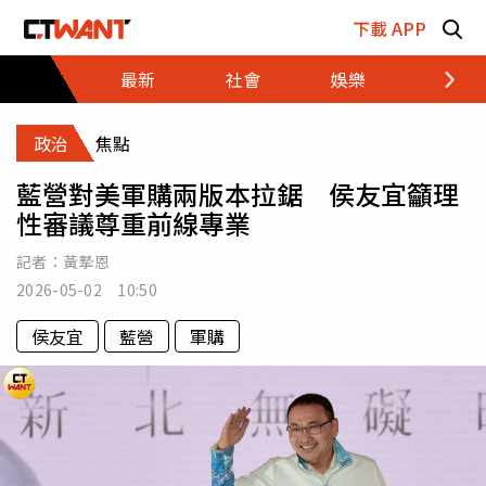
跳至主要內容區塊
下載 APP
最新
社會
娛樂
財經
政治
焦點
藍營對美軍購兩版本拉鋸 侯友宜籲理
性審議尊重前線專業
記者：
黃摯恩
2026-05-02 10:50
侯友宜
藍營
軍購