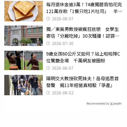
每月退休金逾3萬！74歲獨居翁怕花完
121萬存款「1餐只吃1片吐司」 半年
後暴瘦嚇壞女兒
2026-08-07
獨／東吳男教授被瘋狂迷戀 女學生
寄信「分屍吃掉」30次騷擾！認罪免
關
2026-07-30
9歲女孩60公斤又如何？站上啦啦隊C
位驚艷全場 千萬網友被圈粉
2026-08-07
陽明交大教授砍死妹夫！岳母追思首
發聲 揭11年經營真相駁「爭產」
2026-08-02
Recommended by