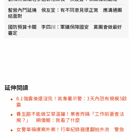
藍營內鬥延燒 侯友宜：有不同意見很正常 應溝通團
結面對
國防預算卡關 李四川：軍購保障國安 黨團會做最好
審定
延伸閱讀
6.1強震後還沒完！氣象署示警：3天內恐有規模5餘
震
養生館不能做艾草溫罐！業者炸鍋「工作前要查法
規？」 網傻眼：我看了什麼
女警車禍爆案外案！行車紀錄器遭翻拍外流 警急