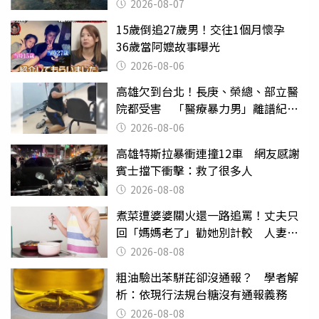
日
2026-08-07
15歲倒追27歲男！交往1個月懷孕
36歲當阿嬤故事曝光
2026-08-06
高雄欠到台北！長庚、榮總、部立醫
院都受害 「醫療暴力男」離譜紀錄
曝光
2026-08-06
高雄特斯拉暴衝連撞12車 網友感謝
賓士擋下衝擊：救了很多人
2026-08-08
煮菜遭婆婆關火還一路追罵！丈夫只
回「媽媽老了」勸她別計較 人妻超
崩潰：我像台傭
2026-08-08
粗油驗出苯駢芘卻沒通報？ 學者解
析：依現行法規台糖沒有通報義務
2026-08-08