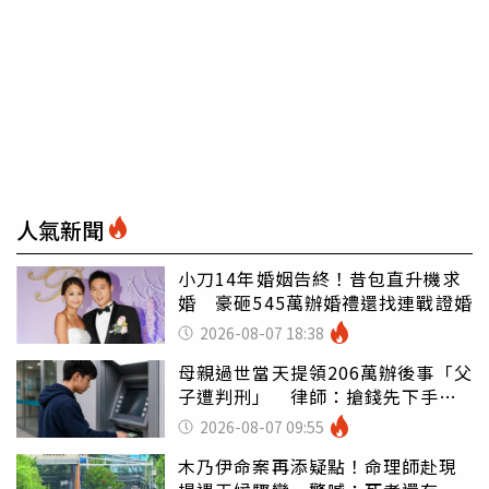
人氣新聞
小刀14年婚姻告終！昔包直升機求
婚 豪砸545萬辦婚禮還找連戰證婚
2026-08-07 18:38
母親過世當天提領206萬辦後事「父
子遭判刑」 律師：搶錢先下手是
罪
2026-08-07 09:55
木乃伊命案再添疑點！命理師赴現