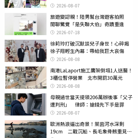
應了
2026-08-07
旅遊變認親！陸男幫台灣遊客拍照
閒聊驚覺「是失聯大伯」奇蹟重逢
2026-07-18
徐莉玲打破沉默談兒子身世！心碎揭
徐子翔輕生內幕：帶給我巨大哀傷
2026-08-08
南港LaLaport施工鷹架倒塌1人送醫！
3櫃位暫停營業 北市開罰30萬元
2026-08-08
母親過世當天提領206萬辦後事「父子
遭判刑」 律師：搶錢先下手是罪
2026-08-07
歐洲熱浪逼出奇景！萊茵河水深剩
19cm 二戰沉船、長毛象骨骸重見天