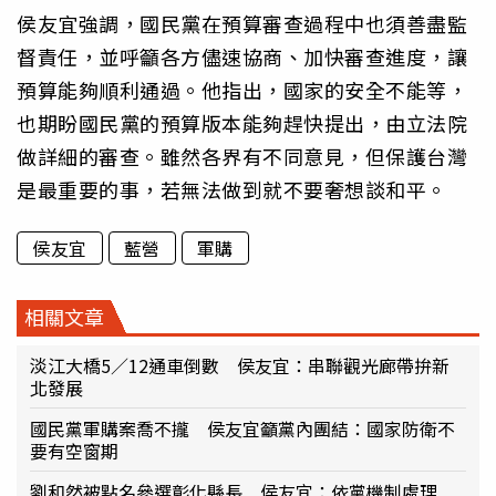
侯友宜強調，國民黨在預算審查過程中也須善盡監
督責任，並呼籲各方儘速協商、加快審查進度，讓
預算能夠順利通過。他指出，國家的安全不能等，
也期盼國民黨的預算版本能夠趕快提出，由立法院
做詳細的審查。雖然各界有不同意見，但保護台灣
是最重要的事，若無法做到就不要奢想談和平。
侯友宜
藍營
軍購
相關文章
淡江大橋5／12通車倒數 侯友宜：串聯觀光廊帶拚新
北發展
國民黨軍購案喬不攏 侯友宜籲黨內團結：國家防衛不
要有空窗期
劉和然被點名參選彰化縣長 侯友宜：依黨機制處理