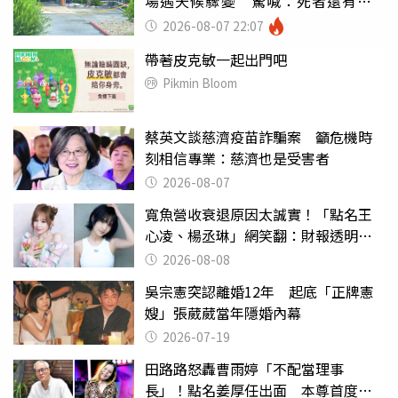
場遇天候驟變 驚喊：死者還有冤
屈
2026-08-07 22:07
帶著皮克敏一起出門吧
Pikmin Bloom
蔡英文談慈濟疫苗詐騙案 籲危機時
刻相信專業：慈濟也是受害者
2026-08-07
寬魚營收衰退原因太誠實！「點名王
心凌、楊丞琳」網笑翻：財報透明度
滿分
2026-08-08
吳宗憲突認離婚12年 起底「正牌憲
嫂」張葳葳當年隱婚內幕
2026-07-19
田路路怒轟曹雨婷「不配當理事
長」！點名姜厚任出面 本尊首度回