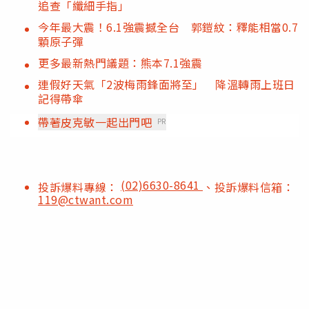
追查「纖細手指」
今年最大震！6.1強震撼全台 郭鎧紋：釋能相當0.7
顆原子彈
更多最新熱門議題：熊本7.1強震
連假好天氣「2波梅雨鋒面將至」 降溫轉雨上班日
記得帶傘
帶著皮克敏一起出門吧
PR
(02)6630-8641
投訴爆料專線：
、投訴爆料信箱：
119@ctwant.com