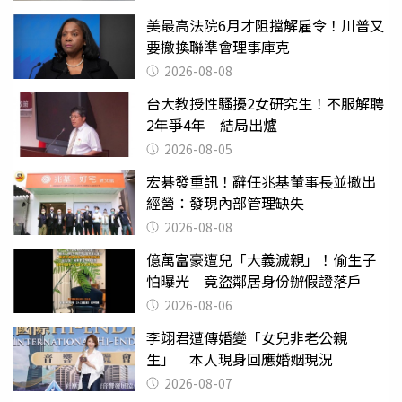
美最高法院6月才阻擋解雇令！川普又
要撤換聯準會理事庫克
2026-08-08
台大教授性騷擾2女研究生！不服解聘
2年爭4年 結局出爐
2026-08-05
宏碁發重訊！辭任兆基董事長並撤出
經營：發現內部管理缺失
2026-08-08
億萬富豪遭兒「大義滅親」！偷生子
怕曝光 竟盜鄰居身份辦假證落戶
2026-08-06
李翊君遭傳婚變「女兒非老公親
生」 本人現身回應婚姻現況
2026-08-07