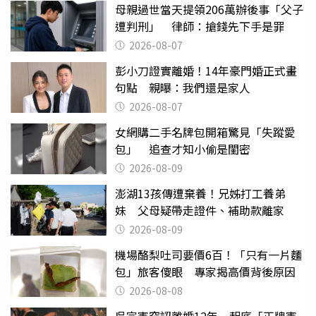
母親過世當天提領206萬辦後事「父子
遭判刑」 律師：搶錢先下手是罪
2026-08-07
彭小刀證實離婚！14年豪門婚正式畫
句點 親曝：我們還是家人
2026-08-07
女網購二手名牌包開箱驚見「失蹤愛
包」 追查才知小偷是閨密
2026-08-09
澎湖13孩傳遭棄養！兄姊打工養弟
妹 父母疑帶走證件、補助款離家
2026-08-09
機場酪梨吐司要價6百！「只有一片麵
包」旅客傻眼 專家揭高價背後原因
2026-08-08