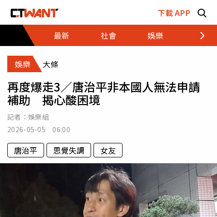
跳至主要內容區塊
下載 APP
最新
社會
娛樂
財經
娛樂
大條
再度爆走3／唐治平非本國人無法申請
補助 揭心酸困境
記者：
娛樂組
2026-05-05 06:00
唐治平
思覺失調
女友