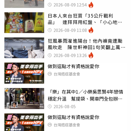
傻眼
2026-08-09 12:54
日本人來台狂買「35公斤戰利
品」 連拜拜用紅盤、「小心地
滑」告示牌也帶回家
2026-08-09 11:08
狂風暴雨灌進陽台！他內褲竟遭颱
風吹走 陳世軒神回1句笑翻上萬網
友
2026-08-09 13:26
做到這點才有資格說愛你
台灣癌症基金會
「樂」在其中1／小樂吳思賢4年戀情
穩定升溫 幫提袋、開車門全包辦閃
瞎眾人
2026-08-05
做到這點才有資格說愛你
台灣癌症基金會