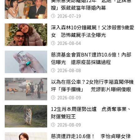
吳宗憲突認離婚12年 起底「正牌憲
嫂」張葳葳當年隱婚內幕
2026-07-19
深入森林10分鐘藏屍！父涉殺害9歲愛
女 恐怖藏屍手法全曝光
2026-08-04
慈濟基金會買BNT遭詐10.6億！內部
信曝光 還原疫苗採購過程
2026-08-08
以為在搭公車？2女拖行李箱直闖停機
坪「揮手攔機」 荒謬影片曝網傻眼
2026-08-09
12生肖本周運勢出爐 虎勇奪事業、
財運雙冠王
2026-08-09
慈濟遭詐走10.6億！ 李怡貞曝女律