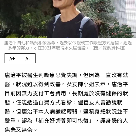
唐治平自幼和媽媽相依為命，過去以依親或工作簽證方式居留，經過
多年的努力，才在2021年取得永久居留證。（圖／報系資料照）
A+
A-
唐治平被醫生判斷患思覺失調，但因為一直沒有就
醫，狀況難以得到改善。女友陳小姐表示，唐治平
目前因無力支付工會費用，長期處於沒有健保的狀
態，僅能透過自費方式看診，儘管友人曾勸說就
醫，但唐治平本人病識感薄弱，堅稱身體狀況並不
嚴重，認為「補充好營養即可恢復」，讓身邊的人
焦急又無奈。