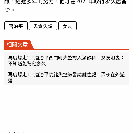
酸，經過多年的努力，他才在2021年取得永久居留
證。
唐治平
思覺失調
女友
相關文章
再度爆走2／唐治平西門町失控對人潑飲料 女友沮喪：
不知道能幫他多久
再度爆走1／唐治平情緒失控被警請離住處 深夜在外遊
蕩