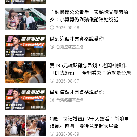
亡妹慘遭公公毒手 表姊憶父親節前
夕：小舅舅仍到殯儀館陪她說話
2026-08-08
做到這點才有資格說愛你
台灣癌症基金會
買195元鹹酥雞忘帶錢！老闆神操作
「倒找5元」 全網看哭：這就是台灣
2026-08-07
做到這點才有資格說愛你
台灣癌症基金會
C羅「世紀婚禮」2千人搶看！新娘車
遭瘋狂包圍 最後竟是超大烏龍
2026-08-09