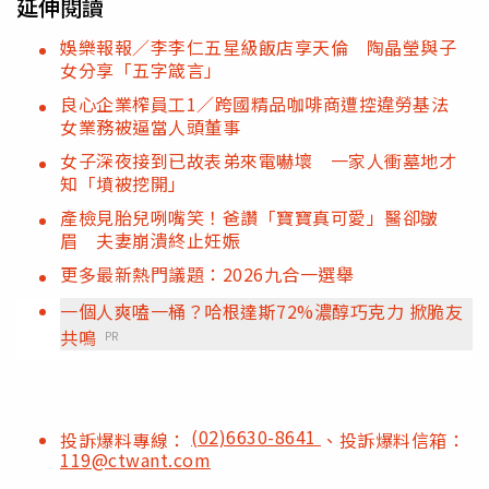
延伸閱讀
娛樂報報／李李仁五星級飯店享天倫 陶晶瑩與子
女分享「五字箴言」
良心企業榨員工1／跨國精品咖啡商遭控違勞基法
女業務被逼當人頭董事
女子深夜接到已故表弟來電嚇壞 一家人衝墓地才
知「墳被挖開」
產檢見胎兒咧嘴笑！爸讚「寶寶真可愛」醫卻皺
眉 夫妻崩潰終止妊娠
更多最新熱門議題：2026九合一選舉
一個人爽嗑一桶？哈根達斯72%濃醇巧克力 掀脆友
共鳴
PR
(02)6630-8641
投訴爆料專線：
、投訴爆料信箱：
119@ctwant.com