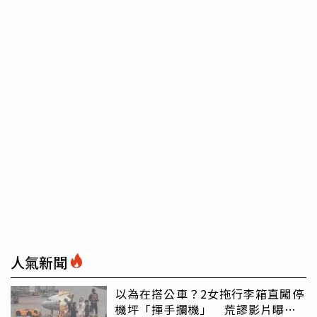
人氣新聞
以為在搭公車？2女拖行李箱直闖停
機坪「揮手攔機」 荒謬影片曝網