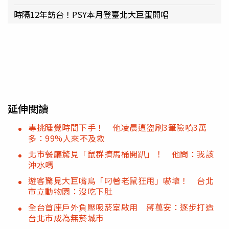
時隔12年訪台！PSY本月登臺北大巨蛋開唱
延伸閱讀
專挑睡覺時間下手！ 他凌晨遭盜刷3筆險噴3萬
多：99%人來不及救
北市餐廳驚見「鼠群擠馬桶開趴」！ 他問：我該
沖水嗎
遊客驚見大巨嘴鳥「叼著老鼠狂甩」嚇壞！ 台北
市立動物園：沒吃下肚
全台首座戶外負壓吸菸室啟用 蔣萬安：逐步打造
台北市成為無菸城市