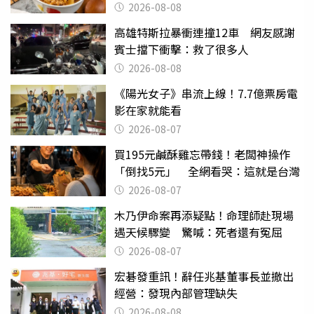
2026-08-08
高雄特斯拉暴衝連撞12車 網友感謝
賓士擋下衝擊：救了很多人
2026-08-08
《陽光女子》串流上線！7.7億票房電
影在家就能看
2026-08-07
買195元鹹酥雞忘帶錢！老闆神操作
「倒找5元」 全網看哭：這就是台灣
2026-08-07
木乃伊命案再添疑點！命理師赴現場
遇天候驟變 驚喊：死者還有冤屈
2026-08-07
宏碁發重訊！辭任兆基董事長並撤出
經營：發現內部管理缺失
2026-08-08