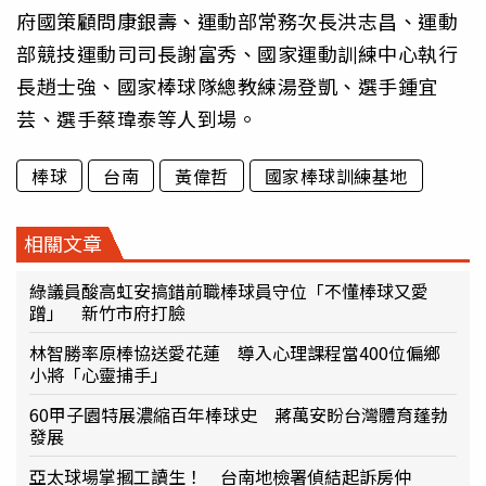
府國策顧問康銀壽、運動部常務次長洪志昌、運動
部競技運動司司長謝富秀、國家運動訓練中心執行
長趙士強、國家棒球隊總教練湯登凱、選手鍾宜
芸、選手蔡瑋泰等人到場。
棒球
台南
黃偉哲
國家棒球訓練基地
相關文章
綠議員酸高虹安搞錯前職棒球員守位「不懂棒球又愛
蹭」 新竹市府打臉
林智勝率原棒協送愛花蓮 導入心理課程當400位偏鄉
小將「心靈捕手」
60甲子園特展濃縮百年棒球史 蔣萬安盼台灣體育蓬勃
發展
亞太球場掌摑工讀生！ 台南地檢署偵結起訴房仲