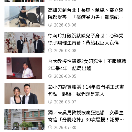
高雄欠到台北！長庚、榮總、部立醫
院都受害 「醫療暴力男」離譜紀錄
曝光
2026-08-06
徐莉玲打破沉默談兒子身世！心碎揭
徐子翔輕生內幕：帶給我巨大哀傷
2026-08-08
台大教授性騷擾2女研究生！不服解聘
2年爭4年 結局出爐
2026-08-05
彭小刀證實離婚！14年豪門婚正式畫
句點 親曝：我們還是家人
2026-08-07
獨／東吳男教授被瘋狂迷戀 女學生
寄信「分屍吃掉」30次騷擾！認罪免
關
2026-07-30