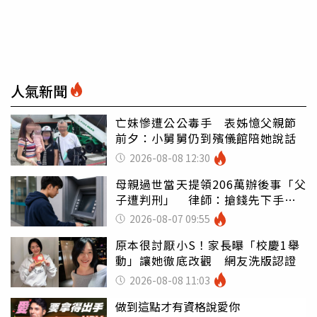
人氣新聞
亡妹慘遭公公毒手 表姊憶父親節
前夕：小舅舅仍到殯儀館陪她說話
2026-08-08 12:30
母親過世當天提領206萬辦後事「父
子遭判刑」 律師：搶錢先下手是
罪
2026-08-07 09:55
原本很討厭小S！家長曝「校慶1舉
動」讓她徹底改觀 網友洗版認證
2026-08-08 11:03
做到這點才有資格說愛你