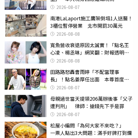
2026-08-07
南港LaLaport施工鷹架倒塌1人送醫！
3櫃位暫停營業 北市開罰30萬元
2026-08-08
寬魚營收衰退原因太誠實！「點名王
心凌、楊丞琳」網笑翻：財報透明度
滿分
2026-08-08
田路路怒轟曹雨婷「不配當理事
長」！點名姜厚任出面 本尊首度回
應了
2026-08-07
母親過世當天提領206萬辦後事「父子
遭判刑」 律師：搶錢先下手是罪
2026-08-07
松屋小編問「為何大家不來吃？」
一票人點出3大問題：滿手好牌打到爛