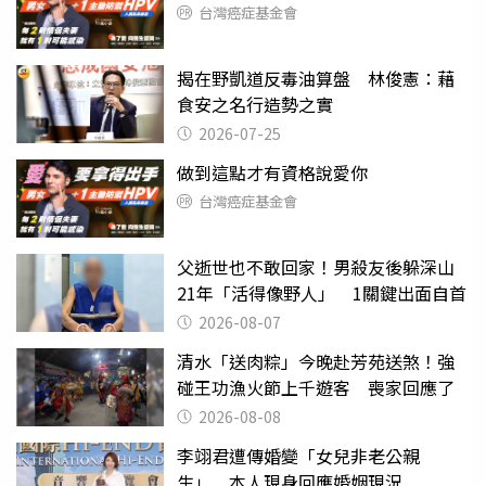
台灣癌症基金會
揭在野凱道反毒油算盤 林俊憲：藉
食安之名行造勢之實
2026-07-25
做到這點才有資格說愛你
台灣癌症基金會
父逝世也不敢回家！男殺友後躲深山
21年「活得像野人」 1關鍵出面自首
2026-08-07
清水「送肉粽」今晚赴芳苑送煞！強
碰王功漁火節上千遊客 喪家回應了
2026-08-08
李翊君遭傳婚變「女兒非老公親
生」 本人現身回應婚姻現況