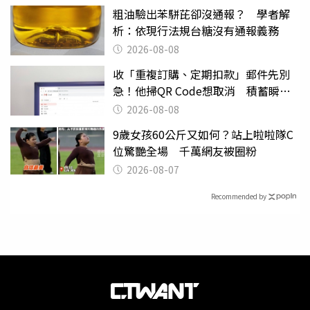
粗油驗出苯駢芘卻沒通報？ 學者解
析：依現行法規台糖沒有通報義務
2026-08-08
收「重複訂購、定期扣款」郵件先別
急！他掃QR Code想取消 積蓄瞬間
蒸發
2026-08-08
9歲女孩60公斤又如何？站上啦啦隊C
位驚艷全場 千萬網友被圈粉
2026-08-07
Recommended by