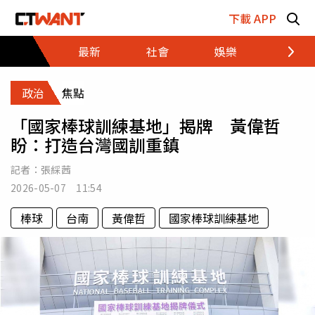
跳至主要內容區塊
下載 APP
最新
社會
娛樂
財經
政治
焦點
「國家棒球訓練基地」揭牌 黃偉哲
盼：打造台灣國訓重鎮
記者：
張綵茜
2026-05-07 11:54
棒球
台南
黃偉哲
國家棒球訓練基地