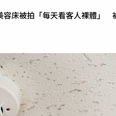
寵物
美容床被拍「每天看客人裸體」 
運勢
運動
梅酒