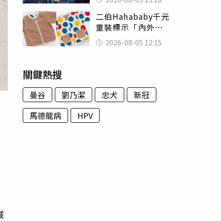
友狂背物資上山：
二伯Hahababy千元
台灣真的是寶島
童裝標示「內外層
皆純棉」 SGS檢
2026-08-05 12:15
測證明：內裡100%
聚酯纖維
關鍵熱搜
曼谷
劉乃潔
忠犬
新冠
馬德龍病
HPV
度
者
域