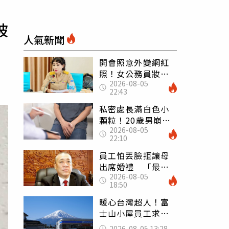
被
人氣新聞
開會照意外變網紅
照！女公務員妝容
2026-08-05
掀2千則留言 本人
22:43
怒嗆：化妝有錯嗎
私密處長滿白色小
顆粒！20歲男崩潰
2026-08-05
求診 醫曝5大真相
22:10
別再誤會
員工怕丟臉拒讓母
出席婚禮 「最愛
2026-08-05
發錢老闆」震怒開
18:50
除：我看不起你
暖心台灣超人！富
士山小屋員工求助
「想活下去」 山
2026-08-05 13:28