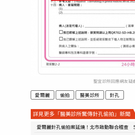
聖宜診所回應網友疑慮。（
愛爾麗
偷拍
醫美診所
針孔
詳見更多「醫美診所驚傳針孔偷拍」新聞
愛爾麗針孔偷拍案延燒！北市啟動聯合稽查 5