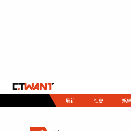
社會首頁
娛樂首頁
財經首頁
政
:::
最新
社會
娛
時事
即時
熱線
:::
直擊
大條
人物
調查
專題
３Ｃ