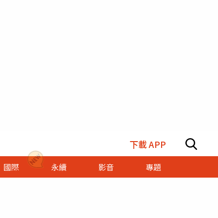
下載 APP
國際
永續
影音
專題