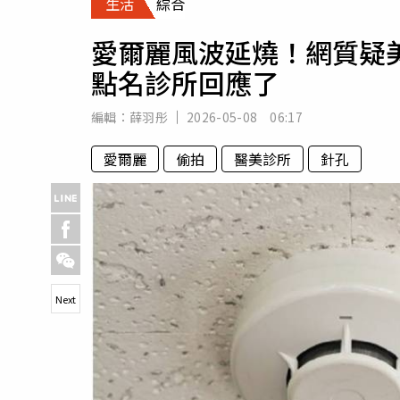
生活
綜合
人物
汽車
愛爾麗風波延燒！網質疑
專欄
點名診所回應了
房產新勢力
編輯：
薛羽彤
2026-05-08 06:17
愛爾麗
偷拍
醫美診所
針孔
Next