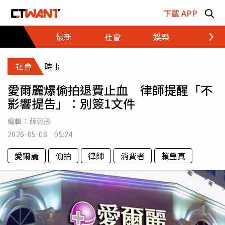
跳至主要內容區塊
下載 APP
最新
社會
娛樂
財經
社會
時事
愛爾麗爆偷拍退費止血 律師提醒「不
影響提告」：別簽1文件
編輯：
薛羽彤
2026-05-08 05:24
愛爾麗
偷拍
律師
消費者
賴瑩真