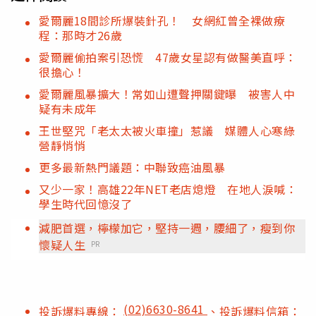
愛爾麗18間診所爆裝針孔！ 女網紅曾全裸做療
程：那時才26歲
愛爾麗偷拍案引恐慌 47歲女星認有做醫美直呼：
很擔心！
愛爾麗風暴擴大！常如山遭聲押關鍵曝 被害人中
疑有未成年
王世堅咒「老太太被火車撞」惹議 媒體人心寒綠
營靜悄悄
更多最新熱門議題：中聯致癌油風暴
又少一家！高雄22年NET老店熄燈 在地人淚喊：
學生時代回憶沒了
減肥首選，檸檬加它，堅持一週，腰細了，瘦到你
懷疑人生
PR
(02)6630-8641
投訴爆料專線：
、投訴爆料信箱：