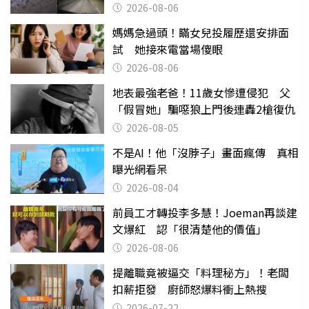
2026-08-06
媽媽急過頭！瞞女兒投履歷還安排面
試 她接來電當場傻眼
2026-08-06
地表最強老爸！11歲女慘遭侵犯 父
「假冒她」騙噁狼上門後連轟2槍復仇
2026-08-05
不是AI！他「沒脖子」畫面瘋傳 真相
曝光網看呆
2026-08-04
前員工才轉投李多慧！Joeman再談建
文爆紅 認「很清楚他的價值」
2026-08-06
提離職竟被逼交「料理秘方」！老闆
扣薪拒發 廚師怒爆料衝上熱搜
2026-07-22