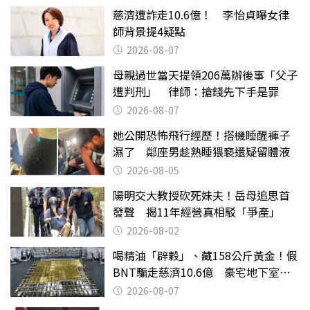
慈濟遭詐走10.6億！ 李怡貞曝女律
師背景提4疑點
2026-08-07
母親過世當天提領206萬辦後事「父子
遭判刑」 律師：搶錢先下手是罪
2026-08-07
她公開恐怖飛行經歷！搭機睡醒褲子
濕了 鄰座男趁熟睡猥褻還疑留體液
2026-08-05
陽明交大教授砍死妹夫！岳母追思首
發聲 揭11年經營真相駁「爭產」
2026-08-02
喝精油「辟穀」、藏158公斤黃金！假
BNT騙走慈濟10.6億 豪宅地下室竟
挖出乾鮑金庫
2026-08-07