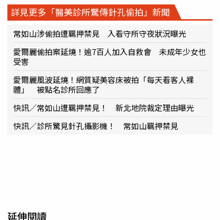
詳見更多「醫美診所驚傳針孔偷拍」新聞
常如山涉偷拍遭羈押禁見 入看守所守夜狀況曝光
愛爾麗偷拍案延燒！逾7百人加入自救會 未成年少女也
受害
愛爾麗風波延燒！網質疑美容床被拍「每天看客人裸
體」 被點名診所回應了
快訊／常如山遭羈押禁見！ 新北地院裁定理由曝光
快訊／診所驚見針孔攝影機！ 常如山羈押禁見
延伸閱讀