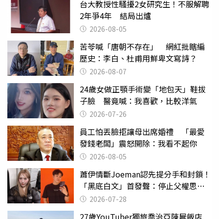
台大教授性騷擾2女研究生！不服解聘
2年爭4年 結局出爐
2026-08-05
苦苓喊「唐朝不存在」 網紅批瞎編
歷史：李白、杜甫用鮮卑文寫詩？
2026-08-07
24歲女做正顎手術變「地包天」鞋拔
子臉 醫竟喊：我喜歡，比較洋氣
2026-07-26
員工怕丟臉拒讓母出席婚禮 「最愛
發錢老闆」震怒開除：我看不起你
2026-08-05
蕭伊情斷Joeman認先提分手和封鎖！
「黑底白文」首發聲：停止父權思維
物化女性
2026-07-28
27歲YouTuber獨旅喬治亞陳屍飯店