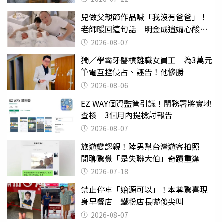
兒做父親節作品喊「我沒有爸爸」！
老師暖回這句話 明金成遺孀心酸惹
淚
2026-08-07
獨／學霸牙醫槓離職女員工 為3萬元
筆電互控侵占、誣告！他慘勝
2026-08-06
EZ WAY個資監管引議！關務署將實地
查核 3個月內提檢討報告
2026-08-07
旅遊變認親！陸男幫台灣遊客拍照
閒聊驚覺「是失聯大伯」奇蹟重逢
2026-07-18
禁止停車「始源可以」！本尊驚喜現
身早餐店 鐵粉店長嚇傻尖叫
2026-08-07