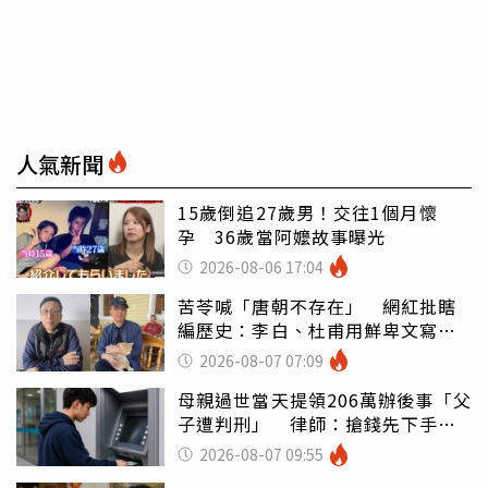
人氣新聞
15歲倒追27歲男！交往1個月懷
孕 36歲當阿嬤故事曝光
2026-08-06 17:04
苦苓喊「唐朝不存在」 網紅批瞎
編歷史：李白、杜甫用鮮卑文寫
詩？
2026-08-07 07:09
母親過世當天提領206萬辦後事「父
子遭判刑」 律師：搶錢先下手是
罪
2026-08-07 09:55