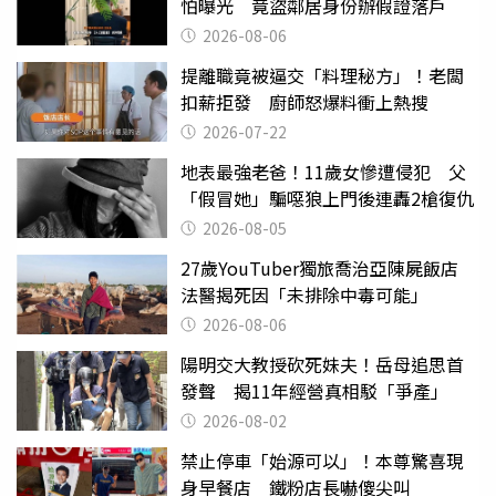
怕曝光 竟盜鄰居身份辦假證落戶
2026-08-06
提離職竟被逼交「料理秘方」！老闆
扣薪拒發 廚師怒爆料衝上熱搜
2026-07-22
地表最強老爸！11歲女慘遭侵犯 父
「假冒她」騙噁狼上門後連轟2槍復仇
2026-08-05
27歲YouTuber獨旅喬治亞陳屍飯店
法醫揭死因「未排除中毒可能」
2026-08-06
陽明交大教授砍死妹夫！岳母追思首
發聲 揭11年經營真相駁「爭產」
2026-08-02
禁止停車「始源可以」！本尊驚喜現
身早餐店 鐵粉店長嚇傻尖叫