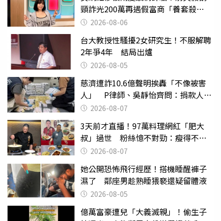
頸詐光200萬再遇假富商「養套殺
2000萬」
2026-08-06
台大教授性騷擾2女研究生！不服解聘
2年爭4年 結局出爐
2026-08-05
慈濟遭詐10.6億聲明挨轟「不像被害
人」 P律師、吳靜怡齊問：捐款人有
權知道真相
2026-08-07
3天前才直播！97萬料理網紅「肥大
叔」過世 粉絲憶不對勁：瘦得不合
理
2026-08-07
她公開恐怖飛行經歷！搭機睡醒褲子
濕了 鄰座男趁熟睡猥褻還疑留體液
2026-08-05
億萬富豪遭兒「大義滅親」！偷生子