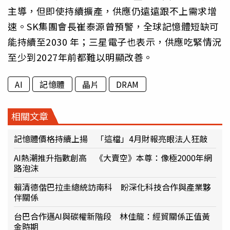
主導，但即使持續擴產，供應仍遠遠跟不上需求增
速。SK集團會長崔泰源曾預警，全球記憶體短缺可
能持續至2030 年；三星電子也表示，供應吃緊情況
至少到2027年前都難以明顯改善。
AI
記憶體
晶片
DRAM
相關文章
記憶體價格持續上揚 「這檔」4月財報亮眼法人狂敲
AI熱潮推升指數創高 《大賣空》本尊：像極2000年網
路泡沫
賴清德偕巴拉圭總統訪南科 盼深化科技合作與產業夥
伴關係
台巴合作邁AI與碳權新階段 林佳龍：經貿關係正值黃
金時期