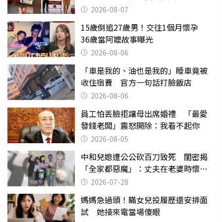
2026-08-07
15歲倒追27歲男！交往1個月懷孕
36歲當阿嬤故事曝光
2026-08-06
「車是我的、油也是我的」睡車竟被
收住宿費 官方一句話打臉飯店
2026-08-06
員工怕丟臉拒讓母出席婚禮 「最愛
發錢老闆」震怒開除：我看不起你
2026-08-05
中和兒媳遭公公砍百刀致死 閨密揭
「全家都惡魔」：丈夫在老婆時懷孕
摔東西
2026-07-28
媽媽急過頭！瞞女兒投履歷還安排面
試 她接來電當場傻眼