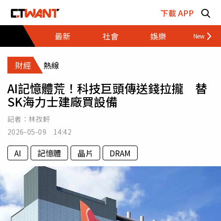
跳至主要內容區塊
下載 APP
最新
社會
娛樂
財經
財經
熱線
AI記憶體荒！科技巨頭傳送錢拉攏 替
SK海力士建廠買設備
記者：
林孜軒
2026-05-09 14:42
AI
記憶體
晶片
DRAM