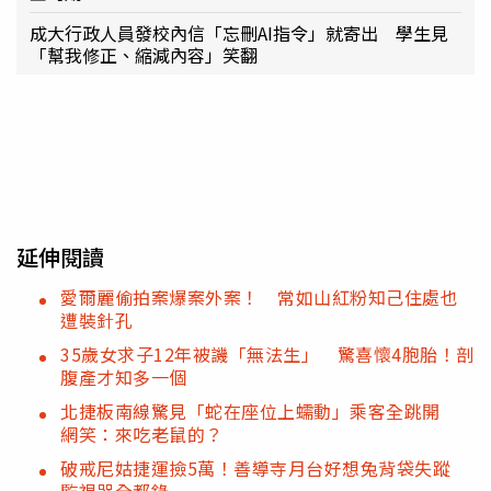
成大行政人員發校內信「忘刪AI指令」就寄出 學生見
「幫我修正、縮減內容」笑翻
延伸閱讀
愛爾麗偷拍案爆案外案！ 常如山紅粉知己住處也
遭裝針孔
35歲女求子12年被譏「無法生」 驚喜懷4胞胎！剖
腹產才知多一個
北捷板南線驚見「蛇在座位上蠕動」乘客全跳開
網笑：來吃老鼠的？
破戒尼姑捷運撿5萬！善導寺月台好想兔背袋失蹤
監視器全都錄