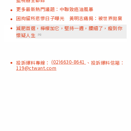
更多最新熱門議題：中聯致癌油風暴
困拘留所悲慘日子曝光 黃明志痛揭：被世界拋棄
減肥首選，檸檬加它，堅持一週，腰細了，瘦到你
懷疑人生
PR
(02)6630-8641
投訴爆料專線：
、投訴爆料信箱：
119@ctwant.com