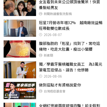
女友看到未來公公頭頂後驚呆！快買
養髮給男友
新聞熱議養髮洗髮精
冠星7月營收年增32% 越南廠效益暢
旺帶動雙位數成長
2026-08-07
腹部脂肪的「剋星」找到了，常吃這
幾物，吃走大肚囊，瘦出小蠻腰
新素簡
獨／學霸牙醫槓離職女員工 為3萬元
筆電互控侵占、誣告！他慘勝
2026-08-06
做到這點才有資格說愛你
台灣癌症基金會
女網紅慘被兩度感情詐騙！前夫假割