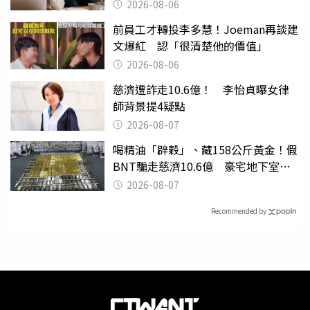
2026-08-06
前員工才轉投李多慧！Joeman再談建
文爆紅 認「很清楚他的價值」
2026-08-06
慈濟遭詐走10.6億！ 李怡貞曝女律
師背景提4疑點
2026-08-07
喝精油「辟穀」、藏158公斤黃金！假
BNT騙走慈濟10.6億 豪宅地下室竟
挖出乾鮑金庫
2026-08-07
Recommended by