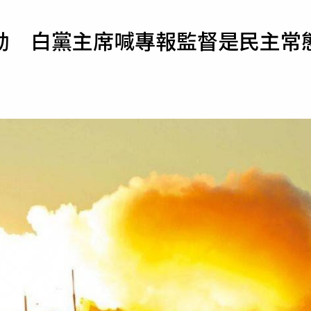
寵物
勒 白黨主席喊專報監督是民主常
運勢
運動
梅酒