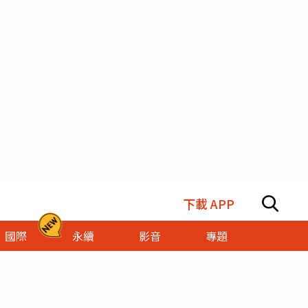
下載 APP
國際
永續
影音
專題