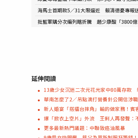
海馬士首期款5／31大限逼近 賴清德憂專報
批藍軍購分次編列瞎折騰 趙少康酸「3800
延伸閱讀
13歲少女沉迷二次元花光家中80萬存款
華南怎麼了2／吊點滴打營養針公開信涉
新人婚宴「搭擂台摔角」輸的做家務！賓
爆「掀衣上空片」外流 王俐人再發聲：
更多最新熱門議題：中聯致癌油風暴
9歲愛女快開學 慈父為買新制服狂籌錢