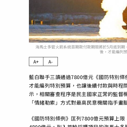
海馬士多管火箭系統首期款付款期限將於5月底到期
後，才能編列預
A+
A-
藍白聯手三讀通過7800億元《國防特別
才能編列特別預算，也讓後續付款與時程
示，相關審查程序是民主國家正常的監督
「情緒勒索」方式對最高民意機關指手畫
《國防特別條例》匡列7800億元預算上限
4800億元。列入首輪採購項目的海馬士多