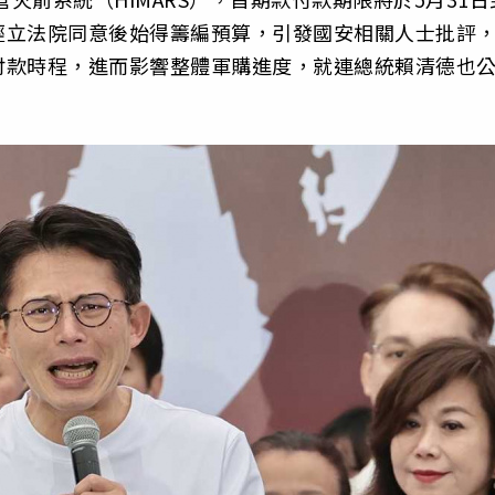
經立法院同意後始得籌編預算，引發國安相關人士批評
付款時程，進而影響整體軍購進度，就連總統賴清德也