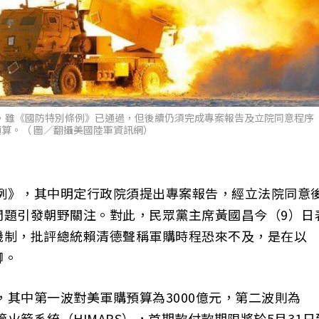
，雖《國防特別條例》已通過，但後續仍須完成專案報告及立院同意程序
算。（ 圖／翻攝美國陸軍資訊網）
條例》，其中明定行政院須提出專案報告，經立法院同意
問題引發朝野關注。對此，民眾黨主席黃國昌今（9）日
機制，批評總統賴清德聲稱軍購時程恐來不及，是在以
腳。
，其中第一波對美軍購預算為3000億元，第二波則為
管火箭系統（HIMARS），首期款付款期限將於5月31日