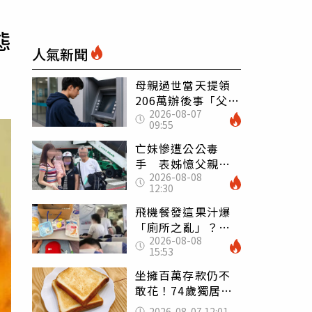
態
人氣新聞
母親過世當天提領
206萬辦後事「父子
2026-08-07
遭判刑」 律師：
09:55
搶錢先下手是罪
亡妹慘遭公公毒
手 表姊憶父親節
2026-08-08
前夕：小舅舅仍到
12:30
殯儀館陪她說話
飛機餐發這果汁爆
「廁所之亂」？乘
2026-08-08
客崩潰：差點丟大
15:53
臉 醫揭3類人別亂
喝
坐擁百萬存款仍不
敢花！74歲獨居翁
「1餐只吃1片吐
2026-08-07 12:01