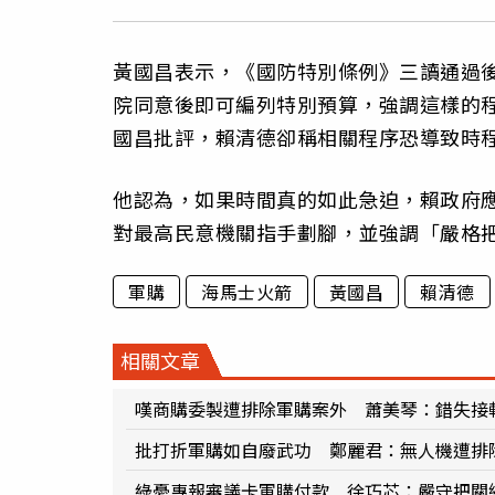
黃國昌表示，《國防特別條例》三讀通過
院同意後即可編列特別預算，強調這樣的程
國昌批評，賴清德卻稱相關程序恐導致時
他認為，如果時間真的如此急迫，賴政府
對最高民意機關指手劃腳，並強調「嚴格
軍購
海馬士火箭
黃國昌
賴清德
相關文章
嘆商購委製遭排除軍購案外 蕭美琴：錯失接
批打折軍購如自廢武功 鄭麗君：無人機遭排
綠憂專報審議卡軍購付款 徐巧芯：嚴守把關