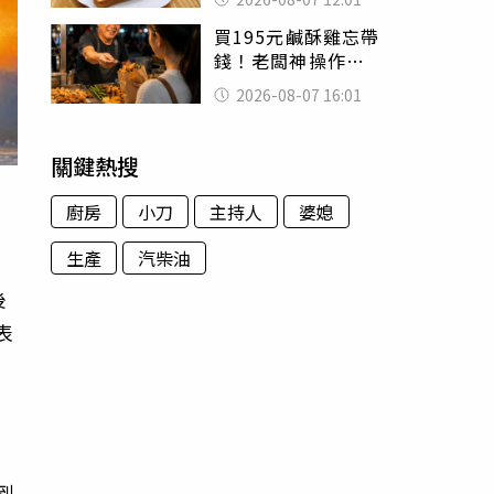
司」 半年後暴瘦
買195元鹹酥雞忘帶
嚇壞女兒
錢！老闆神操作
「倒找5元」 全網
2026-08-07 16:01
看哭：這就是台灣
關鍵熱搜
廚房
小刀
主持人
婆媳
生產
汽柴油
後
表
到