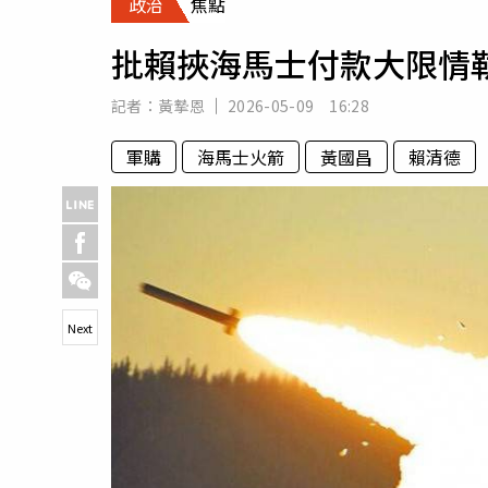
政治
焦點
人物
汽車
批賴挾海馬士付款大限情
專欄
房產新勢力
記者：
黃摯恩
2026-05-09 16:28
軍購
海馬士火箭
黃國昌
賴清德
Next