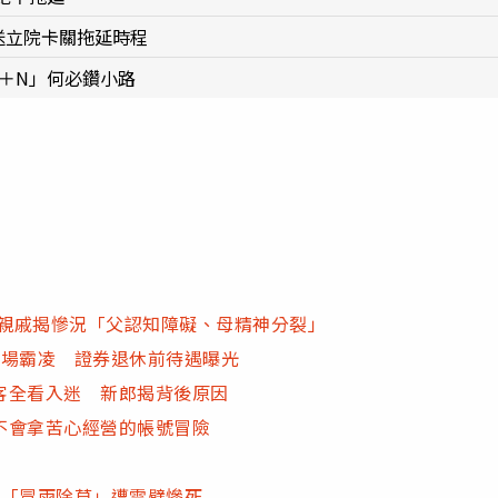
送立院卡關拖延時程
億＋N」何必鑽小路
 親戚揭慘況「父認知障礙、母精神分裂」
職場霸凌 證券退休前待遇曝光
客全看入迷 新郎揭背後原因
不會拿苦心經營的帳號冒險
！「冒雨除草」遭雷劈慘死