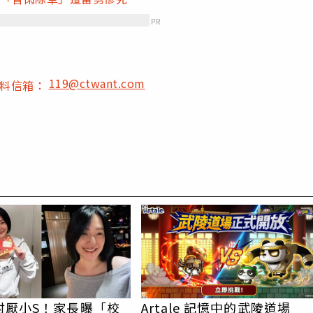
PR
119@ctwant.com
爆料信箱：
PR
討厭小S！家長曝「校
Artale 記憶中的武陵道場