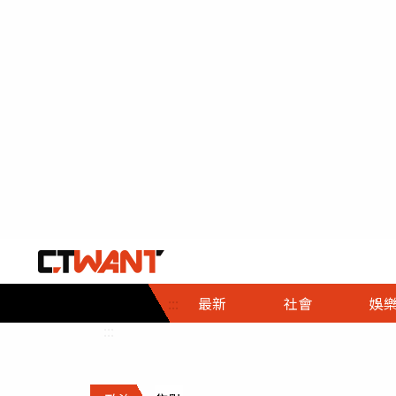
社會首頁
娛樂首頁
財經首頁
政
:::
最新
社會
娛
時事
即時
熱線
:::
直擊
大條
人物
調查
專題
３Ｃ