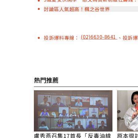
討論區人氣超高！楓之谷世界
(02)6630-8641
投訴爆料專線：
、投訴
熱門推薦
盧秀燕召集17首長「反毒油線
原本很