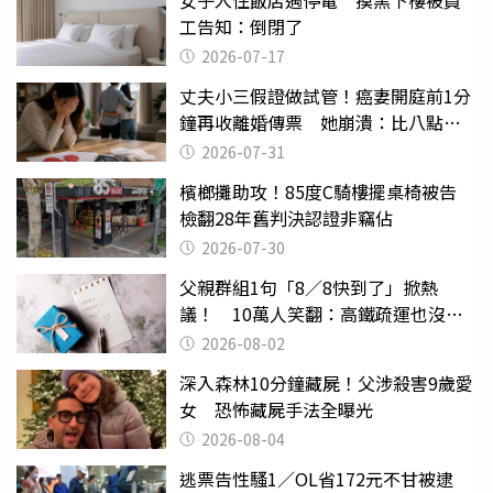
女子入住飯店遇停電 摸黑下樓被員
工告知：倒閉了
2026-07-17
丈夫小三假證做試管！癌妻開庭前1分
鐘再收離婚傳票 她崩潰：比八點檔
還扯
2026-07-31
檳榔攤助攻！85度C騎樓擺桌椅被告
檢翻28年舊判決認證非竊佔
2026-07-30
父親群組1句「8／8快到了」掀熱
議！ 10萬人笑翻：高鐵疏運也沒列
父親節
2026-08-02
深入森林10分鐘藏屍！父涉殺害9歲愛
女 恐怖藏屍手法全曝光
2026-08-04
逃票告性騷1／OL省172元不甘被逮