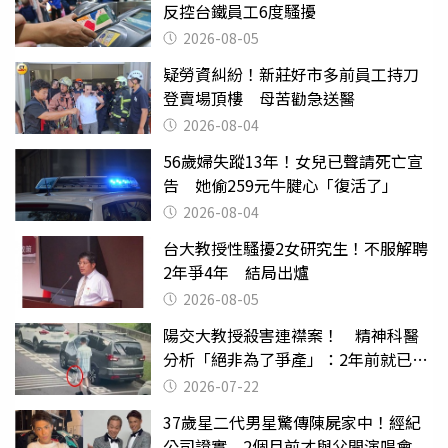
反控台鐵員工6度騷擾
2026-08-05
疑勞資糾紛！新莊好市多前員工持刀
登賣場頂樓 母苦勸急送醫
2026-08-04
56歲婦失蹤13年！女兒已聲請死亡宣
告 她偷259元牛腱心「復活了」
2026-08-04
台大教授性騷擾2女研究生！不服解聘
2年爭4年 結局出爐
2026-08-05
陽交大教授殺害連襟案！ 精神科醫
分析「絕非為了爭產」：2年前就已言
行詭異
2026-07-22
37歲星二代男星驚傳陳屍家中！經紀
公司證實 2個月前才與父開演唱會