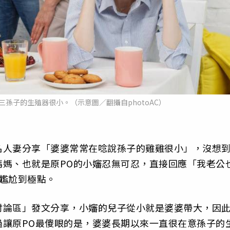
三孫子的生殖器很小。（示意圖／翻攝自photoAC）
名人妻分享「婆婆常常在唸說孫子的雞雞很小」，沒想
媽媽、也就是原PO的小嬸忍無可忍，直接回應「我老公
尷尬到極點。
討論區」發文分享，小嬸的兒子從小就是婆婆帶大，因
過讓原PO最傻眼的是，婆婆長期以來一直很在意孫子的