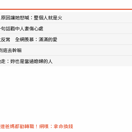
1原因讓她怒喊：整個人就是火
一句話戳中人妻傷心處
太反常 全網羨慕：滿滿的愛
到底去幹嘛
她走：妳也是當過媳婦的人
 連爸媽都勸轉職！網嘆：拿命換錢