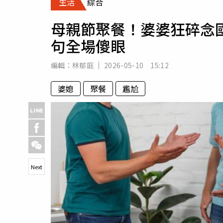
生活
綜合
人物
汽車
母親節聚餐！婆婆狂碎念
專欄
句全場傻眼
房產新勢力
編輯：
林郁庭
2026-05-10 15:12
婆媳
聚餐
尷尬
Next