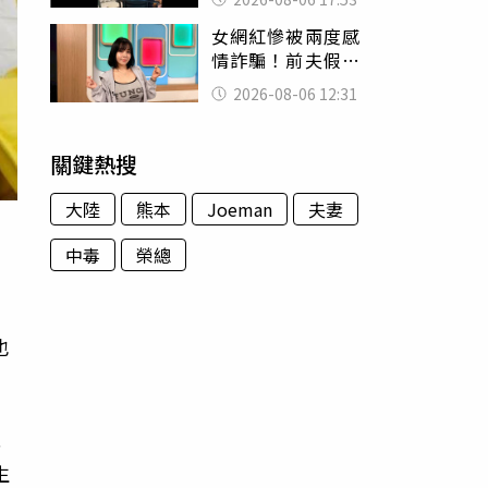
身份辦假證落戶
女網紅慘被兩度感
情詐騙！前夫假割
頸詐光200萬再遇假
2026-08-06 12:31
富商「養套殺2000
萬」
關鍵熱搜
大陸
熊本
Joeman
夫妻
中毒
榮總
到
也
此
生