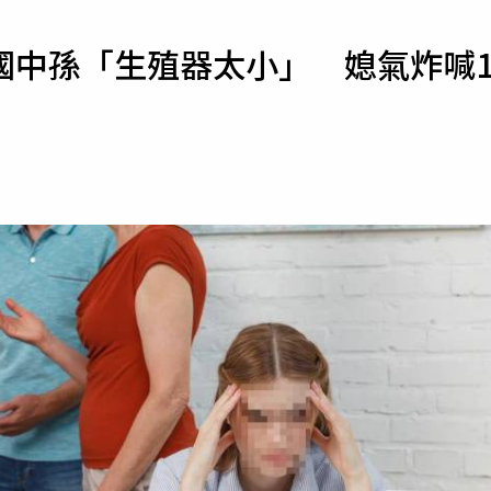
寵物
國中孫「生殖器太小」 媳氣炸喊
運勢
運動
梅酒