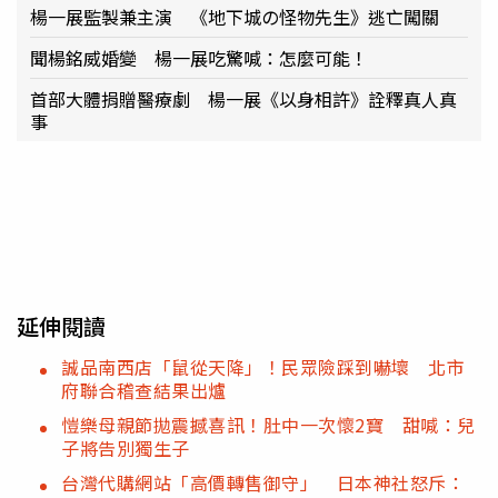
楊一展監製兼主演 《地下城の怪物先生》逃亡闖關
聞楊銘威婚變 楊一展吃驚喊：怎麼可能！
首部大體捐贈醫療劇 楊一展《以身相許》詮釋真人真
事
延伸閱讀
誠品南西店「鼠從天降」！民眾險踩到嚇壞 北市
府聯合稽查結果出爐
愷樂母親節拋震撼喜訊！肚中一次懷2寶 甜喊：兒
子將告別獨生子
台灣代購網站「高價轉售御守」 日本神社怒斥：