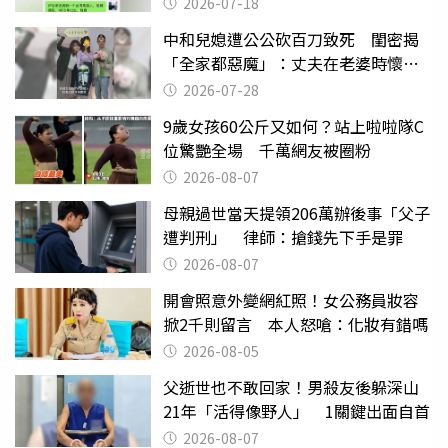
2026-07-18
中和兒媳遭公公砍百刀致死 閨密揭
「全家都惡魔」：丈夫在老婆時懷孕
摔東西
2026-07-28
9歲女孩60公斤又如何？站上啦啦隊C
位驚艷全場 千萬網友被圈粉
2026-08-07
母親過世當天提領206萬辦後事「父子
遭判刑」 律師：搶錢先下手是罪
2026-08-07
開會照意外變網紅照！女公務員妝容
掀2千則留言 本人怒嗆：化妝有錯嗎
2026-08-05
父逝世也不敢回家！男殺友後躲深山
21年「活得像野人」 1關鍵出面自首
2026-08-07