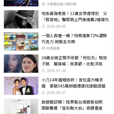
大華銀全能行銷方案
地表最強老爸！11歲女慘遭侵犯 父
「假冒她」騙噁狼上門後連轟2槍復仇
2026-08-05
一個人爽嗑一桶？哈根達斯72%濃醇
巧克力 掀脆友共鳴
哈根達斯
24歲女做正顎手術變「地包天」鞋拔
子臉 醫竟喊：我喜歡，比較洋氣
2026-07-26
小刀14年婚姻告終！昔包直升機求
婚 豪砸545萬辦婚禮還找連戰證婚
2026-08-07
旅遊變認親！陸男幫台灣遊客拍照
閒聊驚覺「是失聯大伯」奇蹟重逢