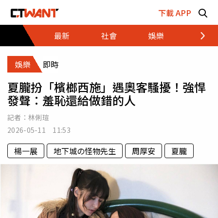
跳至主要內容區塊
下載 APP
最新
社會
娛樂
財經
娛樂
即時
夏朧扮「檳榔西施」遇奧客騷擾！強悍
發聲：羞恥還給做錯的人
記者：
林俐瑄
2026-05-11 11:53
楊一展
地下城の怪物先生
周厚安
夏朧