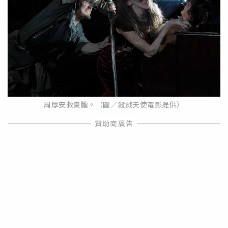
周厚安救夏朧。（圖／殺戮天使電影提供）