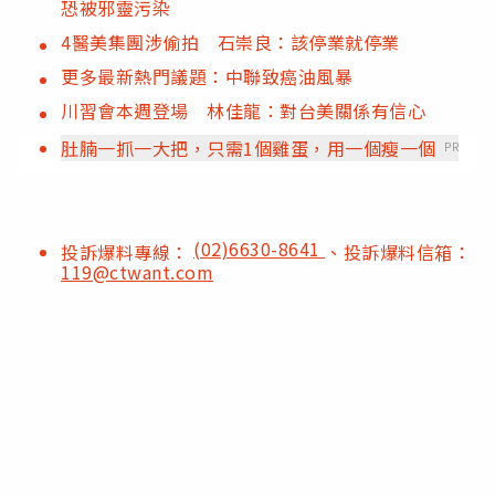
恐被邪靈污染
4醫美集團涉偷拍 石崇良：該停業就停業
更多最新熱門議題：中聯致癌油風暴
川習會本週登場 林佳龍：對台美關係有信心
肚腩一抓一大把，只需1個雞蛋，用一個瘦一個
PR
(02)6630-8641
投訴爆料專線：
、投訴爆料信箱：
119@ctwant.com