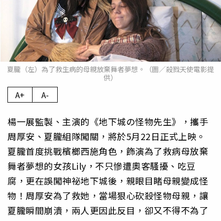
夏朧（左）為了救生病的母親放棄舞者夢想。（圖／殺戮天使電影提
供）
A+
A-
楊一展監製、主演的《地下城の怪物先生》，攜手
周厚安、夏朧組隊闖關，將於5月22日正式上映。
夏朧首度挑戰檳榔西施角色，飾演為了救病母放棄
舞者夢想的女孩Lily，不只慘遭奧客騷擾、吃豆
腐，更在誤闖神祕地下城後，親眼目睹母親變成怪
物！周厚安為了救她，當場狠心砍殺怪物母親，讓
夏朧瞬間崩潰，兩人更因此反目，卻又不得不為了