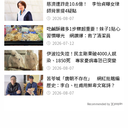
慈濟遭詐走10.6億！ 李怡貞曝女律
師背景提4疑點
2026-08-07
吃鹹酥雞多1步驟超重要！妹子1貼心
習慣曝光 網讚爆：救了清潔員
2026-07-12
伊波拉失控！民主剛果破4000人感
染、1850死 專家憂病毒恐已突變
2026-08-07
苦苓喊「唐朝不存在」 網紅批瞎編
歷史：李白、杜甫用鮮卑文寫詩？
2026-08-07
Recommended by