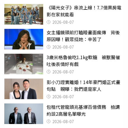
《陽光女子》串流上線！7.7億票房電
影在家就能看
2026-08-07
女主播鏡頭前打瞌睡畫面瘋傳 背後
原因曝！觀眾挺她：辛苦了
2026-08-07
3歲米格魯偷吃1.1kg軟糖 被獸醫催
吐後表情好有戲
2026-08-07
彭小刀證實離婚！14年豪門婚正式畫
句點 親曝：我們還是家人
2026-08-07
包租代管龍頭兆基爆百億債務 檢調
約談2高層名單曝光
2026-08-07