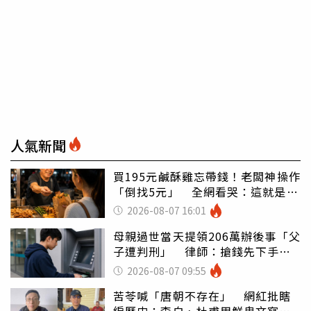
人氣新聞
買195元鹹酥雞忘帶錢！老闆神操作
「倒找5元」 全網看哭：這就是台
灣
2026-08-07 16:01
母親過世當天提領206萬辦後事「父
子遭判刑」 律師：搶錢先下手是
罪
2026-08-07 09:55
苦苓喊「唐朝不存在」 網紅批瞎