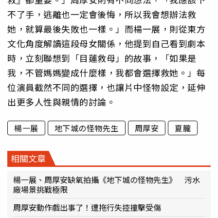
不了手，逃離也一定會後悔，所以我會想辦法救
她，就算最後失敗也一樣。」而楊一展，則從東方
文化角度解讀這段母女關係，他提到自己看到劇本
時，立刻聯想到「目蓮救母」的故事，「如果是
我，不管媽媽變成什麼樣，我都會選擇救她。」每
位演員截然不同的選擇，也讓片中怪物設定，延伸
出更多人性與親情的討論。
楊一展
地下城の怪物先生
周厚安
夏朧
相關文章
楊一展、周厚安缺氧拍攝《地下城の怪物先生》 污水
廠場景挑戰極限
周厚安動作戲出事了！遭拖行失控撞擊受傷