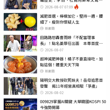
編歷史：李白、杜甫用鮮卑文寫
詩？
2026-08-07 07:09
減肥首選，檸檬加它，堅持一週，腰
細了，瘦到你懷疑人生
新素簡
田路路怒轟曹雨婷「不配當理事
長」！點名姜厚任出面 本尊首度回
應了
2026-08-07
超神減肥神器！橘子不要直接吃，加
點這個！體重天天下降
新素簡
陽明交大教授砍死妹夫！岳母追思首
發聲 揭11年經營真相駁「爭產」
2026-08-02
009829掌握AI關鍵 大華韓國KOSPI 50
今強勢開募