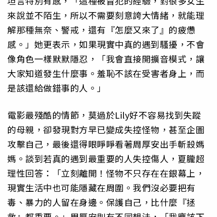
坦言特別有感，「這種被冒犯的經驗，對很多女生
來說並不陌生，所以不需要刻意誇大情緒，就能理
解那種無奈、警戒，還有『怎麼又來了』的疲憊
感。」她更表示，如果現實中真的遇到騷擾，不會
像角色一樣默默隱忍，「我會直接開擴音模式，讓
大家知道發生什麼事。羞恥不該在受害者身上，而
是該還給做錯事的人。」
電影最殘酷的情節，莫過於Lily好不容易找到失蹤
的母親，卻發現對方早已變成失控怪物，甚至企圖
攻擊自己，最後還得眼睜睜看著周厚安出手斬殺媽
媽。談到若真的遇到最重要的人失控傷人，夏朧超
理性回答：「立刻離開！怪物不只存在在銀幕上，
現實生活中也可能隱藏在周圍。我們沒必要把有
毒、暴力的人留在身邊。保護自己，比什麼『拯
救』都重要。」周厚安則有不同想法，「我應該下