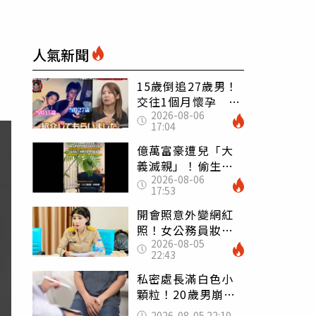
人氣新聞
15歲倒追27歲男！
交往1個月懷孕 36
2026-08-06
歲當阿嬤故事曝光
17:04
億萬富豪遭兒「大
義滅親」！偷生子
2026-08-06
怕曝光 竟盜鄰居
17:53
身份辦假證落戶
開會照意外變網紅
照！女公務員妝容
2026-08-05
掀2千則留言 本人
22:43
怒嗆：化妝有錯嗎
私密處長滿白色小
顆粒！20歲男崩潰
求診 醫曝5大真相
2026-08-05 22:10