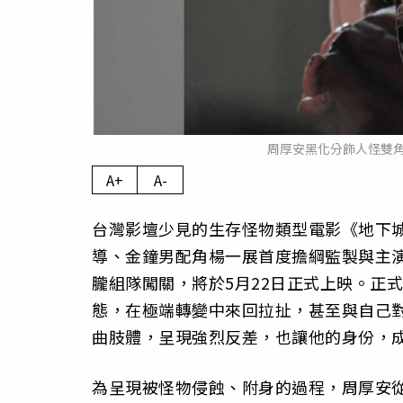
周厚安黑化分飾人怪雙
A+
A-
台灣影壇少見的生存怪物類型電影《地下
導、金鐘男配角楊一展首度擔綱監製與主
朧組隊闖關，將於5月22日正式上映。正
態，在極端轉變中來回拉扯，甚至與自己
曲肢體，呈現強烈反差，也讓他的身份，
為呈現被怪物侵蝕、附身的過程，周厚安