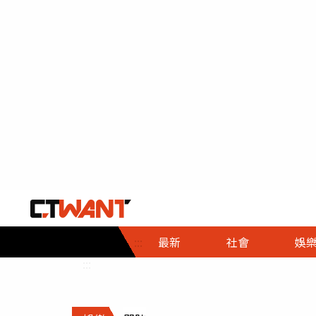
社會首頁
娛樂首頁
財經首頁
政
:::
最新
社會
娛
時事
即時
熱線
:::
直擊
大條
人物
調查
專題
３Ｃ