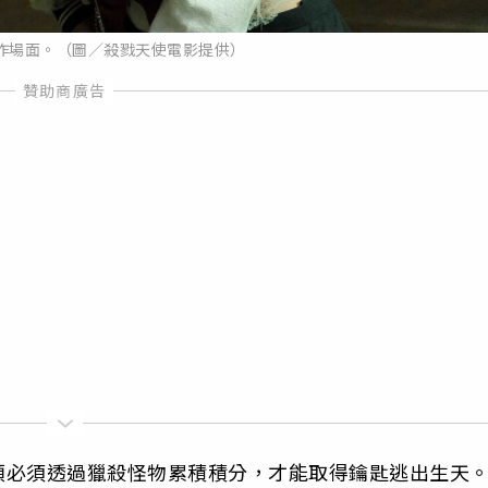
作場面。（圖／殺戮天使電影提供）
類必須透過獵殺怪物累積積分，才能取得鑰匙逃出生天