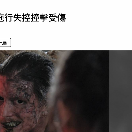
寵物
拖行失控撞擊受傷
運勢
運動
梅酒
一展