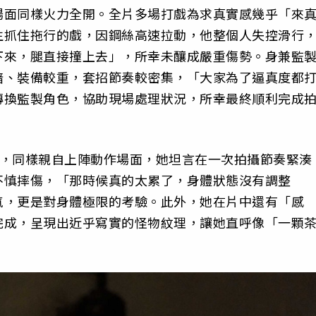
場面同樣火力全開。全片多場打戲為求真實感幾乎「來
生抓住拖行的戲，因鋼絲高速拉動，他整個人失控滑行
下來，腿直接撞上去」，所幸未釀成嚴重傷勢。身兼監
暗、裝備較重，套招節奏較密集，「大家為了逼真度都
轉換監製角色，協助現場處理狀況，所幸最終順利完成
ly，同樣親自上陣動作場面，她坦言在一次拍攝節奏緊湊
不慎摔傷，「那時候真的太累了，身體狀態沒有調整
氣，更是對身體極限的考驗。此外，她在片中還有「感
完成，呈現出近乎寫實的怪物紋理，讓她直呼像「一顆