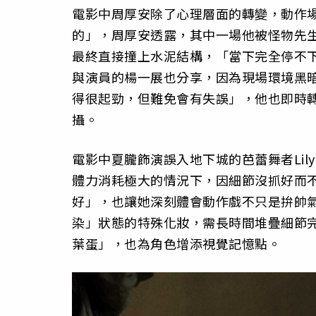
電影中周厚安除了心理層面的轉變，動作
的」，周厚安透露，其中一場他被怪物先
最終直接撞上水泥結構，「當下完全停不
與演員的楊一展也分享，因為現場環境黑
得很起勁，但難免會有失誤」，他也即時
攝。
電影中夏朧飾演誤入地下城的芭蕾舞者Li
體力消耗極大的情況下，因細節沒抓好而
好」，也讓她深刻體會動作戲不只是拚帥
染」狀態的特殊化妝，需長時間堆疊細節
葉蛋」，也為角色增添視覺記憶點。