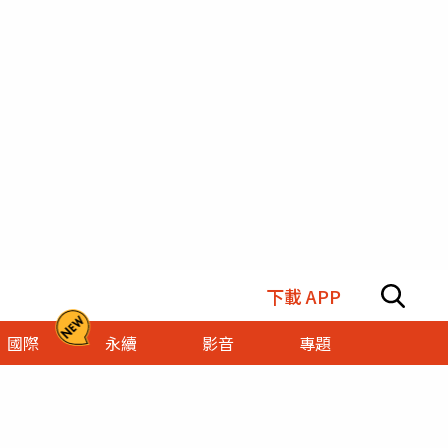
下載 APP
國際
永續
影音
專題