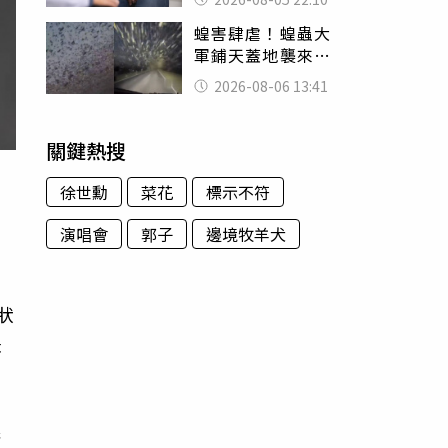
別再誤會
蝗害肆虐！蝗蟲大
軍鋪天蓋地襲來宛
如末日 網驚：聖
2026-08-06 13:41
經十災
關鍵熱搜
徐世勳
菜花
標示不符
演唱會
郭子
邊境牧羊犬
夏
狀
扭
眼