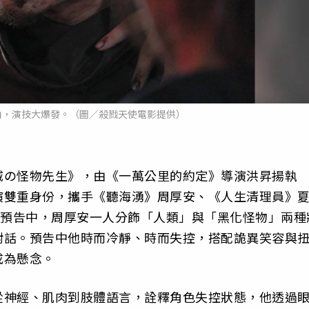
角，演技大爆發。（圖／殺戮天使電影提供）
城の怪物先生》，由《一萬公里的約定》導演洪昇揚執
演雙重身份，攜手《聽海湧》周厚安、《人生清理員》
式預告中，周厚安一人分飾「人類」與「黑化怪物」兩種
對話。預告中他時而冷靜、時而失控，搭配詭異笑容與
成為懸念。
從神經、肌肉到肢體語言，詮釋角色失控狀態，他透過