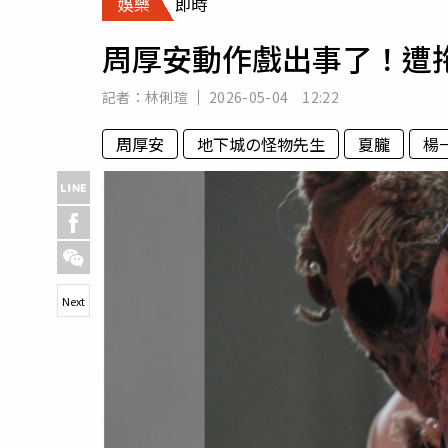
娛樂
即時
人物
汽車
周厚安動作戲出事了！遭
專欄
房產新勢力
記者：
林俐瑄
2026-05-04 12:22
周厚安
地下城の怪物先生
夏朧
楊
Next