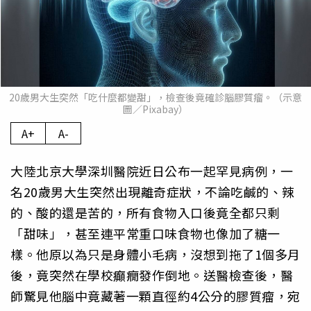
20歲男大生突然「吃什麼都變甜」，檢查後竟確診腦膠質瘤。（示意
圖／Pixabay）
A+
A-
大陸北京大學深圳醫院近日公布一起罕見病例，一
名20歲男大生突然出現離奇症狀，不論吃鹹的、辣
的、酸的還是苦的，所有食物入口後竟全都只剩
「甜味」，甚至連平常重口味食物也像加了糖一
樣。他原以為只是身體小毛病，沒想到拖了1個多月
後，竟突然在學校癲癇發作倒地。送醫檢查後，醫
師驚見他腦中竟藏著一顆直徑約4公分的膠質瘤，宛