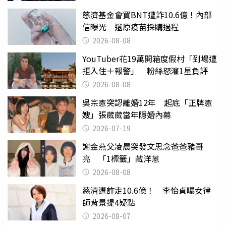
慈濟基金會買BNT遭詐10.6億！內部
信曝光 還原疫苗採購過程
2026-08-08
YouTuber花19萬開箱度假村「到場遭
拒入住＋報警」 粉絲怒灌1星負評
2026-08-08
吳宗憲突認離婚12年 起底「正牌憲
嫂」張葳葳當年隱婚內幕
2026-07-19
謝金燕父凌晨突發文思念爸爸豬哥
亮 「1標籤」藏洋蔥
2026-08-08
慈濟遭詐走10.6億！ 李怡貞曝女律
師背景提4疑點
2026-08-07