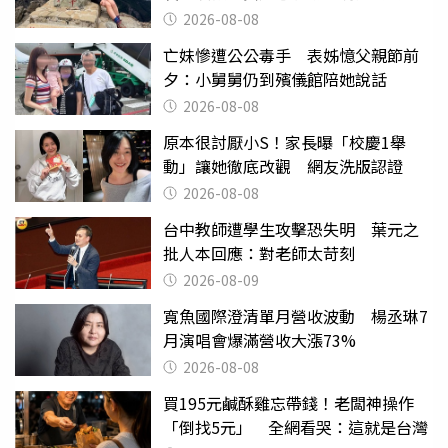
沒找到
2026-08-08
亡妹慘遭公公毒手 表姊憶父親節前
夕：小舅舅仍到殯儀館陪她說話
2026-08-08
原本很討厭小S！家長曝「校慶1舉
動」讓她徹底改觀 網友洗版認證
2026-08-08
台中教師遭學生攻擊恐失明 葉元之
批人本回應：對老師太苛刻
2026-08-09
寬魚國際澄清單月營收波動 楊丞琳7
月演唱會爆滿營收大漲73%
2026-08-08
買195元鹹酥雞忘帶錢！老闆神操作
「倒找5元」 全網看哭：這就是台灣