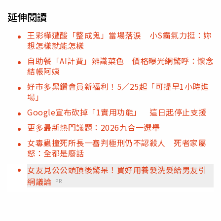
延伸閱讀
王彩樺遭酸「整成鬼」當場落淚 小S霸氣力挺：妳
想怎樣就能怎樣
自助餐「AI計費」辨識菜色 價格曝光網驚呼：懷念
結帳阿姨
好市多黑鑽會員新福利！5／25起「可提早1小時進
場」
Google宣布砍掉「1實用功能」 這日起停止支援
更多最新熱門議題：2026九合一選舉
女毒蟲撞死所長一審判極刑仍不認殺人 死者家屬
怒：全都是廢話
女友見公公頭頂後驚呆！買好用養髮洗髮給男友引
網議論
PR