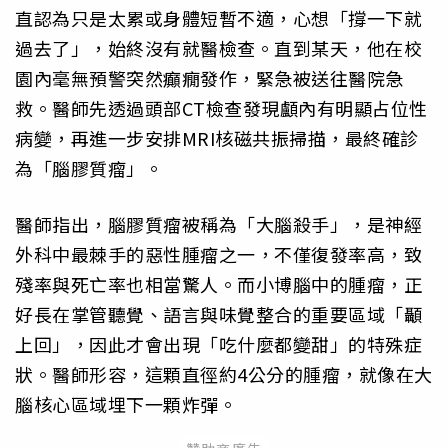
直認為只是太累或身體短暫不適，心想「撐一下就
過去了」，始終沒有就醫檢查。直到某天，他在校
園內毫無預警突然癲癇發作，緊急被送往醫院急
救。醫師先透過頭部CT檢查發現顱內有明顯占位性
病變，再進一步安排MRI核磁共振掃描，最終確診
為「腦膠質瘤」。
醫師指出，腦膠質瘤被稱為「大腦殺手」，是神經
外科中最棘手的惡性腫瘤之一，不僅復發率高，致
殘率與死亡率也相當驚人。而小博腦中的腫瘤，正
好長在掌管聽覺、語言與味覺整合的重要區域「顳
上回」，因此才會出現「吃什麼都變甜」的特殊症
狀。醫師形容，這顆直徑約4公分的腫瘤，就像在大
腦核心區域埋下一顆炸彈。