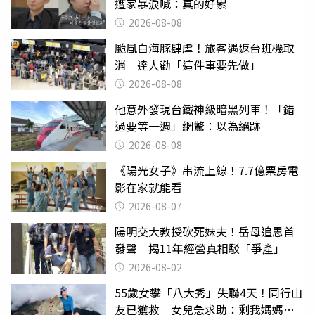
遭家暴淚喊：真的好累
2026-08-08
颱風白海豚肆虐！旅客遇返台班機取
消 達人勸「這件事要先做」
2026-08-08
他意外發現台鐵神級暗黑列車！「錯
過要等一週」網驚：以為絕跡
2026-08-08
《陽光女子》串流上線！7.7億票房電
影在家就能看
2026-08-07
陽明交大教授砍死妹夫！岳母追思首
發聲 揭11年經營真相駁「爭產」
2026-08-02
55歲女攀「八大秀」失聯4天！同行山
友已獲救 女兒急求助：剩我媽媽還