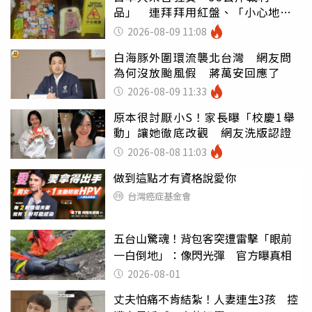
品」 連拜拜用紅盤、「小心地
滑」告示牌也帶回家
2026-08-09 11:08
白海豚外圍環流襲北台灣 網友問
為何沒放颱風假 蔣萬安回應了
2026-08-09 11:33
原本很討厭小S！家長曝「校慶1舉
動」讓她徹底改觀 網友洗版認證
2026-08-08 11:03
做到這點才有資格說愛你
台灣癌症基金會
五台山驚魂！背包客突遭雷擊「眼前
一白倒地」：像閃光彈 官方曝真相
2026-08-01
丈夫怕痛不肯結紮！人妻連生3孩 控