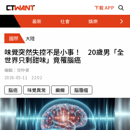
跳至主要內容區塊
下載 APP
最新
社會
娛樂
財經
國際
大陸
味覺突然失控不是小事！ 20歲男「全
世界只剩甜味」竟罹腦癌
編輯：
甘仲豪
2026-05-11 22:02
腦癌
味覺異常
癲癇
腦腫瘤