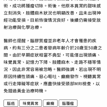
術，成功將腫瘤切除。術後，他原本異常的甜味感
立刻消失，肢體麻木狀況也明顯改善，且未出現神
經功能受損，目前恢復情況良好，後續仍需接受放
射治療與化學治療。
醫師也提醒，腦膠質瘤並非老年人才會罹患的疾
病，約有三分之二患者發病年齡介於20歲至50歲之
間。由於早期症狀相當不典型，可能僅出現頭痛、
味覺異常、記憶力下降、肢體麻木、走路不穩等情
況，因此非常容易被忽略。醫師強調，若出現不明
原因持續性頭痛、惡心嘔吐、癲癇發作、視聽異常
或行走障礙等症狀，應盡快接受頭部MRI檢查，以
免錯過黃金治療時機。
腦癌
味覺異常
癲癇
腦腫瘤