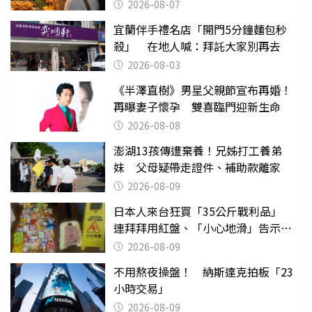
2026-08-07
宜蘭伴手禮名店「開門5分鐘麵包秒
殺」 在地人喊：拜託大家別再去
2026-08-03
《半澤直樹》男星父親節宣布再婚！
再曝妻子懷孕 雙喜臨門迎新生命
2026-08-08
澎湖13孩傳遭棄養！兄姊打工養弟
妹 父母疑帶走證件、補助款離家
2026-08-09
日本人來台狂買「35公斤戰利品」
連拜拜用紅盤、「小心地滑」告示牌
也帶回家
2026-08-09
不用熬夜操盤！ 納斯達克拍板「23
小時交易」
2026-08-09