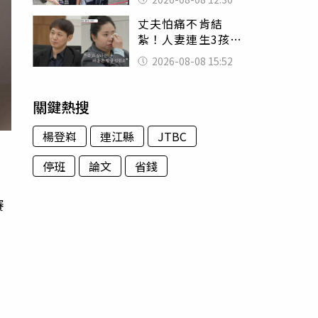
殯儀館陪她說話
丈夫怕痛不肯結
紮！人妻連生3孩
控遭家暴淚喊：真
2026-08-08 15:52
的好累
關鍵熱搜
楊登嵙
連江縣
JTBC
停班
論文
省錢
賽