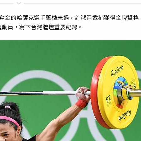
奧運奪金的哈薩克選手藥檢未過，許淑淨遞補獲得金牌資格
運動員，寫下台灣體壇重要紀錄。