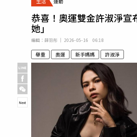
生活
運動
人物
汽車
恭喜！奧運雙金許淑淨宣
專欄
她」
房產新勢力
編輯：
薛羽彤
2026-05-16 06:18
舉重
奧運
新手媽媽
許淑淨
Next