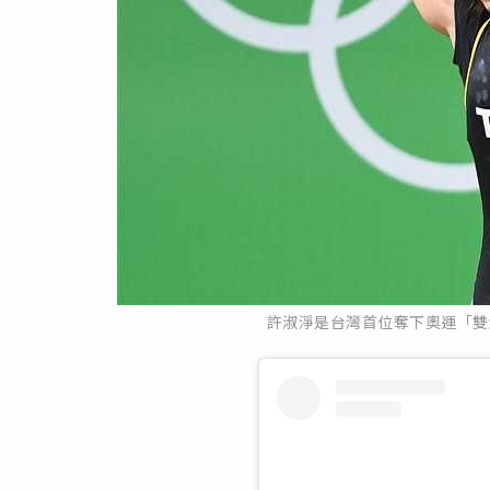
許淑淨是台灣首位奪下奧運「雙金」