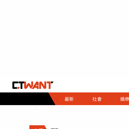
社會首頁
娛樂首頁
財經首頁
政
:::
最新
社會
娛
時事
即時
熱線
:::
直擊
大條
人物
調查
專題
３Ｃ