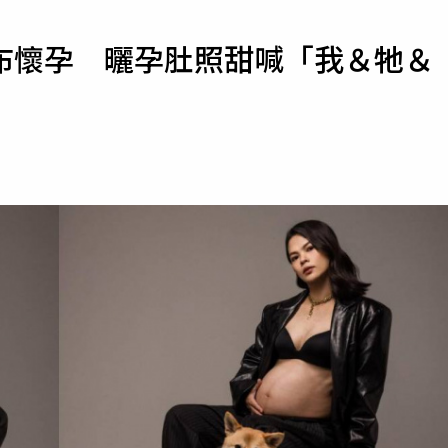
寵物
布懷孕 曬孕肚照甜喊「我＆牠＆
運勢
運動
梅酒