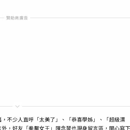
福，不少人直呼「太美了」、「恭喜學姊」、「超級漂
言外，好友「拳擊女王」陳念琴也現身留言區，開心寫