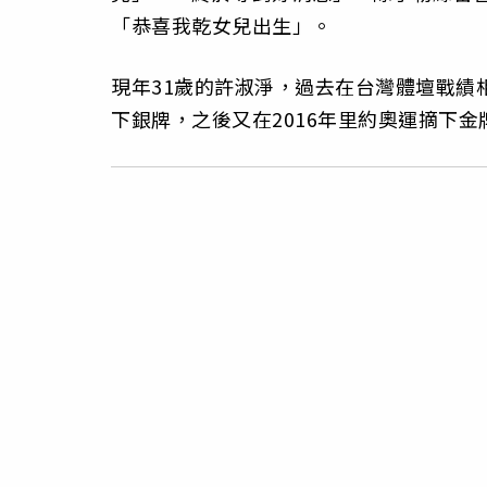
「恭喜我乾女兒出生」。
現年31歲的許淑淨，過去在台灣體壇戰績相
下銀牌，之後又在2016年里約奧運摘下