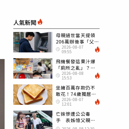
人氣新聞
母親過世當天提領
206萬辦後事「父子
2026-08-07
遭判刑」 律師：
09:55
搶錢先下手是罪
飛機餐發這果汁爆
「廁所之亂」？乘
2026-08-08
客崩潰：差點丟大
15:53
臉 醫揭3類人別亂
喝
坐擁百萬存款仍不
敢花！74歲獨居翁
2026-08-07
「1餐只吃1片吐
12:01
司」 半年後暴瘦
嚇壞女兒
亡妹慘遭公公毒
手 表姊憶父親節
前夕：小舅舅仍到
2026-08-08 12:30