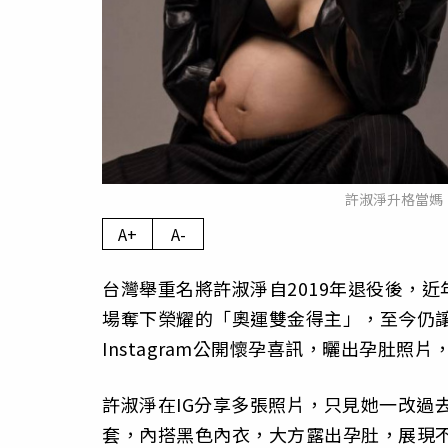
許淑淨升格當媽。（
A+
A-
台灣舉重名將許淑淨自2019年退役後，
場奪下榮耀的「奧運雙金得主」，至今仍讓
Instagram公開懷孕喜訊，曬出孕肚照
許淑淨在IG分享多張照片，只見她一改過
套，內搭黑色內衣，大方露出孕肚，展現