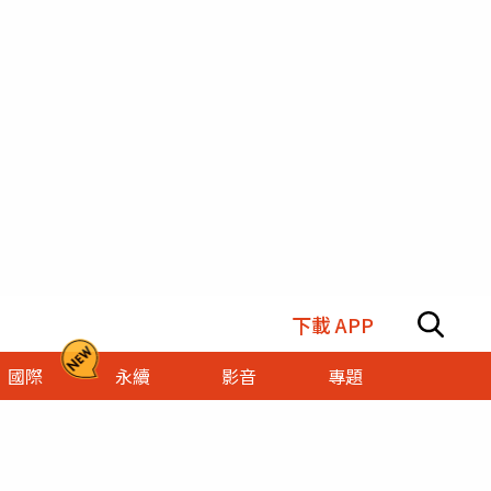
下載 APP
國際
永續
影音
專題