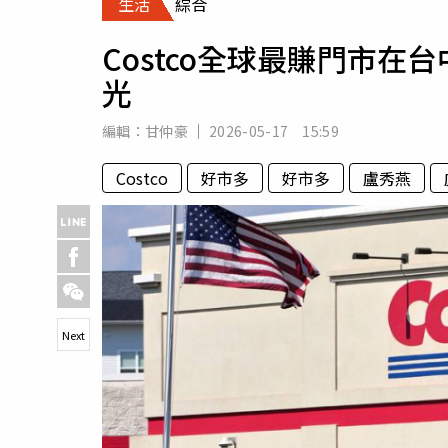
生活
綜合
人物
汽車
Costco全球最賺門市在
專欄
光
房產新勢力
編輯：
甘仲豪
2026-05-17 15:59
Costco
好市多
好市多
盧秀燕
Next