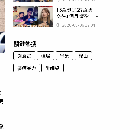
用鮮卑文寫詩？
15歲倒追27歲男！
交往1個月懷孕 36
歲當阿嬤故事曝光
2026-08-06 17:04
關鍵熱搜
謝震武
檢場
畢業
深山
醫療暴力
針線緣
營
第
燕