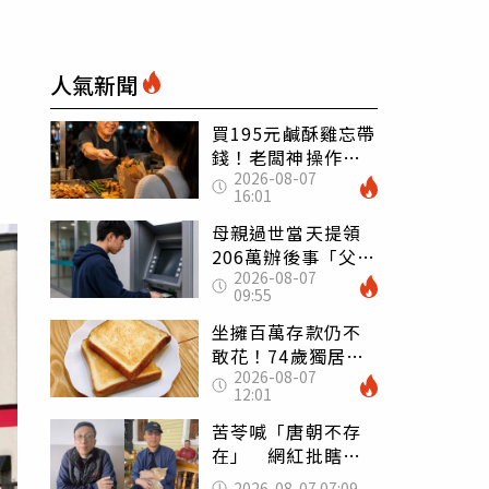
人氣新聞
買195元鹹酥雞忘帶
錢！老闆神操作
2026-08-07
「倒找5元」 全網
16:01
看哭：這就是台灣
母親過世當天提領
206萬辦後事「父子
2026-08-07
遭判刑」 律師：
09:55
搶錢先下手是罪
坐擁百萬存款仍不
敢花！74歲獨居翁
2026-08-07
「1餐只吃1片吐
12:01
司」 半年後暴瘦
嚇壞女兒
苦苓喊「唐朝不存
在」 網紅批瞎編
歷史：李白、杜甫
2026-08-07 07:09