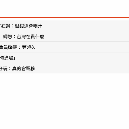
友狂讚：很甜還會噴汁
 網怒：台灣在貴什麼
會員嗨翻：等超久
小時進場」
好玩：真的會飄移