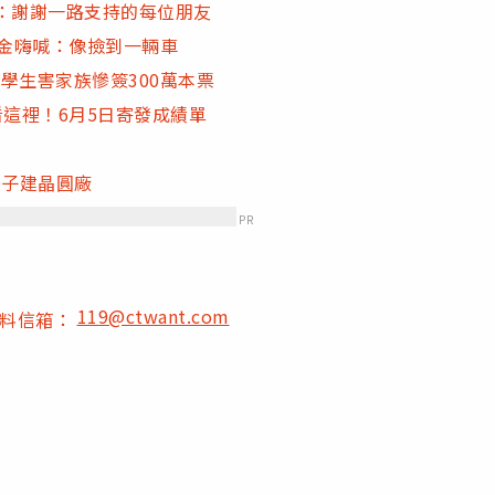
：謝謝一路支持的每位朋友
回獎金嗨喊：像撿到一輛車
學生害家族慘簽300萬本票
看這裡！6月5日寄發成績單
電子建晶圓廠
PR
119@ctwant.com
爆料信箱：