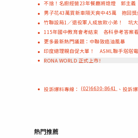
不捨！名廚經營23年餐廳將熄燈 郭主義
男子花43萬買新車隔天爽中45萬 抱
竹聯設局1／退役軍人成放款小弟！ 坑大
115年國中教育會考結束 各科參考答案
更多最新熱門議題：中聯致癌油風暴
印度總理親自促大單！ ASML聯手塔塔
RONA WORLD 正式上市!
(02)6630-8641
投訴爆料專線：
、投訴
熱門推薦