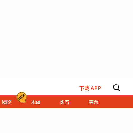
下載 APP
國際
永續
影音
專題