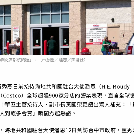
開6間店都沒問題」。（示意圖／達志／美聯社）
燕日前接待海地共和國駐台大使潘恩（H.E. Roudy
市多（Costco）全球超過900家分店的營業表現，直言全球
大中華區主管接待人、副市長黃國榮更語出驚人補充：「
部人到底多會買」瞬間掀起熱議。
導，海地共和國駐台大使潘恩12日到訪台中市政府，盧秀