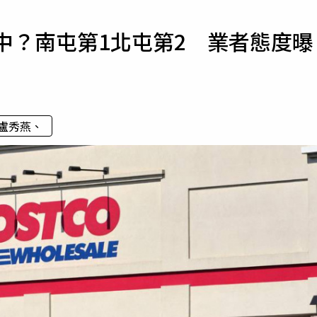
寵物
台中？南屯第1北屯第2 業者態度曝
運勢
運動
梅酒
盧秀燕、