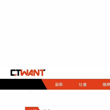
社會首頁
娛樂首頁
財經首頁
政
:::
最新
社會
娛
時事
即時
熱線
:::
直擊
大條
人物
調查
專題
３Ｃ