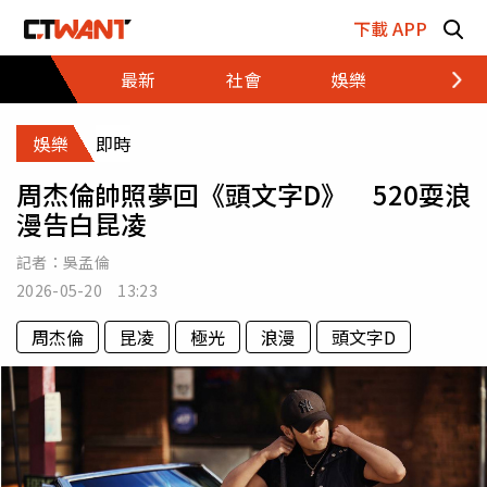
跳至主要內容區塊
下載 APP
最新
社會
娛樂
財經
娛樂
即時
周杰倫帥照夢回《頭文字D》 520耍浪
漫告白昆凌
記者：
吳孟倫
2026-05-20 13:23
周杰倫
昆凌
極光
浪漫
頭文字D