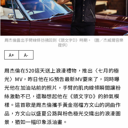
周杰倫露出手臂線條彷彿回到《頭文字D》時期。（圖／杰威爾音樂
提供）
A+
A-
周杰倫在520這天送上浪漫禮物，推出〈七月的極
光〉MV，昨日他在IG預告最新MV要來了，同時曝
光他在加油站前的照片，手臂的肌肉線條瞬間讓粉
絲激動不已，還聯想起他在《頭文字D》的帥氣模
樣。這首歌是周杰倫攜手黃金搭檔方文山的詞曲作
品，方文山以盛夏公路與粉色極光交織出的浪漫圖
景，猶如一幅印象派油畫。