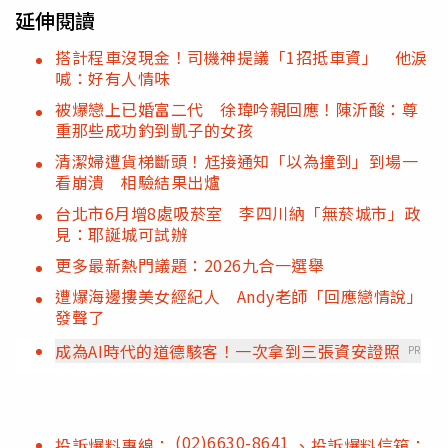
延伸閱讀
搭計程車沒現金！司機神提議「1招抵車資」 他淚
喊：好有人情味
被爆戀上已婚富二代 徐瑋吟親回應！陳沂酸：尊
重那些成功釣到凱子的女孩
清潔婦遭貨梯斷頭！尪接通知「以為撞到」到場一
看崩潰 相驗結果出爐
台北市6月增8處吸菸室 李四川納「無菸城市」政
見：耶誕城可試辦
更多最新熱門議題：2026九合一選舉
遭爆海邊摟美女經紀人 Andy老師「回應戀情說」
發聲了
成為AI時代的道德駭客！一次拿到三張資安證照
PR
(02)6630-8641
投訴爆料專線：
、投訴爆料信箱：