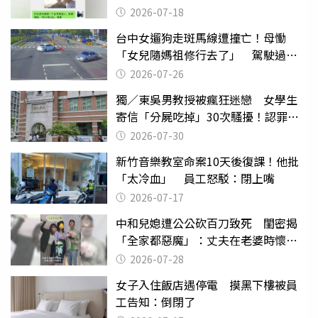
2026-07-18
台中女遛狗走斑馬線遭撞亡！母慟
「女兒隨媽祖修行去了」 駕駛過失
致死判9月
2026-07-26
獨／東吳男教授被瘋狂迷戀 女學生
寄信「分屍吃掉」30次騷擾！認罪免
關
2026-07-30
新竹音樂教室命案10天後復課！他批
「太冷血」 員工怒駁：閉上嘴
2026-07-17
中和兒媳遭公公砍百刀致死 閨密揭
「全家都惡魔」：丈夫在老婆時懷孕
摔東西
2026-07-28
女子入住飯店遇停電 摸黑下樓被員
工告知：倒閉了