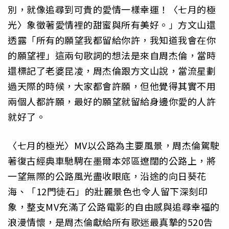
別，就像追尋到可貴的愛情一樣幸運！〈七月的極
光〉象徵著愛情裡的甜蜜與所有美好。」方文山還
透露「所有的願望我都留給你許，我知道我會在你
的願望裡」這兩句歌詞的想法是來自周杰倫，當時
還標記了老婆昆凌，周杰倫跟方文山說，當流星劃
過天際的時候，大家都會許願，但他覺得其實不用
兩個人都許願，最好的願望就留給身邊你愛的人許
就好了。
〈七月的極光〉MV以公路為主要風景，周杰倫駕駛
著復古經典車馳騁在墨爾本郊區遼闊的公路上，將
一望無際的公路風光盡收眼底，沿途的向日葵花
海、「12門徒石」的壯麗景色也令人留下深刻印
象，整支MV充滿了公路電影的自由感與追尋幸福的
浪漫情懷，是周杰倫獻給所有歌迷最真摯的520告