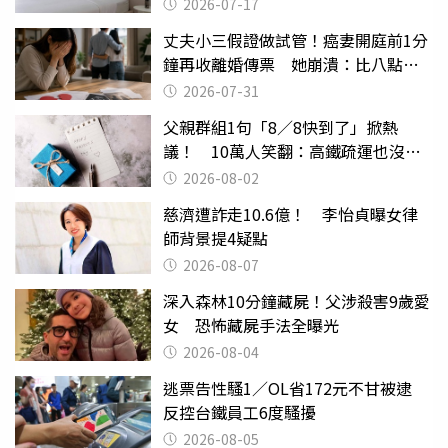
2026-07-17
丈夫小三假證做試管！癌妻開庭前1分
鐘再收離婚傳票 她崩潰：比八點檔
還扯
2026-07-31
父親群組1句「8／8快到了」掀熱
議！ 10萬人笑翻：高鐵疏運也沒列
父親節
2026-08-02
慈濟遭詐走10.6億！ 李怡貞曝女律
師背景提4疑點
2026-08-07
深入森林10分鐘藏屍！父涉殺害9歲愛
女 恐怖藏屍手法全曝光
2026-08-04
逃票告性騷1／OL省172元不甘被逮
反控台鐵員工6度騷擾
2026-08-05