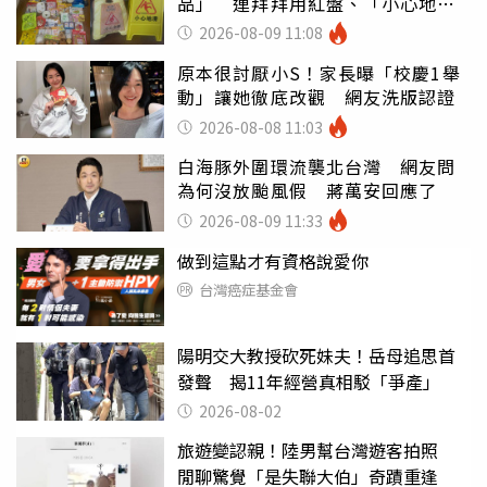
品」 連拜拜用紅盤、「小心地
滑」告示牌也帶回家
2026-08-09 11:08
原本很討厭小S！家長曝「校慶1舉
動」讓她徹底改觀 網友洗版認證
2026-08-08 11:03
白海豚外圍環流襲北台灣 網友問
為何沒放颱風假 蔣萬安回應了
2026-08-09 11:33
做到這點才有資格說愛你
台灣癌症基金會
陽明交大教授砍死妹夫！岳母追思首
發聲 揭11年經營真相駁「爭產」
2026-08-02
旅遊變認親！陸男幫台灣遊客拍照
閒聊驚覺「是失聯大伯」奇蹟重逢