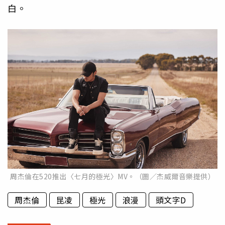
白。
周杰倫在520推出〈七月的極光〉MV。（圖／杰威爾音樂提供）
周杰倫
昆凌
極光
浪漫
頭文字D