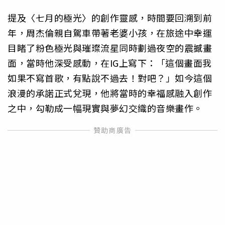
提及〈七月的極光〉的創作靈感，時間要回溯到前
年，周杰倫親自駕車帶著老婆小孩，在旅途中幸運
目睹了粉色極光與璀璨流星同時劃過夜空的震撼畫
面，當時他深受感動，在IG上寫下：「這個畫面我
如果不寫首歌，有點說不過去！對吧？」如今這個
浪漫的承諾正式兌現，他將當時的幸福感融入創作
之中，勾勒成一幅現實與夢幻交織的音樂畫作。