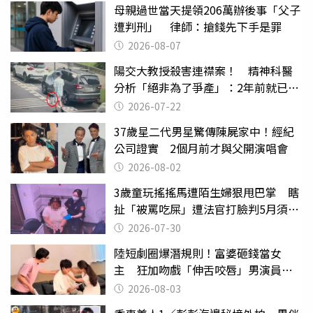
母親過世當天提領206萬辦後事「父子
遭判刑」 律師：搶錢先下手是罪
2026-08-07
陽交大教授殺害連襟案！ 精神科醫
分析「絕非為了爭產」：2年前就已言
行詭異
2026-07-22
37歲星二代男星驚傳陳屍家中！經紀
公司證實 2個月前才與父開演唱會
2026-08-02
3歲童玩搖搖馬遭陌生婦狠甩巴掌 瞎
扯「被罵吃屎」遭法官打臉判5月須入
監
2026-07-30
陸短劇圈爆潛規則！富婆砸錢當女
主 狂加吻戲「伸舌咬唇」男演員崩
潰
2026-08-03