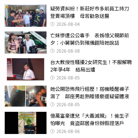
疑勞資糾紛！新莊好市多前員工持刀
登賣場頂樓 母苦勸急送醫
2026-08-04
亡妹慘遭公公毒手 表姊憶父親節前
夕：小舅舅仍到殯儀館陪她說話
2026-08-08
台大教授性騷擾2女研究生！不服解聘
2年爭4年 結局出爐
2026-08-05
她公開恐怖飛行經歷！搭機睡醒褲子
濕了 鄰座男趁熟睡猥褻還疑留體液
2026-08-05
億萬富豪遭兒「大義滅親」！偷生子
怕曝光 竟盜鄰居身份辦假證落戶
2026-08-06