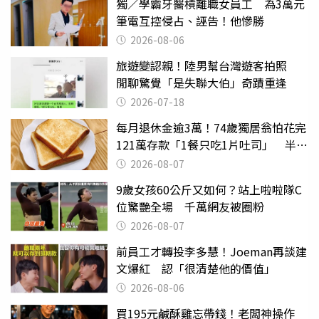
獨／學霸牙醫槓離職女員工 為3萬元
筆電互控侵占、誣告！他慘勝
2026-08-06
旅遊變認親！陸男幫台灣遊客拍照
閒聊驚覺「是失聯大伯」奇蹟重逢
2026-07-18
每月退休金逾3萬！74歲獨居翁怕花完
121萬存款「1餐只吃1片吐司」 半年
後暴瘦嚇壞女兒
2026-08-07
9歲女孩60公斤又如何？站上啦啦隊C
位驚艷全場 千萬網友被圈粉
2026-08-07
前員工才轉投李多慧！Joeman再談建
文爆紅 認「很清楚他的價值」
2026-08-06
買195元鹹酥雞忘帶錢！老闆神操作