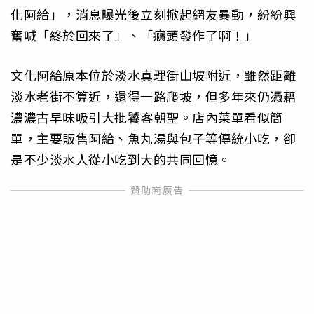
化阿給」，消息曝光後立刻掀起網友暴動，紛紛興
奮喊「終於回來了」、「癮頭發作了啊！」
文化阿給原本位於淡水真理街山坡附近，雖然距離
淡水老街不算近，還得一路爬坡，但多年來仍憑藉
濃濃古早味吸引大批饕客朝聖。店內菜單看似簡
單，主要販售阿給、魚丸湯與包子等傳統小吃，卻
是不少淡水人從小吃到大的共同回憶。