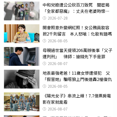
中和兒媳遭公公砍百刀致死 閨密揭
「全家都惡魔」：丈夫在老婆時懷孕
摔東西
2026-07-28
開會照意外變網紅照！女公務員妝容
掀2千則留言 本人怒嗆：化妝有錯嗎
2026-08-05
母親過世當天提領206萬辦後事「父子
遭判刑」 律師：搶錢先下手是罪
2026-08-07
地表最強老爸！11歲女慘遭侵犯 父
「假冒她」騙噁狼上門後連轟2槍復仇
2026-08-05
《陽光女子》串流上線！7.7億票房電
影在家就能看
2026-08-07