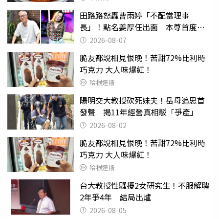
田路路怒轟曹雨婷「不配當理事
長」！點名姜厚任出面 本尊首度回
應了
2026-08-07
脆友都說相見恨晚！苦甜72%比利時
巧克力 大人味爆紅！
哈根達斯
陽明交大教授砍死妹夫！岳母追思首
發聲 揭11年經營真相駁「爭產」
2026-08-02
脆友都說相見恨晚！苦甜72%比利時
巧克力 大人味爆紅！
哈根達斯
台大教授性騷擾2女研究生！不服解聘
2年爭4年 結局出爐
2026-08-05