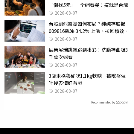
「倒找5元」 全網看哭：這就是台灣
2026-08-07
台股劇烈震盪如何布局？純純存股揭
009816飆漲 34.2% 上漲、拉回績效勝
主動式ETF
2026-08-07
展榮展瑞跳舞跳到掛彩！洗腦神曲吸3
千萬次觀看
2026-08-07
3歲米格魯偷吃1.1kg軟糖 被獸醫催
吐後表情好有戲
2026-08-07
Recommended by