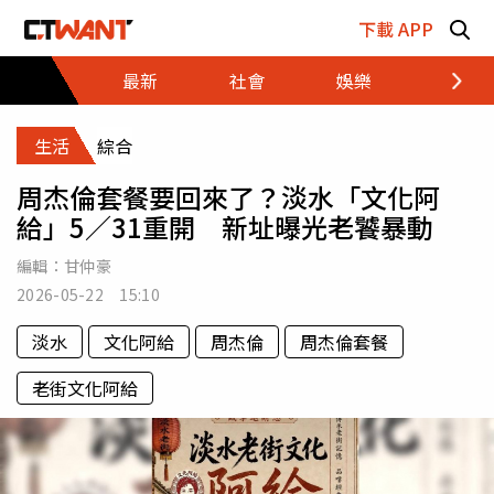
跳至主要內容區塊
下載 APP
最新
社會
娛樂
財經
生活
綜合
周杰倫套餐要回來了？淡水「文化阿
給」5／31重開 新址曝光老饕暴動
編輯：
甘仲豪
2026-05-22 15:10
淡水
文化阿給
周杰倫
周杰倫套餐
老街文化阿給