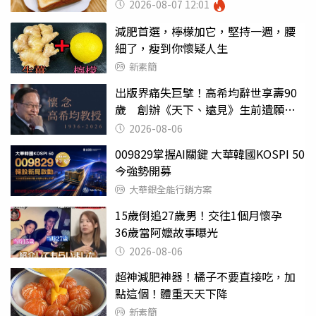
瘦嚇壞女兒
2026-08-07 12:01
減肥首選，檸檬加它，堅持一週，腰
細了，瘦到你懷疑人生
新素簡
出版界痛失巨擘！高希均辭世享壽90
歲 創辦《天下、遠見》生前遺願曝
光
2026-08-06
009829掌握AI關鍵 大華韓國KOSPI 50
今強勢開募
大華銀全能行銷方案
15歲倒追27歲男！交往1個月懷孕
36歲當阿嬤故事曝光
2026-08-06
超神減肥神器！橘子不要直接吃，加
點這個！體重天天下降
新素簡