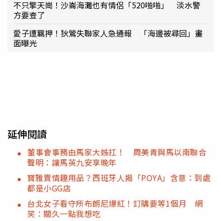
不只擎天崗！沙崙海灘也有情侶「520啪啪」 淡水警
方要查了
愛子遭羈押！狄鶯失聯家人急通報 「海邊被尋回」畫
面曝光
延伸閱讀
董事會事務由馬家大姊扛！ 周美青與馬以南聯合
聲明：讓馬英九安享晚年
寶雅賣情趣用品？西班牙人揭「POYA」含意：到處
都是小GG店
台北女子看守所布朗尼爆紅！訂購要等1個月 網
笑：關久一點我想吃