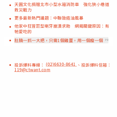
天圓文化捐贈北市小型水箱消防車 強化狹小巷道
救災戰力
更多最新熱門議題：中聯致癌油風暴
他家中狂冒巨型喇牙崩潰求助 網揭關鍵原因：有
牠愛吃的
肚腩一抓一大把，只需1個雞蛋，用一個瘦一個
PR
(02)6630-8641
投訴爆料專線：
、投訴爆料信箱：
119@ctwant.com