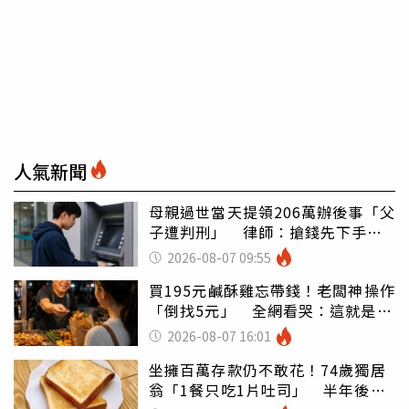
人氣新聞
母親過世當天提領206萬辦後事「父
子遭判刑」 律師：搶錢先下手是
罪
2026-08-07 09:55
買195元鹹酥雞忘帶錢！老闆神操作
「倒找5元」 全網看哭：這就是台
灣
2026-08-07 16:01
坐擁百萬存款仍不敢花！74歲獨居
翁「1餐只吃1片吐司」 半年後暴