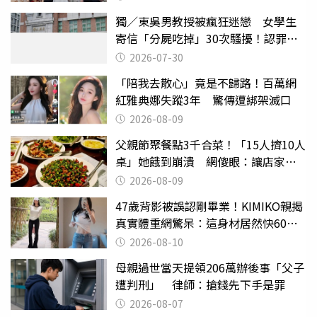
獨／東吳男教授被瘋狂迷戀 女學生
寄信「分屍吃掉」30次騷擾！認罪免
關
2026-07-30
「陪我去散心」竟是不歸路！百萬網
紅雅典娜失蹤3年 驚傳遭綁架滅口
2026-08-09
父親節聚餐點3千合菜！「15人擠10人
桌」她餓到崩潰 網傻眼：讓店家看
笑話
2026-08-09
47歲背影被誤認剛畢業！KIMIKO親揭
真實體重網驚呆：這身材居然快60公
斤？
2026-08-10
母親過世當天提領206萬辦後事「父子
遭判刑」 律師：搶錢先下手是罪
2026-08-07