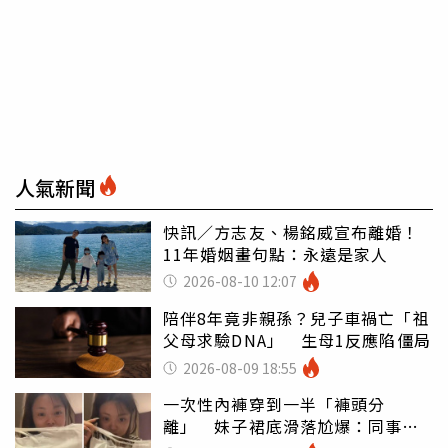
人氣新聞
快訊／方志友、楊銘威宣布離婚！
11年婚姻畫句點：永遠是家人
2026-08-10 12:07
陪伴8年竟非親孫？兒子車禍亡「祖
父母求驗DNA」 生母1反應陷僵局
2026-08-09 18:55
一次性內褲穿到一半「褲頭分
離」 妹子裙底滑落尬爆：同事全