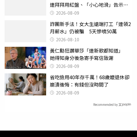
連拜拜用紅盤、「小心地滑」告示牌
也帶回家
2026-08-09
詐團新手法！女大生遠端打工「連領2
月薪水」仍被騙 5天慘噴50萬
2026-08-10
黃仁勳狂讚華莎「連新歌都知道」
她得知身分後急寄手寫信致謝
2026-08-09
省吃儉用40年存千萬！68歲嬤退休卻
崩潰後悔：有錢但沒時間了
2026-08-09
Recommended by