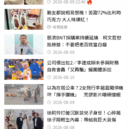
看光
2026-08-09 22:46
脆友都說相見恨晚！苦甜72%比利時
巧克力 大人味爆紅！
哈根達斯
慈濟BNT採購案持續延燒 柯文哲怒
批綠營：不要把老百姓當白癡
2026-08-09
公司債出包2／李建成辯未參與財務
自救會轟「又再騙」擬團體訴訟
2026-08-10
以為在搭公車？2女拖行李箱直闖停機
坪「揮手攔機」 荒謬影片曝網傻眼
2026-08-09
徐莉玲打破沉默談兒子身世！心碎揭
徐子翔輕生內幕：帶給我巨大哀傷
2026-08-08