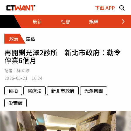
跳至主要內容區塊
下載 APP
最新
社會
娛樂
財經
政治
焦點
再開鍘光澤2診所 新北市政府：勒令
停業6個月
記者：
徐立諺
2026-05-21 10:24
偷拍
醫療法
新北市政府
光澤集團
愛爾麗