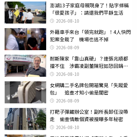
澎湖13子家庭母親現身了！貼字條稱
「很愛孩子」：請還我們平靜生活
2026-08-10
外籍車手來台「領完就跑」！4人快閃
犯案全栽了 機場也逃不掉
2026-08-09
耐斯陳家「靠山真硬」？連張兆順都
擋不住 涉霸凌副董陳冠如恐回鍋國
票證
2026-08-10
女網購二手名牌包開箱驚見「失蹤愛
包」 追查才知小偷是閨密
2026-08-09
打靶子彈藏辦公室！副所長卸任沒帶
走 偷查情敵個資被搜曝多年秘密
2026-08-10