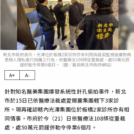
新北市政府表示，光澤位於板橋2家診所亦有利用偽裝型監視設備對病
患個人隱私進行拍攝之行為，依醫療法108條從重裁處，處50萬元罰
鍰併勒令停業6個月。（圖／截自新北市政府網站）
A+
A-
針對知名醫美集團爆發系統性針孔偷拍事件，新北
市於15日已依醫療法裁處愛爾麗集團轄下3家診
所。現再確認轄內光澤集團位於板橋2家診所亦有相
同情事，市府於今（21）日依醫療法108條從重裁
處，處50萬元罰鍰併勒令停業6個月。