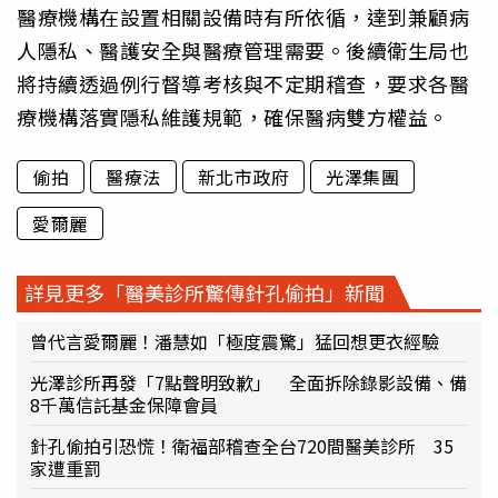
醫療機構在設置相關設備時有所依循，達到兼顧病
人隱私、醫護安全與醫療管理需要。後續衛生局也
將持續透過例行督導考核與不定期稽查，要求各醫
療機構落實隱私維護規範，確保醫病雙方權益。
偷拍
醫療法
新北市政府
光澤集團
愛爾麗
詳見更多「醫美診所驚傳針孔偷拍」新聞
曾代言愛爾麗！潘慧如「極度震驚」猛回想更衣經驗
光澤診所再發「7點聲明致歉」 全面拆除錄影設備、備
8千萬信託基金保障會員
針孔偷拍引恐慌！衛福部稽查全台720間醫美診所 35
家遭重罰