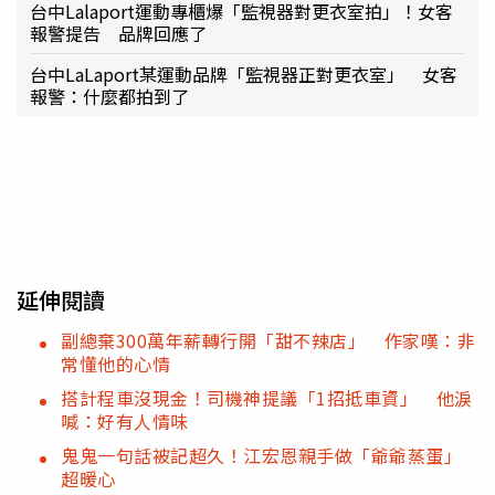
台中Lalaport運動專櫃爆「監視器對更衣室拍」！女客
報警提告 品牌回應了
台中LaLaport某運動品牌「監視器正對更衣室」 女客
報警：什麼都拍到了
延伸閱讀
副總棄300萬年薪轉行開「甜不辣店」 作家嘆：非
常懂他的心情
搭計程車沒現金！司機神提議「1招抵車資」 他淚
喊：好有人情味
鬼鬼一句話被記超久！江宏恩親手做「爺爺蒸蛋」
超暖心