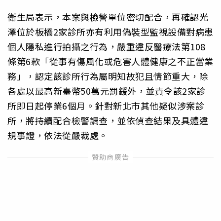
衛生局表示，本案與檢警單位密切配合，再確認光
澤位於板橋2家診所亦有利用偽裝型監視設備對病患
個人隱私進行拍攝之行為，嚴重違反醫療法第108
條第6款「從事有傷風化或危害人體健康之不正當業
務」，認定該診所行為屬明知故犯且情節重大，除
各處以最高新臺幣50萬元罰鍰外，並責令該2家診
所即日起停業6個月。針對新北市其他疑似涉案診
所，將持續配合檢警調查，並依偵查結果及具體違
規事證，依法從嚴裁處。