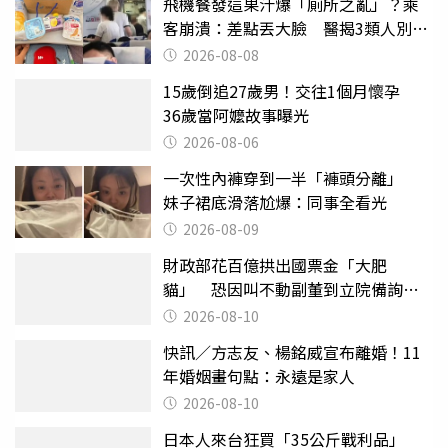
飛機餐發這果汁爆「廁所之亂」？乘
客崩潰：差點丟大臉 醫揭3類人別亂
喝
2026-08-08
15歲倒追27歲男！交往1個月懷孕
36歲當阿嬤故事曝光
2026-08-06
一次性內褲穿到一半「褲頭分離」
妹子裙底滑落尬爆：同事全看光
2026-08-09
財政部花百億拱出國票金「大肥
貓」 恐因叫不動副董到立院備詢惹
議
2026-08-10
快訊／方志友、楊銘威宣布離婚！11
年婚姻畫句點：永遠是家人
2026-08-10
日本人來台狂買「35公斤戰利品」