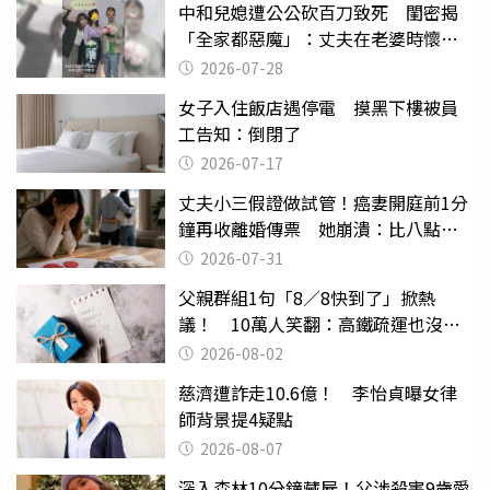
中和兒媳遭公公砍百刀致死 閨密揭
「全家都惡魔」：丈夫在老婆時懷孕
摔東西
2026-07-28
女子入住飯店遇停電 摸黑下樓被員
工告知：倒閉了
2026-07-17
丈夫小三假證做試管！癌妻開庭前1分
鐘再收離婚傳票 她崩潰：比八點檔
還扯
2026-07-31
父親群組1句「8／8快到了」掀熱
議！ 10萬人笑翻：高鐵疏運也沒列
父親節
2026-08-02
慈濟遭詐走10.6億！ 李怡貞曝女律
師背景提4疑點
2026-08-07
深入森林10分鐘藏屍！父涉殺害9歲愛