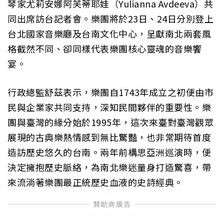
琴家尤莉安娜阿芙蒂耶娃（Yulianna Avdeeva）共
同出席訪台記者會。樂團將於23日、24日分別登上
台北國家音樂廳及台南文化中心，呈獻南北兩套風
格截然不同、卻同樣代表樂團核心靈魂的音樂饗
宴。
行政總監舒茲表示，樂團自1743年成立之初便由市
民與企業家共同支持，深知民間夥伴的重要性。樂
團與臺灣的緣分始於1995年，這次來臺對臺灣觀眾
展現的古典樂熱情感到無比驚豔，也非常期待首度
造訪歷史悠久的台南。兩年前構思亞洲巡演時，便
決定擁抱歷史脈絡，為南北樂迷量身打造驚喜，帶
來流淌著樂團最正統歷史血液的史詩經典。