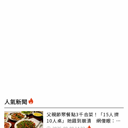
人氣新聞
父親節聚餐點3千合菜！「15人擠
10人桌」她餓到崩潰 網傻眼：讓
店家看笑話