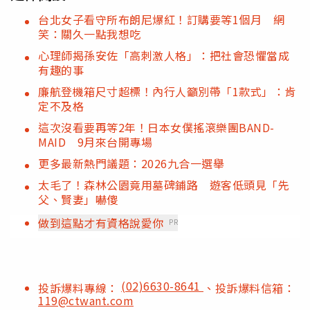
台北女子看守所布朗尼爆紅！訂購要等1個月 網
笑：關久一點我想吃
心理師揭孫安佐「高刺激人格」：把社會恐懼當成
有趣的事
廉航登機箱尺寸超標！內行人籲別帶「1款式」：肯
定不及格
這次沒看要再等2年！日本女僕搖滾樂團BAND-
MAID 9月來台開專場
更多最新熱門議題：2026九合一選舉
太毛了！森林公園竟用墓碑鋪路 遊客低頭見「先
父、賢妻」嚇傻
做到這點才有資格說愛你
PR
(02)6630-8641
投訴爆料專線：
、投訴爆料信箱：
119@ctwant.com