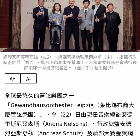
鋼琴家阿芙蒂耶娃（左2）、樂團音樂總監尼爾森斯（中）、樂團行政
總監舒茲（右2），與台南市副市長葉澤山、台積電文教基金會執行長
許峻郎一同出席記者會。（圖／牛耳藝術提供）
A+
A-
全球最悠久的管弦樂團之一
「Gewandhausorchester Leipzig（萊比錫布商大
廈管弦樂團）」，今（22）日由現任音樂總監安德
里斯尼爾森斯（Andris Nelsons）、行政總監安德
烈亞斯舒茲（Andreas Schulz）及蕭邦大賽金獎鋼