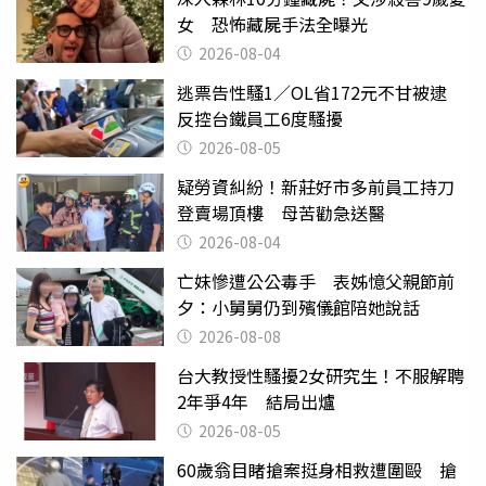
女 恐怖藏屍手法全曝光
2026-08-04
逃票告性騷1／OL省172元不甘被逮
反控台鐵員工6度騷擾
2026-08-05
疑勞資糾紛！新莊好市多前員工持刀
登賣場頂樓 母苦勸急送醫
2026-08-04
亡妹慘遭公公毒手 表姊憶父親節前
夕：小舅舅仍到殯儀館陪她說話
2026-08-08
台大教授性騷擾2女研究生！不服解聘
2年爭4年 結局出爐
2026-08-05
60歲翁目睹搶案挺身相救遭圍毆 搶