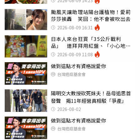
2026-08-09 14:23
颱風天讓助理站陽台護植物！愛莉
莎莎挨轟 笑回：他不會被吹出去
2026-08-09 16:31
日本人來台狂買「35公斤戰利
品」 連拜拜用紅盤、「小心地
滑」告示牌也帶回家
2026-08-09 11:08
做到這點才有資格說愛你
台灣癌症基金會
陽明交大教授砍死妹夫！岳母追思首
發聲 揭11年經營真相駁「爭產」
2026-08-02
做到這點才有資格說愛你
台灣癌症基金會