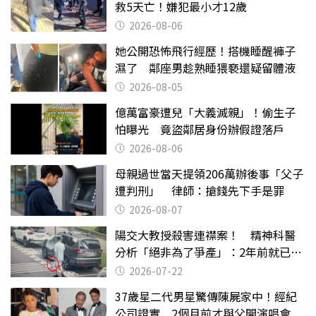
救5天亡！嫌犯最小才12歲
2026-08-06
她公開恐怖飛行經歷！搭機睡醒褲子
濕了 鄰座男趁熟睡猥褻還疑留體液
2026-08-05
億萬富豪遭兒「大義滅親」！偷生子
怕曝光 竟盜鄰居身份辦假證落戶
2026-08-06
母親過世當天提領206萬辦後事「父子
遭判刑」 律師：搶錢先下手是罪
2026-08-07
陽交大教授殺害連襟案！ 精神科醫
分析「絕非為了爭產」：2年前就已言
行詭異
2026-07-22
37歲星二代男星驚傳陳屍家中！經紀
公司證實 2個月前才與父開演唱會