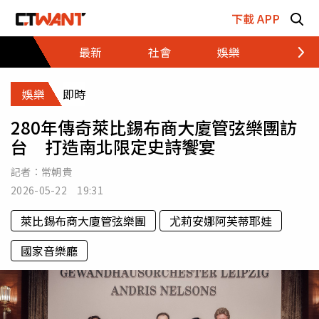
跳至主要內容區塊
下載 APP
最新
社會
娛樂
財經
娛樂
即時
280年傳奇萊比錫布商大廈管弦樂團訪
台 打造南北限定史詩饗宴
記者：
常朝貴
2026-05-22 19:31
萊比錫布商大廈管弦樂團
尤莉安娜阿芙蒂耶娃
國家音樂廳