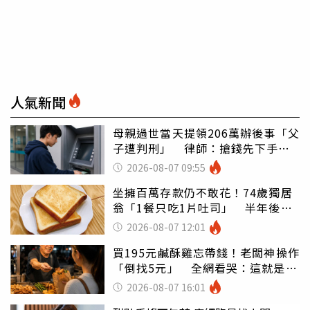
人氣新聞
母親過世當天提領206萬辦後事「父
子遭判刑」 律師：搶錢先下手是
罪
2026-08-07 09:55
坐擁百萬存款仍不敢花！74歲獨居
翁「1餐只吃1片吐司」 半年後暴
瘦嚇壞女兒
2026-08-07 12:01
買195元鹹酥雞忘帶錢！老闆神操作
「倒找5元」 全網看哭：這就是台
灣
2026-08-07 16:01