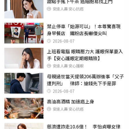
甜點手搖下午茶 癌細胞易找上門
安達人壽 安心抗癌
禁止停車「始源可以」！本尊驚喜現
身早餐店 鐵粉店長嚇傻尖叫
2026-08-07
上班看電腦 眼睛壓力大 護眼保單要入
手【安心護眼定期眼睛險】
安達人壽 安心護眼
母親過世當天提領206萬辦後事「父子
遭判刑」 律師：搶錢先下手是罪
2026-08-07
高油高酒精 加速癌上身
安達人壽 安心抗癌
慈濟遭詐走10.6億！ 李怡貞曝女律