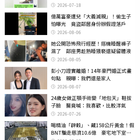
2026-07-18
億萬富豪遭兒「大義滅親」！偷生子
怕曝光 竟盜鄰居身份辦假證落戶
2026-08-06
她公開恐怖飛行經歷！搭機睡醒褲子
濕了 鄰座男趁熟睡猥褻還疑留體液
2026-08-05
彭小刀證實離婚！14年豪門婚正式畫
句點 親曝：我們還是家人
2026-08-07
24歲女做正顎手術變「地包天」鞋拔
子臉 醫竟喊：我喜歡，比較洋氣
2026-07-26
喝精油「辟穀」、藏158公斤黃金！假
BNT騙走慈濟10.6億 豪宅地下室竟