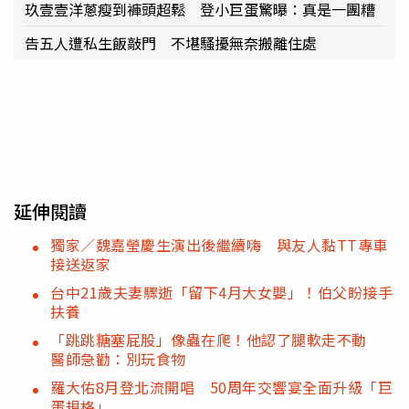
玖壹壹洋蔥瘦到褲頭超鬆 登小巨蛋驚曝：真是一團糟
告五人遭私生飯敲門 不堪騷擾無奈搬離住處
延伸閱讀
獨家／魏嘉瑩慶生演出後繼續嗨 與友人黏TT專車
接送返家
台中21歲夫妻驟逝「留下4月大女嬰」！伯父盼接手
扶養
「跳跳糖塞屁股」像蟲在爬！他認了腿軟走不動
醫師急勸：別玩食物
羅大佑8月登北流開唱 50周年交響宴全面升級「巨
蛋規格」