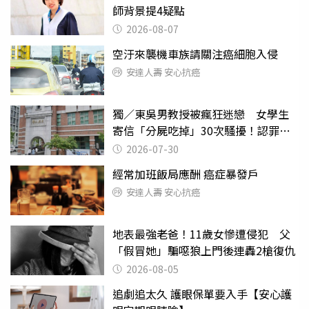
師背景提4疑點
2026-08-07
空汙來襲機車族請關注癌細胞入侵
安達人壽 安心抗癌
獨／東吳男教授被瘋狂迷戀 女學生
寄信「分屍吃掉」30次騷擾！認罪免
關
2026-07-30
經常加班飯局應酬 癌症暴發戶
安達人壽 安心抗癌
地表最強老爸！11歲女慘遭侵犯 父
「假冒她」騙噁狼上門後連轟2槍復仇
2026-08-05
追劇追太久 護眼保單要入手【安心護