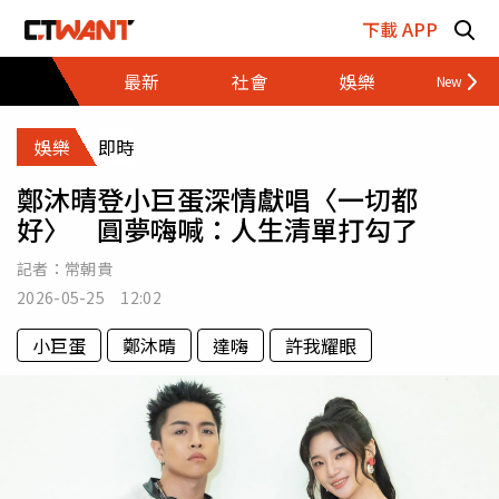
跳至主要內容區塊
下載 APP
最新
社會
娛樂
財經
娛樂
即時
鄭沐晴登小巨蛋深情獻唱〈一切都
好〉 圓夢嗨喊：人生清單打勾了
記者：
常朝貴
2026-05-25 12:02
小巨蛋
鄭沐晴
達嗨
許我耀眼