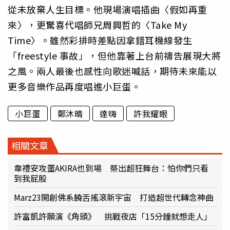
從未放棄人生目標。他現場演唱插曲〈假如再重
來〉，更驚喜代唱師兄周興哲的〈Take My
Time〉。雖然彩排時差點因拿錯耳機線發生
「freestyle 事故」，但他靠著上台前禱告展現大將
之風。兩人最後也感性向歌迷喊話，期待未來能以
更多音樂作品再度唱進小巨蛋。
小巨蛋
鄭沐晴
達嗨
許我耀眼
相關文章
韋禮安攻蛋AKIRA也到場 祭出超狂舞台：怕你們只看
到我屁股
Marz23開創佛系饒舌搖滾新宇宙 打造超世代轉念神曲
許富凱許願演《角頭》 挑戰夜店「15分鐘就想走人」