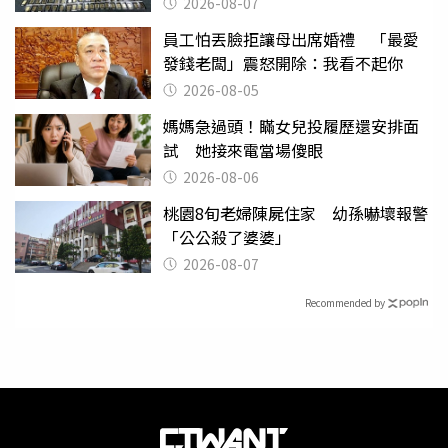
挖出乾鮑金庫
2026-08-07
員工怕丟臉拒讓母出席婚禮 「最愛
發錢老闆」震怒開除：我看不起你
2026-08-05
媽媽急過頭！瞞女兒投履歷還安排面
試 她接來電當場傻眼
2026-08-06
桃園8旬老婦陳屍住家 幼孫嚇壞報警
「公公殺了婆婆」
2026-08-07
Recommended by