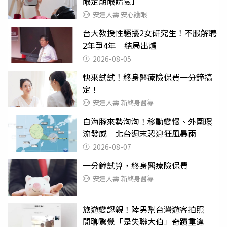
眼定期眼睛險】
安達人壽 安心護眼
台大教授性騷擾2女研究生！不服解聘
2年爭4年 結局出爐
2026-08-05
快來試試！終身醫療險保費一分鐘搞
定！
安達人壽 新終身醫靠
白海豚來勢洶洶！移動變慢、外圍環
流發威 北台週末恐迎狂風暴雨
2026-08-07
一分鐘試算，終身醫療險保費
安達人壽 新終身醫靠
旅遊變認親！陸男幫台灣遊客拍照
閒聊驚覺「是失聯大伯」奇蹟重逢