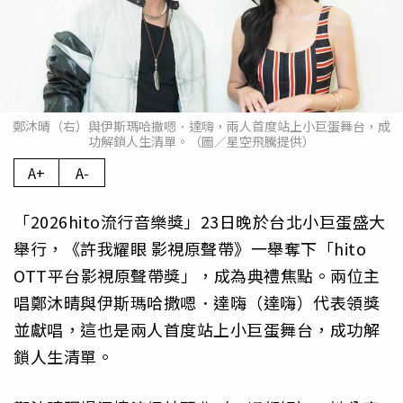
鄭沐晴（右）與伊斯瑪哈撒嗯．達嗨，兩人首度站上小巨蛋舞台，成
功解鎖人生清單。（圖／星空飛騰提供）
A+
A-
「2026hito流行音樂獎」23日晚於台北小巨蛋盛大
舉行，《許我耀眼 影視原聲帶》一舉奪下「hito
OTT平台影視原聲帶獎」，成為典禮焦點。兩位主
唱鄭沐晴與伊斯瑪哈撒嗯．達嗨（達嗨）代表領獎
並獻唱，這也是兩人首度站上小巨蛋舞台，成功解
鎖人生清單。