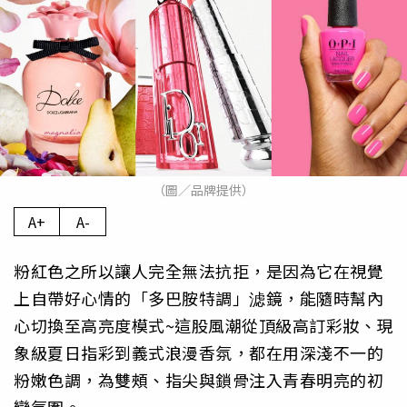
（圖／品牌提供）
A+
A-
粉紅色之所以讓人完全無法抗拒，是因為它在視覺
上自帶好心情的「多巴胺特調」滤鏡，能隨時幫內
心切換至高亮度模式~這股風潮從頂級高訂彩妝、現
象級夏日指彩到義式浪漫香氛，都在用深淺不一的
粉嫩色調，為雙頰、指尖與鎖骨注入青春明亮的初