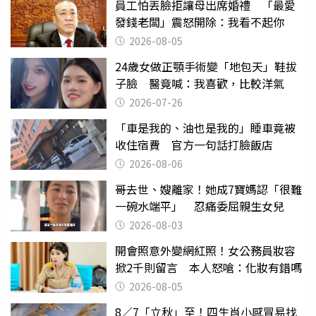
員工怕丟臉拒讓母出席婚禮 「最愛
發錢老闆」震怒開除：我看不起你
2026-08-05
24歲女做正顎手術變「地包天」鞋拔
子臉 醫竟喊：我喜歡，比較洋氣
2026-07-26
「車是我的、油也是我的」睡車竟被
收住宿費 官方一句話打臉飯店
2026-08-06
哥去世、嫂離家！她成7寶媽認「很難
一碗水端平」 忍痛委屈親生女兒
2026-08-03
開會照意外變網紅照！女公務員妝容
掀2千則留言 本人怒嗆：化妝有錯嗎
2026-08-05
8／7「立秋」至！四生肖小感冒易找