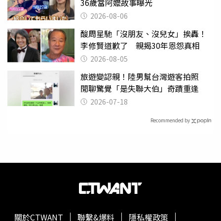
36歲當阿嬤故事曝光
2026-08-06
酸周星馳「沒朋友、沒兒女」挨轟！
李修賢道歉了 親揭30年恩怨真相
2026-08-05
旅遊變認親！陸男幫台灣遊客拍照
閒聊驚覺「是失聯大伯」奇蹟重逢
2026-07-18
Recommended by
關於CTWANT
聯繫&爆料
隱私權政策