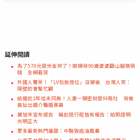
延伸閱讀
為了570元退休金拚了！媳婦背90歲婆婆翻山越嶺領
錢 全網看哭
外國人驚呆！「LV包放座位」沒被偷 台灣人笑：
隔壁的會幫忙顧
結婚近2年從未同房！人妻一親密就發抖嘔吐 背後
竟扯出婚介騙婚黑幕
蕭旭岑宣布提告 稱赴陸行程皆有報告：拍照證明
光明正大
更多最新熱門議題：中聯致癌油風暴