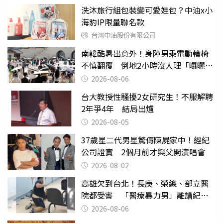
洗沐旅行組包裝變可愛娃包？中油x小
海豹IP限量聯名款
台灣中油股份有限公司
南韓酷暑出意外！身障男乘電動輪椅
不慎翻覆 倒地2小時沒人理「曝曬
亡」
2026-08-06
台大教授性騷擾2女研究生！不服解聘
2年爭4年 結局出爐
2026-08-05
37歲星二代男星驚傳陳屍家中！經紀
公司證實 2個月前才與父開演唱會
2026-08-02
高雄欠到台北！長庚、榮總、部立醫
院都受害 「醫療暴力男」離譜紀錄
曝光
2026-08-06