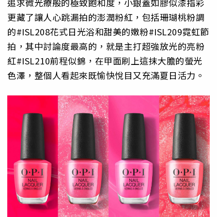
追求微光療般的極致飽和度，小銀蓋如膠似漆指彩
更藏了讓人心跳漏拍的澎潤粉紅，包括珊瑚桃粉調
的#ISL208花式日光浴和甜美的嫩粉#ISL209霓虹節
拍，其中討論度最高的，就是主打超強放光的亮粉
紅#ISL210前程似錦，在甲面刷上這抹大膽的螢光
色澤，整個人看起來既愉快悅目又充滿夏日活力。