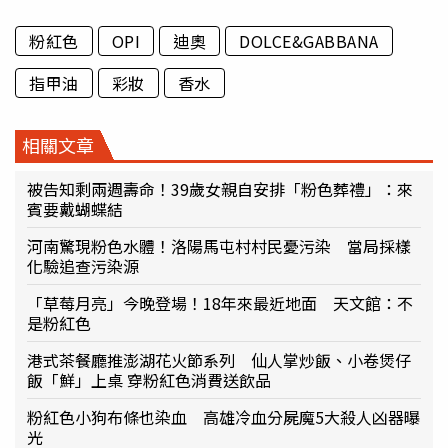
粉紅色
OPI
迪奧
DOLCE&GABBANA
指甲油
彩妝
香水
相關文章
被告知剩兩週壽命！39歲女親自安排「粉色葬禮」：來
賓要戴蝴蝶結
河南驚現粉色水體！洛陽馬屯村村民憂污染 當局採樣
化驗追查污染源
「草莓月亮」今晚登場！18年來最近地面 天文館：不
是粉紅色
港式茶餐廳推澎湖花火節系列 仙人掌炒飯、小卷煲仔
飯「鮮」上桌 穿粉紅色消費送飲品
粉紅色小狗布條也染血 高雄冷血分屍魔5大殺人凶器曝
光