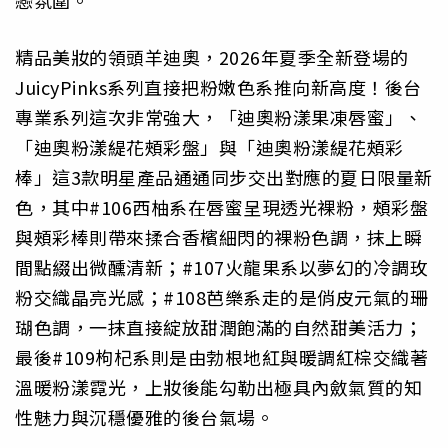
戀氛圍。
精品美妝的領頭羊迪奧，2026年夏季全新登場的
JuicyPinks系列直接把粉嫩色系推向新高度！後台
專業系列這次非常強大，「迪奧粉漾果凍唇蜜」、
「迪奧粉漾緹花頰彩盤」與「迪奧粉漾緹花頰彩
棒」這3款明星產品通通同步交出對應的夏日限量新
色，其中#106西柚系在唇蜜呈現透光裸粉，頰彩盤
與頰彩棒則帶來揉合香檳細閃的裸粉色調，抹上瞬
間點綴出微醺清新；#107火龍果系以夢幻的冷調玫
粉交織晶亮光感；#108芭樂系走的是俏皮元氣的珊
瑚色調，一抹直接綻放甜潤飽滿的自然甜美活力；
最後#109枸杞系則是由勃根地紅與暖調紅棕交織著
溫暖粉漾霓光，上妝後能勾勒出極具內斂氣質的知
性魅力與沉穩優雅的後台氣場。