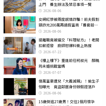
上門 養生辦法及禁忌事項一覽
2026-08-06
女網紅慘被兩度感情詐騙！前夫假割
頸詐光200萬再遇假富商「養套殺
2000萬」
2026-08-06
提離職竟被逼交「料理秘方」！老闆
扣薪拒發 廚師怒爆料衝上熱搜
2026-07-22
《樓上樓下》重逢前任柯叔元 顏曉
筠未婚挑戰當媽
2026-07-07
億萬富豪遭兒「大義滅親」！偷生子
怕曝光 竟盜鄰居身份辦假證落戶
2026-08-06
15歲倒追27歲男！交往1個月懷孕