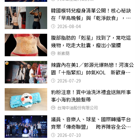
韓國模特兒瘦身清單公開！核心祕訣
在「早鳥晚餐」與「乾淨飲食」，親
授局部消贅肉運動
2026-08-04
腹部脂肪的「剋星」找到了，常吃這
幾物，吃走大肚囊，瘦出小蠻腰
新素簡
辣露內在美1／郭源元爆熱戀！河濱公
園「十指緊扣」帥氣KOL 新歡身份
曝光
2026-07-29
豹粉注意！買中油洗沐禮盒送無所事
事小海豹洗臉髮帶
台灣中油股份有限公司
議員、音樂人、球星、國際轉播平台
齊聚「傳奇聯盟」 跨界陣容全公
開 劍指亞洲新傳奇聯賽
2026-07-10