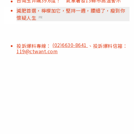
台南玉井飆39.6度！ 氣象署發13縣市高溫警示
減肥首選，檸檬加它，堅持一週，腰細了，瘦到你
懷疑人生
PR
(02)6630-8641
投訴爆料專線：
、投訴爆料信箱：
119@ctwant.com