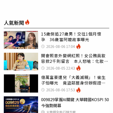
人氣新聞
15歲倒追27歲男！交往1個月懷
孕 36歲當阿嬤故事曝光
2026-08-06 17:04
開會照意外變網紅照！女公務員妝
容掀2千則留言 本人怒嗆：化妝有
錯嗎
2026-08-05 22:43
億萬富豪遭兒「大義滅親」！偷生
子怕曝光 竟盜鄰居身份辦假證落
戶
2026-08-06 17:53
009829掌握AI關鍵 大華韓國KOSPI 50
今強勢開募
大華銀全能行銷方案