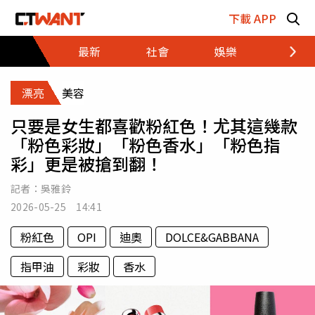
跳至主要內容區塊
下載 APP
最新
社會
娛樂
財經
漂亮
美容
只要是女生都喜歡粉紅色！尤其這幾款
「粉色彩妝」「粉色香水」「粉色指
彩」更是被搶到翻！
記者：
吳雅鈴
2026-05-25 14:41
粉紅色
OPI
迪奧
DOLCE&GABBANA
指甲油
彩妝
香水