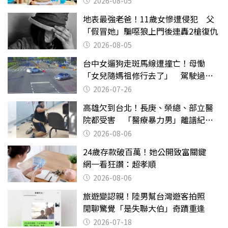
2026-08-05
地表最強老爸！11歲女慘遭侵犯 父
「假冒她」騙噁狼上門後連轟2槍復仇
2026-08-05
台中女遛狗走斑馬線遭撞亡！母慟
「女兒隨媽祖修行去了」 駕駛過失
致死判9月
2026-07-26
高雄欠到台北！長庚、榮總、部立醫
院都受害 「醫療暴力男」離譜紀錄
曝光
2026-08-06
24歲存款破百萬！她公開致富關鍵
網一看狂讚：超孝順
2026-08-06
旅遊變認親！陸男幫台灣遊客拍照
閒聊驚覺「是失聯大伯」奇蹟重逢
2026-07-18