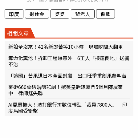
印度
退休金
婆婆
背老人
偏鄉
相關文章
新娘全沒來！42名新郎苦等10小時 現場瞬間大翻車
奪命化糞池！拆卸工程爆意外 6工人「接連倒地」送醫
不治
「這國」芒果遭日本全面封殺 出口旺季重創果農叫苦
豪砸660萬結婚釀悲劇！選美皇后嫁豪門5個月陳屍家
中 律師尪失聯
AI風暴擴大！渣打銀行拚數位轉型「裁員7800人」 印
度馬國受衝擊