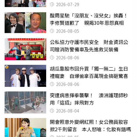
曝光
2026-07-29
酸周星馳「沒朋友、沒兒女」挨轟！
李修賢道歉了 親揭30年恩怨真相
2026-08-05
公私協力守護市民安全 財金資訊公
司贈消防警備車及先進救災裝備
2026-08-06
胡瓜靠股市回升買「獨一無二」生日
禮寵妻 自爆偷拿百萬現金搞砸驚喜
2026-08-06
突遭病患揮拳襲擊！ 澳洲護理師秒
用「這招」摔飛對方
2026-08-04
開會照意外變網紅照！女公務員妝容
掀2千則留言 本人怒嗆：化妝有錯嗎