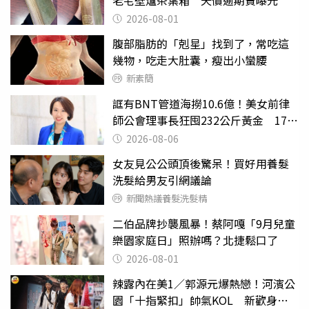
2026-08-01
腹部脂肪的「剋星」找到了，常吃這
幾物，吃走大肚囊，瘦出小蠻腰
新素簡
誆有BNT管道海撈10.6億！美女前律
師公會理事長狂囤232公斤黃金 17人
遭起訴
2026-08-06
女友見公公頭頂後驚呆！買好用養髮
洗髮給男友引網議論
新聞熱議養髮洗髮精
二伯品牌抄襲風暴！蔡阿嘎「9月兒童
樂園家庭日」照辦嗎？北捷鬆口了
2026-08-01
辣露內在美1／郭源元爆熱戀！河濱公
園「十指緊扣」帥氣KOL 新歡身份