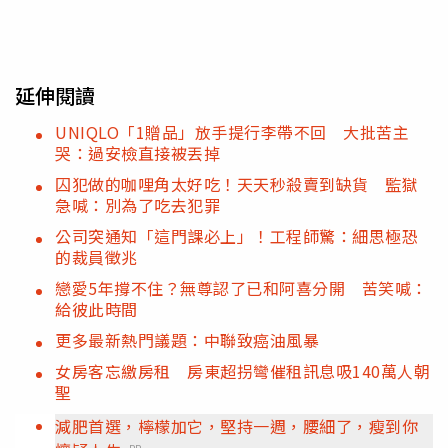
延伸閱讀
UNIQLO「1贈品」放手提行李帶不回 大批苦主
哭：過安檢直接被丟掉
囚犯做的咖哩角太好吃！天天秒殺賣到缺貨 監獄
急喊：別為了吃去犯罪
公司突通知「這門課必上」！工程師驚：細思極恐
的裁員徵兆
戀愛5年撐不住？無尊認了已和阿喜分開 苦笑喊：
給彼此時間
更多最新熱門議題：中聯致癌油風暴
女房客忘繳房租 房東超拐彎催租訊息吸140萬人朝
聖
減肥首選，檸檬加它，堅持一週，腰細了，瘦到你