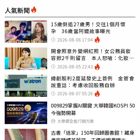
人氣新聞
15歲倒追27歲男！交往1個月懷
孕 36歲當阿嬤故事曝光
2026-08-06 17:04
開會照意外變網紅照！女公務員妝
容掀2千則留言 本人怒嗆：化妝有
錯嗎
2026-08-05 22:43
緯創股利2度延發史上首例 金管會
說重話：考慮收回股務自辦
2026-08-07 05:26
009829掌握AI關鍵 大華韓國KOSPI 50
今強勢開募
大華銀全能行銷方案
古書「逃家」150年回歸圖書館！藏身
老宅壁爐茶葉箱 天價逾期費曝光