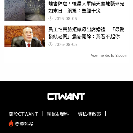
蝗害肆虐！蝗蟲大軍鋪天蓋地襲來宛
如末日 網驚：聖經十災
2026-08-06
員工怕丟臉拒讓母出席婚禮 「最愛
發錢老闆」震怒開除：我看不起你
2026-08-05
Recommended by
關於CTWANT
聯繫&爆料
隱私權政策
發燒熱搜