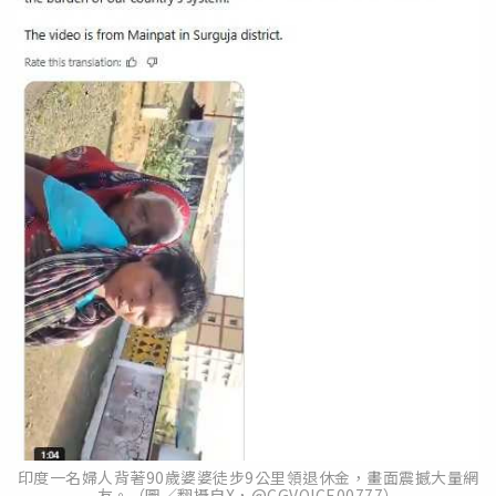
印度一名婦人背著90歲婆婆徒步9公里領退休金，畫面震撼大量網
友。（圖／翻攝自X，@CGVOICE00777）