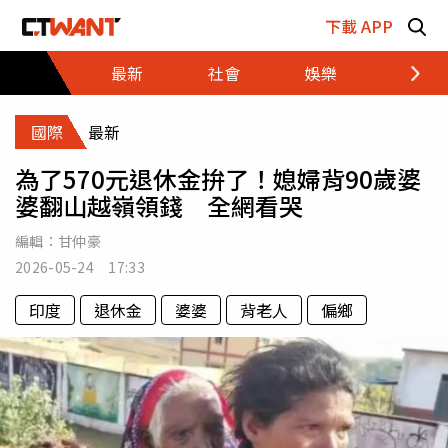
跳至主要內容區塊
下載 APP
最新
社會
娛樂
財經
國際
最新
為了570元退休金拚了！媳婦背90歲婆
婆翻山越嶺領錢 全網看哭
編輯：
甘仲豪
2026-05-24 17:33
印度
退休金
婆婆
背老人
偏鄉