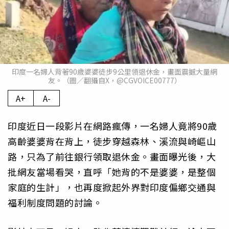
印度一名婦人背著90歲婆婆徒步9公里領退休金，畫面震撼大量網
友。（圖／翻攝自X，@CGVOICE00777）
A+
A-
印度近日一段影片在網路瘋傳，一名婦人竟將90歲
高齡婆婆背在背上，徒步穿越森林、溪流與崎嶇山
路，只為了前往銀行領取退休金。畫面曝光後，大
批網友當場看哭，直呼「她背的不是婆婆，是整個
家庭的生計」，也再度掀起外界對印度偏鄉交通與
福利制度問題的討論。