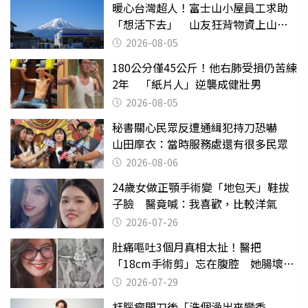
暖心台灣超人！富士山小屋員工求助
「想活下去」 山友狂背物資上山：
台灣真的是寶島
2026-08-05
180公分僅45公斤！他右肺受損仍苦練
2年 「紙片人」逆襲成健壯男
2026-08-05
秘書關心民眾反遭通緝犯持刀恐嚇
山田摩衣：當時服務處還有很多民眾
2026-08-06
24歲女做正顎手術變「地包天」鞋拔
子臉 醫竟喊：我喜歡，比較洋氣
2026-07-26
肚痛嘔吐3個月真相太扯！醫把
「18cm手術剪」忘在腹腔 她腸壞死
險喪命
2026-07-29
尪腦瘤開刀後「洗個澡出來變禿