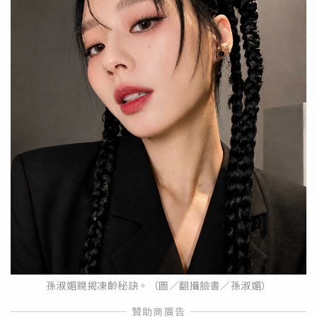
孫淑媚親揭凍齡秘訣。（圖／翻攝臉書／孫淑媚）