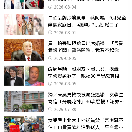
2026-08-04
二伯品牌抄襲風暴！蔡阿嘎「9月兒童
樂園家庭日」照辦嗎？北捷鬆口了
2026-08-01
員工怕丟臉拒讓母出席婚禮 「最愛
發錢老闆」震怒開除：我看不起你
2026-08-05
酸周星馳「沒朋友、沒兒女」挨轟！
李修賢道歉了 親揭30年恩怨真相
2026-08-05
獨／東吳男教授被瘋狂迷戀 女學生
寄信「分屍吃掉」30次騷擾！認罪免
關
2026-07-30
女兒考上北大！外送員父「喜悅藏不
住」自費買飲料沿路送人 平台霸氣