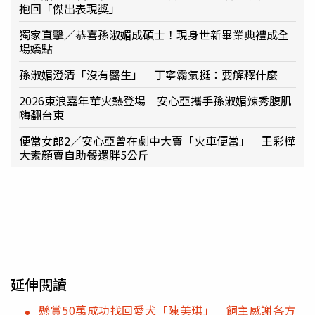
抱回「傑出表現獎」
獨家直擊／恭喜孫淑媚成碩士！現身世新畢業典禮成全
場嬌點
孫淑媚澄清「沒有醫生」 丁寧霸氣挺：要解釋什麼
2026東浪嘉年華火熱登場 安心亞攜手孫淑媚辣秀腹肌
嗨翻台東
便當女郎2／安心亞曾在劇中大賣「火車便當」 王彩樺
大素顏賣自助餐還胖5公斤
延伸閱讀
懸賞50萬成功找回愛犬「陳美琪」 飼主感謝各方