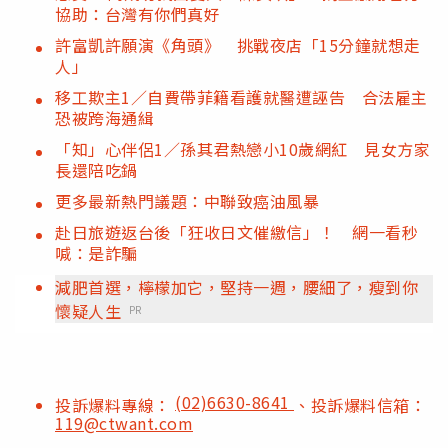
協助：台灣有你們真好
許富凱許願演《角頭》 挑戰夜店「15分鐘就想走
人」
移工欺主1／自費帶菲籍看護就醫遭誣告 合法雇主
恐被跨海通緝
「知」心伴侶1／孫其君熱戀小10歲網紅 見女方家
長還陪吃鍋
更多最新熱門議題：中聯致癌油風暴
赴日旅遊返台後「狂收日文催繳信」！ 網一看秒
喊：是詐騙
減肥首選，檸檬加它，堅持一週，腰細了，瘦到你
懷疑人生
PR
(02)6630-8641
投訴爆料專線：
、投訴爆料信箱：
119@ctwant.com