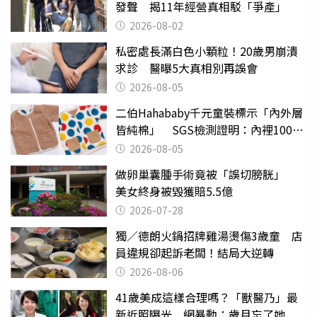
發聲 揭11年經營真相駁「爭產」
2026-08-02
私密處長滿白色小顆粒！20歲男崩潰
求診 醫曝5大真相別再誤會
2026-08-05
二伯Hahababy千元童裝標示「內外層
皆純棉」 SGS檢測證明：內裡100%
聚酯纖維
2026-08-05
做卵巢囊腫手術竟被「誤切膀胱」
美女終身被毀獲賠5.5億
2026-07-28
獨／德朗火鍋招牌雞湯燙傷3歲童 店
員違規卻起訴老闆！結局大逆轉
2026-08-06
41歲美成這樣合理嗎？「獸醫乃」最
新近照曝光 網暴動：歲月忘了她