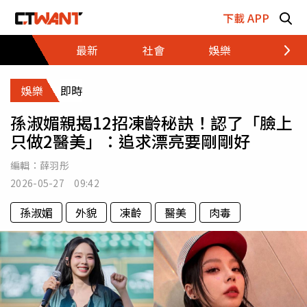
跳至主要內容區塊
下載 APP
最新
社會
娛樂
財經
娛樂
即時
孫淑媚親揭12招凍齡秘訣！認了「臉上
只做2醫美」：追求漂亮要剛剛好
編輯：
薛羽彤
2026-05-27 09:42
孫淑媚
外貌
凍齡
醫美
肉毒