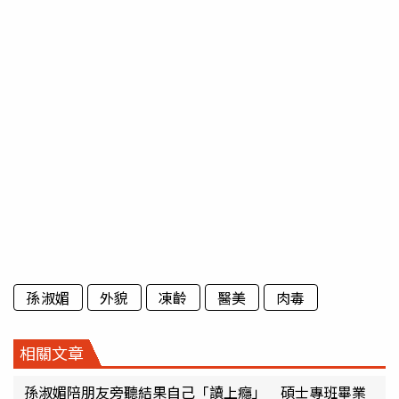
孫淑媚
外貌
凍齡
醫美
肉毒
相關文章
孫淑媚陪朋友旁聽結果自己「讀上癮」 碩士專班畢業