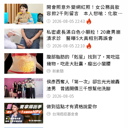
開會照意外變網紅照！女公務員妝
容掀2千則留言 本人怒嗆：化妝有
錯嗎
2026-08-05 22:43
私密處長滿白色小顆粒！20歲男崩
潰求診 醫曝5大真相別再誤會
2026-08-05 22:10
腹部脂肪的「剋星」找到了，常吃這
幾物，吃走大肚囊，瘦出小蠻腰
新素簡
侯彥西奪人「第一次」卻忘光光被轟
渣男 曾遇開價三千想幫他洗腳
2026-08-05
做到這點才有資格說愛你
台灣癌症基金會