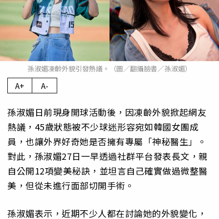
孫淑媚凍齡外貌引發熱議。（圖／翻攝臉書／孫淑媚）
A+
A-
孫淑媚日前現身開球活動後，因凍齡外貌掀起網友
熱議，45歲狀態被不少球迷形容宛如韓國女團成
員，也讓外界好奇她是否擁有專屬「神秘醫生」。
對此，孫淑媚27日一早透過社群平台發表長文，親
自公開12項變美秘訣，並坦言自己確實做過微整醫
美，但從未進行面部切開手術。
孫淑媚表示，近期不少人都在討論她的外貌變化，