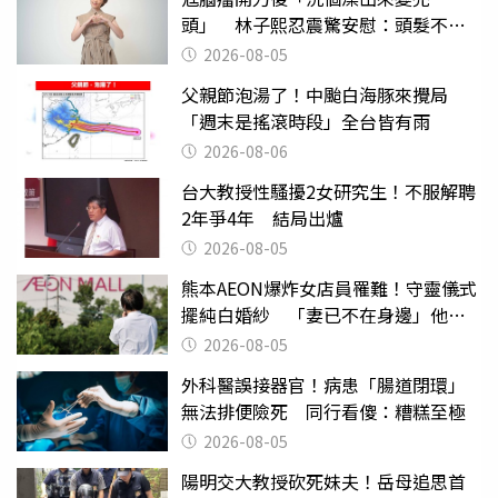
頭」 林子熙忍震驚安慰：頭髮不重
要
2026-08-05
父親節泡湯了！中颱白海豚來攪局
「週末是搖滾時段」全台皆有雨
2026-08-06
台大教授性騷擾2女研究生！不服解聘
2年爭4年 結局出爐
2026-08-05
熊本AEON爆炸女店員罹難！守靈儀式
擺純白婚紗 「妻已不在身邊」他淚
喊：無法想像
2026-08-05
外科醫誤接器官！病患「腸道閉環」
無法排便險死 同行看傻：糟糕至極
2026-08-05
陽明交大教授砍死妹夫！岳母追思首