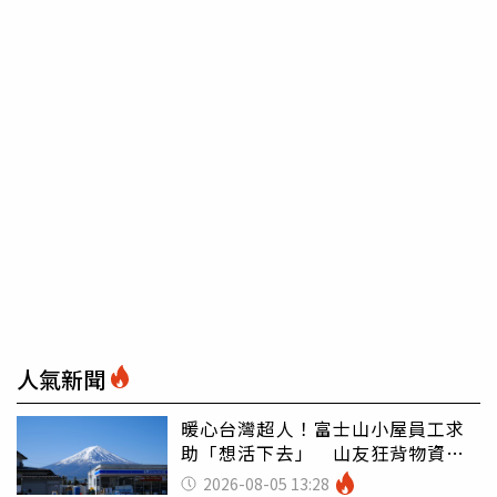
人氣新聞
暖心台灣超人！富士山小屋員工求
助「想活下去」 山友狂背物資上
山：台灣真的是寶島
2026-08-05 13:28