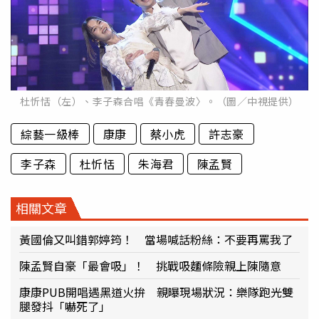
杜忻恬（左）、李子森合唱《青春曼波〉。（圖／中視提供）
綜藝一級棒
康康
蔡小虎
許志豪
李子森
杜忻恬
朱海君
陳孟賢
相關文章
黃國倫又叫錯郭婷筠！ 當場喊話粉絲：不要再罵我了
陳孟賢自豪「最會吸」！ 挑戰吸麵條險親上陳隨意
康康PUB開唱遇黑道火拚 親曝現場狀況：樂隊跑光雙
腿發抖「嚇死了」