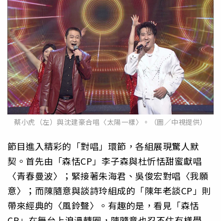
蔡小虎（左）與沈建豪合唱〈太陽一樣〉。（圖／中視提供）
節目進入精彩的「對唱」環節，各組展現驚人默
契。首先由「森恬CP」李子森與杜忻恬甜蜜獻唱
〈青春曼波〉；緊接著朱海君、吳俊宏對唱〈我願
意〉；而陳隨意與談詩玲組成的「陳年老談CP」則
帶來經典的〈風鈴聲〉。有趣的是，看見「森恬
CP」在舞台上浪漫轉圈，陳隨意也忍不住有樣學