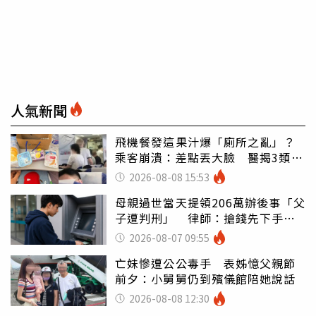
人氣新聞
飛機餐發這果汁爆「廁所之亂」？
乘客崩潰：差點丟大臉 醫揭3類人
別亂喝
2026-08-08 15:53
母親過世當天提領206萬辦後事「父
子遭判刑」 律師：搶錢先下手是
罪
2026-08-07 09:55
亡妹慘遭公公毒手 表姊憶父親節
前夕：小舅舅仍到殯儀館陪她說話
2026-08-08 12:30