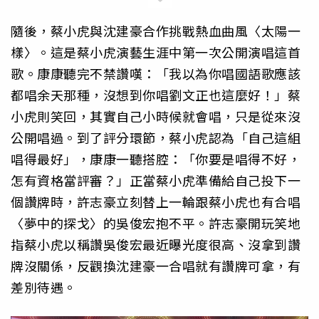
隨後，蔡小虎與沈建豪合作挑戰熱血曲風〈太陽一
樣〉。這是蔡小虎演藝生涯中第一次公開演唱這首
歌。康康聽完不禁讚嘆：「我以為你唱國語歌應該
都唱余天那種，沒想到你唱劉文正也這麼好！」蔡
小虎則笑回，其實自己小時候就會唱，只是從來沒
公開唱過。到了評分環節，蔡小虎認為「自己這組
唱得最好」，康康一聽搭腔：「你要是唱得不好，
怎有資格當評審？」正當蔡小虎準備給自己投下一
個讚牌時，許志豪立刻替上一輪跟蔡小虎也有合唱
〈夢中的探戈〉的吳俊宏抱不平。許志豪開玩笑地
指蔡小虎以稱讚吳俊宏最近曝光度很高、沒拿到讚
牌沒關係，反觀換沈建豪一合唱就有讚牌可拿，有
差別待遇。