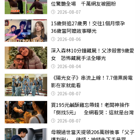
位驚艷全場 千萬網友被圈粉
2026-08-07
15歲倒追27歲男！交往1個月懷孕
36歲當阿嬤故事曝光
2026-08-06
深入森林10分鐘藏屍！父涉殺害9歲愛
女 恐怖藏屍手法全曝光
2026-08-04
《陽光女子》串流上線！7.7億票房電
影在家就能看
2026-08-07
買195元鹹酥雞忘帶錢！老闆神操作
「倒找5元」 全網看哭：這就是台灣
2026-08-07
母親過世當天提領206萬辦後事「父子
遭判刑」 律師：搶錢先下手是罪