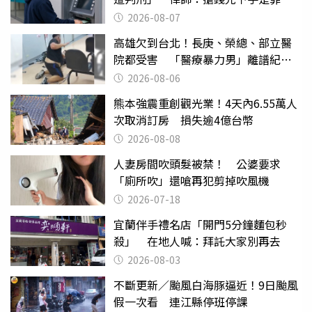
2026-08-07
高雄欠到台北！長庚、榮總、部立醫
院都受害 「醫療暴力男」離譜紀錄
曝光
2026-08-06
熊本強震重創觀光業！4天內6.55萬人
次取消訂房 損失逾4億台幣
2026-08-08
人妻房間吹頭髮被禁！ 公婆要求
「廁所吹」還嗆再犯剪掉吹風機
2026-07-18
宜蘭伴手禮名店「開門5分鐘麵包秒
殺」 在地人喊：拜託大家別再去
2026-08-03
不斷更新／颱風白海豚逼近！9日颱風
假一次看 連江縣停班停課