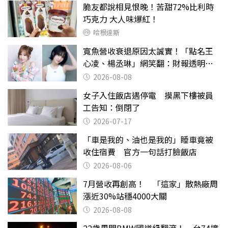
脆友都說相見恨晚！苦甜72%比利時
巧克力 大人味爆紅！
哈根達斯
寬魚營收衰退原因太誠實！「點名王
心凌、楊丞琳」網笑翻：財報透明度
滿分
2026-08-08
女子入住飯店遇停電 摸黑下樓被員
工告知：倒閉了
2026-07-17
「車是我的、油也是我的」睡車竟被
收住宿費 官方一句話打臉飯店
2026-08-06
7月營收再創高！ 「這家」散熱廠周
漲近30%站穩4000大關
2026-08-08
22歲男開BMW國道級翻滾！ 台74撞