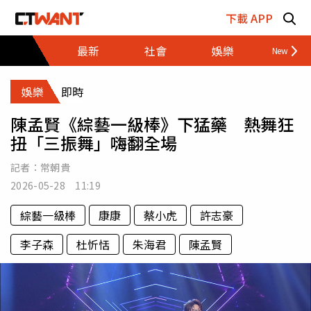
跳至主要內容區塊
下載 APP
最新
社會
娛樂
財經
娛樂
即時
陳孟賢《綜藝一級棒》下猛藥 熱舞狂
扭「三振舞」嗨翻全場
記者：
常朝貴
2026-05-28 11:19
綜藝一級棒
康康
蔡小虎
許志豪
李子森
杜忻恬
朱海君
陳孟賢