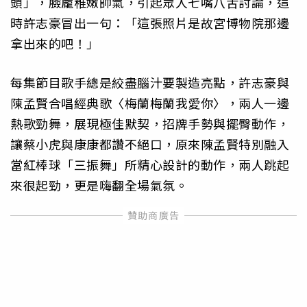
頭」，臉龐稚嫩帥氣，引起眾人七嘴八舌討論，這
時許志豪冒出一句：「這張照片是故宮博物院那邊
拿出來的吧！」
每集節目歌手總是絞盡腦汁要製造亮點，許志豪與
陳孟賢合唱經典歌〈梅蘭梅蘭我愛你〉，兩人一邊
熱歌勁舞，展現極佳默契，招牌手勢與擺臀動作，
讓蔡小虎與康康都讚不絕口，原來陳孟賢特別融入
當紅棒球「三振舞」所精心設計的動作，兩人跳起
來很起勁，更是嗨翻全場氣氛。