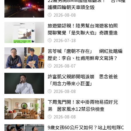
護欄四輪朝天車頭全毀
2026-08-08
旅遊變認親！陸男幫台灣遊客拍照
閒聊驚覺「是失聯大伯」奇蹟重逢
2026-07-18
苦苓喊「唐朝不存在」 網紅批瞎編
歷史：李白、杜甫用鮮卑文寫詩？
2026-08-07
許富凱父親節開唱淚崩 思念爸爸
「用念力帶來小巨蛋」
2026-08-08
下周鬼門開！家中掛兩物易招好兄
弟 居家風水12禁忌快檢查
2026-08-08
9歲女孩60公斤又如何？站上啦啦隊C