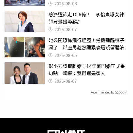
2026-08-08
慈濟遭詐走10.6億！ 李怡貞曝女律
師背景提4疑點
2026-08-07
她公開恐怖飛行經歷！搭機睡醒褲子
濕了 鄰座男趁熟睡猥褻還疑留體液
2026-08-05
彭小刀證實離婚！14年豪門婚正式畫
句點 親曝：我們還是家人
2026-08-07
Recommended by