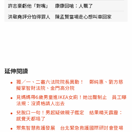
許志豪虧他「對嘴」 康康回嗆：人飄了
洪敬堯評分怕得罪人 陳孟賢當場走心想叫車回家
延伸閱讀
獨／一、二審六法院院長異動！ 鄭純惠、劉方慈
擬掌智財法院、金門高分院
見媽媽帶6歲男童進IKEA女廁！她出聲制止 員工曝
法規：沒資格請人出去
兒脫口一句！男起疑做親子鑑定 結果晴天霹靂：
感覺天都塌了
聚焦智慧救護發展 台北緊急救護國際研討會登場