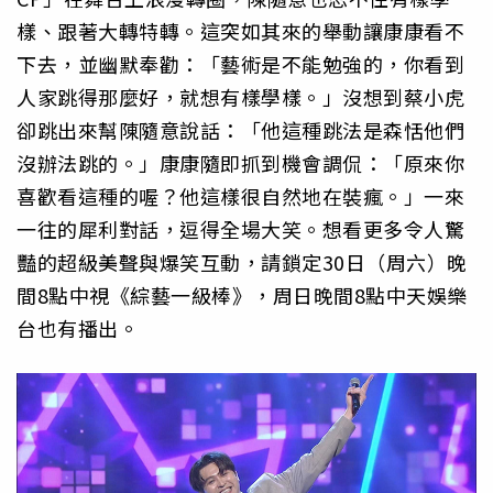
樣、跟著大轉特轉。這突如其來的舉動讓康康看不
下去，並幽默奉勸：「藝術是不能勉強的，你看到
人家跳得那麼好，就想有樣學樣。」沒想到蔡小虎
卻跳出來幫陳隨意說話：「他這種跳法是森恬他們
沒辦法跳的。」康康隨即抓到機會調侃：「原來你
喜歡看這種的喔？他這樣很自然地在裝瘋。」一來
一往的犀利對話，逗得全場大笑。想看更多令人驚
豔的超級美聲與爆笑互動，請鎖定30日（周六）晚
間8點中視《綜藝一級棒》，周日晚間8點中天娛樂
台也有播出。