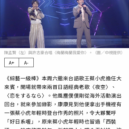
陳孟賢（左）與許志豪合唱〈梅蘭梅蘭我愛你〉。（圖／中視提供）
A+
A-
《綜藝一級棒》本周六邀來台語歌王蔡小虎擔任大
來賓，開場就帶來兩首日語經典老歌〈夜空〉、
〈恋をするなら〉。他風塵僕僕剛從海外活動演出
回台，就來參加錄影，康康見到他便拿出手機裡有
一張蔡小虎年輕時登台作秀的照片，令大夥驚呼
「好日系喔」，原來蔡小虎年輕時也留過「西裝