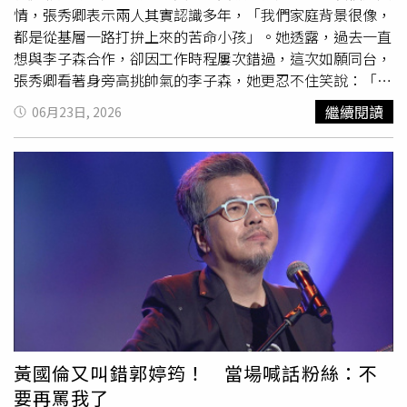
情，張秀卿表示兩人其實認識多年，「我們家庭背景很像，
都是從基層一路打拚上來的苦命小孩」。她透露，過去一直
想與李子森合作，卻因工作時程屢次錯過，這次如願同台，
張秀卿看著身旁高挑帥氣的李子森，她更忍不住笑說：「大
家也知道我的個性，我們兩個人在台上一定會爆出非常燦爛
繼續閱讀
06月23日, 2026
的煙火。」活動現場被問到杜忻恬是否會現身支持時，李子
森先表示：「上次我們都有去。」沒想到張秀卿立刻接話笑
嗆：「我就嗆她，你憑什麼跟我的子森在一起。」讓全場笑
聲不斷。李子森也配合回應：「我覺得嗆得很好。」張秀卿
則嫌他不夠有綜藝效果，當場示範：「你要對她說『現在滾
出我的世界』。」最爆笑的是，當媒體追問若真要在張秀卿
與杜忻恬之間二選一會選誰時，張秀卿直接搶答：「年少不
知姊姊好，錯把忻恬當作寶。」一句神回覆讓現場瞬間笑
翻。張秀卿《辣妹駕到2演唱會》將於7月11日在大臺南會
展中心登場。（圖／蘇聖倫攝）談到即將到來的演唱會，李
子森坦言既興奮又緊張，「坦白說，站在歌后旁邊是有點小
緊張，但更多的是興奮」，他透露，過去曾以觀眾身分欣賞
黃國倫又叫錯郭婷筠！ 當場喊話粉絲：不
張秀卿的個唱，被全場大合唱的震撼場面深深感動，如今能
要再罵我了