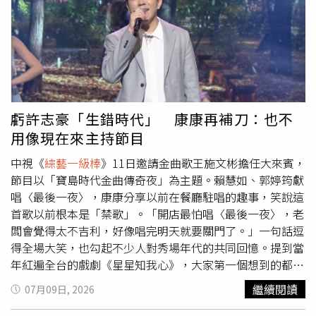
（左2）、林佳儀（右2）辣媽秀好身材。（圖／中視）再度
上《
綜藝一級棒
》當大來賓的何妤玟，聽完歌手輪番演出後
忍不住大讚製作單位相當用心特別花錢請二胡老師，接著何
妤玟彷彿走進國樂世界，康康也順勢介紹樂隊團隊，從二
胡、中國笛到古箏，每一位老師都有深厚實力，沒想到介紹
到鼓手時，康康突然話鋒一轉，指著隔板後方一本正經地
說：「那邊是台南擔仔麵。」突如其來的無厘頭笑點，讓何
虧許志豪「生錯時代」 康康再補刀：也不
妤玟先是一愣，隨即反應過來，再度被康康點開笑穴。令何
用像現在來主持節目
妤玟難忘的還有李子森，錄影時她提到自己這次才發現李子
森不只歌唱實力出色，外型帥氣，竟然還會演奏多種樂器，
中視《
綜藝一級棒
》11日邀請金曲歌王施文彬擔任大來賓，
驚喜之餘更向製作單位敲碗，希望未來能安排李子森有更多
節目以「寶島時代金曲傳奇夜」為主題。賴慧如、郭婷筠獻
樂器演奏的表演。當何妤玟聽完許志豪、李子森合唱〈北
唱〈最後一夜〉，康康分享以前在餐廳駐唱的趣事，笑說這
風〉後，被李子森高亢有力的高音圈粉，直呼歌聲宛如北風
首歌以前根本是「禁歌」。「開店最怕唱〈最後一夜〉，老
般強烈，一旁同樣參與演唱的許志豪卻瞬間被「冷落」。眼
闆會覺得太不吉利，好像唱完明天就要關門了。」一句話逗
看許志豪表情越來越無奈，何妤玟才趕緊補上一句，讚美他
得全場大笑，也勾起不少人對秀場年代的共同回憶。提到當
的歌聲頗有周華健、費玉清般的溫暖韻味，這一切看在康康
年紅遍全台的戲劇《星星知我心》，大家第一個想到的都是
眼裡立刻做出註解：「李子森一開口，許志豪馬上就變陳為
劇中賺人熱淚的五個孩子，沒想到康康卻突然把話題扯到
繼續閱讀
07月09日, 2026
民。」一句話瞬間笑翻全場，也讓許志豪哭笑不得。《
綜藝
《科學小飛俠》，還一本正經地唸出「鐵雄、大雄、珍珍、
一級棒
》每週六晚間8點於中視頻道、每週日晚間8點於中天
阿丁」，超展開的聯想讓大家笑到不行。而許志豪、李子森