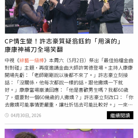
沒有公信力，你要正經一點。」全場一陣爆笑。被評審「轉
彎式評語」，吳俊宏（右）當場走心。（圖／中視提供）
這集節目有一環是「尼羅河女兒－楊林」單元，瞬間掀起滿
滿回憶殺，杜忻恬演唱〈夢裡也纏綿〉、陳怡婷帶來〈把心
留住〉、翁鈺均詮釋〈玻璃心〉、蕭玉芬獻唱〈零下幾度
C〉，首首經典輪番登場。女歌手更同步比出楊林當年的招
CP情生變！許志豪質疑翁鈺鈞「用演的」
牌手勢，復刻感十足。當聊到〈把心留住〉這首歌時，康康
康康神補刀全場笑翻
也分享一段當年往事，笑說這首歌正好陪伴他度過留級的兩
年時光，許志豪順勢虧他：「你是捨不得畢業的學生吧。」
中視《
綜藝一級棒
》本周六（5月2日）祭出「最佳拍檔金曲
當「CP對唱」登場時，康康主動牽起許志豪與翁鈺鈞的
對對碰」主題，再度邀請金曲大師許常德登場。主持人康康
手，讓曖昧氣氛瞬間升溫。許志豪羞喊：「不要啦！光天化
開場先虧：「老師剛剛說以後都不來了。」許志豪立刻接
日下！」沒想到因為「光天」的台語音似「光頭」，讓康康
話：「沒關係，他每次都說一樣的話，跟他撒嬌一下就
會錯意：「誰光頭？我有用髮片你還說我光頭！」許志豪順
好。」康康當場崩潰回應：「他是喜歡男生嗎？我都60歲
勢追問：「那你是用幾片？」康康乾脆不藏了，直接自爆：
了，還要對一個60幾歲的人撒嬌？」許志豪立刻改口：「你
「這是一整頂假髮！」
去撒嬌可能事情更嚴重，讓杜忻恬去可能比較好。」一來一
往笑聲不斷。許常德私下其實相當關心康康健康，曾一起喝
繼續閱讀
04月30日, 2026
咖啡時直接下令「不要加糖、不要加奶精、不要再喝酒」，
還虧他「肚子都跑出來、脖子也變粗」，嘴硬卻滿是關心。
現場他也感性分享，自己已經到了一個年紀了，希望未來錄