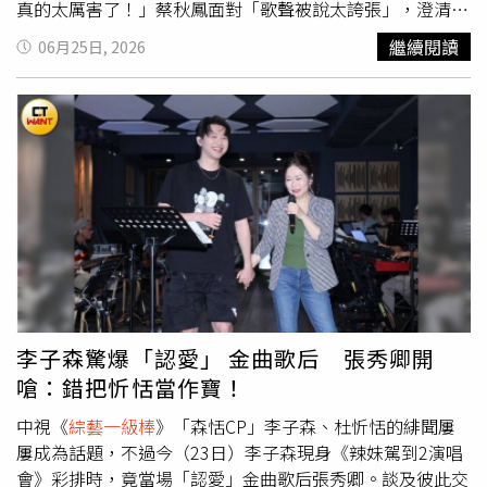
真的太厲害了！」蔡秋鳳面對「歌聲被說太誇張」，澄清自
己的唱腔是來自發聲時的「共鳴」運用，也是多年累積出的
繼續閱讀
06月25日, 2026
招牌演唱特色。講評時，蔡秋鳳特別點名稱讚吳申梅的演
出，「她是香港人，台語還唱得這麼好！」此話一出，全場
瞬間笑成一團，大家連忙澄清，吳申梅不是香港人，而是嫁
給香港人，本身是台灣人。一旁康康也打趣接話：「有的人
天生就有喜感，她（指蔡秋鳳）很認真結果很好笑」。節目
最後情緒再掀一波高潮，許志豪、吳俊宏詮釋〈媽媽的皺
紋〉，陳隨意、李子森演唱〈不曾說愛你〉，以及陳怡婷、
朱海君深情唱出〈多情多怨嘆〉，接連親情系歌曲鋪陳下，
讓蔡秋鳳情緒潰堤、眼眶泛紅，她坦言自己本來就很容易被
親情相關的歌曲觸動，「尤其是聽到跟媽媽有關的歌，真的
會特別有感，這樣連續安排真的很容易掉眼淚。」《
綜藝一
級棒
》每週六晚間8點中視頻道、每週日晚間8點中天娛樂台
李子森驚爆「認愛」 金曲歌后 張秀卿開
播出。
嗆：錯把忻恬當作寶！
中視《
綜藝一級棒
》「森恬CP」李子森、杜忻恬的緋聞屢
屢成為話題，不過今（23日）李子森現身《辣妹駕到2演唱
會》彩排時，竟當場「認愛」金曲歌后張秀卿。談及彼此交