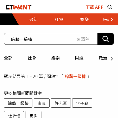
跳至主要內容區塊
下載 APP
最新
社會
娛樂
財經
⊗ 清除
全部
社會
娛樂
財經
政治
顯示結果第 1 ~ 20 筆 / 關鍵字「
綜藝一級棒
」
更多相關新聞關鍵字：
綜藝一級棒
康康
許志豪
李子森
杜忻恬
更多