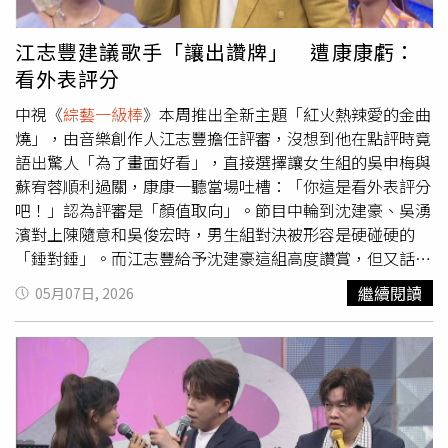
牌』對折，三組都給。」最後「讚牌」頒給「森恬CP」與
「豪鈞CP」，讓落榜的陳孟賢瞬間「走心」，當場向洪敬
江志豐建議歌手「讓出讚牌」 遭康康虧：
堯抗議：「我等一下已經沒歌了，你沒機會，我也沒機會
看外表評分
了！」甚至還氣到拉著吳美琳的手，作勢要直接叫車回家，
率性反應讓全場笑成一團。
中視《
綜藝一級棒
》本周推出全新主題「紅火熱辣愛的金曲
燒」，由音樂創作人江志豐擔任評審，沒想到他在點評時竟
語出驚人「為了畫面好看」，直接選擇讓女生組的吳申梅與
蘇宥蓉順利過關，康康一聽當場吐槽：「你這是看外表評分
吧！」認為評審是「顏值取向」。節目中輪到沈建豪、吳湧
濱對上陳隨意和吳俊宏時，男生組對決被形容是硬碰硬的
「錘對錘」。而江志豐給予沈建豪這組高度讚賞，但又話鋒
一轉，當眾人面前問兩人：「你們願不願意把『讚牌』讓給
繼續閱讀
05月07日, 2026
吳俊宏、陳隨意？」此話一出，全場譁然，令眾人不解。康
康見狀立刻出面主持公道：「人家好不容易拿到『讚牌』，
還要讓出去？」江志豐則解釋：「因為我怕吳俊宏如果這次
沒拿到，以後可能沒機會了，這是他來節目以來唱得最好的
一次。」講完江志豐則又再次強調兩組男歌手都非常優秀，
但這番「轉彎式評語」讓吳俊宏走心：「老師，我覺得你很