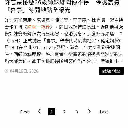
許志豪秘戀36歲師妹緋聞傳不停 今拋震撼
語其實是兩套完全不同的系統，尤其在咬字跟共鳴上差異很
「喜事」時間地點全曝光
大。」沈建豪（左）、李子森表演讓黃建銘驚艷。（圖／中
視提供）歌手輪番詮釋國語歌曲，讓黃建銘驚艷，認為無論
許志豪和康康、陳隨意、陳孟賢、李子森、杜忻恬一起主持
發聲或共鳴都掌握得相當精準。不過他也不忘點出關鍵盲
合作主持《
綜藝一級棒
》，節目收視持續長紅。近期他與36
點：「反而你們唱台語歌時，還沒抓到像唱國語歌這麼精準
歲師妹翁鈺鈞多次傳出秘戀、秘婚消息，引發外界熱議。今
的共鳴點。」一針見血的專業分析，讓現場歌手頻頻點頭，
（16日）正式拋出「喜事」舉辦的時間與地點，確定將於6
直呼收穫滿滿。
月19日在台北華山Legacy登場，消息一出立刻引發歌迷關
注。回顧演藝歷程，許志豪當年從電視歌唱選秀亞洲新歌人
唱大賽發跡，拿下季優勝後順利簽約唱片公司，陸續推出兩
張情歌對唱專輯，並於前年發行個人專輯《袂記的青春》。
繼續閱讀
04月16日, 2026
儘管近年重心放在主持工作，他坦言在與前唱片公司約滿
後，仍持續有發片邀約找上門，顯示業界對他歌手身分的肯
定。即使未曾擁有廣為傳唱的代表作，許志豪始終沒有放棄
音樂。疫情期間，他透過直播唱歌重新與歌迷建立連結。談
到即將到來的演唱會內容，他透露將以經典老歌與情感共鳴
為主軸，希望打造跨世代都能投入的音樂場景，「特別是長
First
1
2
3
Last
輩、叔叔阿姨、爺爺奶奶，希望大家都能來聽我唱歌」。許
志豪將舉辦出道以來首場個人演唱會《拜託你來》。（圖／