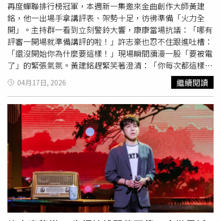
跟同樣來觀賞電影的康康與孔鏘聊天，心情看起來還算放
再度蟬聯排行榜冠軍，本週新一集邀來金曲創作大師黃建
鬆。不過朱海君沒有放下警惕，見到讀者的手機還揮手要他
銘，他一出場手拿講評表、架勢十足，彷彿準備「火力全
別拍照，對於鏡頭十分敏感。NONO出事後，屢次被傳與朱
開」。主持群一看到立刻警鈴大響，康康當場抗議：「哪有
海君離婚。（圖／翻攝自朱海君臉書）自從NONO的醜聞爆
評審一開場就準備講評的啦！」許志豪也忍不住跟進吐槽：
發後，屢次被傳與朱海君離婚，不過朱海君至今都未接受訪
「還沒開始你為什麼要這樣！」現場瞬間瀰漫一股「要被電
問，因此兩人的婚姻狀況處於未知狀態。兩人的好友康康先
了」的緊張氣氛。黃建銘趕緊笑著澄清：「你每次都這樣把
前受訪，被問到朱海君多次參與他主持的《
綜藝一級棒
》錄
我名聲講壞，我現在已經不毒舌了啦！」黃建銘也從「嚴師
繼續閱讀
04月17日, 2026
影，期間是否曾見到NONO？康康表示並未碰面，但仍透過
模式」切換為「教學模式」，強調自己此行的重點其實是分
朱海君轉達關心之意，「請她幫忙跟老公問好，畢竟大家都
享專業，「希望觀眾在聽完你們唱歌之後，也能學到一些歌
是老朋友，而且現在真相如何我們也不知道。」沈文程同樣
唱技巧，畢竟你們本來就已經很厲害了。」一番話讓原本緊
被問到NONO與朱海君的婚姻關係，也說自己並不清楚，多
繃的氣氛瞬間鬆開，也讓整集節目多了幾分「高含金量歌唱
半也是透過媒體報導得知。他以自身擁有兩段婚姻經驗為
教室」的味道。這集節目祭出「華語民歌金曲」單元，氣氛
例，認為現代社會感情分合屬常態，即便關係改變，仍可彼
瞬間拉回大學城的民歌年代，翁鈺鈞帶來〈你那好冷的小
此關心與祝福。◎若自身或旁人遭受身體精神虐待、性騷
手〉、吳申梅演唱〈鄉間小路〉，沈建豪、李子森合唱〈古
擾、性侵害，請打110報案再打113找社工
月照今塵〉，以及沈建豪獨唱〈曠野寄情〉，歌聲輪番登
場，掀起一波復古回憶殺。聽完演出後，黃建銘忍不住大
讚：「這些歌手都被台語歌給耽誤了！」一句話直接丟出震
撼彈。他進一步分析，像洪榮宏、江蕙過去其實也曾錄製國
語歌曲，但受限於年代背景，台語腔相對明顯，「台語跟國