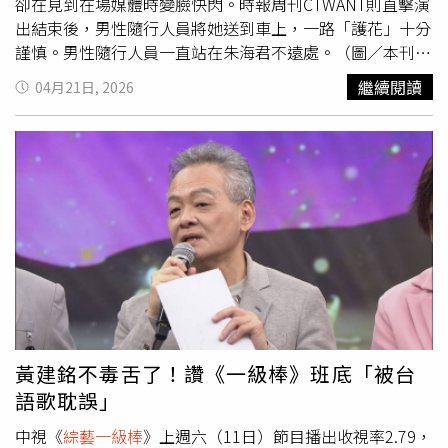
卻在見到在場媒體時變臉快閃。時報周刊CTWANT則直擊演
出結束後，男性隨行人員將她送到車上，一路「護花」十分
謹慎。男性隨行人員一直站在朱海君不遠處。（圖／本刊攝
影組）4月11日朱海君出席「玉梅10週年紀念音樂會」並演
繼續閱讀
04月21日, 2026
唱3首歌曲，由於演出前媒體採訪時問及與NONO的近況引
起一陣騷亂，身邊的男性隨行人員接下來特別警惕，小心翼
翼地護著朱海君。下午3點半，演出結束後，男子緊跟著朱
海君身邊，並不時抓著對方的手臂，甚至將對方摟著，離場
時2人手還緊牽在一起。演出結束後，該男子隨即摟著朱海
君快步離開。（圖／本刊攝影組）面對媒體朱海君立刻垮下
臉與男子牽手離去。（圖／本刊攝影組）在男子護送下朱海
君抵達台北車站。（圖／本刊攝影組）在車站朱海君遇到當
天同場演出的翁立友。（圖／本刊攝影組）4點10分，一行
人搭乘廂型車抵達台北車站，助理先下車取票。大約10分鐘
後，換了衣服的朱海君才下車，該名男子陪伴去車站乘車。
進站前遇到同場演出的翁立友，2人聊了一下才進站乘車。
黃建銘不毒舌了！讚《一級棒》班底「被台
讀者在電影院巧遇朱海君。（圖／讀者提供）此外，本刊讀
語歌耽誤」
者4月8日也直擊朱海君現身電影《高雄有顆藍寶石》的首映
會，只見她頭上戴著大髮箍，並相當低調地戴上口罩，她也
中視《
綜藝一級棒
》上週六（11日）節目播出收視率2.79，