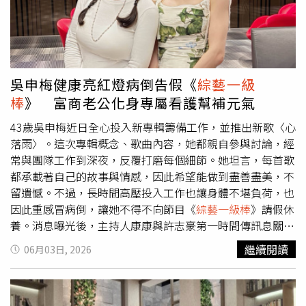
話一說完，曾心梅幽默吐槽：「康康會這樣講，表示他是過
來人。」整集以「璀璨金曲Party Night」為主題，其中「復
古悲歌趴」單元狂掀回憶殺。郭婷筠與蘇宥蓉合唱〈碎心
戀〉，朱海君、蕭玉芬帶來經典歌曲〈秋風夜雨〉，而朱海
君透露自己在歌曲最後一句，刻意模仿金曲歌后曾心梅的唱
吳申梅健康亮紅燈病倒告假《
綜藝一級
腔，向前輩致敬，這個巧思讓曾心梅聽了很開心。接著許志
棒
》 富商老公化身專屬看護幫補元氣
豪、翁鈺鈞合唱江蕙與施文彬的對唱曲〈傷心到何時〉，兩
人默契十足。康康聽完後表示，雖然唱的是江蕙的歌曲，但
43歲吳申梅近日全心投入新專輯籌備工作，並推出新歌〈心
覺得翁鈺鈞的聲音裡帶有幾分鄧麗君的韻味。
落雨〉。這次專輯概念、歌曲內容，她都親自參與討論，經
常與團隊工作到深夜，反覆打磨每個細節。她坦言，每首歌
都承載著自己的故事與情感，因此希望能做到盡善盡美，不
留遺憾。不過，長時間高壓投入工作也讓身體不堪負荷，也
因此重感冒病倒，讓她不得不向節目《
綜藝一級棒
》請假休
養。消息曝光後，主持人康康與許志豪第一時間傳訊息關
心，讓吳申梅備感溫暖。吳申梅表示，這次生病讓她深刻體
繼續閱讀
06月03日, 2026
會到健康的重要性，也提醒自己未來在衝刺事業的同時，必
須兼顧身體狀況。她特別返回香港休養身體與從事科技業的
富商老公Eric團聚，Eric更化身專屬看護，不僅天天提醒她