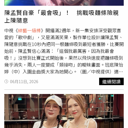
露1994年時，自己寫歌四年卻始終沒有代表性成績，一度
想放棄音樂夢。某天下午，他跪下禱告，腦海中突然浮現一
陳孟賢自豪「最會吸」！ 挑戰吸麵條險親
句清晰的旋律與歌詞「我願意為你……」，彷彿有個聲音在
上陳隨意
心中響起，讓他又驚又喜，立刻完成Demo，並給了當時的
王靖雯（王菲）演唱。沒想到歌曲推出後一炮而紅，不僅登
中視《
綜藝一級棒
》開播滿2週年，新一集安排深受觀眾喜
上冠軍，更成為他人生第一首冠軍主打歌。當黃國倫在節目
愛的「歌中劇」，又是滿滿笑果，製作單位設計讓陳孟賢、
中演唱時，康康悄悄對許志豪說：「你看看，這就是什麼叫
陳隨意挑戰在10秒內把同一根麵條吸到最短者獲勝，比賽開
大師。」認為黃國倫唱的不只是技巧，而是豐富的人生閱
始前，陳孟賢信心滿滿：「這個我最厲害，因為我最會
歷，展現黃國倫歷經歲月淬鍊後的音樂魅力。
吸！」沒想到比賽正式開始後，果然以飛快速度把麵條吸到
幾乎消失，兩人一度變成「類接吻」的曖昧畫面。班底陳怡
婷（中）入圍金曲獎大家為她開心。（圖／中視提供）適逢
固定班底陳怡婷憑藉專輯《三十幾》入圍第37屆金曲獎「最
繼續閱讀
06月11日, 2026
佳台語女歌手獎」，主持人康康也為她開心。康康更有感而
發「現在歌壇競爭非常激烈，要入圍金曲獎簡直比登天還
難」。這集大來賓正好邀來曾心梅，以堅強的歌唱實力，曾
兩度拿下金曲獎台語歌后寶座，近期她正準備舉辦小型演唱
會，康康便分享現在小型演唱會場地設計得相當貼心，即使
可容納700人的場地，只來了300位觀眾，主辦單位也會將
舞台往觀眾席方向推移，讓現場看起來依舊十分熱鬧。康康