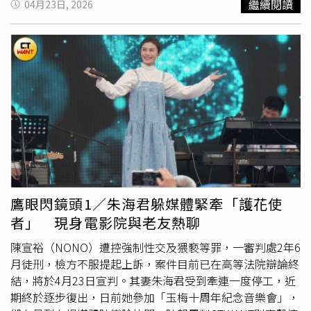
繼續閱讀
04月23日, 2026
海CP」，還被笑稱是最有「錢」途的組合，宛如擁有「鴻
演唱〈斷腸詩〉，翁鈺鈞、吳申梅詮釋〈月彎彎〉，以及陳
海」股票般的績優股，笑翻全場。康康則幽默表示：「許志
隨意、許志豪合唱〈戲棚腳〉，吳俊宏、沈建豪則帶來氣勢
豪跟翁鈺鈞這組CP比較沒有說服力，因為這首歌翁鈺鈞之
磅礡的〈玄武英雄〉，嶄露舞台張力與歌唱實力，連康康都
前已經跟別人對唱過。」他更補充，那位「更有資格」的對
讚嘆：「這些歌要是沒有很熟，可能要錄到明天，因為光是
象正是陳孟賢，因為歌詞唱的是「最『矮』的人」（台語
用台語唸就很難唸。」 而朱海君與蘇宥蓉合唱〈相思聲
「愛」與「矮」同音），因為許志豪比較高，這句神來之
聲〉一曲讓人驚艷，蘇宥蓉還挑戰合聲，坦言演出前壓力爆
筆，讓現場笑聲不斷。連評審老師也點頭附和：「翁鈺鈞妳
棚、相當焦慮，朱海君也透露兩人甚至在洗手間時還繼續練
怎麼可以演得出來，用那個眼神看著許志豪」。此時，許志
唱。正式開錄時，兩人聲線層次分明，連黃妃聽了都鼓掌叫
豪忍不住當場對質，直球詢問翁鈺鈞：「所以妳深情的眼神
好。康康對於蘇宥蓉也是讚不絕口，「她在節目裡算是穩定
是用演的嗎？」現場氣氛瞬間被推向高潮。笑料滿載、精彩
度很高，很少有歌可以難倒她，但今天遇到敵手就是朱海
不斷就在周六晚間8點中視《
綜藝一級棒
》，周日晚間8點中
君。」對兩人實力極為肯定。而許志豪藉機也問康康何時要
天娛樂台也有播出。
再開口唱歌，康康回應不忘自嘲：「我已經決定要封麥了，
鷹眼閃鏡頭1／朱海君躲媒體緊牽「護花使
本來就已經唱不好了，現在大家都進步成這樣，我好好串場
者」 現身電影院與老友熱聊
就好了。」
陳宣裕（NONO）遭控強制性交及猥褻等罪，一審判處2年6
月徒刑，檢方不服提起上訴，案件目前已在高等法院辯論終
結，將於4月23日宣判。其妻朱海君受到牽連一度停工，近
期終於逐步復出，日前她參加「玉梅十周年紀念音樂會」，