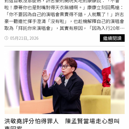
對這首歌沒那麼熟，許志豪則開玩笑地對康康說：「不會
樣〉。（圖／中視提供）節目進入精彩的「對唱」環節，各
啦！康哥你也是對嘴對得天衣無縫啊。」康康立刻回馬槍：
組展現驚人默契。首先由「森恬CP」李子森與杜忻恬甜蜜
「你不要因為自己的演唱會票賣得不錯，人就飄了！」許志
獻唱〈青春曼波〉；緊接著朱海君、吳俊宏對唱〈我願
豪一聽連忙揮手澄清「沒有啦」，也趁機解釋自己的演唱會
意〉；而陳隨意與談詩玲組成的「陳年老談CP」則帶來經
取為「拜託你來演唱會」，其實有原因，「因為入行20年，
典的〈風鈴聲〉。有趣的是，看見「森恬CP」在舞台上浪
第一次辦自己的演唱會，真的很怕大家不來。」 節目中歌
漫轉圈，陳隨意也忍不住有樣學樣、跟著大轉特轉。這突如
繼續閱讀
05月21日, 2026
手輪番上陣演唱，進入評分環節時，紀明陽老師還自爆因為
其來的舉動讓康康看不下去，並幽默奉勸：「藝術是不能勉
擔心自己記性沒那麼好，特地準備紙筆記分，沒想到原子筆
強的，你看到人家跳得那麼好，就想有樣學樣。」沒想到蔡
竟然沒水，只能靠記憶力硬撐到底。紀明陽對每位歌手的聲
小虎卻跳出來幫陳隨意說話：「他這種跳法是森恬他們沒辦
音特色都能精闢解析，他指出陳隨意因為下巴較飽滿，所以
法跳的。」康康隨即抓到機會調侃：「原來你喜歡看這種的
中低音特別迷人，「不過高音的位置到前額共鳴時，就比較
喔？他這樣很自然地在裝瘋。」一來一往的犀利對話，逗得
沒那麼有優勢。」接著他點名許志豪：「他剛好相反，下巴
全場大笑。想看更多令人驚豔的超級美聲與爆笑互動，請鎖
比較瘦，所以中低音沒有陳隨意那麼厚，但因為頭比較大，
定30日（周六）晚間8點中視《
綜藝一級棒
》，周日晚間8
高音反而很好。」 接著陳隨意和陳孟賢、吳俊宏帶來紅孩
點中天娛樂台也有播出。杜忻恬（左）、李子森合唱《青春
兒的〈初戀〉一曲，三人特地換上高中制服，努力營造青春
曼波〉。（圖／中視提供）
氣息，而站在C位的陳隨意雖然賣力唱跳但依舊「同手同
腳」，被虧根本不像青春偶像，比較像做復健。表演結束
後，三位還陶醉地向蕭玉芬、吳申梅、吳美琳大送飛吻，沒
洪敬堯評分怕得罪人 陳孟賢當場走心想叫
想到三位女生完全不買單，還齊聲大喊「好噁喔」、「不蘇
車回家