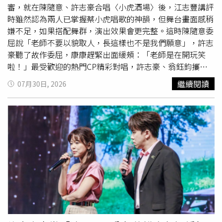
審，就在陳隨意、許志豪合唱〈小虎酒場〉後，江志豐講評
時雖然認為兩人已掌握蔡小虎唱歌的神韻，但舞台畫面感稍
嫌不足，如果搭配舞群，演出效果會更完整。這時陳隨意委
屈說「老師不要以貌取人，長這樣也不是我們願意」，許志
豪聽了故作委屈，康康趕緊出面緩頰：「老師是在開玩笑
啦！」最受歡迎的熱門CP精彩對唱，許志豪、翁鈺鈞攜手
演唱〈連杯酒〉，杜忻恬與李子森帶來〈一人水一項〉，吳
繼續閱讀
07月30日, 2026
美琳與陳孟賢則合唱〈愛要大聲講出來〉。康康笑指三組對
決絕對公平，因為大家都沒帶舞群，許志豪還發現有人「本
身就是舞群」因為「美孟CP」及「森恬CP」，不只合唱默
契十足，還精心設計了舞蹈與 Ending pose，尤其「美孟
CP」因為身高差不多，畫面更和諧。而康康卻調侃許志豪
「是在幫競爭對手說好話」，許志豪的回應卻意外讓江志豐
中箭：「我是站在專業角度，在評審這麼不專業的情況下，
我總要補點專業的東西吧！」被點名的江志豐也不甘示弱，
當康康問他「還吐不吐得出象牙」時，他笑稱自己說的每一
句都是「金句」，康康卻抓緊機會狠虧：「你最多只能演歌
仔戲，還想演京劇（金句）咧！」評審與主持群之間的一來
一往，為這集節目製造許多看點。輪到李子森、吳俊宏演唱