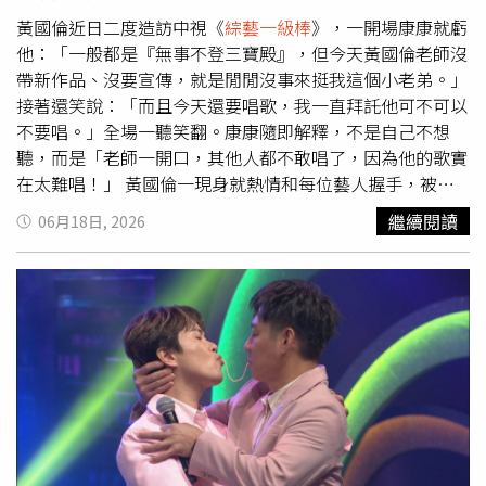
從台下走到台上擔任嘉賓，自己一定會全力以赴，「襯托出
秀卿姐的辣妹氣勢」。除了李子森之外，本次演唱會還邀
黃國倫近日二度造訪中視《
綜藝一級棒
》，一開場康康就虧
來 張芸京 與 羅時豐 助陣。張秀卿透露，演唱會不僅安排首
他：「一般都是『無事不登三寶殿』，但今天黃國倫老師沒
次女女對唱橋段，更將透過AI技術讓現在的自己與年輕時的
帶新作品、沒要宣傳，就是閒閒沒事來挺我這個小老弟。」
自己隔空對話，並結合多段從未曝光的新嘗試，希望帶給歌
接著還笑說：「而且今天還要唱歌，我一直拜託他可不可以
迷耳目一新的驚喜演出。張秀卿《辣妹駕到2演唱會》將於7
不要唱。」全場一聽笑翻。康康隨即解釋，不是自己不想
月11日在大臺南會展中心登場，門票目前持續熱賣中。
聽，而是「老師一開口，其他人都不敢唱了，因為他的歌實
在太難唱！」 黃國倫一現身就熱情和每位藝人握手，被虧
「好像要選舉」，他立刻接梗笑回：「剛好今天有空。」當
繼續閱讀
06月18日, 2026
許志豪問他擔任評審是否會公平、公正，黃國倫竟秒答：
「不會！」讓眾人愣住，隨後才笑說：「因為我上次來已經
受到教訓了！」原來上次錄影時，他一度點名稱讚歌手郭婷
筠，卻把名字念反說成「郭筠婷」，這次再來竟又喊錯，讓
他相當懊惱直跺腳。郭婷筠則笑說：「看來我要做個名牌給
老師。」黃國倫連忙苦笑求饒：「我被妳粉絲罵慘了，所以
一直在背妳的名字，沒想到今天還是背反了，不要再罵我
了！」郭婷筠（右）被叫錯名字，自嘲要做個名牌。（圖／
中視提供） 節目中，黃國倫深情獻唱經典創作〈我願
意〉，渾厚嗓音感動全場。他也分享這首歌的背後故事，透