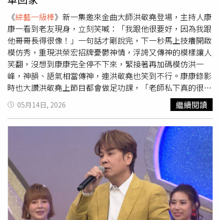
湖啦」，不掩飾的互動讓現場笑翻。
《
綜藝一級棒
》新一集邀來金曲大師洪敬堯登場，主持人康
康一看到老友現身，立刻笑喊：「我跟他很要好，因為我跟
他哥哥長得很像！」一句話才剛說完，下一秒馬上技癢開啟
模仿秀，重現洪榮宏招牌憂鬱神情，浮誇又傳神的模樣讓人
笑翻，沒想到康康完全停不下來，緊接著再加碼模仿洪一
峰，神韻、語氣相當傳神，連洪敬堯也笑到不行。康康錄影
時也大讚洪敬堯上節目都會做足功課，「老師私下真的很認
真，都會先了解每位歌手現在的狀態，不僅上通告而已，他
繼續閱讀
05月14日, 2026
是真的很厲害的專業人士。」一番話也讓現場來賓頻頻點
頭。洪敬堯則分享，每次評審其實不輕鬆，「我發現有些歌
大家會交替唱，但每個人唱出來風味都不一樣，所以有時候
評語反而更難講，因為很怕得罪人。」一旁許志豪聽完立刻
追問：「那你最怕得罪誰？」沒想到洪敬堯左右看了一圈
後，竟直接指向康康笑說：「只能得罪他啦，我們交情比較
好，第二個原因是因為他都沒唱。」康康一聽自爆：「是我
對嘴對不好嗎？〈流行45轉〉我也有一起合唱，不要這樣
啦！」進入洪敬堯評分環節時，他也坦言陷入選擇障礙：
「三對CP都很像情侶檔，每組表現都很好，我很想把『讚