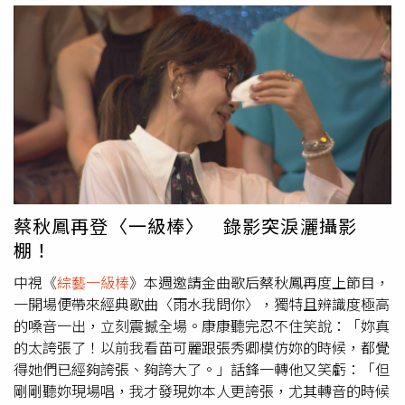
娛樂台播出。許志豪慘遭無視。（圖／中視）
深情合唱〈深秋〉，獲得評審一致稱讚，康康更忍不住誇許
志豪：「你真的生錯時代了，如果生在謝雷、孫情、青山那
個年代，一定會更紅。」話才說完，又補上一句：「也不用
像現在還來主持節目。」讓許志豪哭笑不得。金曲歌王施文
彬再登節目。（圖／中視提供）來到「90年代金曲龍虎榜神
曲」單元，許志豪也分享小時候的回憶，因為家裡開唱片
行，每到排行榜票選時，當年都要號召大家，把報紙上的選
票一張張剪下來、寄回去投票，就希望支持喜歡的歌手。當
年的總票數動輒突破百萬票，也讓大家驚呼，那個年代的歌
迷真的很瘋狂。製作單位更發揮「考古精神」，翻出當年的
蔡秋鳳再登〈一級棒〉 錄影突淚灑攝影
《金曲龍虎榜》歷史資料，意外發現大來賓施文彬曾在民國
棚！
84年度拿下全年總排行台語歌曲第一名，昔日輝煌紀錄重見
天日，也讓現場來賓紛紛報以熱烈掌聲，再次見證金曲歌王
中視《
綜藝一級棒
》本週邀請金曲歌后蔡秋鳳再度上節目，
當年的超高人氣。《
綜藝一級棒
》每週六晚間8點於中視頻
一開場便帶來經典歌曲〈雨水我問你〉，獨特且辨識度極高
道播出，每週日晚間8點於中天娛樂台播出。
的嗓音一出，立刻震撼全場。康康聽完忍不住笑說：「妳真
的太誇張了！以前我看苗可麗跟張秀卿模仿妳的時候，都覺
得她們已經夠誇張、夠誇大了。」話鋒一轉他又笑虧：「但
剛剛聽妳現場唱，我才發現妳本人更誇張，尤其轉音的時候