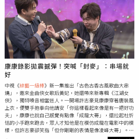
影時間能早一點，也請大家把握相處的時刻，讓氣氛一度轉
溫馨，康康則笑著緩頰：「不要這樣啦！」歌手輪番登場，
其中朱海君、翁鈺鈞重新詮釋江蕙與Ella的經典對唱〈歹逗
陣〉。評審特別關注兩人演唱方式，直言原版組合本就少
見，沒想到兩人默契十足，不僅聲線契合，彼此還能互相帶
動情緒，讓整體氛圍越唱越熱、越聽越開心。另一組陳隨
意、彭正演唱姜育恆的〈女人的選擇〉，深情到位的詮釋讓
評審許常德聽得眼眶泛紅，甚至在台下偷偷拭淚，卻被康康
當場抓包，許常德又羞又氣地回應：「下次你再把我糗事拿
康康錄影拋震撼彈！突喊「封麥」：串場就
出來講看看！」笑翻全場。朱海君（左起）翁鈺鈞重新詮釋
好
經典對唱〈歹逗陣〉。（圖／中視提供）他也進一步分享，
當年「韓流」尚未盛行，韓國唱片公司曾來台灣邀請音樂人
中視《
綜藝一級棒
》新一集推出「古色古香古風歌曲大串
翻唱作品，只要改為國語版本即可，而〈女人的選擇〉正是
燒」，邀來金曲俠女歌后黃妃，她還帶來新專輯《江湖女
當時代表作之一，這首歌在韓國累積高達2000萬張銷量，
俠》，獨特嗓音相當迷人。一開場許志豪見康康穿著唐裝風
成績相當驚人。當進入經典的「CP對唱」單元，分別由
上衣，便雙手抱拳向他請安「你這樣看起來像是有一把好功
「森恬CP」李子森、杜忻恬演唱〈甲妳惜命命〉，「美孟
夫」，康康也說自己感覺有點像「成龍大哥」，還拉起杜忻
CP」陳孟賢、吳美琳帶來〈你是我的寶貝〉，以及「豪鈞
恬的小手跑來跑去，眾人才知他是在模仿成龍在電影中的模
CP」許志豪、翁鈺鈞詮釋〈最愛的人〉，而新CP組合是吳
樣，但許志豪卻笑指「但你剛剛的表情是像凌峰大哥」。節
俊宏、朱海君則合唱〈憂愁的牡丹〉。他們兩位被稱為「宏
目中眾歌手輪番帶來多首高難度歌曲，包括郭婷筠、蘇宥蓉