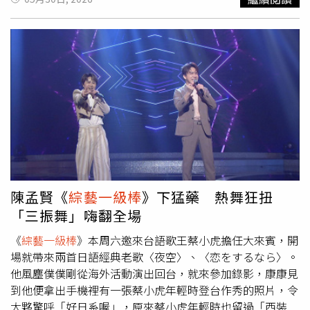
手同分，但他最後得到第二名，因為第一名要代表學校去競
爭，所以第一名都是那種模範生。康康自爆年少時不愛讀
書，高工畢業那年為了參加「楊烈盃歌唱比賽」，大膽瞞著
父親，找學長代考期末考，「初賽跟複賽都過了，決賽就和
期末考撞期，我就請學長幫我代考，跑去參加歌唱比賽」，
但監考是康康的導師，代考當場抓包，於是就留級了，他說
建築科要學製圖，學測量，去工地實習，康康說太工整的日
子他沒興趣，「直線都畫不好，但素描還可以」，高中時期
人緣好，包括校長都很喜歡他，「他就是喜歡我才把我留下
來」，這些現在講很好笑的事，在當時他覺得很可怕。康康
受訪時自爆年少時不愛讀書。（圖／三立提供）曾在民歌餐
廳驻唱，練就信手拈來的模仿功力，舞台雖然風光，卻曾差
陳孟賢《
綜藝一級棒
》下猛藥 熱舞狂扭
點在深夜舞台喪命。康康回憶31年前，經商失敗欠債，加上
「三振舞」嗨翻全場
阿嬤重病住院、為了一天3萬的高額醫藥費，連凌晨3點45
《
綜藝一級棒
》本周六邀來台語歌王蔡小虎擔任大來賓，開
分的深夜Pub場他也接。某天正唱著〈浪人情歌〉，台下一
場就帶來兩首日語經典老歌〈夜空〉、〈恋をするなら〉。
位喝醉的大哥，竟突然對著他掏出真槍，「對著我問說會不
他風塵僕僕剛從海外活動演出回台，就來參加錄影，康康見
會怕，我快要嚇死，槍真的拿出來，那時候我不知道該怎麼
到他便拿出手機裡有一張蔡小虎年輕時登台作秀的照片，令
辦，那時候心裡想，不然就這樣算了」，當時樂隊全都嚇跑
大夥驚呼「好日系喔」，原來蔡小虎年輕時也留過「西裝
了，剩他雙腿發抖在台上清唱，「現在唱歌會抖音，可能事