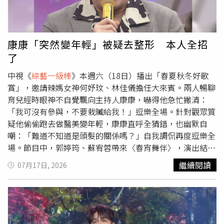
卻說「我不會講粵語」，柯叔元即興妙回：「難道吃江西菜
就要講『贛話』嗎？」神接話再度笑翻全場。《
綜藝一級
棒
》這集推出「百聽不厭好歌選」，資深創作人羅文聰再度
上節目當評審，他談起當年創作經典歌曲〈酒後的心聲〉
康康「突然變年輕」被疑去整形 本人全招
時，其實背後有秘辛，主持人康康便好奇問他「滴酒不沾怎
了
麼有辦法寫出〈酒後的心聲〉」？羅文聰笑說，靈感其實來
自年輕時的「跟會」經驗，「以前每次要繳會錢的時候，靈
中視《
綜藝一級棒
》本週六（18日）播出「春夏秋冬好歌
感就特別多，會一直想著要怎麼存錢。」他更透露自己曾經
賞」，邀請辣媽女神何妤玟、林佳儀擔任大來賓。兩人暢聊
被倒過會，那個人你也認識，我私下再跟你說。」沒想到康
育兒經時眼神不自覺飄向主持人康康，嚇得他急忙撇清：
康立刻神回：「你跟我說，就等於整個演藝圈都知道了，你
「我可沒有參與，不要栽贓給我！」逗樂全場。針對觀眾質
要想清楚！」。許志豪（左）開心喊話林宜禾（右）多來節
疑他偷偷跑去做醫美變年輕，康康直呼全猜錯，也幽默自
目宣傳。（圖／中視提供）
嘲：「難道不知道是頭髮的關係嗎？」自我調侃再度逗樂全
場。節目中，郭婷筠、蘇宥蓉帶來〈春宵舞伴〉，演出結束
後兩人卻對自己的表現有些懊惱，坦言不是歌唱得不好，而
繼續閱讀
07月17日, 2026
是覺得舞步沒有跳到位，直呼對不起舞蹈總監沈建豪。主持
人隨即請沈建豪親自示範，只見他一上場便展現流暢舞步與
韻律感，何妤玟、林佳儀見狀也忍不住跟著跳一段，全場氣
氛超嗨掌聲不斷。許志豪見狀笑虧：「所以那不是沈建豪的
問題，是人的問題。」一句神補刀，笑翻所有人。何妤玟