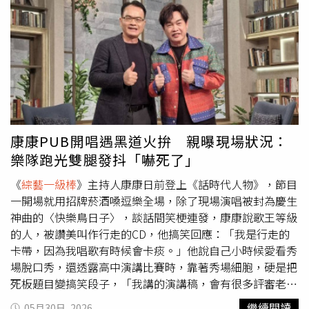
按時服藥，還親自準備各式傳統煲湯替她補充元氣。吳申梅
富商老公親自準備各式傳統煲湯替她補充元氣。（圖／喜上
梅梢娛樂提供）在Eric細心照料下，吳申梅逐漸恢復健康，
也因此對香港煲湯文化產生濃厚興趣，開始研究不同湯品的
食材搭配與養生功效。她更將相關內容拍成短影音分享到社
群平台，介紹煲湯食材與功效，意外獲得許多粉絲熱烈回
響，不少網友留言表示內容相當實用，讓她十分開心，也希
望透過分享提醒大家重視健康管理。此外，日前吳申梅受邀
參與優質生命協會公益演出，並意外完成多年來的心願。原
康康PUB開唱遇黑道火拚 親曝現場狀況：
來她一直十分欣賞陳美鳳，過去雖曾在社群平台互動，卻始
樂隊跑光雙腿發抖「嚇死了」
終沒有機會正式見面。直到這次公益活動，才首度面對面交
流。吳申梅事後才知道，陳美鳳同時也是優質生命協會理事
《
綜藝一級棒
》主持人康康日前登上《話時代人物》，節目
長，讓她直呼緣分十分奇妙。從網路上的互動對象變成現實
一開場就用招牌菸酒嗓逗樂全場，除了現場演唱被封為慶生
中的朋友，兩人相談甚歡，氣氛相當融洽，也為這次公益行
神曲的〈快樂鳥日子〉，談話間笑梗連發，康康說歌王等級
程增添一段難忘回憶。
的人，被讚美叫作行走的CD，他搞笑回應：「我是行走的
卡帶，因為我唱歌有時候會卡痰。」他說自己小時候愛看秀
場脫口秀，還透露高中演講比賽時，靠著秀場細胞，硬是把
死板題目變搞笑段子，「我講的演講稿，會有很多評審老
師，聽了在那邊拍桌子然後笑」，康康說演講比賽和其他選
繼續閱讀
05月30日, 2026