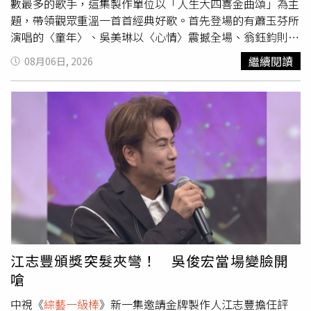
數最多的歌手，這集製作單位以「人生大四喜金曲頌」為主
題，帶領觀眾重溫一首首經典好歌。首先登場的有蕭玉芬所
演唱的〈童年〉、吳美琳以〈心情〉震撼全場、翁鈺鈞則獻
唱〈想飛〉，最後還有杜忻恬的〈求婚〉一曲，沒想到歌曲
繼續閱讀
08月06日, 2026
接近尾聲時，李子森突然手捧鮮花、拿著超大戒指，當場單
膝下跪向杜忻恬「求婚」，瞬間全場陷入驚呼。許志豪見狀
笑虧：「妳看看妳，等這麼久就是等這顆吧！」接著追問杜
忻恬：「妳覺得今天這樣安排，希望李子森補給妳什麼，妳
才願意答應？」杜忻恬毫不猶豫笑回：「至少要補一顆真的
吧！」一句話逗得全場哄笑，而這段「求婚橋段」也成為當
集最大看點。就在四組演唱結束後，讓蔡小虎點評一度難以
抉擇，甚至當場向大家徵詢建議。康康藉機又重提往事：
「你40年前就當場把我換掉，那時候決定就很快啊！」一句
自嘲笑翻全場。
江志豐頒獎突髮夾彎！ 吳俊宏當場變臉開
嗆
中視《
綜藝一級棒
》新一集邀請金牌製作人江志豐擔任評