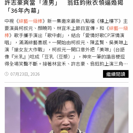
許志豪爽當「渣男」 翁鈺鈞揪衣領逼婚揭
黃大煒經典曲〈你把我灌醉〉，江志豐大為誇讚，卻在頒獎
「36年內幕」
時突然「髮夾彎」，打算把讚牌頒給別組。這讓一向溫和的
吳俊宏當場變臉嗆聲「又是我」：「老師你有拍過電影
中視《
綜藝一級棒
》新一集邀來最新八點檔《樓上樓下》主
嗎」。眼看後輩提出抗議，江志豐便趕緊改口把讚牌交出，
要演員柯叔元、顏曉筠、林宜禾上節目宣傳，和《
綜藝一級
許志豪見狀連忙笑稱：「原來嗆聲真的有用！」除了緊張的
棒
》歌手攜手演出「歌中劇」，結合「愛情好歌CP深情演
評分環節，最後一回合由陳隨意、沈建豪與陳孟賢帶來的
唱」，滿滿綜藝喜感。一開始由柯叔元、陳孟賢、吳美琳上
《練舞功》更是全場焦點。三人身穿華麗舞服賣力扭動，卻
演「搶女友大作戰」，柯叔元一開口意外把「美琳」(台語
被許志豪狠虧像「三台洗車機在運作，毛還掉得滿地都
像『米乳』)唸成「豆乳（豆漿）」，神來一筆的諧音梗逗
是！」江志豐也開玩笑說看到男生穿這種服裝「實在不太舒
得全場笑聲不斷。接著林宜禾、許志豪、翁鈺鈞上演三角戀
服」，最終在只有兩組參賽的情況下，無奈表示「（讚牌）
戲碼，翁鈺鈞一改過往溫柔形象，一出場就霸氣揪住許志豪
繼續閱讀
07月23日, 2026
只能勉強給你們」，爆笑互動再次笑翻全場。吳俊宏（左）
衣領，逼問交往36年到底什麼時候結婚；沒想到林宜禾突然
和李子森（右）演唱黃大煒經典曲〈你把我灌醉〉。（圖／
殺出，一把挽住許志豪手臂、整個人緊貼，讓許志豪瞬間笑
中視提供）
得合不攏嘴，還忍不住脫口：「妳可以常來宣傳嗎？」難得
詮釋左右逢源、暗爽在心裡的「渣男」，許志豪演起來很過
癮。當集評審羅文聰看了笑讚：「翁鈺鈞很適合演八點檔壞
女人！」而柯叔元、顏曉筠在《樓上樓下》飾演分手多年的
舊情人，但在歌中劇裡兩人則是熱戀中的情侶檔，約會時為
了吃什麼陷入選擇障礙，當柯叔元提議吃港式點心，顏曉筠