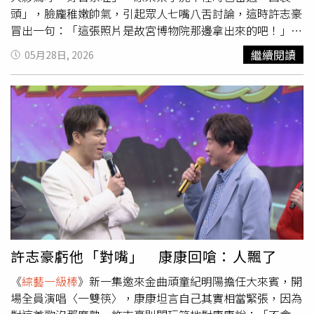
頭」，臉龐稚嫩帥氣，引起眾人七嘴八舌討論，這時許志豪
當時嚇出來的」。康康說諧星搞笑慣了，認真的時候常怕人
冒出一句：「這張照片是故宮博物院那邊拿出來的吧！」每
家不相信，他的嬌妻小他18歲，岳父只大康康8歲，擔心女
集節目歌手總是絞盡腦汁要製造亮點，許志豪與陳孟賢合唱
兒被騙的岳母，是因為親自在網路上搜尋資料，被康康的善
繼續閱讀
05月28日, 2026
經典歌〈梅蘭梅蘭我愛你〉，兩人一邊熱歌勁舞，展現極佳
良打動，「她說看到我有認養一些孤兒，相信我心地很柔
默契，招牌手勢與擺臀動作，讓蔡小虎與康康都讚不絕口，
軟，壞不到哪裡去」。如今康康有一雙兒女，已經7歲的女
原來陳孟賢特別融入當紅棒球「三振舞」所精心設計的動
兒出生的那一年，是出道20年愛唱歌的康康，第一次入圍金
作，兩人跳起來很起勁，更是嗨翻全場氣氛。隨後，蔡小虎
曲獎台語男歌手，他說女兒很愛看他的表演，都會對他說
與沈建豪合作挑戰熱血曲風〈太陽一樣〉。這是蔡小虎演藝
「爸爸是我的偶像」。
生涯中第一次公開演唱這首歌。康康聽完不禁讚嘆：「我以
為你唱國語歌應該都唱余天那種，沒想到你唱劉文正也這麼
好！」蔡小虎則笑回，其實自己小時候就會唱，只是從來沒
公開唱過。到了評分環節，蔡小虎認為「自己這組唱得最
好」，康康一聽搭腔：「你要是唱得不好，怎有資格當評
審？」正當蔡小虎準備給自己投下一個讚牌時，許志豪立刻
替上一輪跟蔡小虎也有合唱〈夢中的探戈〉的吳俊宏抱不
許志豪虧他「對嘴」 康康回嗆：人飄了
平。許志豪開玩笑地指蔡小虎以稱讚吳俊宏最近曝光度很
《
綜藝一級棒
》新一集邀來金曲頑童紀明陽擔任大來賓，開
高、沒拿到讚牌沒關係，反觀換沈建豪一合唱就有讚牌可
場全員演唱〈一雙筷〉，康康坦言自己其實相當緊張，因為
拿，有差別待遇。蔡小虎（左）與沈建豪合唱〈太陽一