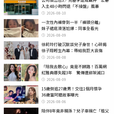
公司債出包3／兆基李建成羈押 宏碁
入主48小時閃退「不接盤」風暴
2026-08-10
一次性內褲穿到一半「褲頭分離」
妹子裙底滑落尬爆：同事全看光
2026-08-09
徐莉玲打破沉默談兒子身世！心碎揭
徐子翔輕生內幕：帶給我巨大哀傷
2026-08-08
「陪我去散心」竟是不歸路！百萬網
紅雅典娜失蹤3年 驚傳遭綁架滅口
2026-08-09
15歲倒追27歲男！交往1個月懷孕
36歲當阿嬤故事曝光
2026-08-06
陪伴8年竟非親孫？兒子車禍亡「祖父