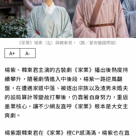
《家業》楊紫（左）與韓東君。（圖／愛奇藝國際版）
A+
A-
楊紫、韓東君主演的古裝劇《家業》播出後熱度持
續攀升，隨著劇情進入中後段，楊紫一路逆風翻
盤，在遭遇家道中落、被逐出宗族以及渣男未婚夫
的設局算計等變故打擊後，仍靠著自身努力，重返
墨業核心，讓不少網友直呼《家業》根本是大女主
爽劇。
楊紫跟韓東君在《家業》裡CP感滿滿，楊紫也在直