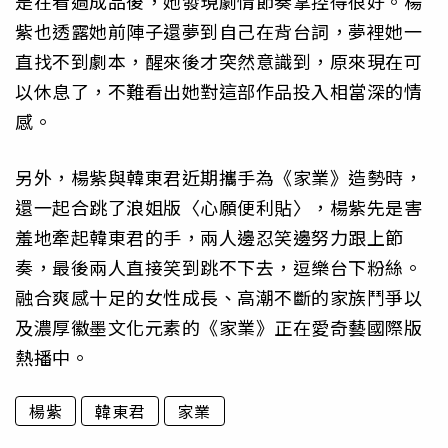
是在看過成品後，她發現劇情節奏掌控得很好。楊
紫也透露她前陣子還夢到自己在背台詞，夢裡她一
直找不到劇本，醒來後才突然意識到，原來現在可
以休息了，不難看出她對這部作品投入相當深的情
感。
另外，楊紫與韓東君近期攜手為《家業》造勢時，
還一起合跳了浪姐版〈心願便利貼〉，楊紫先是害
羞地牽起韓東君的手，兩人邊忍笑邊努力跟上節
奏，最後兩人直接笑到跳不下去，逗樂台下粉絲。
融合爽感十足的女性成長、高潮不斷的家族鬥爭以
及濃厚徽墨文化元素的《家業》正在愛奇藝國際版
熱播中。
楊紫
韓東君
家業