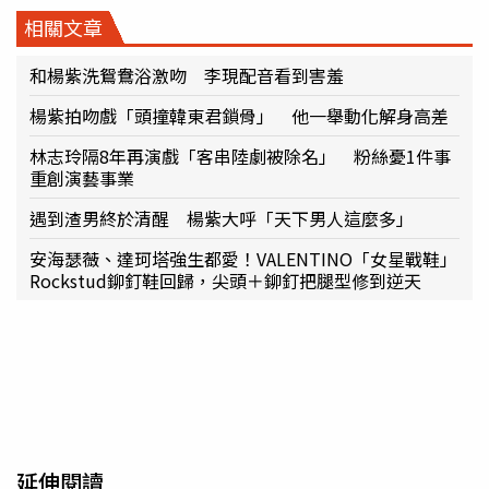
相關文章
和楊紫洗鴛鴦浴激吻 李現配音看到害羞
楊紫拍吻戲「頭撞韓東君鎖骨」 他一舉動化解身高差
林志玲隔8年再演戲「客串陸劇被除名」 粉絲憂1件事
重創演藝事業
遇到渣男終於清醒 楊紫大呼「天下男人這麼多」
安海瑟薇、達珂塔強生都愛！VALENTINO「女星戰鞋」
Rockstud鉚釘鞋回歸，尖頭＋鉚釘把腿型修到逆天
延伸閱讀