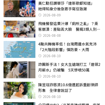
黃仁勳狂讚華莎「連新歌都知道」
她得知身分後急寄手寫信致謝
2026-08-09
飛機餐發這果汁爆「廁所之亂」？乘
客崩潰：差點丟大臉 醫揭3類人別亂
喝
2026-08-08
4颱共舞機率低！台灣周邊水氣充沛
「2大階段影響」慎防豪、大雨
2026-08-10
詐團新手法！女大生遠端打工「連領2
月薪水」仍被騙 5天慘噴50萬
2026-08-10
陳昱瑄詐慈濟10.6億遭起訴重創律師
形象 全律會說話了
2026-08-10