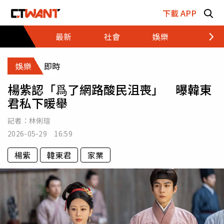
跳至主要內容區塊
下載 APP
最新
社會
娛樂
財經
娛樂
即時
楊紫認「爲了網路酸民沮喪」 曝韓東
君私下暖舉
記者：
林俐瑄
2026-05-29 16:59
楊紫
韓東君
家業