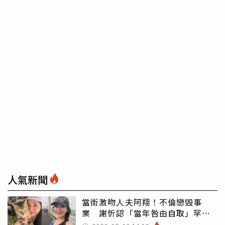
人氣新聞
當街激吻人夫阿翔！不倫戀毀事
業 謝忻認「當年咎由自取」罕吐
心聲