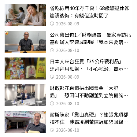
省吃儉用40年存千萬！68歲嬤退休卻
崩潰後悔：有錢但沒時間了
2026-08-09
公司債出包1／財務爆雷 獨家專訪兆
基創辦人李建成親曝「我本來要落
跑」
2026-08-10
日本人來台狂買「35公斤戰利品」
連拜拜用紅盤、「小心地滑」告示牌
也帶回家
2026-08-09
財政部花百億拱出國票金「大肥
貓」 恐因叫不動副董到立院備詢惹
議
2026-08-10
耐斯陳家「靠山真硬」？連張兆順都
擋不住 涉霸凌副董陳冠如恐回鍋國
票證
2026-08-10