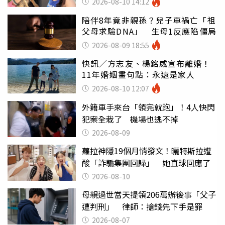
2026-08-10 14:12
陪伴8年竟非親孫？兒子車禍亡「祖
父母求驗DNA」 生母1反應陷僵局
2026-08-09 18:55
快訊／方志友、楊銘威宣布離婚！
11年婚姻畫句點：永遠是家人
2026-08-10 12:07
外籍車手來台「領完就跑」！4人快閃
犯案全栽了 機場也逃不掉
2026-08-09
蘿拉神隱19個月悄發文！曬特斯拉遭
酸「詐騙集團回歸」 她直球回應了
2026-08-10
母親過世當天提領206萬辦後事「父子
遭判刑」 律師：搶錢先下手是罪
2026-08-07