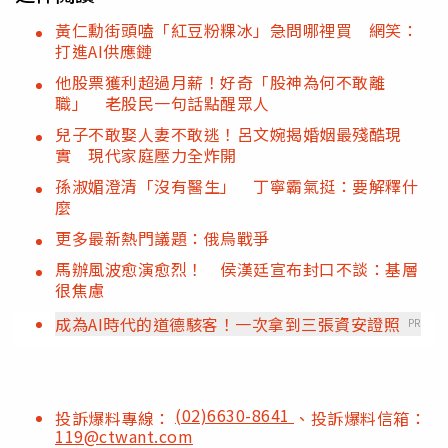
黃仁勳街頭嗑「紅豆粉粿冰」急問哪裡買 網笑：
打進AI供應鏈
他股票獲利超過月薪！好奇「股神為何不敢離
職」 老股民一句話點醒眾人
兒子不敢娶人妻不敢逃！呂文婉揭婚姻最殘酷現
實 現代家庭壓力全炸開
孫淑媚澄清「沒有醫生」 丁寧霸氣挺：要解釋什
麼
更多最新熱門議題：俄烏戰爭
馬辦風波愈演愈烈！ 侯漢廷宣布封口不談：基層
很焦慮
成為AI時代的道德駭客！一次拿到三張資安證照
PR
(02)6630-8641
投訴爆料專線：
、投訴爆料信箱：
119@ctwant.com