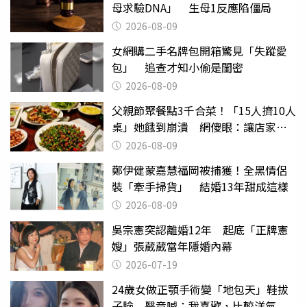
母求驗DNA」 生母1反應陷僵局
2026-08-09
女網購二手名牌包開箱驚見「失蹤愛
包」 追查才知小偷是閨密
2026-08-09
父親節聚餐點3千合菜！「15人擠10人
桌」她餓到崩潰 網傻眼：讓店家看
笑話
2026-08-09
鄭伊健蒙嘉慧福岡被捕獲！全黑情侶
裝「牽手掃貨」 結婚13年甜成這樣
2026-08-09
吳宗憲突認離婚12年 起底「正牌憲
嫂」張葳葳當年隱婚內幕
2026-07-19
24歲女做正顎手術變「地包天」鞋拔
子臉 醫竟喊：我喜歡，比較洋氣