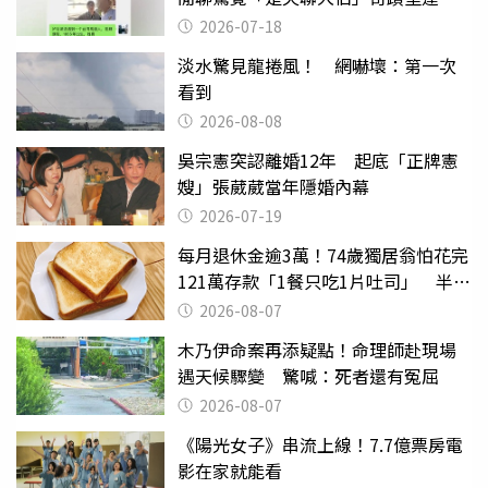
2026-07-18
淡水驚見龍捲風！ 網嚇壞：第一次
看到
2026-08-08
吳宗憲突認離婚12年 起底「正牌憲
嫂」張葳葳當年隱婚內幕
2026-07-19
每月退休金逾3萬！74歲獨居翁怕花完
121萬存款「1餐只吃1片吐司」 半年
後暴瘦嚇壞女兒
2026-08-07
木乃伊命案再添疑點！命理師赴現場
遇天候驟變 驚喊：死者還有冤屈
2026-08-07
《陽光女子》串流上線！7.7億票房電
影在家就能看