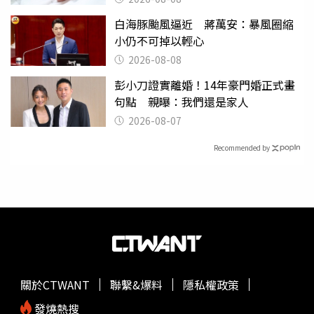
白海豚颱風逼近 蔣萬安：暴風圈縮
小仍不可掉以輕心
2026-08-08
彭小刀證實離婚！14年豪門婚正式畫
句點 親曝：我們還是家人
2026-08-07
Recommended by
關於CTWANT
聯繫&爆料
隱私權政策
發燒熱搜