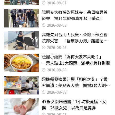
2026-08-07
陽明交大教授砍死妹夫！岳母追思首
發聲 揭11年經營真相駁「爭產」
2026-08-02
高雄欠到台北！長庚、榮總、部立醫
院都受害 「醫療暴力男」離譜紀錄
曝光
2026-08-06
松屋小編問「為何大家不來吃？」
一票人點出3大問題：滿手好牌打到爛
2026-08-08
飛機餐發這果汁爆「廁所之亂」？乘
客崩潰：差點丟大臉 醫揭3類人別亂
喝
2026-08-08
47歲女腹痛送醫！1小時後竟誕下女
嬰 26歲女兒：以為只是變胖
2026-08-08