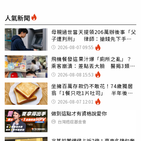
人氣新聞
母親過世當天提領206萬辦後事「父
子遭判刑」 律師：搶錢先下手是
罪
2026-08-07 09:55
飛機餐發這果汁爆「廁所之亂」？
乘客崩潰：差點丟大臉 醫揭3類人
別亂喝
2026-08-08 15:53
坐擁百萬存款仍不敢花！74歲獨居
翁「1餐只吃1片吐司」 半年後暴
瘦嚇壞女兒
2026-08-07 12:01
做到這點才有資格說愛你
台灣癌症基金會
兆基前董爆侵占近7億！豪車名牌包奢