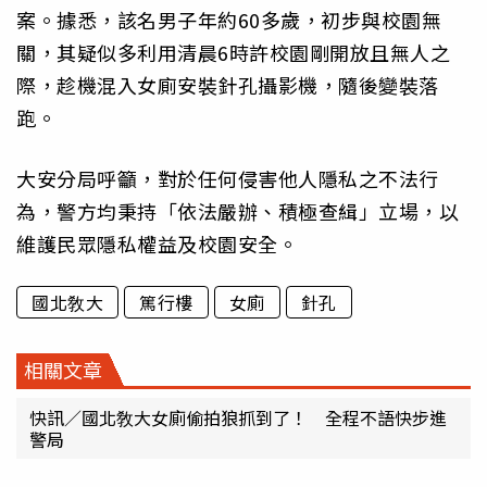
案。據悉，該名男子年約60多歲，初步與校園無
關，其疑似多利用清晨6時許校園剛開放且無人之
際，趁機混入女廁安裝針孔攝影機，隨後變裝落
跑。
大安分局呼籲，對於任何侵害他人隱私之不法行
為，警方均秉持「依法嚴辦、積極查緝」立場，以
維護民眾隱私權益及校園安全。
國北敎大
篤行樓
女廁
針孔
相關文章
快訊／國北敎大女廁偷拍狼抓到了！ 全程不語快步進
警局