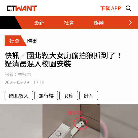
跳至主要內容區塊
下載 APP
最新
社會
娛樂
財經
社會
時事
快訊／國北敎大女廁偷拍狼抓到了！
疑清晨混入校園安裝
記者：
林冠吟
2026-05-29 17:19
國北敎大
篤行樓
女廁
針孔