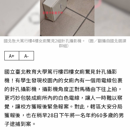
國北敎大篤行樓4樓女廁驚見2組針孔攝影機。（圖／翻攝自國北選課
群組）
A+
A-
國立臺北教育大學篤行樓四樓女廁驚見針孔攝影
機！有學生發現校園內的女廁內有一個用電線包裹
的針孔攝影機，攝影機角度正對馬桶由下往上拍，
更巧妙包裝成廁所內的白色電線，讓人一時難以察
覺，讓校方獲報後緊急報案。對此，轄區大安分局
獲報後，也在稍早28日下午將一名年約60多歲的男
子逮捕到案。