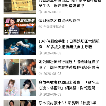
華生活 急變賣財產遭羈押
2026-08-08
做到這點才有資格說愛你
台灣癌症基金會
10小時腦瘤手術！日醫誤切正常腦組
織 50多歲女術後無法自主呼吸
2026-08-08
她公開恐怖飛行經歷！搭機睡醒褲子
濕了 鄰座男趁熟睡猥褻還疑留體液
2026-08-05
寬魚營收衰退原因太誠實！「點名王
心凌、楊丞琳」網笑翻：財報透明度
滿分
2026-08-08
原本很討厭小S！家長曝「校慶1舉