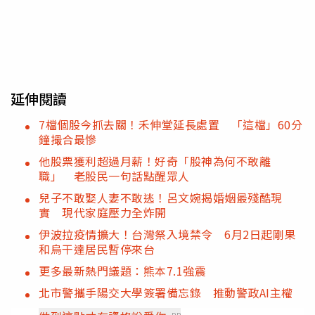
延伸閱讀
7檔個股今抓去關！禾伸堂延長處置 「這檔」60分
鐘撮合最慘
他股票獲利超過月薪！好奇「股神為何不敢離
職」 老股民一句話點醒眾人
兒子不敢娶人妻不敢逃！呂文婉揭婚姻最殘酷現
實 現代家庭壓力全炸開
伊波拉疫情擴大！台灣祭入境禁令 6月2日起剛果
和烏干達居民暫停來台
更多最新熱門議題：熊本7.1強震
北市警攜手陽交大學簽署備忘錄 推動警政AI主權