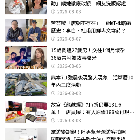
動」讓她徹底改觀 網友洗版認證
2026-08-08
苦苓喊「唐朝不存在」 網紅批瞎編
歷史：李白、杜甫用鮮卑文寫詩？
2026-08-07
15歲倒追27歲男！交往1個月懷孕
36歲當阿嬤故事曝光
2026-08-06
熊本7.1強震後現驚人現象 活斷層10
年內三度活動
2026-08-08
故宮《龍藏經》打7折仍要131.6
萬！ 店員曝：有人原價188萬付現購
買
2026-08-08
旅遊變認親！陸男幫台灣遊客拍照
閒聊驚覺「是失聯大伯」奇蹟重逢