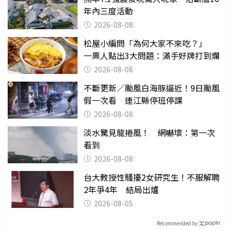
年內三度活動
2026-08-08
松屋小編問「為何大家不來吃？」
一票人點出3大問題：滿手好牌打到爛
2026-08-08
不斷更新／颱風白海豚逼近！9日颱風
假一次看 連江縣停班停課
2026-08-08
淡水驚見龍捲風！ 網嚇壞：第一次
看到
2026-08-08
台大教授性騷擾2女研究生！不服解聘
2年爭4年 結局出爐
2026-08-05
Recommended by