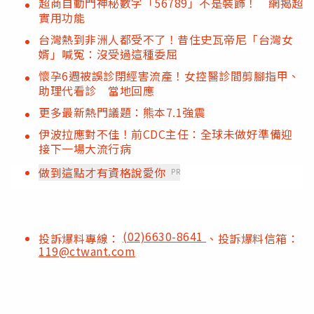
超商自動門神秘數字「56789」不是裝飾！ 網揭超
實用功能
台灣熱到非洲人都受不了！昔住史瓦帝尼「台灣女
婿」喊冤：沒受過這種委屈
懷孕6週被誤診閉經害流產！女控醫診間剪腳指甲、
助理代看診 當地回應
更多最新熱門議題：熊本7.1強震
伊波拉應對不佳！前CDC主任：全球未做好準備迎
接下一場大流行病
做到這點才有資格說愛你
PR
(02)6630-8641
投訴爆料專線：
、投訴爆料信箱：
119@ctwant.com