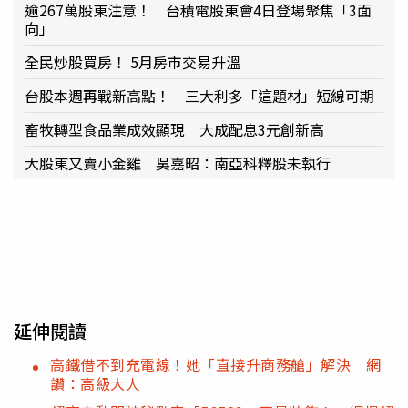
逾267萬股東注意！ 台積電股東會4日登場聚焦「3面
向」
全民炒股買房！ 5月房市交易升溫
台股本週再戰新高點！ 三大利多「這題材」短線可期
畜牧轉型食品業成效顯現 大成配息3元創新高
大股東又賣小金雞 吳嘉昭：南亞科釋股未執行
延伸閱讀
高鐵借不到充電線！她「直接升商務艙」解決 網
讚：高級大人