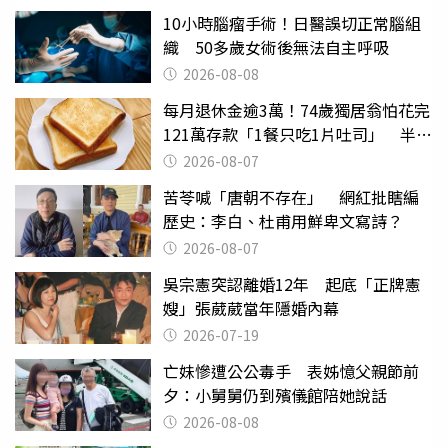
10小時腦瘤手術！日醫誤切正常腦組
織 50多歲女術後無法自主呼吸
2026-08-08
每月退休金逾3萬！74歲獨居翁怕花完
121萬存款「1餐只吃1片吐司」 半年
後暴瘦嚇壞女兒
2026-08-07
苦苓喊「唐朝不存在」 網紅批瞎編
歷史：李白、杜甫用鮮卑文寫詩？
2026-08-07
吳宗憲突認離婚12年 起底「正牌憲
嫂」張葳葳當年隱婚內幕
2026-07-19
亡妹慘遭公公毒手 表姊憶父親節前
夕：小舅舅仍到殯儀館陪她說話
2026-08-08