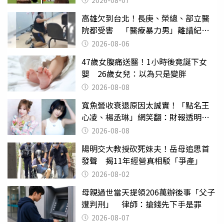
2026-08-07
高雄欠到台北！長庚、榮總、部立醫
院都受害 「醫療暴力男」離譜紀錄
曝光
2026-08-06
47歲女腹痛送醫！1小時後竟誕下女
嬰 26歲女兒：以為只是變胖
2026-08-08
寬魚營收衰退原因太誠實！「點名王
心凌、楊丞琳」網笑翻：財報透明度
滿分
2026-08-08
陽明交大教授砍死妹夫！岳母追思首
發聲 揭11年經營真相駁「爭產」
2026-08-02
母親過世當天提領206萬辦後事「父子
遭判刑」 律師：搶錢先下手是罪
2026-08-07