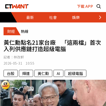
跳至主要內容區塊
下載 APP
最新
社會
娛樂
財經
財經
熱線
黃仁勳點名21家台廠 「這兩檔」首次
入列供應鏈打造超級電腦
記者：
林孜軒
2026-05-31 10:55
台股
輝達
黃仁勳
AI
超級電腦