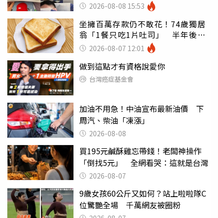
別亂喝
2026-08-08 15:53
坐擁百萬存款仍不敢花！74歲獨居
翁「1餐只吃1片吐司」 半年後暴
瘦嚇壞女兒
2026-08-07 12:01
做到這點才有資格說愛你
台灣癌症基金會
加油不用急！中油宣布最新油價 下
周汽、柴油「凍漲」
2026-08-08
買195元鹹酥雞忘帶錢！老闆神操作
「倒找5元」 全網看哭：這就是台灣
2026-08-07
9歲女孩60公斤又如何？站上啦啦隊C
位驚艷全場 千萬網友被圈粉