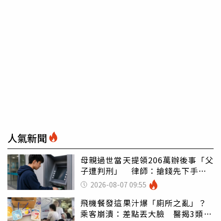
人氣新聞
母親過世當天提領206萬辦後事「父
子遭判刑」 律師：搶錢先下手是
罪
2026-08-07 09:55
飛機餐發這果汁爆「廁所之亂」？
乘客崩潰：差點丟大臉 醫揭3類人