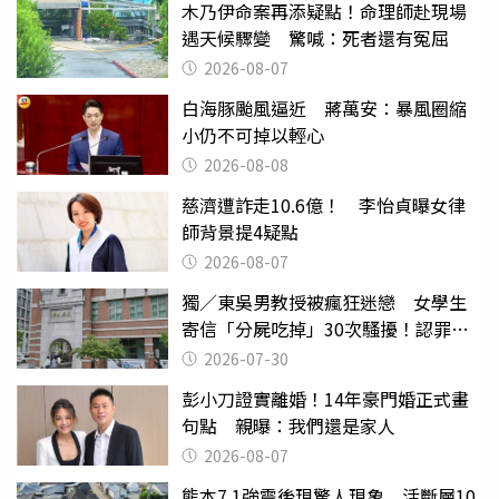
木乃伊命案再添疑點！命理師赴現場
遇天候驟變 驚喊：死者還有冤屈
2026-08-07
白海豚颱風逼近 蔣萬安：暴風圈縮
小仍不可掉以輕心
2026-08-08
慈濟遭詐走10.6億！ 李怡貞曝女律
師背景提4疑點
2026-08-07
獨／東吳男教授被瘋狂迷戀 女學生
寄信「分屍吃掉」30次騷擾！認罪免
關
2026-07-30
彭小刀證實離婚！14年豪門婚正式畫
句點 親曝：我們還是家人
2026-08-07
熊本7.1強震後現驚人現象 活斷層10