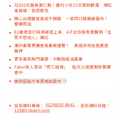
花830元變身黃仁勳！農村小伙10天吸粉數萬 爆紅
後竟喊：我很害怕
開心出遊露營竟成不歸路 一家四口陳屍帳篷內！
警曝死因
82歲老母打麻將被拒上桌 4子女自製免責聲明「生
死不怨他人」爆紅
潮州毒駕男攔查竟暴衝撞警！ 奧迪深夜逃逸遭逮
羈押
更多最新熱門議題：中聯致癌油風暴
Faker家人突收「死亡威脅」 貼文火速遭刪除警調
查中
做到這點才有資格說愛你
PR
(02)6630-8641
投訴爆料專線：
、投訴爆料信箱：
119@ctwant.com