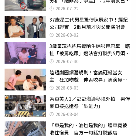
分析「絕非為了爭產」：2年前就已言
行詭異
2026-07-22
37歲星二代男星驚傳陳屍家中！經紀
公司證實 2個月前才與父開演唱會
2026-08-02
3歲童玩搖搖馬遭陌生婦狠甩巴掌 瞎
扯「被罵吃屎」遭法官打臉判5月須入
監
2026-07-30
陸短劇圈爆潛規則！富婆砸錢當女
主 狂加吻戲「伸舌咬唇」男演員崩
潰
2026-08-03
香車美人1／彭彭海邊秘境外拍 男伴
豪車接送還祭「鈔能力」
2026-08-04
「車是我的、油也是我的」睡車竟被
收住宿費 官方一句話打臉飯店