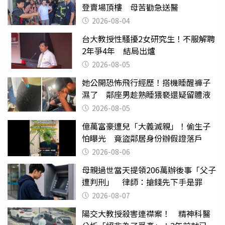
登賣場頂樓 母苦勸急送醫
2026-08-04
台大教授性騷擾2女研究生！不服解聘
2年爭4年 結局出爐
2026-08-05
她公開恐怖飛行經歷！搭機睡醒褲子
濕了 鄰座男趁熟睡猥褻還疑留體液
2026-08-05
億萬富豪遭兒「大義滅親」！偷生子
怕曝光 竟盜鄰居身份辦假證落戶
2026-08-06
母親過世當天提領206萬辦後事「父子
遭判刑」 律師：搶錢先下手是罪
2026-08-07
陽交大教授殺害連襟案！ 精神科醫