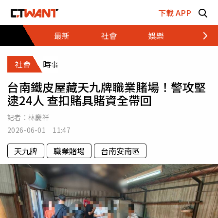
跳至主要內容區塊
下載 APP
最新
社會
娛樂
財經
社會
時事
台南鐵皮屋藏天九牌職業賭場！警攻堅
逮24人 查扣賭具賭資全帶回
記者：
林慶祥
2026-06-01 11:47
天九牌
職業賭場
台南安南區