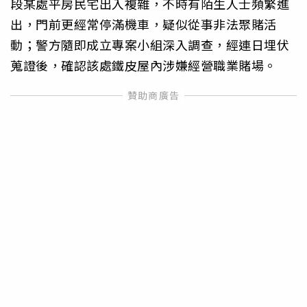
段某處平房民宅出入複雜，不時有陌生人士頻繁進
出，門前更經常停滿機車，疑似從事非法聚賭活
動；警方隨即成立專案小組深入調查，經連日埋伏
蒐證後，確認該處鐵皮屋內涉嫌經營職業賭場。