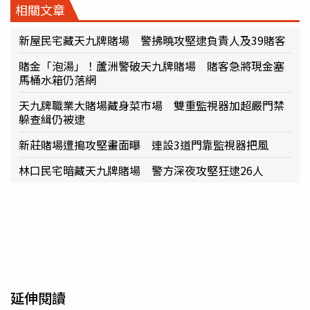
相關文章
新屋民宅藏天九牌賭場 警拂曉攻堅逮負責人及39賭客
賭金「泡湯」！蘆洲警破天九牌賭場 賭客急將現金塞
馬桶水箱仍落網
天九牌職業大賭場藏身菜市場 雙重監視器加超嚴門禁
躲查緝仍被逮
新莊賭場遭搗攻堅畫面曝 連設3道門靠監視器把風
林口民宅暗藏天九牌賭場 警方深夜攻堅狂逮26人
延伸閱讀