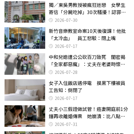
獨／東吳男教授被瘋狂迷戀 女學生
寄信「分屍吃掉」30次騷擾！認罪免
關
2026-07-30
新竹音樂教室命案10天後復課！他批
「太冷血」 員工怒駁：閉上嘴
2026-07-17
中和兒媳遭公公砍百刀致死 閨密揭
「全家都惡魔」：丈夫在老婆時懷孕
摔東西
2026-07-28
女子入住飯店遇停電 摸黑下樓被員
工告知：倒閉了
2026-07-17
丈夫小三假證做試管！癌妻開庭前1分
鐘再收離婚傳票 她崩潰：比八點檔
還扯
2026-07-31