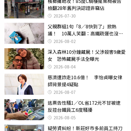
檳榔攤助攻！85度C騎樓擺桌椅被告
檢翻28年舊判決認證非竊佔
2026-07-30
父親群組1句「8／8快到了」掀熱
議！ 10萬人笑翻：高鐵疏運也沒列
父親節
2026-08-02
深入森林10分鐘藏屍！父涉殺害9歲愛
女 恐怖藏屍手法全曝光
2026-08-04
慈濟遭詐走10.6億！ 李怡貞曝女律
師背景提4疑點
2026-08-07
逃票告性騷1／OL省172元不甘被逮
反控台鐵員工6度騷擾
2026-08-05
疑勞資糾紛！新莊好市多前員工持刀