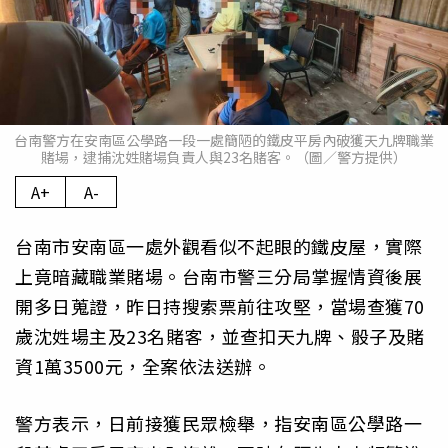
台南警方在安南區公學路一段一處簡陋的鐵皮平房內破獲天九牌職業
賭場，逮捕沈姓賭場負責人與23名賭客。（圖／警方提供）
A+
A-
台南市安南區一處外觀看似不起眼的鐵皮屋，實際
上竟暗藏職業賭場。台南市警三分局掌握情資後展
開多日蒐證，昨日持搜索票前往攻堅，當場查獲70
歲沈姓場主及23名賭客，並查扣天九牌、骰子及賭
資1萬3500元，全案依法送辦。
警方表示，日前接獲民眾檢舉，指安南區公學路一