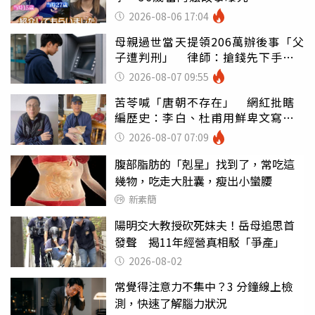
2026-08-06 17:04
母親過世當天提領206萬辦後事「父
子遭判刑」 律師：搶錢先下手是
罪
2026-08-07 09:55
苦苓喊「唐朝不存在」 網紅批瞎
編歷史：李白、杜甫用鮮卑文寫
詩？
2026-08-07 07:09
腹部脂肪的「剋星」找到了，常吃這
幾物，吃走大肚囊，瘦出小蠻腰
新素簡
陽明交大教授砍死妹夫！岳母追思首
發聲 揭11年經營真相駁「爭產」
2026-08-02
常覺得注意力不集中？3 分鐘線上檢
測，快速了解腦力狀況