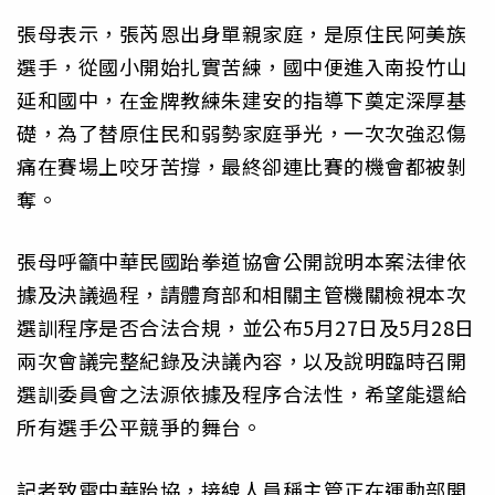
張母表示，張芮恩出身單親家庭，是原住民阿美族
選手，從國小開始扎實苦練，國中便進入南投竹山
延和國中，在金牌教練朱建安的指導下奠定深厚基
礎，為了替原住民和弱勢家庭爭光，一次次強忍傷
痛在賽場上咬牙苦撐，最終卻連比賽的機會都被剝
奪。
張母呼籲中華民國跆拳道協會公開說明本案法律依
據及決議過程，請體育部和相關主管機關檢視本次
選訓程序是否合法合規，並公布5月27日及5月28日
兩次會議完整紀錄及決議內容，以及說明臨時召開
選訓委員會之法源依據及程序合法性，希望能還給
所有選手公平競爭的舞台。
記者致電中華跆協，接線人員稱主管正在運動部開