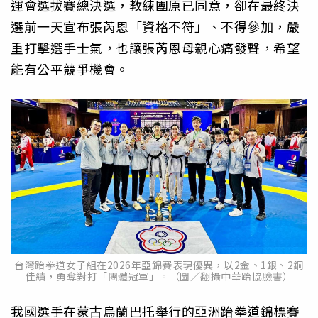
運會選拔賽總決選，教練團原已同意，卻在最終決
選前一天宣布張芮恩「資格不符」、不得參加，嚴
重打擊選手士氣，也讓張芮恩母親心痛發聲，希望
能有公平競爭機會。
台灣跆拳道女子組在2026年亞錦賽表現優異，以2金、1銀、2銅
佳績，勇奪對打「團體冠軍」。（圖／翻攝中華跆協臉書）
我國選手在蒙古烏蘭巴托舉行的亞洲跆拳道錦標賽