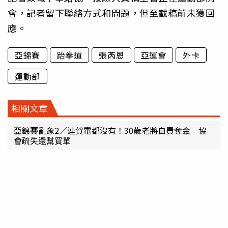
會，記者留下聯絡方式和問題，但至截稿前未獲回
應。
亞錦賽
跆拳道
張芮恩
亞運會
外卡
運動部
相關文章
亞錦賽亂象2／連賀電都沒有！30歲老將自費奪金 協
會疏失還幫買單