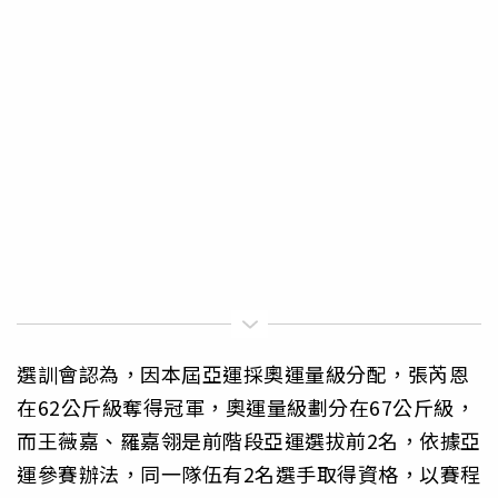
選訓會認為，因本屆亞運採奧運量級分配，張芮恩
在62公斤級奪得冠軍，奧運量級劃分在67公斤級，
而王薇嘉、羅嘉翎是前階段亞運選拔前2名，依據亞
運參賽辦法，同一隊伍有2名選手取得資格，以賽程