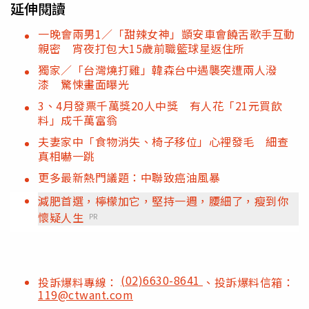
延伸閱讀
一晚會兩男1／「甜辣女神」顗安車會饒舌歌手互動
親密 宵夜打包大15歲前職籃球星返住所
獨家／「台灣燒打雞」韓森台中遇襲突遭兩人潑
漆 驚悚畫面曝光
3、4月發票千萬獎20人中獎 有人花「21元買飲
料」成千萬富翁
夫妻家中「食物消失、椅子移位」心裡發毛 細查
真相嚇一跳
更多最新熱門議題：中聯致癌油風暴
減肥首選，檸檬加它，堅持一週，腰細了，瘦到你
懷疑人生
PR
(02)6630-8641
投訴爆料專線：
、投訴爆料信箱：
119@ctwant.com