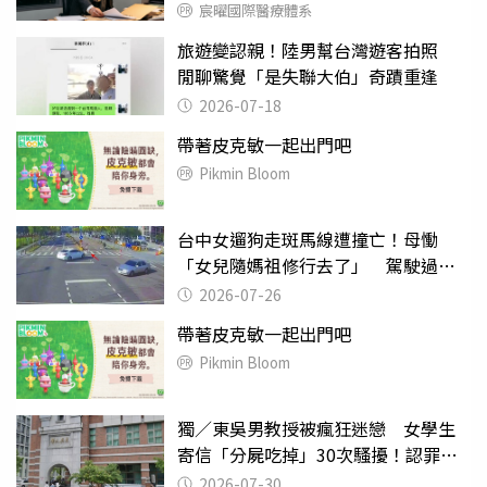
宸曜國際醫療體系
旅遊變認親！陸男幫台灣遊客拍照
閒聊驚覺「是失聯大伯」奇蹟重逢
2026-07-18
帶著皮克敏一起出門吧
Pikmin Bloom
台中女遛狗走斑馬線遭撞亡！母慟
「女兒隨媽祖修行去了」 駕駛過失
致死判9月
2026-07-26
帶著皮克敏一起出門吧
Pikmin Bloom
獨／東吳男教授被瘋狂迷戀 女學生
寄信「分屍吃掉」30次騷擾！認罪免
關
2026-07-30