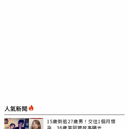
人氣新聞
15歲倒追27歲男！交往1個月懷
孕 36歲當阿嬤故事曝光