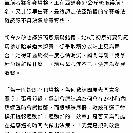
靠前者獲參賽資格，王在亞錦賽67公斤級取得前7
名，又比張早出賽，最終認定依亞跆盟的參賽辦法
確認張不具決選參賽資格。
朝令夕改也讓張芮恩震驚錯愕，她6月初原訂要到羅
馬參加跆拳道大獎賽，想爭取積分以站上更高舞
台，她得知噩耗後一度心情消沉，詢問母親「我拿
積分還能做什麼」，讓張母心疼不已，決定為女兒
發聲。
「若一開始即不具資格，為何教練團原先同意參
賽？」張母質疑，選訓會議結論為何會在24小時內
透過臨時會議推翻，而根據秩序冊，教練和選手替
換須提報運動部，運動部的「效率」是否又高到能
在這麼短的時間內做出決策，「究竟是規則改變