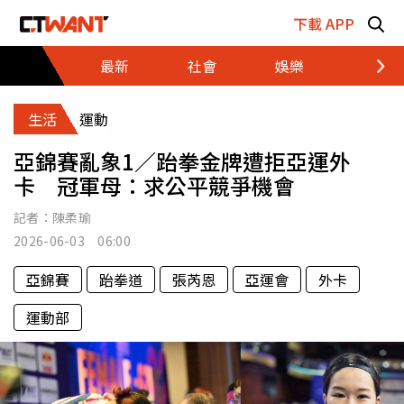
跳至主要內容區塊
下載 APP
最新
社會
娛樂
財經
生活
運動
亞錦賽亂象1／跆拳金牌遭拒亞運外
卡 冠軍母：求公平競爭機會
記者：
陳柔瑜
2026-06-03 06:00
亞錦賽
跆拳道
張芮恩
亞運會
外卡
運動部