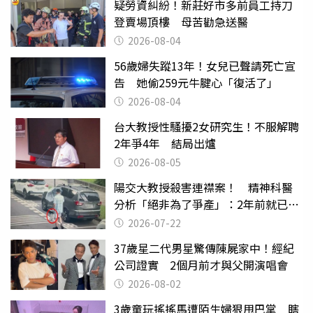
疑勞資糾紛！新莊好市多前員工持刀
登賣場頂樓 母苦勸急送醫
2026-08-04
56歲婦失蹤13年！女兒已聲請死亡宣
告 她偷259元牛腱心「復活了」
2026-08-04
台大教授性騷擾2女研究生！不服解聘
2年爭4年 結局出爐
2026-08-05
陽交大教授殺害連襟案！ 精神科醫
分析「絕非為了爭產」：2年前就已言
行詭異
2026-07-22
37歲星二代男星驚傳陳屍家中！經紀
公司證實 2個月前才與父開演唱會
2026-08-02
3歲童玩搖搖馬遭陌生婦狠甩巴掌 瞎