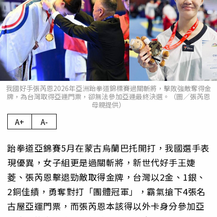
我國好手張芮恩2026年亞洲跆拳道錦標賽過關斬將，擊敗強敵奪得金
牌，為台灣取得亞運門票，卻無法參加亞運最終決選。（圖／張芮恩
母親提供）
A+
A-
跆拳道亞錦賽5月在蒙古烏蘭巴托開打，我國選手表
現優異，女子組更是過關斬將，新世代好手王婕
菱、張芮恩擊退勁敵取得金牌，台灣以2金、1銀、
2銅佳績，勇奪對打「團體冠軍」，霸氣搶下4張名
古屋亞運門票，而張芮恩本該得以外卡身分參加亞