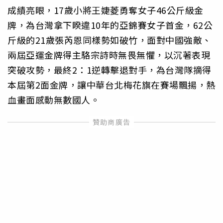
成績亮眼，17歲小將王婕菱勇奪女子46公斤級金
牌，為台灣拿下睽違10年的亞錦賽女子首金，62公
斤級的21歲張芮恩同樣勢如破竹，面對中國強敵、
兩屆亞運金牌得主駱宗詩時無畏無懼，以沉著表現
突破攻勢，最終2：1逆轉擊退對手，為台灣隊摘得
本屆第2面金牌，讓中華台北梅花旗在賽場飄揚，熱
血畫面感動無數國人。