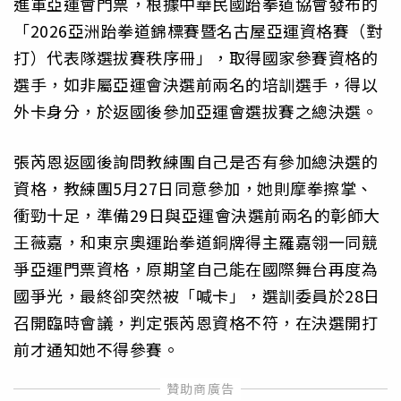
進軍亞運會門票，根據中華民國跆拳道協會發布的
「2026亞洲跆拳道錦標賽暨名古屋亞運資格賽（對
打）代表隊選拔賽秩序冊」，取得國家參賽資格的
選手，如非屬亞運會決選前兩名的培訓選手，得以
外卡身分，於返國後參加亞運會選拔賽之總決選。
張芮恩返國後詢問教練團自己是否有參加總決選的
資格，教練團5月27日同意參加，她則摩拳擦掌、
衝勁十足，準備29日與亞運會決選前兩名的彰師大
王薇嘉，和東京奧運跆拳道銅牌得主羅嘉翎一同競
爭亞運門票資格，原期望自己能在國際舞台再度為
國爭光，最終卻突然被「喊卡」，選訓委員於28日
召開臨時會議，判定張芮恩資格不符，在決選開打
前才通知她不得參賽。