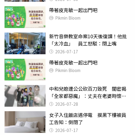
帶著皮克敏一起出門吧
Pikmin Bloom
新竹音樂教室命案10天後復課！他批
「太冷血」 員工怒駁：閉上嘴
2026-07-17
帶著皮克敏一起出門吧
Pikmin Bloom
中和兒媳遭公公砍百刀致死 閨密揭
「全家都惡魔」：丈夫在老婆時懷孕
摔東西
2026-07-28
女子入住飯店遇停電 摸黑下樓被員
工告知：倒閉了
2026-07-17