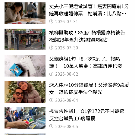
丈夫小三假證做試管！癌妻開庭前1分
鐘再收離婚傳票 她崩潰：比八點檔
還扯
2026-07-31
檳榔攤助攻！85度C騎樓擺桌椅被告
檢翻28年舊判決認證非竊佔
2026-07-30
父親群組1句「8／8快到了」掀熱
議！ 10萬人笑翻：高鐵疏運也沒列
父親節
2026-08-02
深入森林10分鐘藏屍！父涉殺害9歲愛
女 恐怖藏屍手法全曝光
2026-08-04
逃票告性騷1／OL省172元不甘被逮
反控台鐵員工6度騷擾
2026-08-05