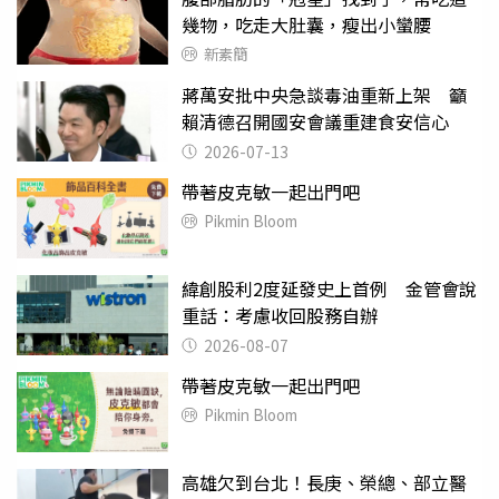
幾物，吃走大肚囊，瘦出小蠻腰
新素簡
蔣萬安批中央急談毒油重新上架 籲
賴清德召開國安會議重建食安信心
2026-07-13
帶著皮克敏一起出門吧
Pikmin Bloom
緯創股利2度延發史上首例 金管會說
重話：考慮收回股務自辦
2026-08-07
帶著皮克敏一起出門吧
Pikmin Bloom
高雄欠到台北！長庚、榮總、部立醫