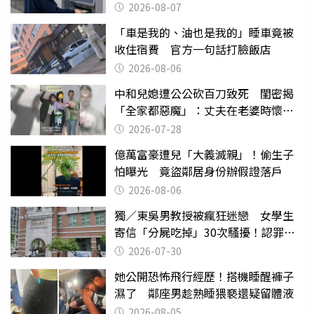
2026-08-07
「車是我的、油也是我的」睡車竟被
收住宿費 官方一句話打臉飯店
2026-08-06
中和兒媳遭公公砍百刀致死 閨密揭
「全家都惡魔」：丈夫在老婆時懷孕
摔東西
2026-07-28
億萬富豪遭兒「大義滅親」！偷生子
怕曝光 竟盜鄰居身份辦假證落戶
2026-08-06
獨／東吳男教授被瘋狂迷戀 女學生
寄信「分屍吃掉」30次騷擾！認罪免
關
2026-07-30
她公開恐怖飛行經歷！搭機睡醒褲子
濕了 鄰座男趁熟睡猥褻還疑留體液
2026-08-05