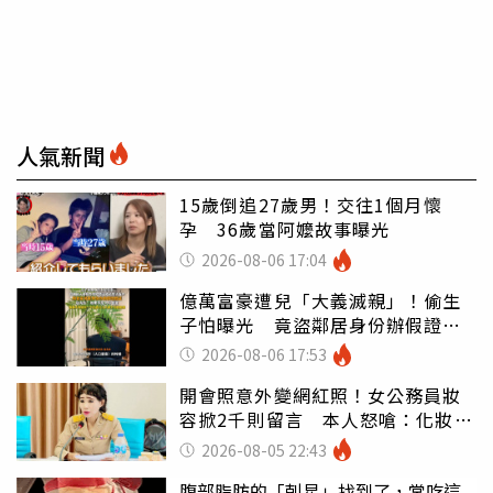
人氣新聞
15歲倒追27歲男！交往1個月懷
孕 36歲當阿嬤故事曝光
2026-08-06 17:04
億萬富豪遭兒「大義滅親」！偷生
子怕曝光 竟盜鄰居身份辦假證落
戶
2026-08-06 17:53
開會照意外變網紅照！女公務員妝
容掀2千則留言 本人怒嗆：化妝有
錯嗎
2026-08-05 22:43
腹部脂肪的「剋星」找到了，常吃這