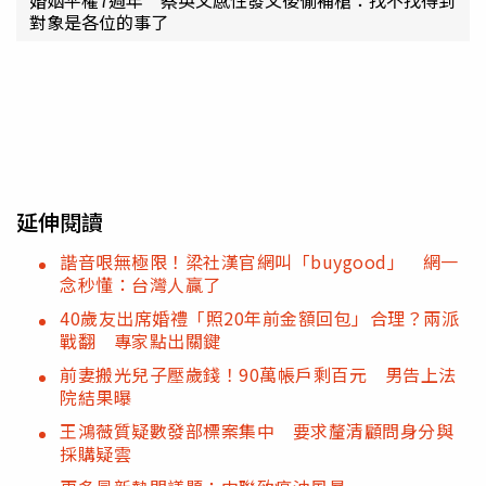
婚姻平權7週年 蔡英文感性發文後偷補槍：找不找得到
對象是各位的事了
延伸閱讀
諧音哏無極限！梁社漢官網叫「buygood」 網一
念秒懂：台灣人贏了
40歲友出席婚禮「照20年前金額回包」合理？兩派
戰翻 專家點出關鍵
前妻搬光兒子壓歲錢！90萬帳戶剩百元 男告上法
院結果曝
王鴻薇質疑數發部標案集中 要求釐清顧問身分與
採購疑雲