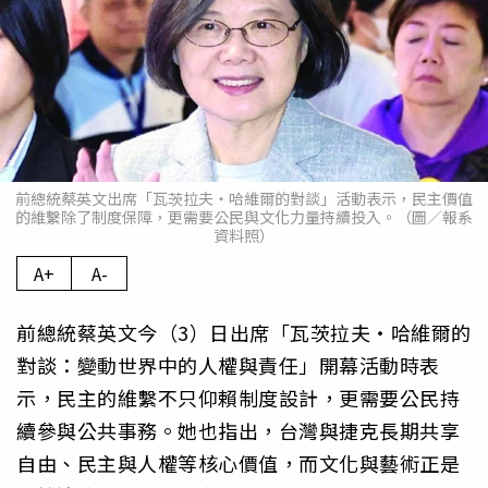
前總統蔡英文出席「瓦茨拉夫・哈維爾的對談」活動表示，民主價值
的維繫除了制度保障，更需要公民與文化力量持續投入。（圖／報系
資料照）
A+
A-
前總統蔡英文今（3）日出席「瓦茨拉夫・哈維爾的
對談：變動世界中的人權與責任」開幕活動時表
示，民主的維繫不只仰賴制度設計，更需要公民持
續參與公共事務。她也指出，台灣與捷克長期共享
自由、民主與人權等核心價值，而文化與藝術正是