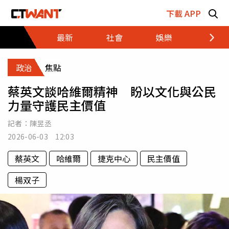
跳至主要內容區塊
下載 APP
最新
社會
娛樂
財經
政治
焦點
蔡英文談哈維爾精神 盼以文化與公民
力量守護民主價值
記者：
陳昱丞
2026-06-03 12:03
蔡英文
哈維爾
捷克中心
民主價值
楊双子