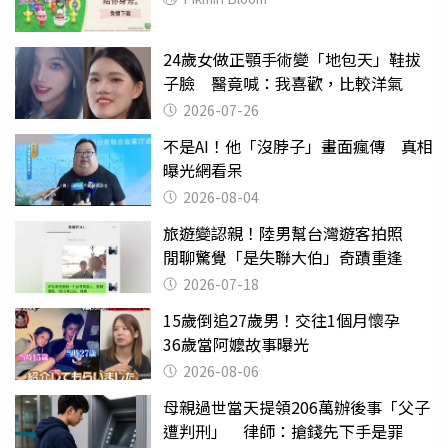
24歲女做正顎手術變「地包天」鞋拔
子臉 醫竟喊：我喜歡，比較洋氣
2026-07-26
不是AI！他「沒脖子」畫面瘋傳 真相
曝光網看呆
2026-08-04
旅遊變認親！陸男幫台灣遊客拍照
閒聊驚覺「是失聯大伯」奇蹟重逢
2026-07-18
15歲倒追27歲男！交往1個月懷孕
36歲當阿嬤故事曝光
2026-08-06
母親過世當天提領206萬辦後事「父子
遭判刑」 律師：搶錢先下手是罪