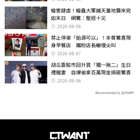
蝗害肆虐！蝗蟲大軍鋪天蓋地襲來宛
如末日 網驚：聖經十災
2026-08-06
禁止停車「始源可以」！本尊驚喜現
身早餐店 鐵粉店長嚇傻尖叫
2026-08-07
胡瓜靠股市回升買「獨一無二」生日
禮寵妻 自爆偷拿百萬現金搞砸驚喜
2026-08-06
Recommended by