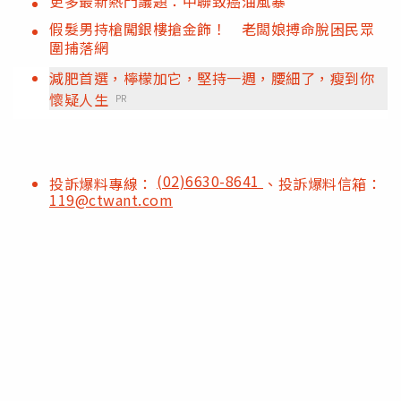
更多最新熱門議題：中聯致癌油風暴
假髮男持槍闖銀樓搶金飾！ 老闆娘搏命脫困民眾
圍捕落網
減肥首選，檸檬加它，堅持一週，腰細了，瘦到你
懷疑人生
PR
(02)6630-8641
投訴爆料專線：
、投訴爆料信箱：
119@ctwant.com