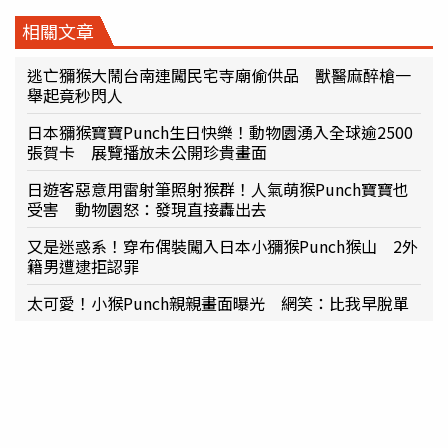
相關文章
逃亡獼猴大鬧台南連闖民宅寺廟偷供品 獸醫麻醉槍一
舉起竟秒閃人
日本獼猴寶寶Punch生日快樂！動物園湧入全球逾2500
張賀卡 展覽播放未公開珍貴畫面
日遊客惡意用雷射筆照射猴群！人氣萌猴Punch寶寶也
受害 動物園怒：發現直接轟出去
又是迷惑系！穿布偶裝闖入日本小獼猴Punch猴山 2外
籍男遭逮拒認罪
太可愛！小猴Punch親親畫面曝光 網笑：比我早脫單