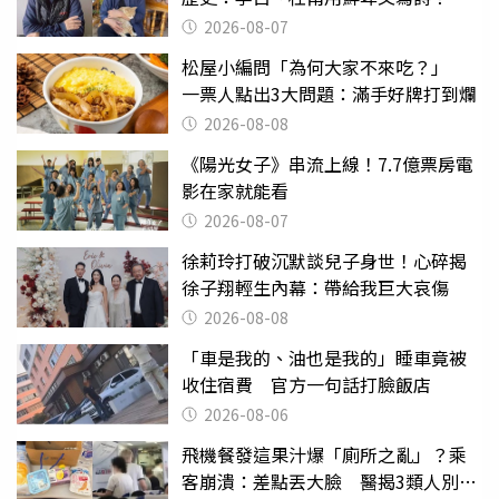
2026-08-07
松屋小編問「為何大家不來吃？」
一票人點出3大問題：滿手好牌打到爛
2026-08-08
《陽光女子》串流上線！7.7億票房電
影在家就能看
2026-08-07
徐莉玲打破沉默談兒子身世！心碎揭
徐子翔輕生內幕：帶給我巨大哀傷
2026-08-08
「車是我的、油也是我的」睡車竟被
收住宿費 官方一句話打臉飯店
2026-08-06
飛機餐發這果汁爆「廁所之亂」？乘
客崩潰：差點丟大臉 醫揭3類人別亂