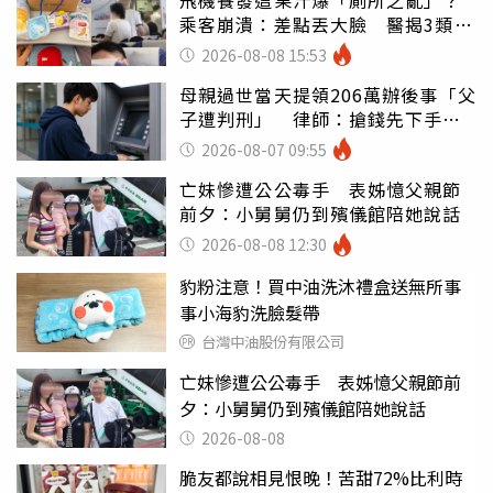
乘客崩潰：差點丟大臉 醫揭3類人
別亂喝
2026-08-08 15:53
母親過世當天提領206萬辦後事「父
子遭判刑」 律師：搶錢先下手是
罪
2026-08-07 09:55
亡妹慘遭公公毒手 表姊憶父親節
前夕：小舅舅仍到殯儀館陪她說話
2026-08-08 12:30
豹粉注意！買中油洗沐禮盒送無所事
事小海豹洗臉髮帶
台灣中油股份有限公司
亡妹慘遭公公毒手 表姊憶父親節前
夕：小舅舅仍到殯儀館陪她說話
2026-08-08
脆友都說相見恨晚！苦甜72%比利時