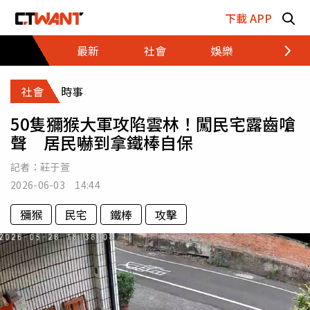
跳至主要內容區塊
下載 APP
最新
社會
娛樂
財經
社會
時事
50隻獼猴大軍攻陷雲林！闖民宅露齒嗆
聲 居民嚇到拿鐵棒自保
記者：
莊于萱
2026-06-03 14:44
獼猴
民宅
鐵棒
攻擊