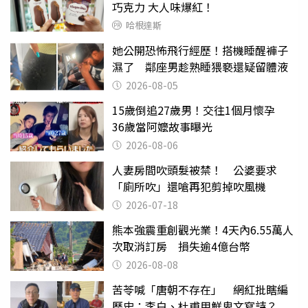
巧克力 大人味爆紅！
哈根達斯
她公開恐怖飛行經歷！搭機睡醒褲子
濕了 鄰座男趁熟睡猥褻還疑留體液
2026-08-05
15歲倒追27歲男！交往1個月懷孕
36歲當阿嬤故事曝光
2026-08-06
人妻房間吹頭髮被禁！ 公婆要求
「廁所吹」還嗆再犯剪掉吹風機
2026-07-18
熊本強震重創觀光業！4天內6.55萬人
次取消訂房 損失逾4億台幣
2026-08-08
苦苓喊「唐朝不存在」 網紅批瞎編
歷史：李白、杜甫用鮮卑文寫詩？