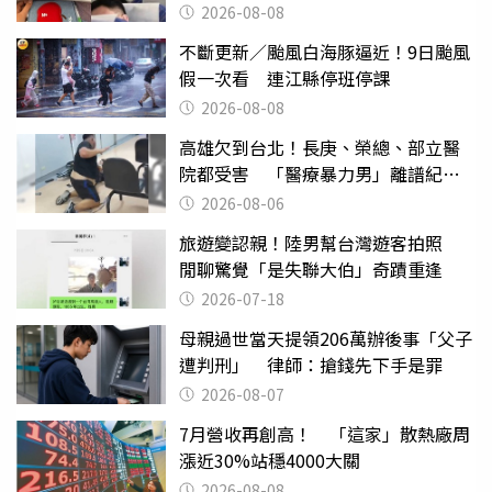
喝
2026-08-08
不斷更新／颱風白海豚逼近！9日颱風
假一次看 連江縣停班停課
2026-08-08
高雄欠到台北！長庚、榮總、部立醫
院都受害 「醫療暴力男」離譜紀錄
曝光
2026-08-06
旅遊變認親！陸男幫台灣遊客拍照
閒聊驚覺「是失聯大伯」奇蹟重逢
2026-07-18
母親過世當天提領206萬辦後事「父子
遭判刑」 律師：搶錢先下手是罪
2026-08-07
7月營收再創高！ 「這家」散熱廠周
漲近30%站穩4000大關
2026-08-08