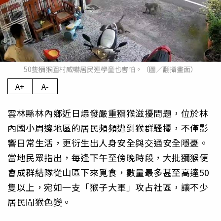
50隻獼猴圍村威嚇居民連學童也害怕。（圖／翻攝畫面）
A+
A-
雲林縣林內鄉近日爆發嚴重獼猴滋擾問題，位於林
內國小周邊地區的居民頻頻遭到猴群騷擾，不僅影
響日常生活，更衍生出人身安全與交通安全隱憂。
當地民眾指出，每逢下午至傍晚時段，大批獼猴便
會成群結隊從山區下來覓食，數量最多甚至高達50
隻以上，宛如一支「猴子大軍」攻占社區，讓不少
居民聞猴色變。