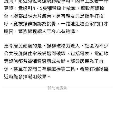
提到，附近有位阿嬤騎腳踏車時，因車上放著一杯
豆漿，竟吸引4、5隻獼猴撲上搶奪，導致阿嬤摔
傷，腿部出現大片瘀青。另有親友只是揮手打招
呼，竟被猴群誤認為挑釁，一路遭追趕至家門口才
脫困，驚險過程讓人至今心有餘悸。
更令居民頭痛的是，猴群破壞力驚人，社區內不少
公共設施與住家設備遭到破壞，包括電表、電話線
等設施都曾被獼猴踩壞或拉斷。部分居民為了自
保，甚至在家門口準備鐵棒等工具，希望在獼猴靠
近時能發揮嚇阻效果。