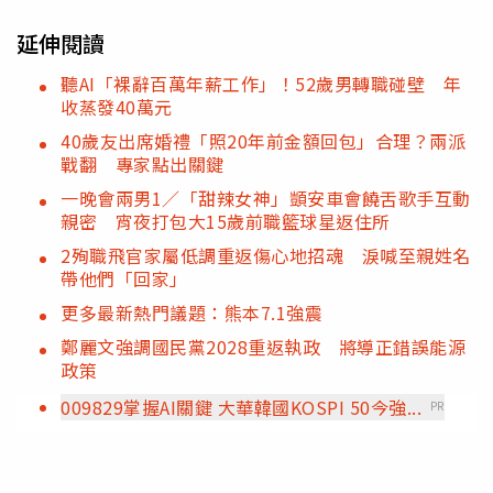
延伸閱讀
聽AI「裸辭百萬年薪工作」！52歲男轉職碰壁 年
收蒸發40萬元
40歲友出席婚禮「照20年前金額回包」合理？兩派
戰翻 專家點出關鍵
一晚會兩男1／「甜辣女神」顗安車會饒舌歌手互動
親密 宵夜打包大15歲前職籃球星返住所
2殉職飛官家屬低調重返傷心地招魂 淚喊至親姓名
帶他們「回家」
更多最新熱門議題：熊本7.1強震
鄭麗文強調國民黨2028重返執政 將導正錯誤能源
政策
009829掌握AI關鍵 大華韓國KOSPI 50今強...
PR