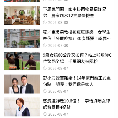
下周鬼門開！家中掛兩物易招好兄
弟 居家風水12禁忌快檢查
2026-08-08
獨／東吳男教授被瘋狂迷戀 女學生
寄信「分屍吃掉」30次騷擾！認罪免
關
2026-07-30
9歲女孩60公斤又如何？站上啦啦隊C
位驚艷全場 千萬網友被圈粉
2026-08-07
彭小刀證實離婚！14年豪門婚正式畫
句點 親曝：我們還是家人
2026-08-07
慈濟遭詐走10.6億！ 李怡貞曝女律
師背景提4疑點
2026-08-07