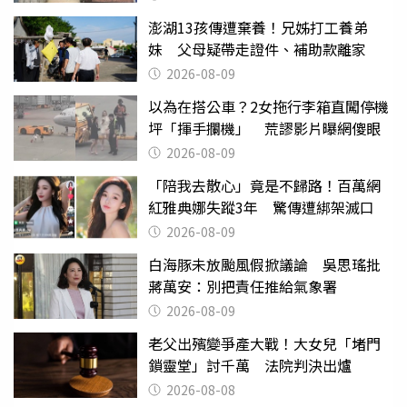
澎湖13孩傳遭棄養！兄姊打工養弟
妹 父母疑帶走證件、補助款離家
2026-08-09
以為在搭公車？2女拖行李箱直闖停機
坪「揮手攔機」 荒謬影片曝網傻眼
2026-08-09
「陪我去散心」竟是不歸路！百萬網
紅雅典娜失蹤3年 驚傳遭綁架滅口
2026-08-09
白海豚未放颱風假掀議論 吳思瑤批
蔣萬安：別把責任推給氣象署
2026-08-09
老父出殯變爭產大戰！大女兒「堵門
鎖靈堂」討千萬 法院判決出爐
2026-08-08