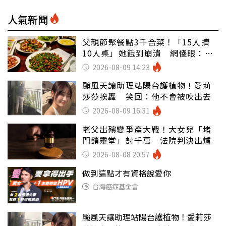
人氣新聞
父親節聚餐點3千合菜！「15人擠
10人桌」她餓到崩潰 網傻眼：讓
店家看笑話
2026-08-09 14:23
颱風天讓助理站陽台護植物！愛莉
莎莎挨轟 笑回：他不會被吹出去
2026-08-09 16:31
老父出殯變爭產大戰！大女兒「堵
門鎖靈堂」討千萬 法院判決出爐
2026-08-08 20:57
做到這點才有資格說愛你
台灣癌症基金會
颱風天讓助理站陽台護植物！愛莉莎