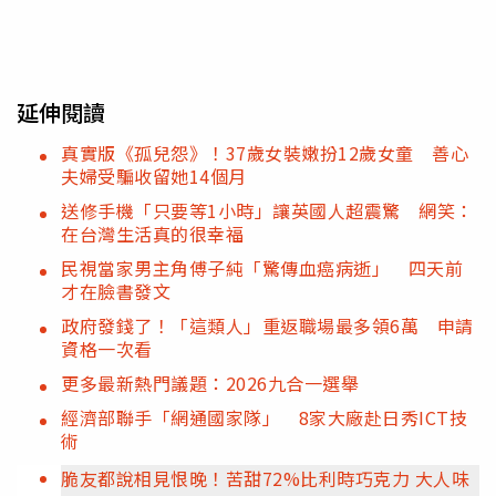
延伸閱讀
真實版《孤兒怨》！37歲女裝嫩扮12歲女童 善心
夫婦受騙收留她14個月
送修手機「只要等1小時」讓英國人超震驚 網笑：
在台灣生活真的很幸福
民視當家男主角傅子純「驚傳血癌病逝」 四天前
才在臉書發文
政府發錢了！「這類人」重返職場最多領6萬 申請
資格一次看
更多最新熱門議題：2026九合一選舉
經濟部聯手「網通國家隊」 8家大廠赴日秀ICT技
術
脆友都說相見恨晚！苦甜72%比利時巧克力 大人味