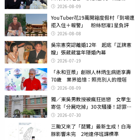
絲：我們心意相通
2026-08-09
YouTuber花19萬開箱度假村「到場遭
拒入住＋報警」 粉絲怒灌1星負評
2026-08-08
吳宗憲突認離婚12年 起底「正牌憲
嫂」張葳葳當年隱婚內幕
2026-07-19
「永和豆漿」創辦人林炳生病逝享壽
70歲 業界追憶：照亮別人的燈塔
2026-08-09
獨／東吳男教授被瘋狂迷戀 女學生
寄信「分屍吃掉」30次騷擾！認罪免
關
2026-07-30
三颱又來了「琵鷺」最新生成！白海
豚影響未完 2地達停班課標準