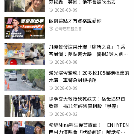
莎挨轟 笑回：他不會被吹出去
2026-08-09
做到這點才有資格說愛你
台灣癌症基金會
飛機餐發這果汁爆「廁所之亂」？乘
客崩潰：差點丟大臉 醫揭3類人別亂
喝
2026-08-08
漢光演習驚魂！20多枚105榴砲彈滾落
水溝 軍警急封鎖搶運
2026-08-09
陽明交大教授砍死妹夫！岳母追思首
發聲 揭11年經營真相駁「爭產」
2026-08-02
粉絲Mina輕生後首露面！ ENHYPEN
西村力演唱會「狀態超好」喊話粉