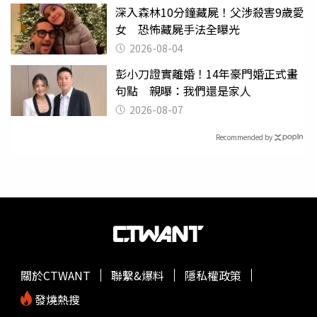
深入森林10分鐘藏屍！父涉殺害9歲愛
女 恐怖藏屍手法全曝光
2026-08-04
彭小刀證實離婚！14年豪門婚正式畫
句點 親曝：我們還是家人
2026-08-07
Recommended by
關於CTWANT
聯繫&爆料
隱私權政策
發燒熱搜