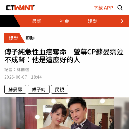
跳至主要內容區塊
下載 APP
最新
社會
娛樂
財經
娛樂
即時
傅子純急性血癌奪命 螢幕CP蘇晏霈泣
不成聲：他是這麼好的人
記者：
林俐瑄
2026-06-07 18:44
蘇晏霈
傅子純
民視