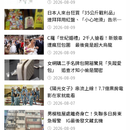
2026-08-09
日本人來台狂買「35公斤戰利品」
連拜拜用紅盤、「小心地滑」告示牌
也帶回家
2026-08-09
C羅「世紀婚禮」2千人搶看！新娘車
遭瘋狂包圍 最後竟是超大烏龍
2026-08-09
女網購二手名牌包開箱驚見「失蹤愛
包」 追查才知小偷是閨密
2026-08-09
《陽光女子》串流上線！7.7億票房電
影在家就能看
2026-08-07
男模租屋處離奇身亡！失聯多日房東
急報警 IG最後發文藏玄機
2026-08-09