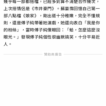
幾乎每一部都搭檔，已經多到算不清楚合作幾次，
上次搭情侶是《市井豪門》。蘇晏霈回憶自己第一
部八點檔《娘家》，剛出道十分稚嫩，完全不懂規
則，還是傅子純帶著她演戲，她還向表白「我是你
的粉絲」，當時傅子純傻眼回：「蛤，怎麼這麼沒
眼光。」發現傅子純個性很幽默搞笑，十分平易近
人。