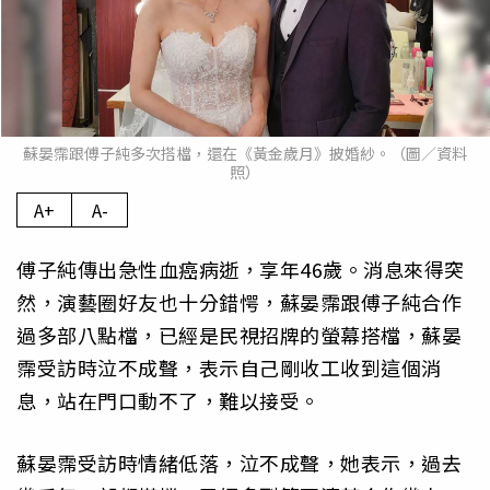
蘇晏霈跟傅子純多次搭檔，還在《黃金歲月》披婚紗。（圖／資料
照）
A+
A-
傅子純傳出急性血癌病逝，享年46歲。消息來得突
然，演藝圈好友也十分錯愕，蘇晏霈跟傅子純合作
過多部八點檔，已經是民視招牌的螢幕搭檔，蘇晏
霈受訪時泣不成聲，表示自己剛收工收到這個消
息，站在門口動不了，難以接受。
蘇晏霈受訪時情緒低落，泣不成聲，她表示，過去