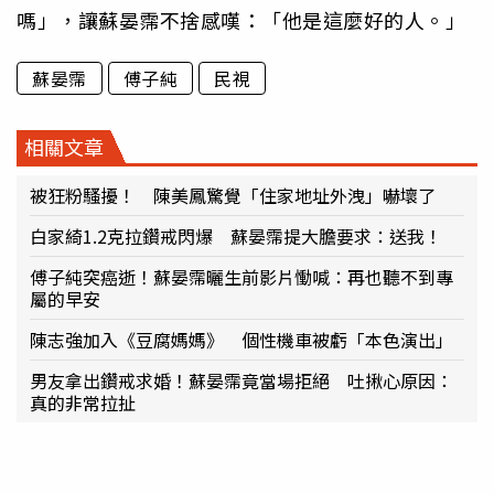
嗎」，讓蘇晏霈不捨感嘆：「他是這麼好的人。」
蘇晏霈
傅子純
民視
相關文章
被狂粉騷擾！ 陳美鳳驚覺「住家地址外洩」嚇壞了
白家綺1.2克拉鑽戒閃爆 蘇晏霈提大膽要求：送我！
傅子純突癌逝！蘇晏霈曬生前影片慟喊：再也聽不到專
屬的早安
陳志強加入《豆腐媽媽》 個性機車被虧「本色演出」
男友拿出鑽戒求婚！蘇晏霈竟當場拒絕 吐揪心原因：
真的非常拉扯