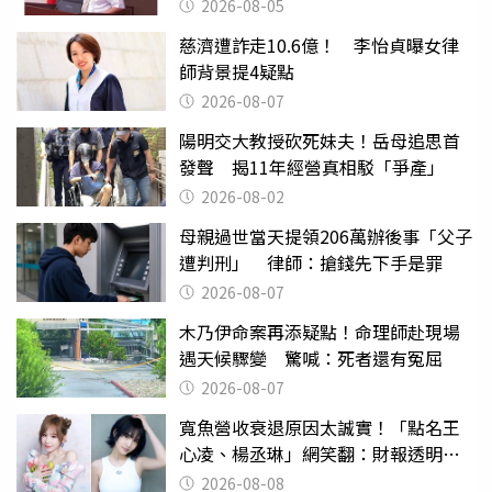
2026-08-05
慈濟遭詐走10.6億！ 李怡貞曝女律
師背景提4疑點
2026-08-07
陽明交大教授砍死妹夫！岳母追思首
發聲 揭11年經營真相駁「爭產」
2026-08-02
母親過世當天提領206萬辦後事「父子
遭判刑」 律師：搶錢先下手是罪
2026-08-07
木乃伊命案再添疑點！命理師赴現場
遇天候驟變 驚喊：死者還有冤屈
2026-08-07
寬魚營收衰退原因太誠實！「點名王
心凌、楊丞琳」網笑翻：財報透明度
滿分
2026-08-08