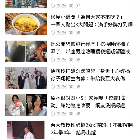
2026-08-07
松屋小編問「為何大家不來吃？」
一票人點出3大問題：滿手好牌打到爛
2026-08-08
她公開恐怖飛行經歷！搭機睡醒褲子
濕了 鄰座男趁熟睡猥褻還疑留體液
2026-08-05
徐莉玲打破沉默談兒子身世！心碎揭
徐子翔輕生內幕：帶給我巨大哀傷
2026-08-08
原本很討厭小S！家長曝「校慶1舉
動」讓她徹底改觀 網友洗版認證
2026-08-08
台大教授性騷擾2女研究生！不服解聘
2年爭4年 結局出爐