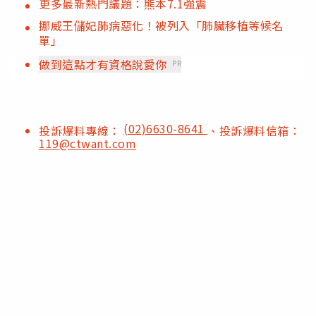
更多最新熱門議題：熊本7.1強震
挪威王儲妃肺病惡化！被列入「肺臟移植等候名
單」
做到這點才有資格說愛你
PR
(02)6630-8641
投訴爆料專線：
、投訴爆料信箱：
119@ctwant.com