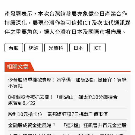
產發署表示，本次台灣館參展亦象徵台日產業合作
持續深化，展現台灣作為可信賴ICT及次世代通訊夥
伴之重要角色，擴大台灣在日本及國際市場佈局。
台股
網通
光寶科
日本
ICT
相關文章
今台股恐重挫掀賣壓！她準備「加碼2檔」撿便宜：買綠
不買紅
8檔個股今被抓去關！「劍湖山」飆太兇10分鐘撮合
處置到6／22
股利10元搶卡位 富邦媒狂噴7日挑戰千億市值
金融股成資金避風港？ 「這2檔」狂飆晉升百元金控股