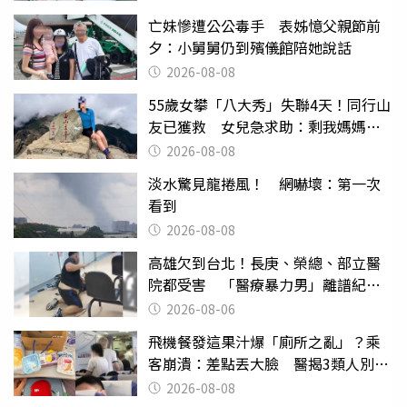
亡妹慘遭公公毒手 表姊憶父親節前
夕：小舅舅仍到殯儀館陪她說話
2026-08-08
55歲女攀「八大秀」失聯4天！同行山
友已獲救 女兒急求助：剩我媽媽還
沒找到
2026-08-08
淡水驚見龍捲風！ 網嚇壞：第一次
看到
2026-08-08
高雄欠到台北！長庚、榮總、部立醫
院都受害 「醫療暴力男」離譜紀錄
曝光
2026-08-06
飛機餐發這果汁爆「廁所之亂」？乘
客崩潰：差點丟大臉 醫揭3類人別亂
喝
2026-08-08