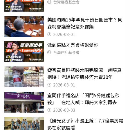
台灣癌症基金會
美國時隔15年罕見干預日圓匯市？貝
森特會議筆記意外露餡
2026-08-01
做到這點才有資格說愛你
台灣癌症基金會
遊客買景區瓶裝水喝完腹瀉 超噁真
相曝！老婦撿空瓶裝河水賣30年
2026-08-01
宜蘭伴手禮名店「開門5分鐘麵包秒
殺」 在地人喊：拜託大家別再去
2026-08-03
《陽光女子》串流上線！7.7億票房電
影在家就能看