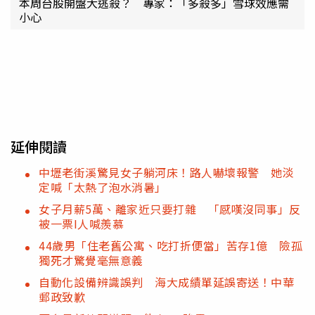
本周台股開盤大逃殺？ 專家：「多殺多」雪球效應需
小心
延伸閱讀
中壢老街溪驚見女子躺河床！路人嚇壞報警 她淡
定喊「太熱了泡水消暑」
女子月薪5萬、離家近只要打雜 「感嘆沒同事」反
被一票I人喊羨慕
44歲男「住老舊公寓、吃打折便當」苦存1億 險孤
獨死才驚覺毫無意義
自動化設備辨識誤判 海大成績單延誤寄送！中華
郵政致歉