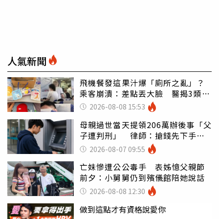
人氣新聞
飛機餐發這果汁爆「廁所之亂」？
乘客崩潰：差點丟大臉 醫揭3類人
別亂喝
2026-08-08 15:53
母親過世當天提領206萬辦後事「父
子遭判刑」 律師：搶錢先下手是
罪
2026-08-07 09:55
亡妹慘遭公公毒手 表姊憶父親節
前夕：小舅舅仍到殯儀館陪她說話
2026-08-08 12:30
做到這點才有資格說愛你