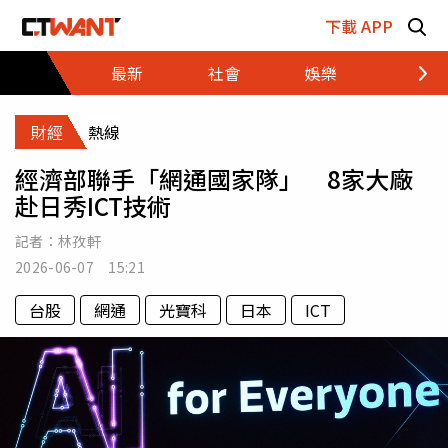
跳至主要內容區塊
下載 APP
最新
社會
娛樂
財經
財經
熱線
經濟部聯手「網通國家隊」 8家大廠
赴日秀ICT技術
記者：
林孜軒
2026-06-07 15:21
台股
網通
光寶科
日本
ICT