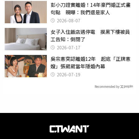
彭小刀證實離婚！14年豪門婚正式畫
句點 親曝：我們還是家人
2026-08-07
女子入住飯店遇停電 摸黑下樓被員
工告知：倒閉了
2026-07-17
吳宗憲突認離婚12年 起底「正牌憲
嫂」張葳葳當年隱婚內幕
2026-07-19
Recommended by