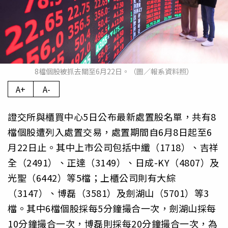
8檔個股被抓去關至6月22日。（圖／報系資料照）
A+
A-
證交所與櫃買中心5日公布最新處置股名單，共有8
檔個股遭列入處置交易，處置期間自6月8日起至6
月22日止。其中上市公司包括中纖（1718）、吉祥
全（2491）、正達（3149）、日成-KY（4807）及
光聖（6442）等5檔；上櫃公司則有大綜
（3147）、博磊（3581）及劍湖山（5701）等3
檔。其中6檔個股採每5分鐘撮合一次，劍湖山採每
10分鐘撮合一次，博磊則採每20分鐘撮合一次，為