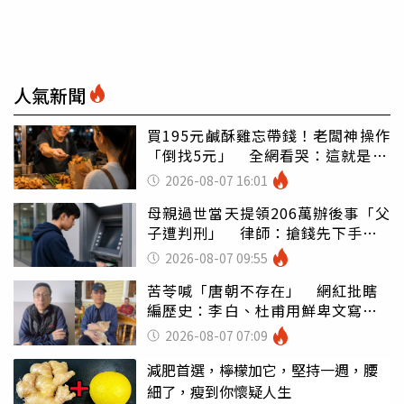
人氣新聞
買195元鹹酥雞忘帶錢！老闆神操作
「倒找5元」 全網看哭：這就是台
灣
2026-08-07 16:01
母親過世當天提領206萬辦後事「父
子遭判刑」 律師：搶錢先下手是
罪
2026-08-07 09:55
苦苓喊「唐朝不存在」 網紅批瞎
編歷史：李白、杜甫用鮮卑文寫
詩？
2026-08-07 07:09
減肥首選，檸檬加它，堅持一週，腰
細了，瘦到你懷疑人生