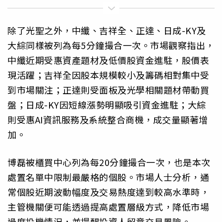
除了光聖之外，中纖、吉祥全、正達、日成-KY及
大綜同樣被列為每5分鐘撮合一次。市場觀察指出，
中纖近期受惠資產題材及低價股資金進駐，股價表
現活躍；吉祥全因股本規模較小及籌碼相對集中受
到市場關注；正達則受面板及光學相關題材帶動買
盤；日成-KY因短線漲勢明顯吸引資金進駐；大綜
則受惠AI資訊服務及系統整合商機，成交量顯著增
加。
博磊被櫃買中心列為每20分鐘撮合一次，也是本次
處置名單中限制最嚴格的個股。市場人士分析，通
常個股近期波動幅度及交易熱度達到較高水準時，
主管機關便可能透過提高處置層級方式，降低市場
過度投機情況，並提醒投資人留意交易風險。