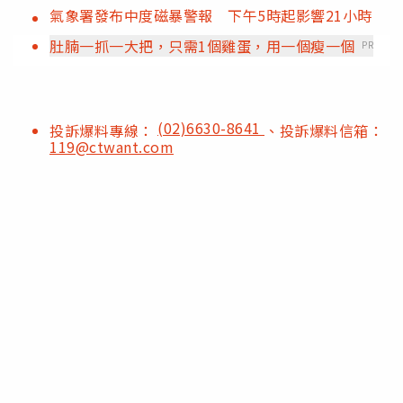
氣象署發布中度磁暴警報 下午5時起影響21小時
肚腩一抓一大把，只需1個雞蛋，用一個瘦一個
PR
(02)6630-8641
投訴爆料專線：
、投訴爆料信箱：
119@ctwant.com