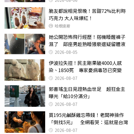
脆友都說相見恨晚！苦甜72%比利時
巧克力 大人味爆紅！
哈根達斯
她公開恐怖飛行經歷！搭機睡醒褲子
濕了 鄰座男趁熟睡猥褻還疑留體液
2026-08-05
伊波拉失控！民主剛果破4000人感
染、1850死 專家憂病毒恐已突變
2026-08-07
郭書瑤生日見證熱血世足 超狂金主
曝光「給10分滿分」
2026-08-07
買195元鹹酥雞忘帶錢！老闆神操作
「倒找5元」 全網看哭：這就是台灣
2026-08-07