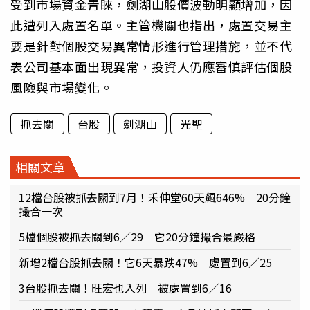
受到市場資金青睞，劍湖山股價波動明顯增加，因
此遭列入處置名單。主管機關也指出，處置交易主
要是針對個股交易異常情形進行管理措施，並不代
表公司基本面出現異常，投資人仍應審慎評估個股
風險與市場變化。
抓去關
台股
劍湖山
光聖
相關文章
12檔台股被抓去關到7月！禾伸堂60天飆646% 20分鐘
撮合一次
5檔個股被抓去關到6／29 它20分鐘撮合最嚴格
新增2檔台股抓去關！它6天暴跌47% 處置到6／25
3台股抓去關！旺宏也入列 被處置到6／16