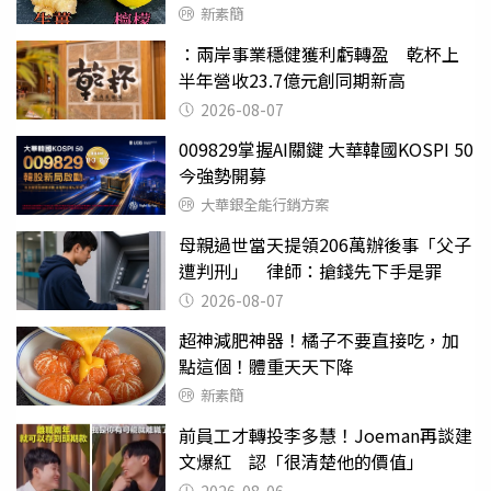
新素簡
：兩岸事業穩健獲利虧轉盈 乾杯上
半年營收23.7億元創同期新高
2026-08-07
009829掌握AI關鍵 大華韓國KOSPI 50
今強勢開募
大華銀全能行銷方案
母親過世當天提領206萬辦後事「父子
遭判刑」 律師：搶錢先下手是罪
2026-08-07
超神減肥神器！橘子不要直接吃，加
點這個！體重天天下降
新素簡
前員工才轉投李多慧！Joeman再談建
文爆紅 認「很清楚他的價值」
2026-08-06