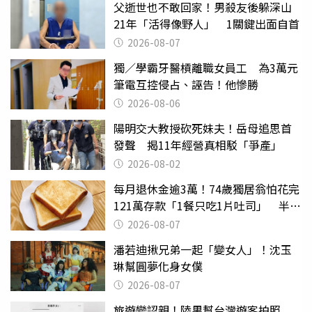
父逝世也不敢回家！男殺友後躲深山
21年「活得像野人」 1關鍵出面自首
2026-08-07
獨／學霸牙醫槓離職女員工 為3萬元
筆電互控侵占、誣告！他慘勝
2026-08-06
陽明交大教授砍死妹夫！岳母追思首
發聲 揭11年經營真相駁「爭產」
2026-08-02
每月退休金逾3萬！74歲獨居翁怕花完
121萬存款「1餐只吃1片吐司」 半年
後暴瘦嚇壞女兒
2026-08-07
潘若迪揪兄弟一起「變女人」！沈玉
琳幫圓夢化身女僕
2026-08-07
旅遊變認親！陸男幫台灣遊客拍照