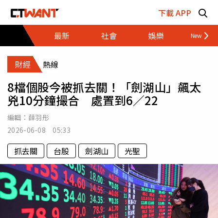
跳至主要內容區塊
下載 APP
最新
社會
娛樂
財經
財經
熱線
8檔個股今被抓去關！「劍湖山」飆太
兇10分鐘撮合 處置到6／22
編輯：
薛羽彤
2026-06-08 05:33
抓去關
台股
劍湖山
光聖