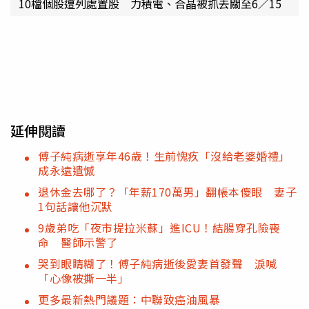
10檔個股遭列處置股 力積電、合晶被抓去關至6／15
延伸閱讀
傅子純病逝享年46歲！生前愧疚「沒給老婆婚禮」
成永遠遺憾
退休金去哪了？「年薪170萬男」翻帳本傻眼 妻子
1句話讓他沉默
9歲弟吃「夜市提拉米蘇」進ICU！結腸穿孔險喪
命 醫師示警了
哭到眼睛糊了！傅子純病逝後愛妻首發聲 淚喊
「心像被撕一半」
更多最新熱門議題：中聯致癌油風暴