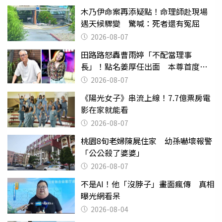
木乃伊命案再添疑點！命理師赴現場
遇天候驟變 驚喊：死者還有冤屈
2026-08-07
田路路怒轟曹雨婷「不配當理事
長」！點名姜厚任出面 本尊首度回
應了
2026-08-07
《陽光女子》串流上線！7.7億票房電
影在家就能看
2026-08-07
桃園8旬老婦陳屍住家 幼孫嚇壞報警
「公公殺了婆婆」
2026-08-07
不是AI！他「沒脖子」畫面瘋傳 真相
曝光網看呆
2026-08-04