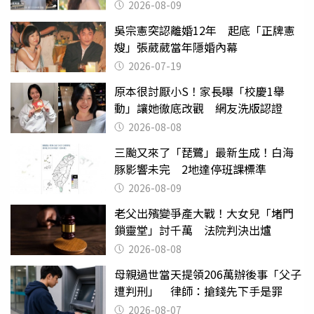
2026-08-09
吳宗憲突認離婚12年 起底「正牌憲
嫂」張葳葳當年隱婚內幕
2026-07-19
原本很討厭小S！家長曝「校慶1舉
動」讓她徹底改觀 網友洗版認證
2026-08-08
三颱又來了「琵鷺」最新生成！白海
豚影響未完 2地達停班課標準
2026-08-09
老父出殯變爭產大戰！大女兒「堵門
鎖靈堂」討千萬 法院判決出爐
2026-08-08
母親過世當天提領206萬辦後事「父子
遭判刑」 律師：搶錢先下手是罪
2026-08-07