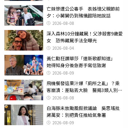
亡妹慘遭公公毒手 表姊憶父親節前
夕：小舅舅仍到殯儀館陪她說話
2026-08-08
深入森林10分鐘藏屍！父涉殺害9歲愛
女 恐怖藏屍手法全曝光
2026-08-04
黃仁勳狂讚華莎「連新歌都知道」
她得知身分後急寄手寫信致謝
2026-08-09
飛機餐發這果汁爆「廁所之亂」？乘
客崩潰：差點丟大臉 醫揭3類人別亂
喝
2026-08-08
白海豚未放颱風假掀議論 吳思瑤批
蔣萬安：別把責任推給氣象署
2026-08-09