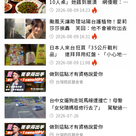
10人桌」她餓到崩潰 網傻眼：讓
店家看笑話
2026-08-09 14:23
颱風天讓助理站陽台護植物！愛莉
莎莎挨轟 笑回：他不會被吹出去
2026-08-09 16:31
日本人來台狂買「35公斤戰利
品」 連拜拜用紅盤、「小心地
滑」告示牌也帶回家
2026-08-09 11:08
做到這點才有資格說愛你
台灣癌症基金會
台中女遛狗走斑馬線遭撞亡！母慟
「女兒隨媽祖修行去了」 駕駛過失
致死判9月
2026-07-26
做到這點才有資格說愛你
台灣癌症基金會