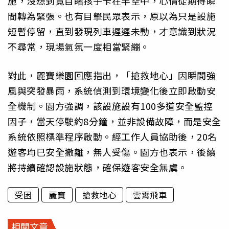
施，沒想到竟目睹孩子卡在半空中，心情從期待瞬
間轉為緊張。也有目擊民眾表示，原以為只是設施
短暫停留，直到發現列車遲遲未動，才意識到狀況
不尋常，現場氣氛一度相當緊繃。
對此，麗寶樂園回應指出，「搶救地心」因瞬間強
風與突發暴雨，系統偵測到環境變化後立即啟動安
全機制。園方強調，該設施設有100多道安全監控
因子，當天停駛約8分鐘，並非設備故障，而是安全
系統依照標準程序啟動。經工作人員協助後，20名
遊客均已安全撤離，無人受傷。園方也表示，後續
將持續確認設施狀態，確保遊客安全無虞。
受困
麗寶
搶救地心
雲霄飛車
相關文章