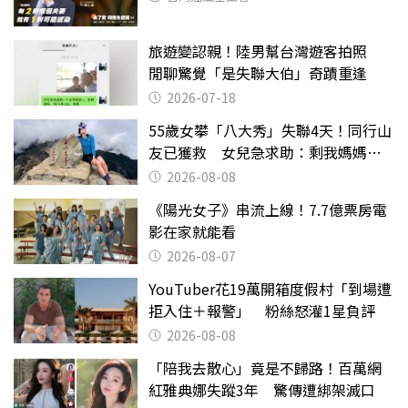
旅遊變認親！陸男幫台灣遊客拍照
閒聊驚覺「是失聯大伯」奇蹟重逢
2026-07-18
55歲女攀「八大秀」失聯4天！同行山
友已獲救 女兒急求助：剩我媽媽還
沒找到
2026-08-08
《陽光女子》串流上線！7.7億票房電
影在家就能看
2026-08-07
YouTuber花19萬開箱度假村「到場遭
拒入住＋報警」 粉絲怒灌1星負評
2026-08-08
「陪我去散心」竟是不歸路！百萬網
紅雅典娜失蹤3年 驚傳遭綁架滅口