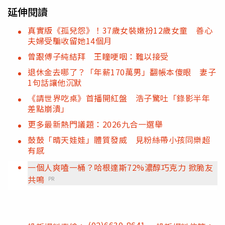
延伸閱讀
真實版《孤兒怨》！37歲女裝嫩扮12歲女童 善心
夫婦受騙收留她14個月
曾跟傅子純結拜 王瞳哽咽：難以接受
退休金去哪了？「年薪170萬男」翻帳本傻眼 妻子
1句話讓他沉默
《請世界吃桌》首播開紅盤 浩子驚吐「錄影半年
差點崩潰」
更多最新熱門議題：2026九合一選舉
鼓鼓「晴天娃娃」體質發威 見粉絲帶小孩同樂超
有感
一個人爽嗑一桶？哈根達斯72%濃醇巧克力 掀脆友
共鳴
PR
(02)6630-8641