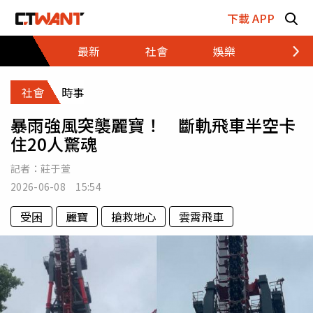
跳至主要內容區塊
下載 APP
最新
社會
娛樂
財經
社會
時事
暴雨強風突襲麗寶！ 斷軌飛車半空卡
住20人驚魂
記者：
莊于萱
2026-06-08 15:54
受困
麗寶
搶救地心
雲霄飛車