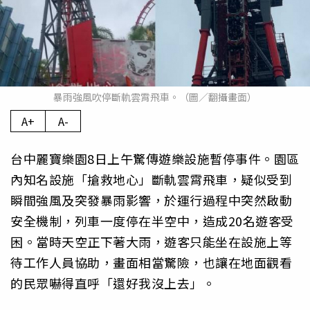
暴雨強風吹停斷軌雲霄飛車。（圖／翻攝畫面）
A+
A-
台中麗寶樂園8日上午驚傳遊樂設施暫停事件。園區
內知名設施「搶救地心」斷軌雲霄飛車，疑似受到
瞬間強風及突發暴雨影響，於運行過程中突然啟動
安全機制，列車一度停在半空中，造成20名遊客受
困。當時天空正下著大雨，遊客只能坐在設施上等
待工作人員協助，畫面相當驚險，也讓在地面觀看
的民眾嚇得直呼「還好我沒上去」。