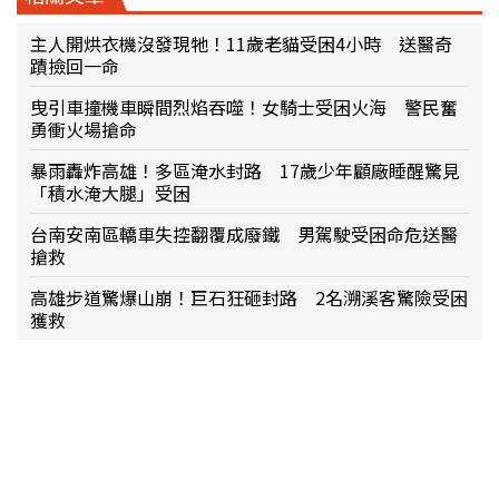
主人開烘衣機沒發現牠！11歲老貓受困4小時 送醫奇
蹟撿回一命
曳引車撞機車瞬間烈焰吞噬！女騎士受困火海 警民奮
勇衝火場搶命
暴雨轟炸高雄！多區淹水封路 17歲少年顧廠睡醒驚見
「積水淹大腿」受困
台南安南區轎車失控翻覆成廢鐵 男駕駛受困命危送醫
搶救
高雄步道驚爆山崩！巨石狂砸封路 2名溯溪客驚險受困
獲救