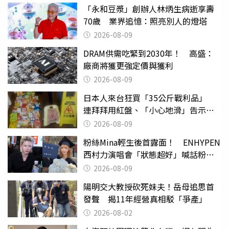
「永和豆漿」創辦人林炳生病逝享壽
70歲 業界追憶：照亮別人的燈塔
2026-08-09
DRAM供需吃緊到2030年！ 高盛：
廠商將獲更強定價與獲利
2026-08-09
日本人來台狂買「35公斤戰利品」
連拜拜用紅盤、「小心地滑」告示牌
也帶回家
2026-08-09
粉絲Mina輕生後首露面！ ENHYPEN
西村力演唱會「狀態超好」喊話粉
絲：我們心意相通
2026-08-09
陽明交大教授砍死妹夫！岳母追思首
發聲 揭11年經營真相駁「爭產」
2026-08-02