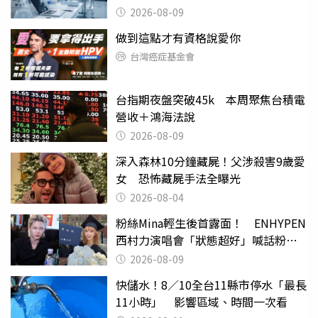
2026-08-09
做到這點才有資格說愛你
台灣癌症基金會
台指期夜盤突破45k 本周聚焦台積電
營收＋鴻海法說
2026-08-09
深入森林10分鐘藏屍！父涉殺害9歲愛
女 恐怖藏屍手法全曝光
2026-08-04
粉絲Mina輕生後首露面！ ENHYPEN
西村力演唱會「狀態超好」喊話粉
絲：我們心意相通
2026-08-09
快儲水！8／10全台11縣市停水「最長
11小時」 影響區域、時間一次看