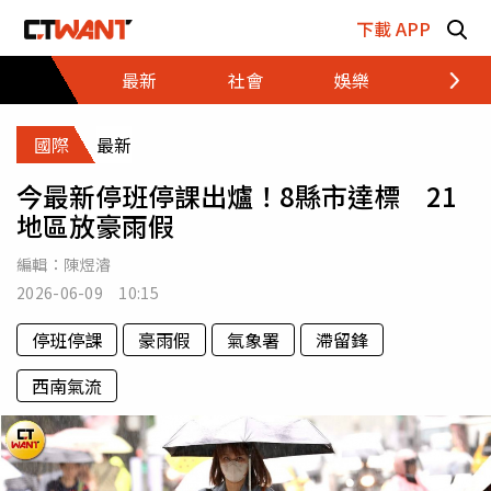
跳至主要內容區塊
下載 APP
最新
社會
娛樂
財經
國際
最新
今最新停班停課出爐！8縣市達標 21
地區放豪雨假
編輯：
陳煜濬
2026-06-09 10:15
停班停課
豪雨假
氣象署
滯留鋒
西南氣流