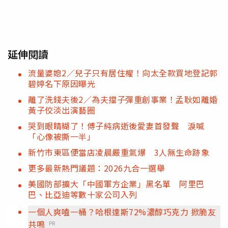
延伸閱讀
流量婆媳2／兒子只有居住權！向太全款買地登記郭
碧婷名下原因曝光
離了洗錢夫後2／為夫擋子彈重創事業！孟耿如離婚
黃子佼淡出演藝圈
哭到眼睛糊了！傅子純病逝後愛妻首發聲 淚喊
「心像被撕一半」
新竹市東區便當店凌晨嚴重氣爆 3人無生命跡象
更多最新熱門議題：2026九合一選舉
美國防部擴大「中國軍方企業」黑名單 阿里巴
巴、比亞迪等數十家公司入列
一個人爽嗑一桶？哈根達斯72%濃醇巧克力 掀脆友
共鳴
PR