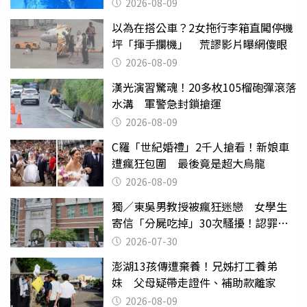
2026-08-09
以為在搭公車？2女拖行李箱直闖停機
坪「揮手攔機」 荒謬影片曝網傻眼
2026-08-09
漢光演習驚魂！20多枚105榴砲彈滾落
水溝 軍警急封鎖搶運
2026-08-09
C羅「世紀婚禮」2千人搶看！新娘車
遭瘋狂包圍 最後竟是超大烏龍
2026-08-09
獨／東吳男教授被瘋狂迷戀 女學生
寄信「分屍吃掉」30次騷擾！認罪免
關
2026-07-30
澎湖13孩傳遭棄養！兄姊打工養弟
妹 父母疑帶走證件、補助款離家
2026-08-09