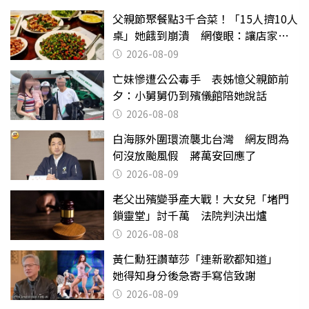
父親節聚餐點3千合菜！「15人擠10人
桌」她餓到崩潰 網傻眼：讓店家看
笑話
2026-08-09
亡妹慘遭公公毒手 表姊憶父親節前
夕：小舅舅仍到殯儀館陪她說話
2026-08-08
白海豚外圍環流襲北台灣 網友問為
何沒放颱風假 蔣萬安回應了
2026-08-09
老父出殯變爭產大戰！大女兒「堵門
鎖靈堂」討千萬 法院判決出爐
2026-08-08
黃仁勳狂讚華莎「連新歌都知道」
她得知身分後急寄手寫信致謝
2026-08-09