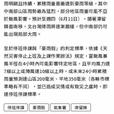
雨明顯且持續，累積雨量普遍達到豪雨等級，其中
中南部山區雨勢最為猛烈，部分地區雨量可能不亞
於颱風影響。預計至週四（6月11日），隨著滯留
鋒面南移，北台灣降雨將逐漸趨緩，但中南部仍可
能出現局部大雨。
至於停班停課與「豪雨假」的判定標準，依據《天
然災害停止上班及上課作業辦法》規定，當颱風暴
風半徑在4小時內可能影響特定地區，且平均風力達
7級以上或陣風達10級以上時，或未來24小時累積
雨量預測達山區200毫米、平地350毫米（各縣市標
準略有不同），並已造成災情或有致災之虞時，即
達停班停課標準。
停班停課
豪雨假
氣象署
滯留鋒