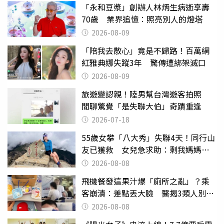
「永和豆漿」創辦人林炳生病逝享壽
70歲 業界追憶：照亮別人的燈塔
2026-08-09
「陪我去散心」竟是不歸路！百萬網
紅雅典娜失蹤3年 驚傳遭綁架滅口
2026-08-09
旅遊變認親！陸男幫台灣遊客拍照
閒聊驚覺「是失聯大伯」奇蹟重逢
2026-07-18
55歲女攀「八大秀」失聯4天！同行山
友已獲救 女兒急求助：剩我媽媽還
沒找到
2026-08-08
飛機餐發這果汁爆「廁所之亂」？乘
客崩潰：差點丟大臉 醫揭3類人別亂
喝
2026-08-08