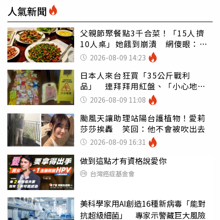
人氣新聞
父親節聚餐點3千合菜！「15人擠
10人桌」她餓到崩潰 網傻眼：讓
店家看笑話
2026-08-09 14:23
日本人來台狂買「35公斤戰利
品」 連拜拜用紅盤、「小心地
滑」告示牌也帶回家
2026-08-09 11:08
颱風天讓助理站陽台護植物！愛莉
莎莎挨轟 笑回：他不會被吹出去
2026-08-09 16:31
做到這點才有資格說愛你
台灣癌症基金會
美科學家用AI創造16種新病毒「能對
抗超級細菌」 專家示警藏巨大風險