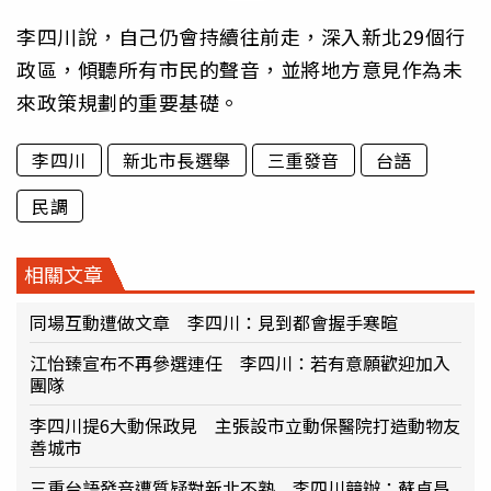
李四川說，自己仍會持續往前走，深入新北29個行
政區，傾聽所有市民的聲音，並將地方意見作為未
來政策規劃的重要基礎。
李四川
新北市長選舉
三重發音
台語
民調
相關文章
同場互動遭做文章 李四川：見到都會握手寒暄
江怡臻宣布不再參選連任 李四川：若有意願歡迎加入
團隊
李四川提6大動保政見 主張設市立動保醫院打造動物友
善城市
三重台語發音遭質疑對新北不熟 李四川競辦：蘇貞昌