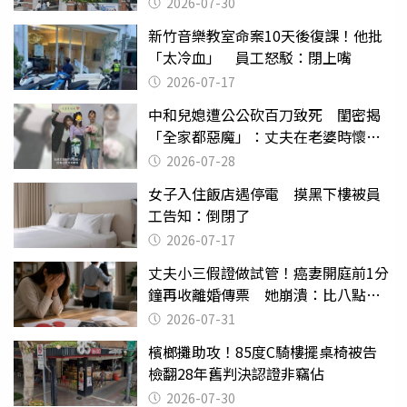
2026-07-30
新竹音樂教室命案10天後復課！他批
「太冷血」 員工怒駁：閉上嘴
2026-07-17
中和兒媳遭公公砍百刀致死 閨密揭
「全家都惡魔」：丈夫在老婆時懷孕
摔東西
2026-07-28
女子入住飯店遇停電 摸黑下樓被員
工告知：倒閉了
2026-07-17
丈夫小三假證做試管！癌妻開庭前1分
鐘再收離婚傳票 她崩潰：比八點檔
還扯
2026-07-31
檳榔攤助攻！85度C騎樓擺桌椅被告
檢翻28年舊判決認證非竊佔
2026-07-30