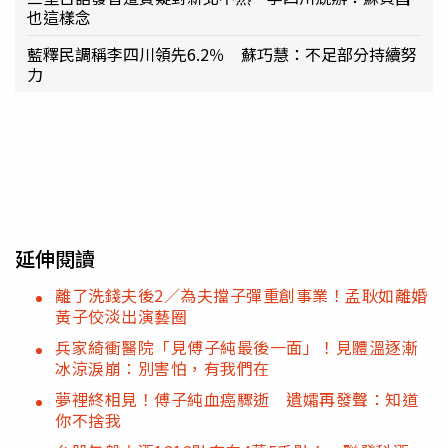
也這樣念
藍釋民調稱李四川領先6.2％ 蘇巧慧：不足部分持續努
力
延伸閱讀
離了洗錢夫後2／為夫擋子彈重創事業！孟耿如離婚
黃子佼淡出演藝圈
兵家綺衝醫院「見傅子純最後一面」！見體溫逐漸
冰涼淚崩：別害怕，有我們在
夢裡終相見！傅子純血癌驟逝 遺孀再發聲：知道
你不捨我