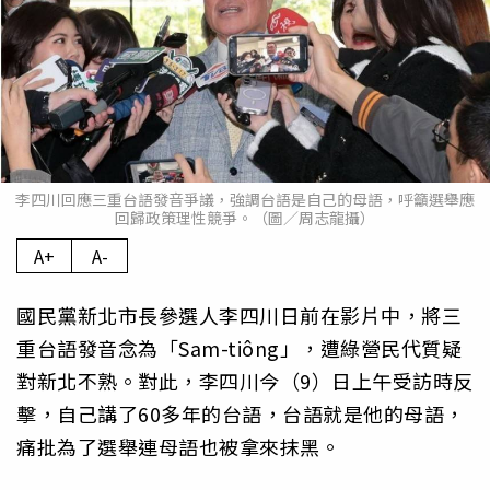
李四川回應三重台語發音爭議，強調台語是自己的母語，呼籲選舉應
回歸政策理性競爭。（圖／周志龍攝）
A+
A-
國民黨新北市長參選人李四川日前在影片中，將三
重台語發音念為「Sam-tiông」，遭綠營民代質疑
對新北不熟。對此，李四川今（9）日上午受訪時反
擊，自己講了60多年的台語，台語就是他的母語，
痛批為了選舉連母語也被拿來抹黑。