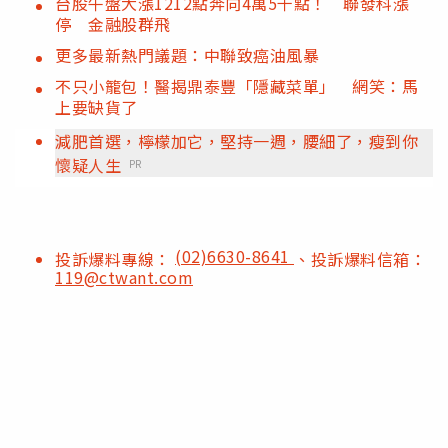
台股午盤大漲1212點奔向4萬5千點！ 聯發科漲
停 金融股群飛
更多最新熱門議題：中聯致癌油風暴
不只小籠包！醫揭鼎泰豐「隱藏菜單」 網笑：馬
上要缺貨了
減肥首選，檸檬加它，堅持一週，腰細了，瘦到你
懷疑人生
PR
(02)6630-8641
投訴爆料專線：
、投訴爆料信箱：
119@ctwant.com