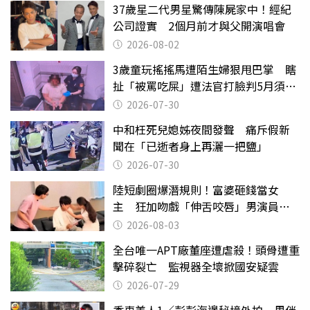
37歲星二代男星驚傳陳屍家中！經紀
公司證實 2個月前才與父開演唱會
2026-08-02
3歲童玩搖搖馬遭陌生婦狠甩巴掌 瞎
扯「被罵吃屎」遭法官打臉判5月須入
監
2026-07-30
中和枉死兒媳姊夜間發聲 痛斥假新
聞在「已逝者身上再灑一把鹽」
2026-07-30
陸短劇圈爆潛規則！富婆砸錢當女
主 狂加吻戲「伸舌咬唇」男演員崩
潰
2026-08-03
全台唯一APT廠董座遭虐殺！頭骨遭重
擊碎裂亡 監視器全壞掀國安疑雲
2026-07-29
香車美人1／彭彭海邊秘境外拍 男伴