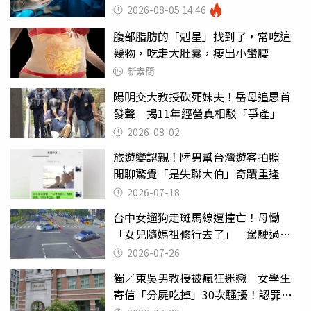
糕至極
2026-08-05 14:46
腹部脂肪的「剋星」找到了，常吃這
幾物，吃走大肚囊，瘦出小蠻腰
新素簡
陽明交大教授砍死妹夫！岳母追思首
發聲 揭11年經營真相駁「爭產」
2026-08-02
旅遊變認親！陸男幫台灣遊客拍照
閒聊驚覺「是失聯大伯」奇蹟重逢
2026-07-18
台中女遛狗走斑馬線遭撞亡！母慟
「女兒隨媽祖修行去了」 駕駛過失
致死判9月
2026-07-26
獨／東吳男教授被瘋狂迷戀 女學生
寄信「分屍吃掉」30次騷擾！認罪免
關