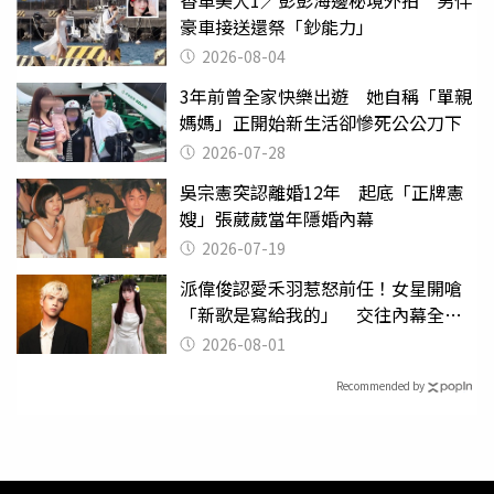
豪車接送還祭「鈔能力」
2026-08-04
3年前曾全家快樂出遊 她自稱「單親
媽媽」正開始新生活卻慘死公公刀下
2026-07-28
吳宗憲突認離婚12年 起底「正牌憲
嫂」張葳葳當年隱婚內幕
2026-07-19
派偉俊認愛禾羽惹怒前任！女星開嗆
「新歌是寫給我的」 交往內幕全說
了
2026-08-01
Recommended by