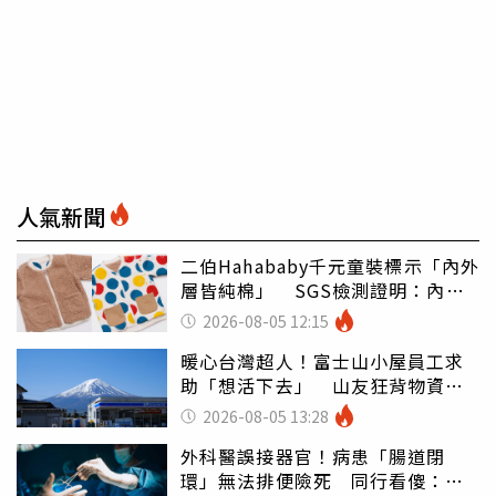
人氣新聞
二伯Hahababy千元童裝標示「內外
層皆純棉」 SGS檢測證明：內裡
100%聚酯纖維
2026-08-05 12:15
暖心台灣超人！富士山小屋員工求
助「想活下去」 山友狂背物資上
山：台灣真的是寶島
2026-08-05 13:28
外科醫誤接器官！病患「腸道閉
環」無法排便險死 同行看傻：糟