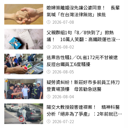
媳婦簽離婚沒先讓公婆同意！ 長輩
氣喊「在台灣法律無效」挨批
2026-07-08
父親群組1句「8／8快到了」掀熱
議！ 10萬人笑翻：高鐵疏運也沒列
父親節
2026-08-02
逃票告性騷1／OL省172元不甘被逮
反控台鐵員工6度騷擾
2026-08-05
疑勞資糾紛！新莊好市多前員工持刀
登賣場頂樓 母苦勸急送醫
2026-08-04
陽交大教授殺害連襟案！ 精神科醫
分析「絕非為了爭產」：2年前就已言
行詭異
2026-07-22