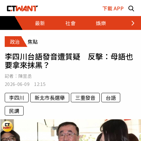
跳至主要內容區塊
下載 APP
最新
社會
娛樂
財經
政治
焦點
李四川台語發音遭質疑 反擊：母語也
要拿來抹黑？
記者：
陳昱丞
2026-06-09 12:15
李四川
新北市長選舉
三重發音
台語
民調