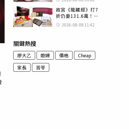
了」 人妻超崩
故宮《龍藏經》打7
潰：我像台傭
折仍要131.6萬！
店員曝：有人原價
2026-08-08 11:42
188萬付現購買
關鍵熱搜
廖大乙
媳婦
價格
Cheap
家長
苦苓
重
破
情
，
影