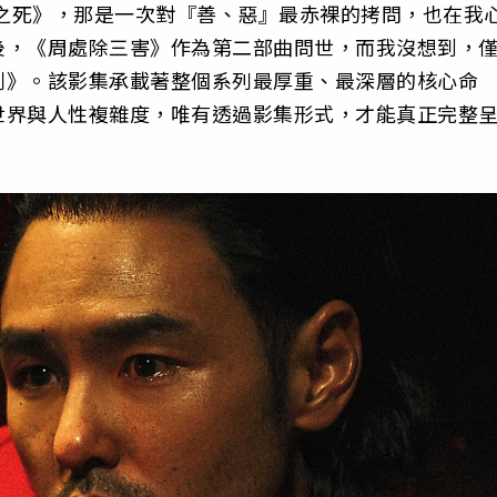
者之死》，那是一次對『善、惡』最赤裸的拷問，也在我
後，《周處除三害》作為第二部曲問世，而我沒想到，
判》。該影集承載著整個系列最厚重、最深層的核心命
世界與人性複雜度，唯有透過影集形式，才能真正完整