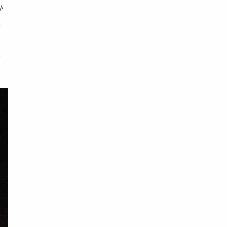
心
僅
呈