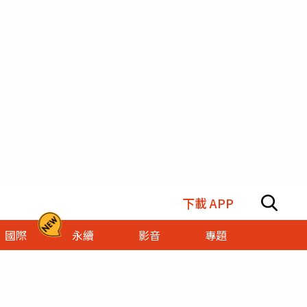
下載 APP
國際
永續
影音
專題