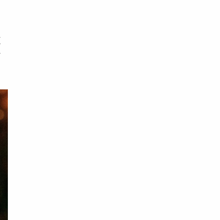
角
。
這
付