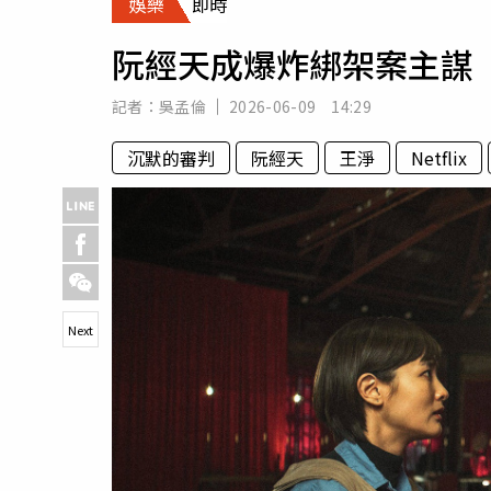
娛樂
即時
人物
汽車
阮經天成爆炸綁架案主謀
專欄
房產新勢力
記者：
吳孟倫
2026-06-09 14:29
沉默的審判
阮經天
王淨
Netflix
Next