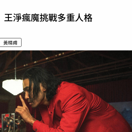
寵物
 王淨瘋魔挑戰多重人格
運勢
運動
梅酒
黃精甫