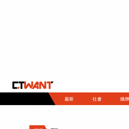
社會首頁
娛樂首頁
財經首頁
政
:::
最新
社會
娛
時事
即時
熱線
:::
直擊
大條
人物
調查
專題
３Ｃ