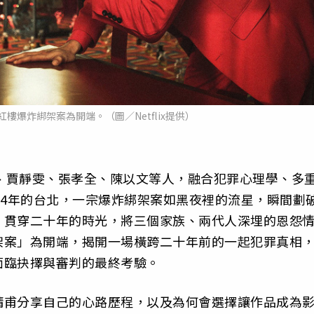
以紅樓爆炸綁架案為開端。（圖／Netflix提供）
王淨、賈靜雯、張孝全、陳以文等人，融合犯罪心理學、多
04年的台北，一宗爆炸綁架案如黑夜裡的流星，瞬間劃
，貫穿二十年的時光，將三個家族、兩代人深埋的恩怨
架案」為開端，揭開一場橫跨二十年前的一起犯罪真相
面臨抉擇與審判的最終考驗。
精甫分享自己的心路歷程，以及為何會選擇讓作品成為