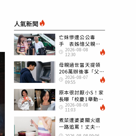
人氣新聞
亡妹慘遭公公毒
手 表姊憶父親節
2026-08-08
前夕：小舅舅仍到
12:30
殯儀館陪她說話
母親過世當天提領
206萬辦後事「父子
2026-08-07
遭判刑」 律師：
09:55
搶錢先下手是罪
原本很討厭小S！家
長曝「校慶1舉動」
2026-08-08
讓她徹底改觀 網
11:03
友洗版認證
煮菜遭婆婆關火還
一路追罵！丈夫勸
別計較「媽媽老
2026-08-08 09:06