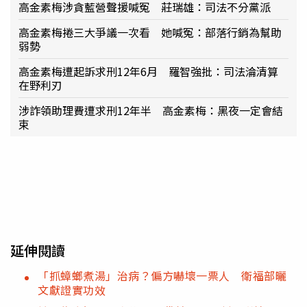
高金素梅涉貪藍營聲援喊冤 莊瑞雄：司法不分黨派
高金素梅捲三大爭議一次看 她喊冤：部落行銷為幫助
弱勢
高金素梅遭起訴求刑12年6月 羅智強批：司法淪清算
在野利刃
涉詐領助理費遭求刑12年半 高金素梅：黑夜一定會結
束
延伸閱讀
「抓蟑螂煮湯」治病？偏方嚇壞一票人 衛福部曬
文獻證實功效