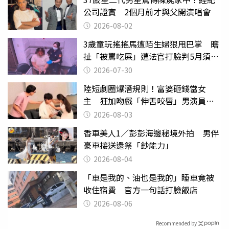
公司證實 2個月前才與父開演唱會
2026-08-02
3歲童玩搖搖馬遭陌生婦狠甩巴掌 瞎
扯「被罵吃屎」遭法官打臉判5月須入
監
2026-07-30
陸短劇圈爆潛規則！富婆砸錢當女
主 狂加吻戲「伸舌咬唇」男演員崩
潰
2026-08-03
香車美人1／彭彭海邊秘境外拍 男伴
豪車接送還祭「鈔能力」
2026-08-04
「車是我的、油也是我的」睡車竟被
收住宿費 官方一句話打臉飯店
2026-08-06
Recommended by