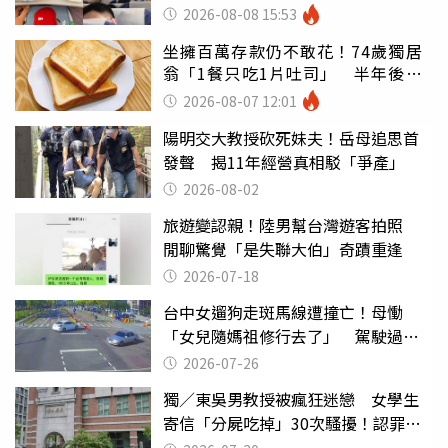
別亂喝
2026-08-08 15:53
坐擁百萬存款仍不敢花！74歲獨居
翁「1餐只吃1片吐司」 半年後暴
瘦嚇壞女兒
2026-08-07 12:01
陽明交大教授砍死妹夫！岳母追思首
發聲 揭11年經營真相駁「爭產」
2026-08-02
旅遊變認親！陸男幫台灣遊客拍照
閒聊驚覺「是失聯大伯」奇蹟重逢
2026-07-18
台中女遛狗走斑馬線遭撞亡！母慟
「女兒隨媽祖修行去了」 駕駛過失
致死判9月
2026-07-26
獨／東吳男教授被瘋狂迷戀 女學生
寄信「分屍吃掉」30次騷擾！認罪免
關