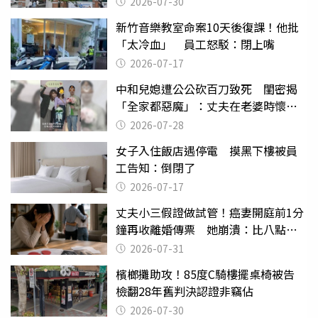
2026-07-30
新竹音樂教室命案10天後復課！他批
「太冷血」 員工怒駁：閉上嘴
2026-07-17
中和兒媳遭公公砍百刀致死 閨密揭
「全家都惡魔」：丈夫在老婆時懷孕
摔東西
2026-07-28
女子入住飯店遇停電 摸黑下樓被員
工告知：倒閉了
2026-07-17
丈夫小三假證做試管！癌妻開庭前1分
鐘再收離婚傳票 她崩潰：比八點檔
還扯
2026-07-31
檳榔攤助攻！85度C騎樓擺桌椅被告
檢翻28年舊判決認證非竊佔
2026-07-30