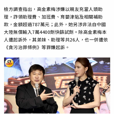
檢方調查指出，高金素梅涉嫌以親友充當人頭助
理，詐領助理費、加班費、育嬰津貼及相關補助
款，金額超過787萬元；此外，她另涉非法自中國
大陸無償輸入7萬4400劑快篩試劑。除高金素梅本
人遭起訴外，其弟妹、助理等共26人，也一併遭依
《貪污治罪條例》等罪嫌起訴。