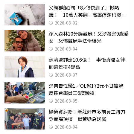
父親群組1句「8／8快到了」掀熱
議！ 10萬人笑翻：高鐵疏運也沒列
父親節
2026-08-02
深入森林10分鐘藏屍！父涉殺害9歲愛
女 恐怖藏屍手法全曝光
2026-08-04
慈濟遭詐走10.6億！ 李怡貞曝女律
師背景提4疑點
2026-08-07
逃票告性騷1／OL省172元不甘被逮
反控台鐵員工6度騷擾
2026-08-05
疑勞資糾紛！新莊好市多前員工持刀
登賣場頂樓 母苦勸急送醫
2026-08-04