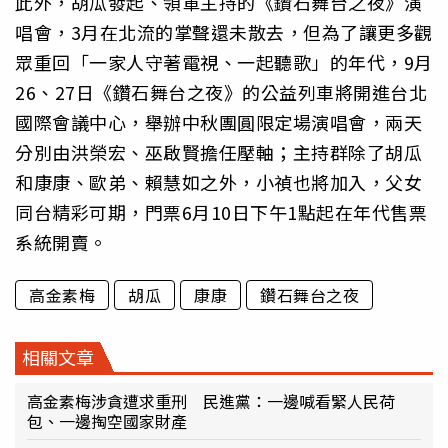
此外，胡瓜發起、領軍主持的《鑽石舞台之夜》演
唱會，3月在北流的掌聲還未散去，但為了讓更多觀
眾重回「一家人守著電視、一起聽歌」的年代，9月
26、27日《鑽石舞台之夜》的公益列車將開進台北
國際會議中心，舉辦中秋團圓限定場演唱會，兩天
分別由洪榮宏、巫啟賢擔任壓軸；主持群除了胡瓜
和康康、歐弟、賴慧如之外，小禎也將加入，父女
同台精彩可期，門票6月10日下午1點起在年代售票
系統開賣。
高金素梅
胡瓜
康康
鑽石舞台之夜
相關文章
高金素梅涉貪遭求重刑 民進黨：一邊喊看緊人民荷
包、一邊掏空國家財產