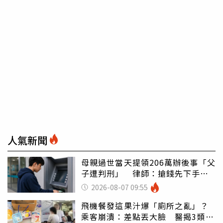
人氣新聞
母親過世當天提領206萬辦後事「父
子遭判刑」 律師：搶錢先下手是
罪
2026-08-07 09:55
飛機餐發這果汁爆「廁所之亂」？
乘客崩潰：差點丟大臉 醫揭3類人