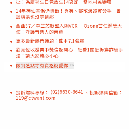
扯！為慶祝生日竟放生14袋蛇 當地村民嚇壞
14年神仙眷侶仍情斷！秀英、鄭敬淏證實分手 曾
談結婚也沒等到那
金曲37／李竺芯獻聲入圍VCR Ozone首任遞獎大
使：守護音樂人的榮耀
更多最新熱門議題：熊本7.1強震
劉亮佐收發票中獎信超開心 細看1關鍵拆穿詐騙手
法：請大家務必小心
做到這點才有資格說愛你
PR
(02)6630-8641
投訴爆料專線：
、投訴爆料信箱：
119@ctwant.com