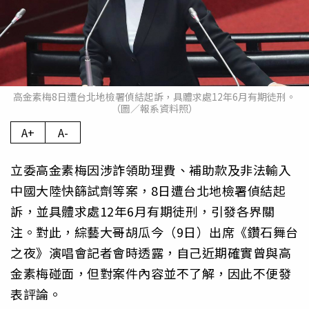
高金素梅8日遭台北地檢署偵結起訴，具體求處12年6月有期徒刑。
（圖／報系資料照）
A+
A-
立委高金素梅因涉詐領助理費、補助款及非法輸入
中國大陸快篩試劑等案，8日遭台北地檢署偵結起
訴，並具體求處12年6月有期徒刑，引發各界關
注。對此，綜藝大哥胡瓜今（9日）出席《鑽石舞台
之夜》演唱會記者會時透露，自己近期確實曾與高
金素梅碰面，但對案件內容並不了解，因此不便發
表評論。