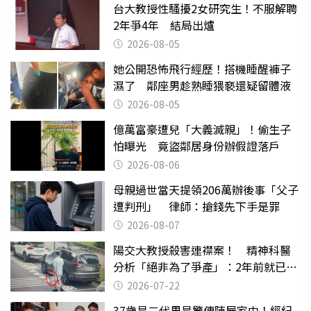
台大教授性騷擾2女研究生！不服解聘
2年爭4年 結局出爐
2026-08-05
她公開恐怖飛行經歷！搭機睡醒褲子
濕了 鄰座男趁熟睡猥褻還疑留體液
2026-08-05
億萬富豪遭兒「大義滅親」！偷生子
怕曝光 竟盜鄰居身份辦假證落戶
2026-08-06
母親過世當天提領206萬辦後事「父子
遭判刑」 律師：搶錢先下手是罪
2026-08-07
陽交大教授殺害連襟案！ 精神科醫
分析「絕非為了爭產」：2年前就已言
行詭異
2026-07-22
37歲星二代男星驚傳陳屍家中！經紀