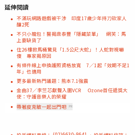
延伸閱讀
不滿玩網路遊戲被干涉 印度17歲少年持刀砍家人
釀2死
不只小籠包！醫揭鼎泰豐「隱藏菜單」 網笑：馬
上要缺貨了
住26樓掀馬桶驚見「1.5公尺大蛇」！人蛇對視嚇
傻 專家揭原因
有條件線上申換護照資格放寬 7／1起「效期不足1
年」也適用
更多最新熱門議題：熊本7.1強震
金曲37／李竺芯獻聲入圍VCR Ozone首任遞獎大
使：守護音樂人的榮耀
帶著皮克敏一起出門吧
PR
(02)6630-8641