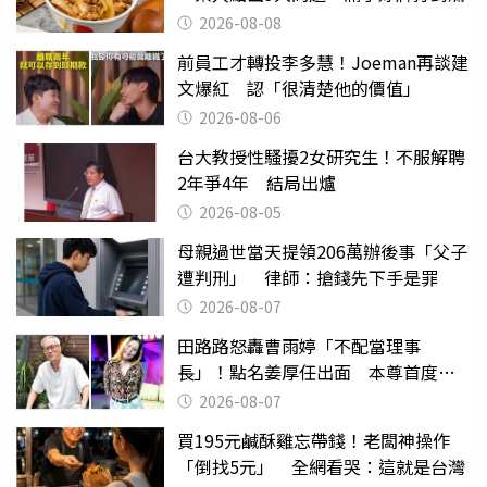
2026-08-08
前員工才轉投李多慧！Joeman再談建
文爆紅 認「很清楚他的價值」
2026-08-06
台大教授性騷擾2女研究生！不服解聘
2年爭4年 結局出爐
2026-08-05
母親過世當天提領206萬辦後事「父子
遭判刑」 律師：搶錢先下手是罪
2026-08-07
田路路怒轟曹雨婷「不配當理事
長」！點名姜厚任出面 本尊首度回
應了
2026-08-07
買195元鹹酥雞忘帶錢！老闆神操作
「倒找5元」 全網看哭：這就是台灣