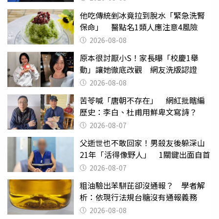
他吃傳統剉冰竟拉到脫水「緊急洗腎
保命」 醫點名1類人應注意4風險
2026-08-08
原本很討厭小S！家長曝「校慶1舉
動」讓她徹底改觀 網友洗版認證
2026-08-08
苦苓喊「唐朝不存在」 網紅批瞎編
歷史：李白、杜甫用鮮卑文寫詩？
2026-08-07
父逝世也不敢回家！男殺友後躲深山
21年「活得像野人」 1關鍵出面自首
2026-08-07
粗油驗出苯駢芘卻沒通報？ 學者解
析：依現行法規台糖沒有通報義務
2026-08-08