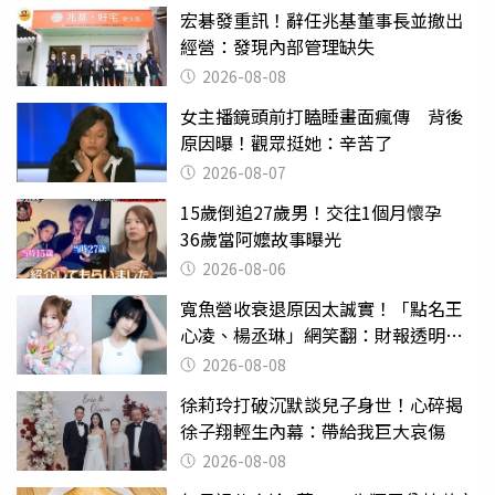
宏碁發重訊！辭任兆基董事長並撤出
經營：發現內部管理缺失
2026-08-08
女主播鏡頭前打瞌睡畫面瘋傳 背後
原因曝！觀眾挺她：辛苦了
2026-08-07
15歲倒追27歲男！交往1個月懷孕
36歲當阿嬤故事曝光
2026-08-06
寬魚營收衰退原因太誠實！「點名王
心凌、楊丞琳」網笑翻：財報透明度
滿分
2026-08-08
徐莉玲打破沉默談兒子身世！心碎揭
徐子翔輕生內幕：帶給我巨大哀傷
2026-08-08