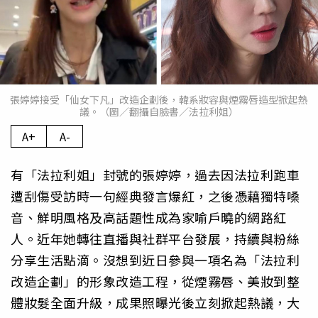
張婷婷接受「仙女下凡」改造企劃後，韓系妝容與煙霧唇造型掀起熱
議。（圖／翻攝自臉書／法拉利姐）
A+
A-
有「法拉利姐」封號的張婷婷，過去因法拉利跑車
遭刮傷受訪時一句經典發言爆紅，之後憑藉獨特嗓
音、鮮明風格及高話題性成為家喻戶曉的網路紅
人。近年她轉往直播與社群平台發展，持續與粉絲
分享生活點滴。沒想到近日參與一項名為「法拉利
改造企劃」的形象改造工程，從煙霧唇、美妝到整
體妝髮全面升級，成果照曝光後立刻掀起熱議，大