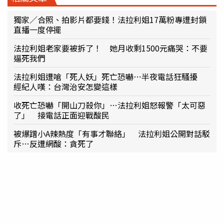
獨家／合照、拍影片都要錢！法拉利姐17萬粉專遭封鎖
直播一度停擺
法拉利姐老家要被拆了！ 她月收剩1500元痛哭：不要
逼死我們
法拉利姐遭嗆「死人妖」死亡恐嚇⋯半夜電話狂騷擾
經紀人嘆：台灣治安怎變這樣
收死亡恐嚇「開山刀殺你」…法拉利姐怒報警「太可惡
了」 接電話正面迎戰酸民
被爆蹭小A辣熱度「有事才聯絡」 法拉利姐公開對話駁
斥…反遭網酸：貪死了