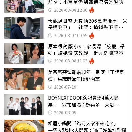
前夕：小舅舅仍到殯儀館陪她說話
2026-08-08 12:30
母親過世當天提領206萬辦後事「父
子遭判刑」 律師：搶錢先下手是
罪
2026-08-07 09:55
原本很討厭小S！家長曝「校慶1舉
動」讓她徹底改觀 網友洗版認證
2026-08-08 11:03
吳宗憲突認離婚12年 起底「正牌憲
嫂」張葳葳當年隱婚內幕
2026-07-19
BOYNEXTDOOR演唱會湧4萬人搶
票！ 宣布加場：想再多一天陪
ONEDOOR
2026-08-05
松屋小編問「為何大家不來吃？」
一票人點出3大問題：滿手好牌打到爛