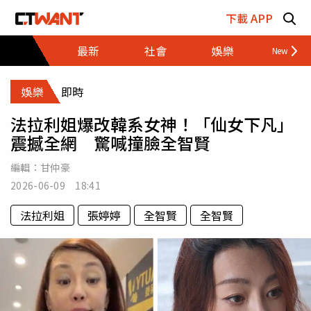
跳至主要內容區塊
下載 APP
最新
社會
娛樂
財經
娛樂
即時
法拉利姐爆改韓系女神！「仙女下凡」
震撼全網 驚喊撞臉全智賢
編輯：
甘仲豪
2026-06-09 18:41
法拉利姐
張婷婷
全智賢
全智賢