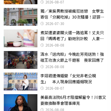
2026-08-07
獨／東吳男教授被瘋狂迷戀 女學生
寄信「分屍吃掉」30次騷擾！認罪免
關
2026-07-30
煮菜遭婆婆關火還一路追罵！丈夫只
回「媽媽老了」勸她別計較 人妻超
崩潰：我像台傭
2026-08-08
清水「送肉粽」今晚赴芳苑送煞！強
碰王功漁火節上千遊客 喪家回應了
2026-08-08
李翊君遭傳婚變「女兒非老公親
生」 本人現身回應婚姻現況
2026-08-07
美最高法院6月才阻擋解雇令！川普又
要撤換聯準會理事庫克
2026-08-08