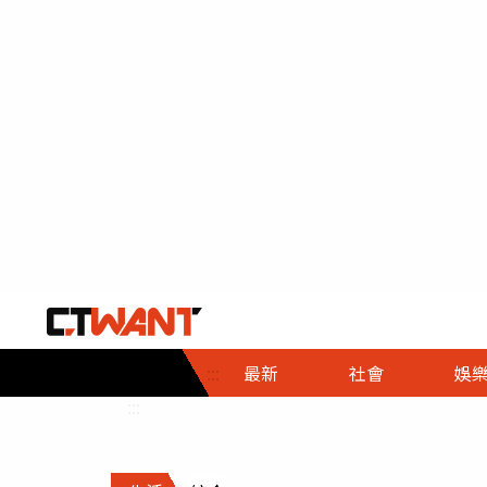
社會首頁
娛樂首頁
財經首頁
政
:::
最新
社會
娛
時事
即時
熱線
:::
直擊
大條
人物
調查
專題
３Ｃ