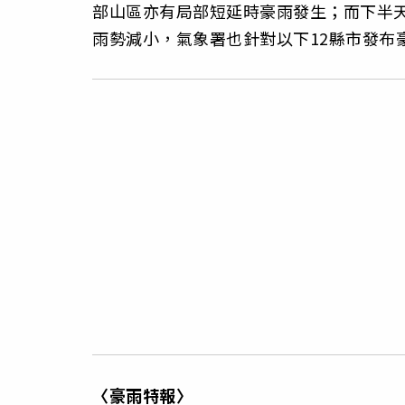
部山區亦有局部短延時豪雨發生；而下半
雨勢減小，氣象署也針對以下12縣市發布
〈豪雨特報〉