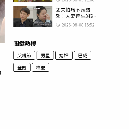
盤、「小心地滑」
丈夫怕痛不肯結
告示牌也帶回家
紮！人妻連生3孩
控遭家暴淚喊：真
2026-08-08 15:52
的好累
關鍵熱搜
父親節
男星
媳婦
巴威
登機
校慶
部
、
坍
南
南