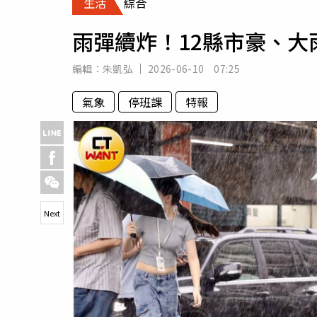
生活
綜合
人物
汽車
雨彈續炸！12縣市豪、大
專欄
房產新勢力
編輯：
朱凱弘
2026-06-10 07:25
氣象
停班課
特報
Next