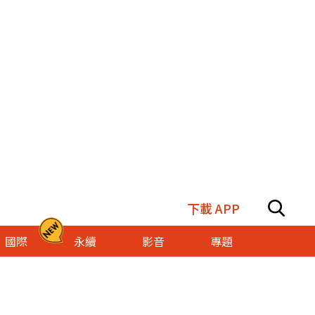
下載 APP
國際
永續
影音
專題