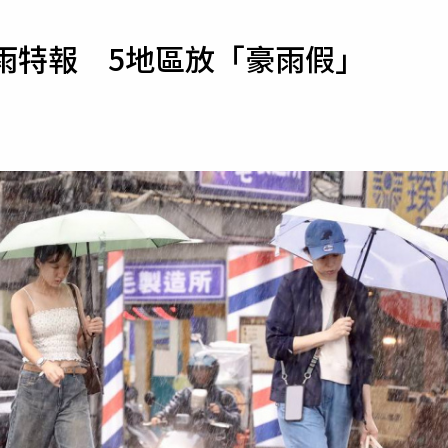
寵物
雨特報 5地區放「豪雨假」
運勢
運動
梅酒