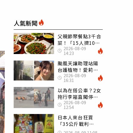
人氣新聞
父親節聚餐點3千合
菜！「15人擠10人
2026-08-09
桌」她餓到崩潰
14:23
網傻眼：讓店家看
笑話
颱風天讓助理站陽
台護植物！愛莉莎
2026-08-09
莎挨轟 笑回：他
16:31
不會被吹出去
以為在搭公車？2女
拖行李箱直闖停機
2026-08-09
坪「揮手攔機」
12:54
荒謬影片曝網傻眼
日本人來台狂買
「35公斤戰利
品」 連拜拜用紅
2026-08-09 11:08