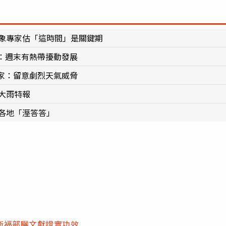
氣象專家估「這時間」是關鍵期
：週末有熱帶擾動發展
家：留意劇烈天氣威脅
大雨特報
各地「溼答答」
衛福部曬文獻證實功效