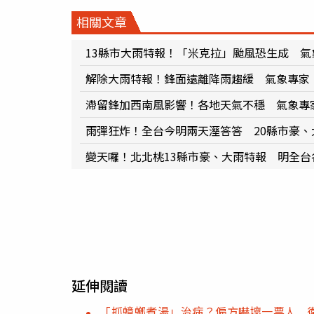
相關文章
13縣市大雨特報！「米克拉」颱風恐生成 
解除大雨特報！鋒面遠離降雨趨緩 氣象專家
滯留鋒加西南風影響！各地天氣不穩 氣象專
雨彈狂炸！全台今明兩天溼答答 20縣市豪、
變天囉！北北桃13縣市豪、大雨特報 明全台
延伸閱讀
「抓蟑螂煮湯」治病？偏方嚇壞一票人 