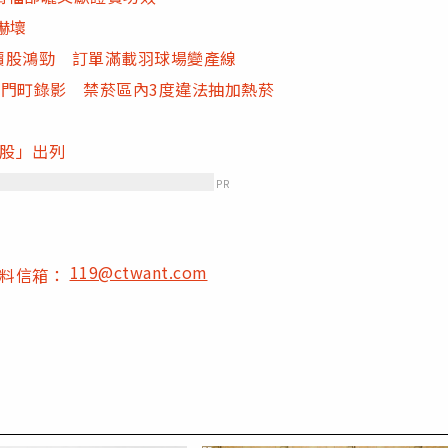
嚇壞
高價股鴻勁 訂單滿載羽球場變產線
西門町錄影 禁菸區內3度違法抽加熱菸
惠股」出列
PR
119@ctwant.com
爆料信箱：