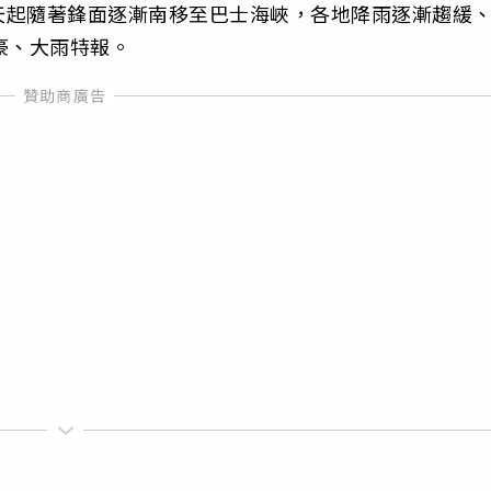
天起隨著鋒面逐漸南移至巴士海峽，各地降雨逐漸趨緩
豪、大雨特報。