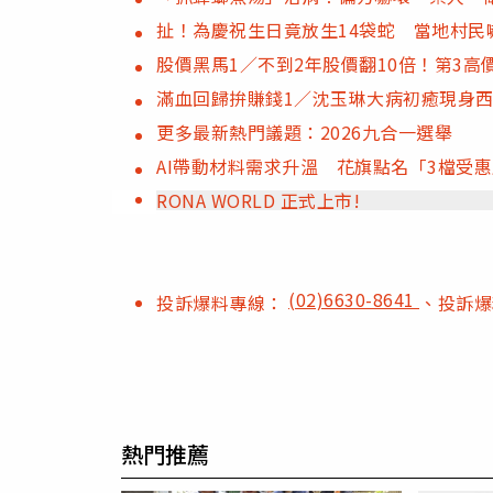
扯！為慶祝生日竟放生14袋蛇 當地村民
股價黑馬1／不到2年股價翻10倍！第3
滿血回歸拚賺錢1／沈玉琳大病初癒現身
更多最新熱門議題：2026九合一選舉
AI帶動材料需求升溫 花旗點名「3檔受
RONA WORLD 正式上市!
(02)6630-8641
投訴爆料專線：
、投訴
熱門推薦