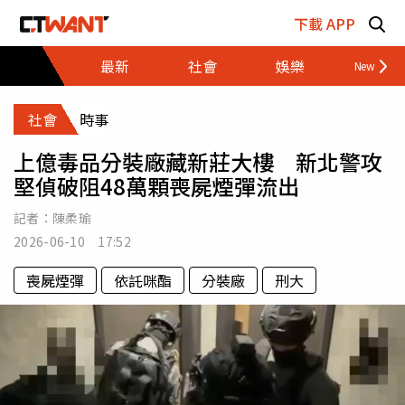
跳至主要內容區塊
下載 APP
最新
社會
娛樂
財經
社會
時事
上億毒品分裝廠藏新莊大樓 新北警攻
堅偵破阻48萬顆喪屍煙彈流出
記者：
陳柔瑜
2026-06-10 17:52
喪屍煙彈
依託咪酯
分裝廠
刑大