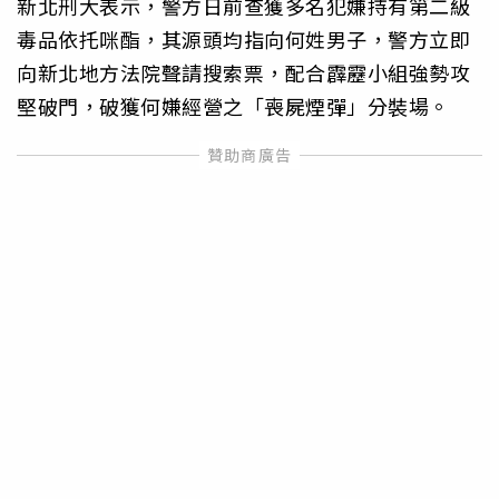
新北刑大表示，警方日前查獲多名犯嫌持有第二級
毒品依托咪酯，其源頭均指向何姓男子，警方立即
向新北地方法院聲請搜索票，配合霹靂小組強勢攻
堅破門，破獲何嫌經營之「喪屍煙彈」分裝場。