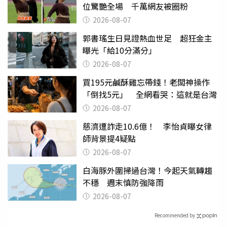
位驚艷全場 千萬網友被圈粉
2026-08-07
郭書瑤生日見證熱血世足 超狂金主
曝光「給10分滿分」
2026-08-07
買195元鹹酥雞忘帶錢！老闆神操作
「倒找5元」 全網看哭：這就是台灣
2026-08-07
慈濟遭詐走10.6億！ 李怡貞曝女律
師背景提4疑點
2026-08-07
白海豚外圍掃過台灣！今起天氣轉趨
不穩 週末慎防強降雨
2026-08-07
Recommended by