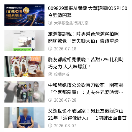
009829掌握AI關鍵 大華韓國KOSPI 50
今強勢開募
大華銀全能行銷方案
旅遊變認親！陸男幫台灣遊客拍照
閒聊驚覺「是失聯大伯」奇蹟重逢
2026-07-18
脆友都說相見恨晚！苦甜72%比利時
巧克力 大人味爆紅！
哈根達斯
中和兒媳遭公公砍百刀致死 閨密揭
「全家都惡魔」：丈夫在老婆時懷孕
摔東西
2026-07-28
父逝世也不敢回家！男殺友後躲深山
21年「活得像野人」 1關鍵出面自首
2026-08-07