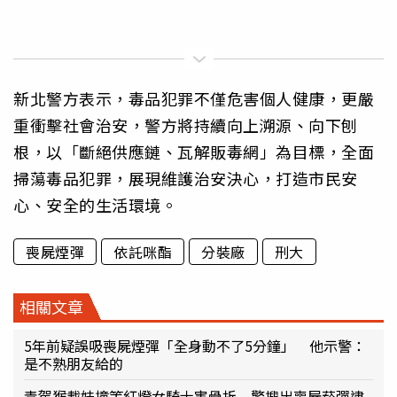
新北警方表示，毒品犯罪不僅危害個人健康，更嚴
重衝擊社會治安，警方將持續向上溯源、向下刨
根，以「斷絕供應鏈、瓦解販毒網」為目標，全面
掃蕩毒品犯罪，展現維護治安決心，打造市民安
心、安全的生活環境。
喪屍煙彈
依託咪酯
分裝廠
刑大
相關文章
5年前疑誤吸喪屍煙彈「全身動不了5分鐘」 他示警：
是不熟朋友給的
毒駕猴載妹撞等紅燈女騎士害骨折 警搜出喪屍菸彈逮