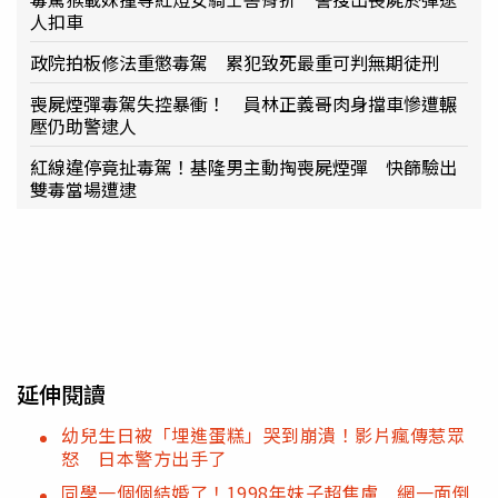
人扣車
政院拍板修法重懲毒駕 累犯致死最重可判無期徒刑
喪屍煙彈毒駕失控暴衝！ 員林正義哥肉身擋車慘遭輾
壓仍助警逮人
紅線違停竟扯毒駕！基隆男主動掏喪屍煙彈 快篩驗出
雙毒當場遭逮
延伸閱讀
幼兒生日被「埋進蛋糕」哭到崩潰！影片瘋傳惹眾
怒 日本警方出手了
同學一個個結婚了！1998年妹子超焦慮 網一面倒