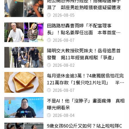
她公開恐怖飛行經歷！搭機睡醒褲子
濕了 鄰座男趁熟睡猥褻還疑留體液
2026-08-05
田路路怒轟曹雨婷「不配當理事
長」！點名姜厚任出面 本尊首度回
應了
2026-08-07
陽明交大教授砍死妹夫！岳母追思首
發聲 揭11年經營真相駁「爭產」
2026-08-02
每月退休金逾3萬！74歲獨居翁怕花完
121萬存款「1餐只吃1片吐司」 半年
後暴瘦嚇壞女兒
2026-08-07
不是AI！他「沒脖子」畫面瘋傳 真相
曝光網看呆
2026-08-04
9歲女孩60公斤又如何？站上啦啦隊C