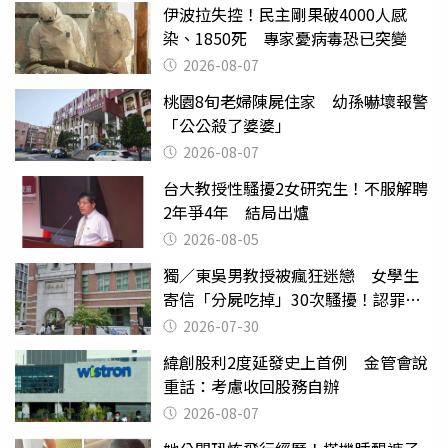
伊波拉失控！民主剛果破4000人感
染、1850死 專家憂病毒恐已突變
2026-08-07
桃園8旬老婦陳屍住家 幼孫嚇壞報警
「公公殺了婆婆」
2026-08-07
台大教授性騷擾2女研究生！不服解聘
2年爭4年 結局出爐
2026-08-05
獨／東吳男教授被瘋狂迷戀 女學生
寄信「分屍吃掉」30次騷擾！認罪免
關
2026-07-30
緯創股利2度延發史上首例 金管會說
重話：考慮收回股務自辦
2026-08-07