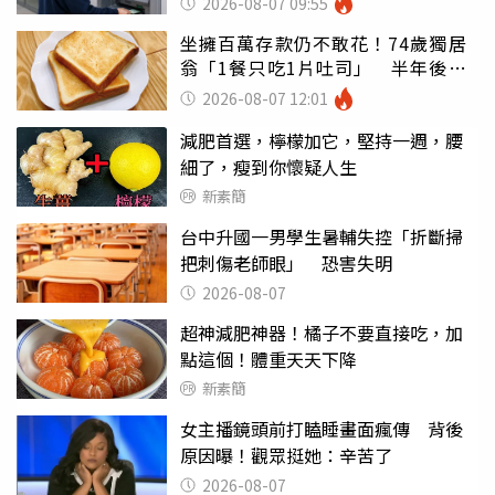
2026-08-07 09:55
坐擁百萬存款仍不敢花！74歲獨居
翁「1餐只吃1片吐司」 半年後暴
瘦嚇壞女兒
2026-08-07 12:01
減肥首選，檸檬加它，堅持一週，腰
細了，瘦到你懷疑人生
新素簡
台中升國一男學生暑輔失控「折斷掃
把刺傷老師眼」 恐害失明
2026-08-07
超神減肥神器！橘子不要直接吃，加
點這個！體重天天下降
新素簡
女主播鏡頭前打瞌睡畫面瘋傳 背後
原因曝！觀眾挺她：辛苦了
2026-08-07