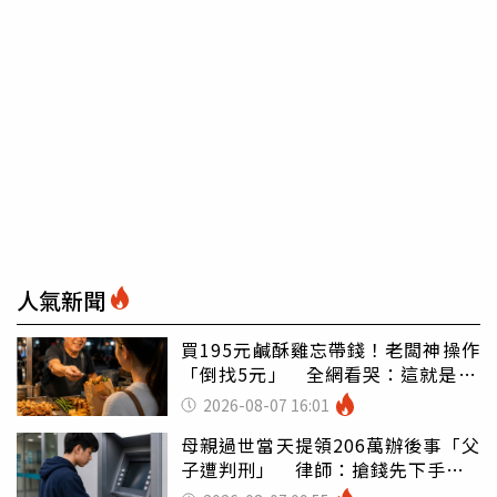
人氣新聞
買195元鹹酥雞忘帶錢！老闆神操作
「倒找5元」 全網看哭：這就是台
灣
2026-08-07 16:01
母親過世當天提領206萬辦後事「父
子遭判刑」 律師：搶錢先下手是
罪