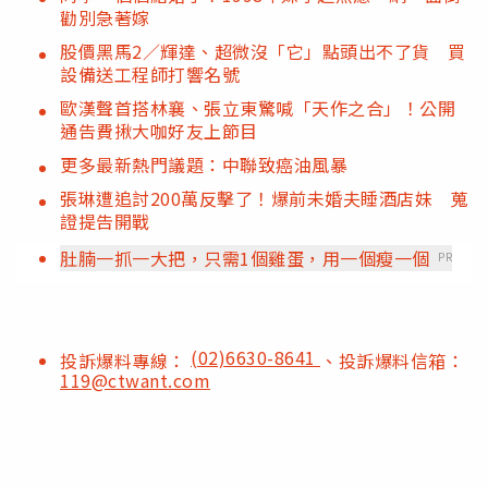
勸別急著嫁
股價黑馬2／輝達、超微沒「它」點頭出不了貨 買
設備送工程師打響名號
歐漢聲首搭林襄、張立東驚喊「天作之合」！公開
通告費揪大咖好友上節目
更多最新熱門議題：中聯致癌油風暴
張琳遭追討200萬反擊了！爆前未婚夫睡酒店妹 蒐
證提告開戰
肚腩一抓一大把，只需1個雞蛋，用一個瘦一個
PR
(02)6630-8641
投訴爆料專線：
、投訴爆料信箱：
119@ctwant.com