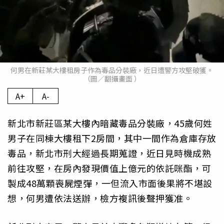
何男在新莊某大樓租房子作為毒品分裝廠，近日遭警方攻堅破獲。
（圖／翻攝畫面 ）
A+
A-
新北市新莊區某大樓內暗藏毒品分裝廠，45歲何姓
男子在同棟大樓租下2房間，其中一間作為倉庫存放
毒品，新北市刑大經過長期蒐證，近日見時機成熟
前往攻堅，在房內發現價值上億元的依託咪酯，可
製成48萬顆喪屍煙彈，一但流入市面後果將不堪設
想，何男遭依法送辦，檢方複訊後聲押獲准。