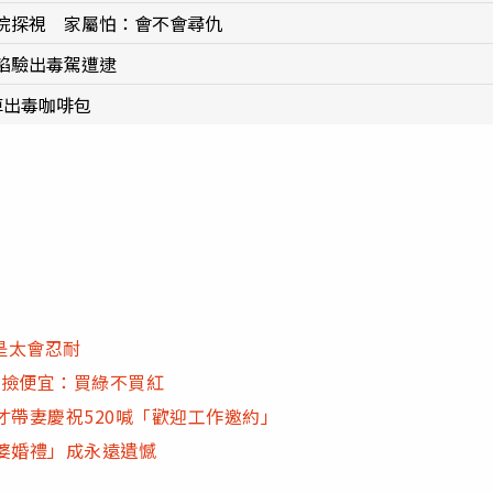
院探視 家屬怕：會不會尋仇
餡驗出毒駕遭逮
掉出毒咖啡包
是太會忍耐
」撿便宜：買綠不買紅
才帶妻慶祝520喊「歡迎工作邀約」
婆婚禮」成永遠遺憾