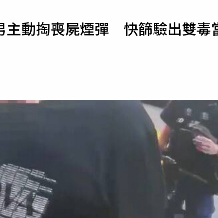
寵物
男主動掏喪屍煙彈 快篩驗出雙毒
運勢
運動
梅酒