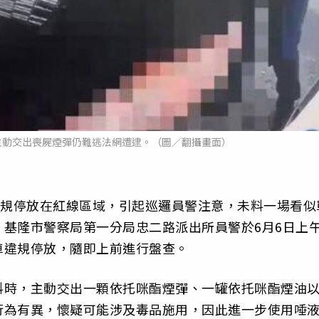
主動交出喪屍煙彈仍難逃法網遭逮。（圖／翻攝畫面）
違規停放在紅線區域，引起巡邏員警注意，未料一場看似
基隆市警察局第一分局忠二路派出所員警於6月6日上
車違規停放，隨即上前進行盤查。
料時，主動交出一顆依托咪酯煙彈、一罐依托咪酯煙油
行為有異，懷疑可能涉及毒品施用，因此進一步使用唾