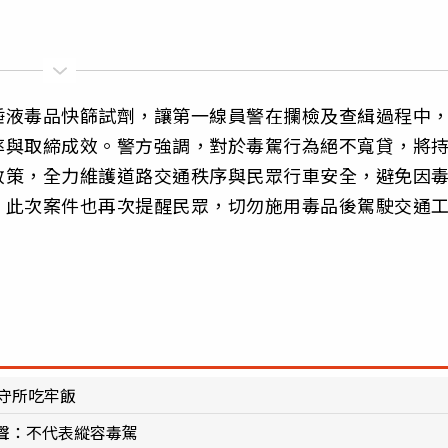
唾液毒品快篩試劑，讓第一線員警在攔檢及查緝過程中
率與取締成效。警方強調，對於毒駕行為絕不寬貸，將
政策，全力維護道路交通秩序與民眾行車安全，避免因
。此次案件也再次提醒民眾，切勿施用毒品後駕駛交通
守所吃牢飯
聲：不代表縱容毒駕