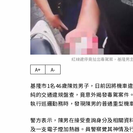
紅線違停竟扯出毒駕案，基隆男
A+
A-
基隆市1名46歲陳姓男子，日前因將機車
純的交通違規盤查，竟意外揭發毒駕案件。
執行巡邏勤務時，發現陳男的普通重型機
警方表示，陳男在接受查詢身分及相關資
及一支電子煙加熱器。員警察覺其神情及