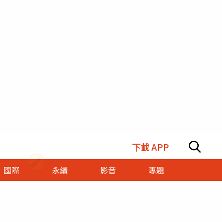
下載 APP
國際
永續
影音
專題