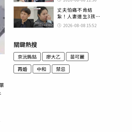
殯儀館陪她說話
丈夫怕痛不肯結
紮！人妻連生3孩
控遭家暴淚喊：真
2026-08-08 15:52
的好累
關鍵熱搜
京沅鎢鈷
廖大乙
苗可麗
再婚
中和
禁忌
單
午
以
液