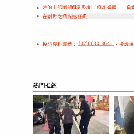
超噁！師園鹽酥雞吃到「酥炸蟑螂」 負
在創世之楓光速狂飆
(02)6630-8641
投訴爆料專線：
、投訴
熱門推薦