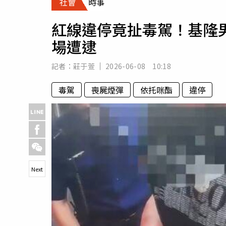
社會
時事
人物
汽車
紅線違停竟扯毒駕！基隆
專欄
場遭逮
房產新勢力
記者：
莊于萱
2026-06-08 10:18
毒駕
喪屍煙彈
依托咪酯
違停
Next