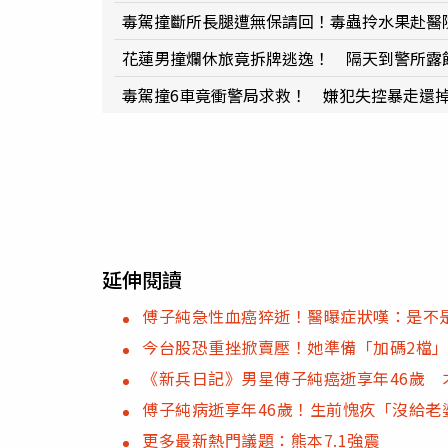
毒駕撞斷所長腿遭無保請回！毒蟲拎水果赴醫
花蓮男撞爛休旅竟拆牌逃逸！ 隔天到警所露
毒駕撞6車竟衝警局求救！ 嫌犯失控暴走還
延伸閱讀
傅子純急性血癌猝逝！醫曝症狀嘆：是不
今台股恐重挫掀賣壓！她準備「加碼2檔
《新兵日記》男星傅子純癌逝享年46歲 
傅子純病逝享年46歲！生前愧疚「沒給老
更多最新熱門議題：熊本7.1強震