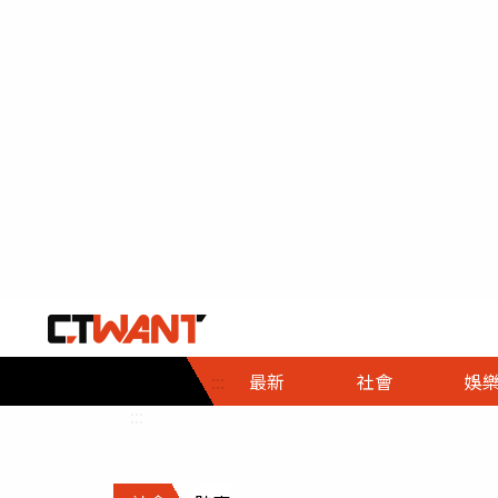
社會首頁
娛樂首頁
財經首頁
政
:::
最新
社會
娛
時事
即時
熱線
:::
直擊
大條
人物
調查
專題
３Ｃ