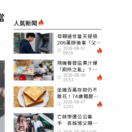
當
人氣新聞
母親過世當天提領
206萬辦後事「父子
2026-08-07
遭判刑」 律師：
09:55
搶錢先下手是罪
飛機餐發這果汁爆
「廁所之亂」？乘
2026-08-08
客崩潰：差點丟大
15:53
臉 醫揭3類人別亂
喝
坐擁百萬存款仍不
敢花！74歲獨居翁
2026-08-07
「1餐只吃1片吐
12:01
司」 半年後暴瘦
嚇壞女兒
亡妹慘遭公公毒
手 表姊憶父親節
前夕：小舅舅仍到
2026-08-08 12:30