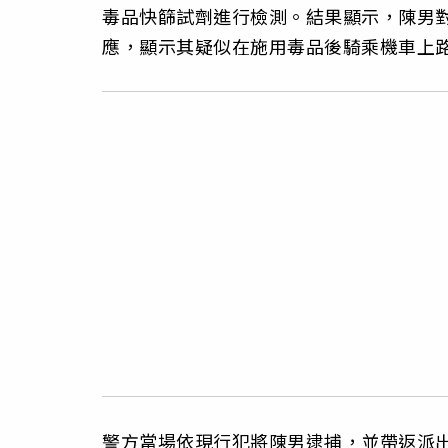
毒品快篩試劑進行檢測。結果顯示，陳男
應，顯示其疑似在施用毒品後騎乘機車上
警方當場依現行犯將陳男逮捕，並帶返派