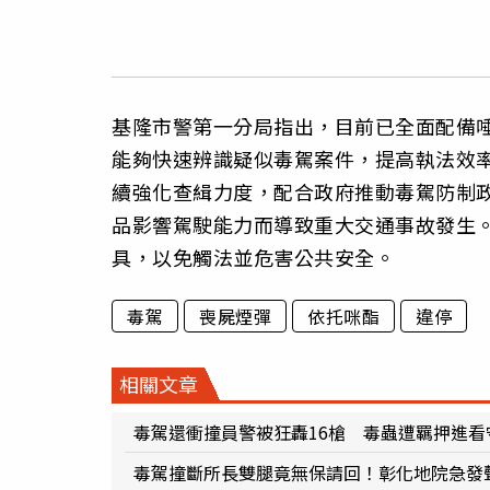
基隆市警第一分局指出，目前已全面配備
能夠快速辨識疑似毒駕案件，提高執法效
續強化查緝力度，配合政府推動毒駕防制
品影響駕駛能力而導致重大交通事故發生
具，以免觸法並危害公共安全。
毒駕
喪屍煙彈
依托咪酯
違停
相關文章
毒駕還衝撞員警被狂轟16槍 毒蟲遭羈押進看
毒駕撞斷所長雙腿竟無保請回！彰化地院急發