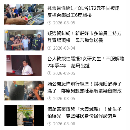
逃票告性騷1／OL省172元不甘被逮
反控台鐵員工6度騷擾
2026-08-05
疑勞資糾紛！新莊好市多前員工持刀
登賣場頂樓 母苦勸急送醫
2026-08-04
台大教授性騷擾2女研究生！不服解聘
2年爭4年 結局出爐
2026-08-05
她公開恐怖飛行經歷！搭機睡醒褲子
濕了 鄰座男趁熟睡猥褻還疑留體液
2026-08-05
億萬富豪遭兒「大義滅親」！偷生子
怕曝光 竟盜鄰居身份辦假證落戶
2026-08-06