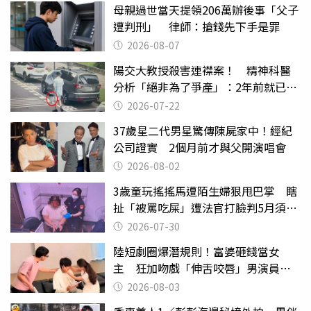
母親過世當天提領206萬辦後事「父子
遭判刑」 律師：搶錢先下手是罪
2026-08-07
陽交大教授殺害連襟案！ 精神科醫
分析「絕非為了爭產」：2年前就已言
行詭異
2026-07-22
37歲星二代男星驚傳陳屍家中！經紀
公司證實 2個月前才與父開演唱會
2026-08-02
3歲童玩搖搖馬遭陌生婦狠甩巴掌 瞎
扯「被罵吃屎」遭法官打臉判5月須入
監
2026-07-30
陸短劇圈爆潛規則！富婆砸錢當女
主 狂加吻戲「伸舌咬唇」男演員崩
潰
2026-08-03