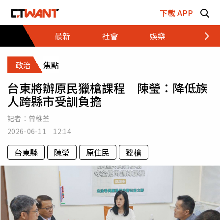
跳至主要內容區塊
下載 APP
最新
社會
娛樂
財經
政治
焦點
台東將辦原民獵槍課程 陳瑩：降低族
人跨縣市受訓負擔
記者：
曾稚荃
2026-06-11 12:14
台東縣
陳瑩
原住民
獵槍