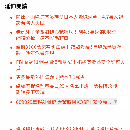
延伸閱讀
聞出下雨味道有多神？日本人驚喊河童 4.7萬人認
證台灣人天賦
老虎牙子董娘劉伊心徵特助！開4.5萬身兼8職位
網嘆超扯：這不就瑪莉亞
坐擁3100萬豪宅也焦慮！75歲貴婦5年燒光半數存
款 晚年危機浮現
FBI查封13個中國情報網域！指控其滲透安全許可人
員
更多最新熱門議題：熊本7.1強震
總統府提名監察委員29人名單出爐 院長陳永興、
副院長王榮璋
009829掌握AI關鍵 大華韓國KOSPI 50今強...
PR
(02)6630-8641
投訴爆料專線：
、投訴爆料信箱：