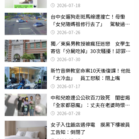
2026-07-18
台中女遛狗走斑馬線遭撞亡！母慟
「女兒隨媽祖修行去了」 駕駛過失
致死判9月
2026-07-26
獨／東吳男教授被瘋狂迷戀 女學生
寄信「分屍吃掉」30次騷擾！認罪免
關
2026-07-30
新竹音樂教室命案10天後復課！他批
「太冷血」 員工怒駁：閉上嘴
2026-07-17
中和兒媳遭公公砍百刀致死 閨密揭
「全家都惡魔」：丈夫在老婆時懷孕
摔東西
2026-07-28
女子入住飯店遇停電 摸黑下樓被員
工告知：倒閉了