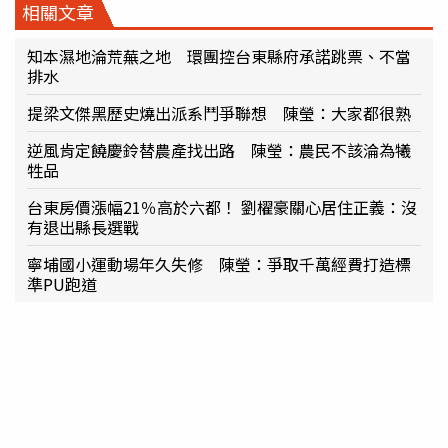
相關文章
知本濕地淪荒蕪之地 環團控台東縣府承諾跳票、不當
排水
提梁文傑黑歷史燒出派系鬥爭聯想 陳瑩：大家都很熟
逆風肯定饒慶鈴替農產找出路 陳瑩：農民不該淪為犧
牲品
台東房價漲幅21％高於六都！ 劉櫂豪關心居住正義：沒
有退出縣長選戰
寧埔國小運動場年久失修 陳瑩：爭取千萬經費打造標
準PU跑道