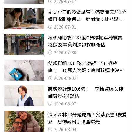
2026-07-17
丈夫小三假證做試管！癌妻開庭前1分
鐘再收離婚傳票 她崩潰：比八點檔
還扯
2026-07-31
檳榔攤助攻！85度C騎樓擺桌椅被告
檢翻28年舊判決認證非竊佔
2026-07-30
父親群組1句「8／8快到了」掀熱
議！ 10萬人笑翻：高鐵疏運也沒列
父親節
2026-08-02
慈濟遭詐走10.6億！ 李怡貞曝女律
師背景提4疑點
2026-08-07
深入森林10分鐘藏屍！父涉殺害9歲愛
女 恐怖藏屍手法全曝光
2026-08-04