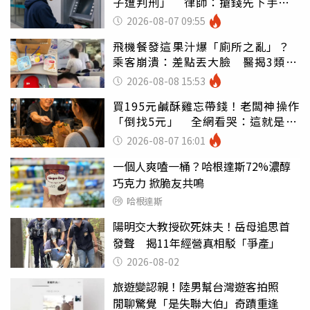
子遭判刑」 律師：搶錢先下手是
罪
2026-08-07 09:55
飛機餐發這果汁爆「廁所之亂」？
乘客崩潰：差點丟大臉 醫揭3類人
別亂喝
2026-08-08 15:53
買195元鹹酥雞忘帶錢！老闆神操作
「倒找5元」 全網看哭：這就是台
灣
2026-08-07 16:01
一個人爽嗑一桶？哈根達斯72%濃醇
巧克力 掀脆友共鳴
哈根達斯
陽明交大教授砍死妹夫！岳母追思首
發聲 揭11年經營真相駁「爭產」
2026-08-02
旅遊變認親！陸男幫台灣遊客拍照
閒聊驚覺「是失聯大伯」奇蹟重逢