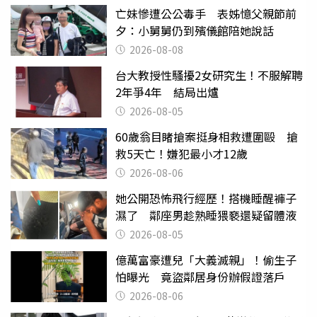
亡妹慘遭公公毒手 表姊憶父親節前
夕：小舅舅仍到殯儀館陪她說話
2026-08-08
台大教授性騷擾2女研究生！不服解聘
2年爭4年 結局出爐
2026-08-05
60歲翁目睹搶案挺身相救遭圍毆 搶
救5天亡！嫌犯最小才12歲
2026-08-06
她公開恐怖飛行經歷！搭機睡醒褲子
濕了 鄰座男趁熟睡猥褻還疑留體液
2026-08-05
億萬富豪遭兒「大義滅親」！偷生子
怕曝光 竟盜鄰居身份辦假證落戶
2026-08-06