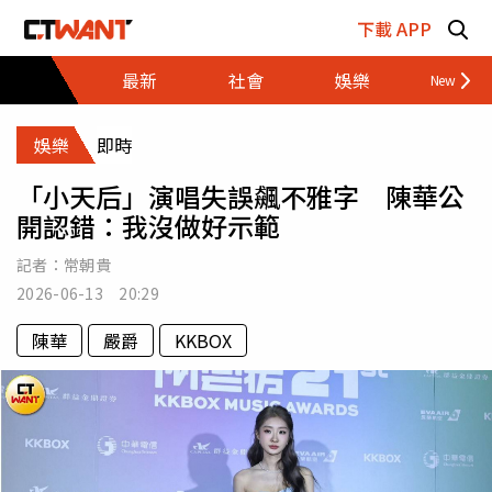
跳至主要內容區塊
下載 APP
最新
社會
娛樂
財經
娛樂
即時
「小天后」演唱失誤飆不雅字 陳華公
開認錯：我沒做好示範
記者：
常朝貴
2026-06-13 20:29
陳華
嚴爵
KKBOX