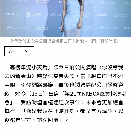
陳華對於上次在公開場合爆粗口再次道歉。（圖／蘇聖倫攝）
A+
A-
「霸榜串流小天后」陳華日前公開演唱〈你沒等我
去的舊金山〉時疑似高音失誤，當場脫口而出不雅
字眼，引發網路熱議，事後也透過經紀公司發聲道
歉。她今（13日）出席「第21屆KKBOX風雲榜演唱
會」，受訪時坦言經過這次事件，未來會更加謹言
慎行，「像是我現在此時此刻，都是官方講話，以
後都是官方、禮貌回覆」。