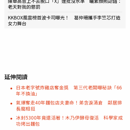
陳華高音上不去脫口「X」遭批沒水準 曬素顏照認錯：
老天對我的懲罰
KKBOX風雲榜首波卡司曝光！ 葛仲珊攜手李竺芯打造
女力舞台
延伸閱讀
日本老字號炸雞店奪金獎 第三代老闆曝秘訣「66
年不換油」
氣爆奪走40年麵包店夫妻命！弟含淚清倉 鄰居排
長龍相挺
冰封5300年竟還活著！木乃伊酵母復活 科學家成
功烤出麵包