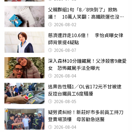
父親群組1句「8／8快到了」掀熱
議！ 10萬人笑翻：高鐵疏運也沒列
父親節
2026-08-02
慈濟遭詐走10.6億！ 李怡貞曝女律
師背景提4疑點
2026-08-07
深入森林10分鐘藏屍！父涉殺害9歲愛
女 恐怖藏屍手法全曝光
2026-08-04
逃票告性騷1／OL省172元不甘被逮
反控台鐵員工6度騷擾
2026-08-05
疑勞資糾紛！新莊好市多前員工持刀
登賣場頂樓 母苦勸急送醫
2026-08-04