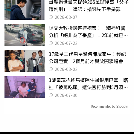
母親過世當天提領206萬辦後事「父子
遭判刑」 律師：搶錢先下手是罪
2026-08-07
陽交大教授殺害連襟案！ 精神科醫
分析「絕非為了爭產」：2年前就已言
行詭異
2026-07-22
37歲星二代男星驚傳陳屍家中！經紀
公司證實 2個月前才與父開演唱會
2026-08-02
3歲童玩搖搖馬遭陌生婦狠甩巴掌 瞎
扯「被罵吃屎」遭法官打臉判5月須入
監
2026-07-30
Recommended by