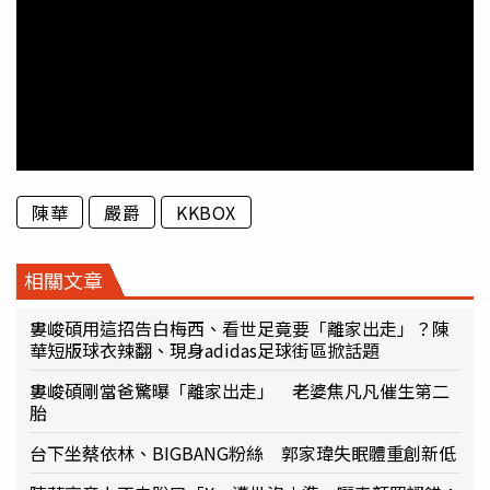
陳華
嚴爵
KKBOX
相關文章
婁峻碩用這招告白梅西、看世足竟要「離家出走」？陳
華短版球衣辣翻、現身adidas足球街區掀話題
婁峻碩剛當爸驚曝「離家出走」 老婆焦凡凡催生第二
胎
台下坐蔡依林、BIGBANG粉絲 郭家瑋失眠體重創新低