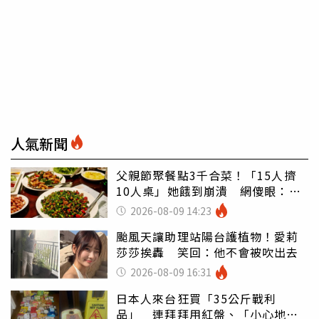
人氣新聞
父親節聚餐點3千合菜！「15人擠
10人桌」她餓到崩潰 網傻眼：讓
店家看笑話
2026-08-09 14:23
颱風天讓助理站陽台護植物！愛莉
莎莎挨轟 笑回：他不會被吹出去
2026-08-09 16:31
日本人來台狂買「35公斤戰利
品」 連拜拜用紅盤、「小心地