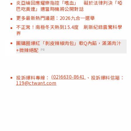
炎亞綸回應耀樂指控「嗜血」 礙於法律判決「啞
巴吃黃連」適當時機將公開對話
更多最新熱門議題：2026九合一選舉
不正常！南極冬天熱到15.4度 刷新紀錄震驚科學
界
團購圈爆紅「剝皮辣椒肉包」軟Q內餡，滿滿肉汁
+微辣絕配
PR
(02)6630-8641
投訴爆料專線：
、投訴爆料信箱：
119@ctwant.com