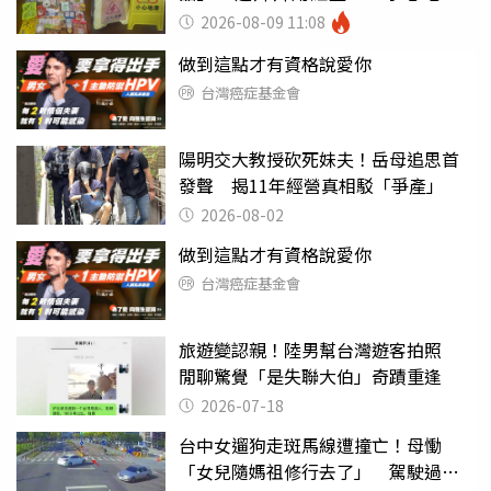
滑」告示牌也帶回家
2026-08-09 11:08
做到這點才有資格說愛你
台灣癌症基金會
陽明交大教授砍死妹夫！岳母追思首
發聲 揭11年經營真相駁「爭產」
2026-08-02
做到這點才有資格說愛你
台灣癌症基金會
旅遊變認親！陸男幫台灣遊客拍照
閒聊驚覺「是失聯大伯」奇蹟重逢
2026-07-18
台中女遛狗走斑馬線遭撞亡！母慟
「女兒隨媽祖修行去了」 駕駛過失