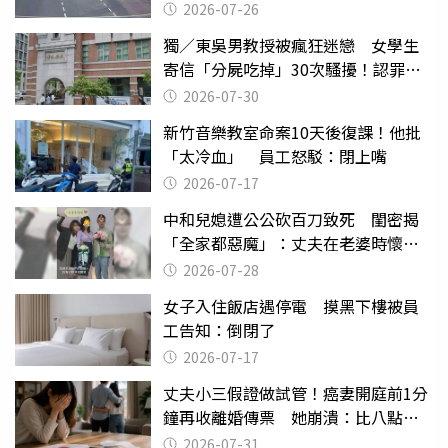
致死判9月
2026-07-26
獨／東吳男教授被瘋狂迷戀 女學生
寄信「分屍吃掉」30次騷擾！認罪免
關
2026-07-30
新竹音樂教室命案10天後復課！他批
「太冷血」 員工怒駁：閉上嘴
2026-07-17
中和兒媳遭公公砍百刀致死 閨密揭
「全家都惡魔」：丈夫在老婆時懷孕
摔東西
2026-07-28
女子入住飯店遇停電 摸黑下樓被員
工告知：倒閉了
2026-07-17
丈夫小三假證做試管！癌妻開庭前1分
鐘再收離婚傳票 她崩潰：比八點檔
還扯
2026-07-31