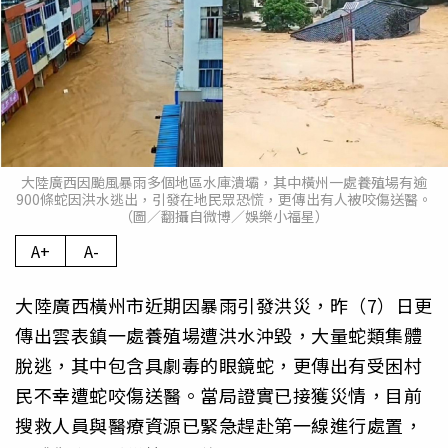
大陸廣西因颱風暴雨多個地區水庫潰壩，其中橫州一處養殖場有逾
900條蛇因洪水逃出，引發在地民眾恐慌，更傳出有人被咬傷送醫。
（圖／翻攝自微博／娛樂小福星）
A+
A-
大陸廣西橫州市近期因暴雨引發洪災，昨（7）日更
傳出雲表鎮一處養殖場遭洪水沖毀，大量蛇類集體
脫逃，其中包含具劇毒的眼鏡蛇，更傳出有受困村
民不幸遭蛇咬傷送醫。當局證實已接獲災情，目前
搜救人員與醫療資源已緊急趕赴第一線進行處置，