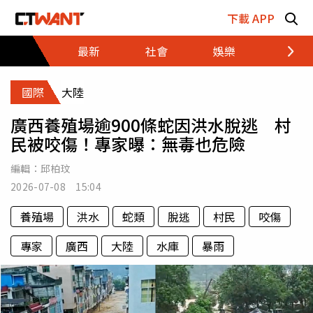
跳至主要內容區塊
下載 APP
最新
社會
娛樂
財經
國際
大陸
廣西養殖場逾900條蛇因洪水脫逃 村
民被咬傷！專家曝：無毒也危險
編輯：
邱柏玟
2026-07-08 15:04
養殖場
洪水
蛇類
脫逃
村民
咬傷
專家
廣西
大陸
水庫
暴雨