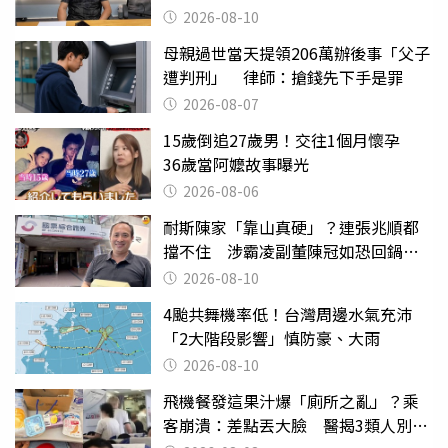
跑」
2026-08-10
母親過世當天提領206萬辦後事「父子
遭判刑」 律師：搶錢先下手是罪
2026-08-07
15歲倒追27歲男！交往1個月懷孕
36歲當阿嬤故事曝光
2026-08-06
耐斯陳家「靠山真硬」？連張兆順都
擋不住 涉霸凌副董陳冠如恐回鍋國
票證
2026-08-10
4颱共舞機率低！台灣周邊水氣充沛
「2大階段影響」慎防豪、大雨
2026-08-10
飛機餐發這果汁爆「廁所之亂」？乘
客崩潰：差點丟大臉 醫揭3類人別亂