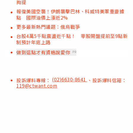
拘提
報復美國空襲！伊朗襲擊巴林、科威特美軍重要據
點 國際油價上漲近2%
更多最新熱門議題：俄烏戰爭
台股4萬5千點震盪近千點！ 零股開盤提前至9點新
制預計年底上路
做到這點才有資格說愛你
PR
(02)6630-8641
投訴爆料專線：
、投訴爆料信箱：
119@ctwant.com