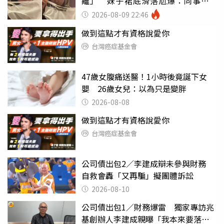
離」 妹子裙底滑落尬爆：同事全
看光
2026-08-09 22:46
做到這點才有資格說愛你
台灣癌症基金會
47歲女腹痛送醫！1小時後竟誕下女
嬰 26歲女兒：以為只是變胖
2026-08-08
做到這點才有資格說愛你
台灣癌症基金會
公司債出包2／李建成辯未參與財務
自救會轟「又再騙」擬團體訴訟
2026-08-10
公司債出包1／財務爆雷 獨家專訪兆
基創辦人李建成親曝「我本來要落