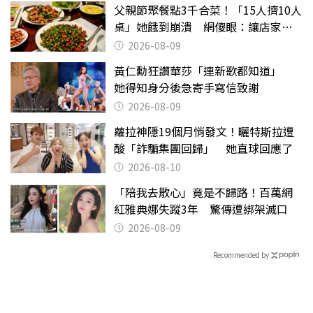
父親節聚餐點3千合菜！「15人擠10人
桌」她餓到崩潰 網傻眼：讓店家看
笑話
2026-08-09
黃仁勳狂讚華莎「連新歌都知道」
她得知身分後急寄手寫信致謝
2026-08-09
蘿拉神隱19個月悄發文！曬特斯拉遭
酸「詐騙集團回歸」 她直球回應了
2026-08-10
「陪我去散心」竟是不歸路！百萬網
紅雅典娜失蹤3年 驚傳遭綁架滅口
2026-08-09
Recommended by