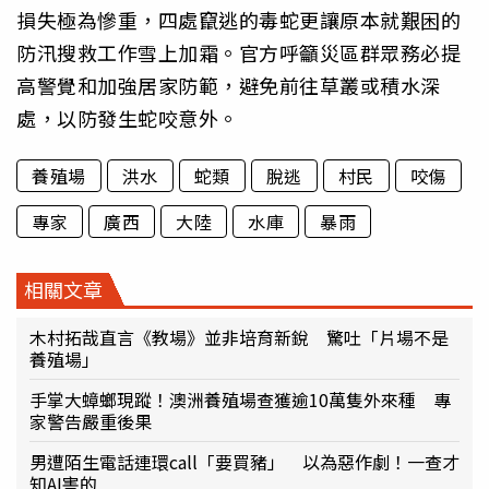
損失極為慘重，四處竄逃的毒蛇更讓原本就艱困的
防汛搜救工作雪上加霜。官方呼籲災區群眾務必提
高警覺和加強居家防範，避免前往草叢或積水深
處，以防發生蛇咬意外。
養殖場
洪水
蛇類
脫逃
村民
咬傷
專家
廣西
大陸
水庫
暴雨
相關文章
木村拓哉直言《教場》並非培育新銳 驚吐「片場不是
養殖場」
手掌大蟑螂現蹤！澳洲養殖場查獲逾10萬隻外來種 專
家警告嚴重後果
男遭陌生電話連環call「要買豬」 以為惡作劇！一查才
知AI害的