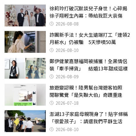
徐莉玲打破沉默談兒子身世！心碎揭
徐子翔輕生內幕：帶給我巨大哀傷
2026-08-08
詐團新手法！女大生遠端打工「連領2
月薪水」仍被騙 5天慘噴50萬
2026-08-10
鄭伊健蒙嘉慧福岡被捕獲！全黑情侶
裝「牽手掃貨」 結婚13年甜成這樣
2026-08-09
旅遊變認親！陸男幫台灣遊客拍照
閒聊驚覺「是失聯大伯」奇蹟重逢
2026-07-18
澎湖13子家庭母親現身了！貼字條稱
「很愛孩子」：請還我們平靜生活
2026-08-10