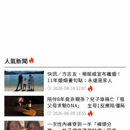
人氣新聞
快訊／方志友、楊銘威宣布離婚！
11年婚姻畫句點：永遠是家人
2026-08-10 12:07
陪伴8年竟非親孫？兒子車禍亡「祖
父母求驗DNA」 生母1反應陷僵局
2026-08-09 18:55
一次性內褲穿到一半「褲頭分