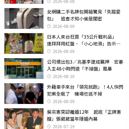
喝
2026-08-08
女網購二手名牌包開箱驚見「失蹤愛
包」 追查才知小偷是閨密
2026-08-09
日本人來台狂買「35公斤戰利品」
連拜拜用紅盤、「小心地滑」告示牌
也帶回家
2026-08-09
公司債出包3／兆基李建成羈押 宏碁
入主48小時閃退「不接盤」風暴
2026-08-10
外籍車手來台「領完就跑」！4人快閃
犯案全栽了 機場也逃不掉
2026-08-09
吳宗憲突認離婚12年 起底「正牌憲
嫂」張葳葳當年隱婚內幕
2026-07-19