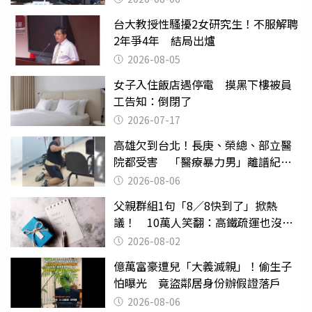
台大教授性騷擾2女研究生！不服解聘
2年爭4年 結局出爐
2026-08-05
女子入住飯店遇停電 摸黑下樓被員
工告知：倒閉了
2026-07-17
高雄欠到台北！長庚、榮總、部立醫
院都受害 「醫療暴力男」離譜紀錄
曝光
2026-08-06
父親群組1句「8／8快到了」掀熱
議！ 10萬人笑翻：高鐵疏運也沒列
父親節
2026-08-02
億萬富豪遭兒「大義滅親」！偷生子
怕曝光 竟盜鄰居身份辦假證落戶
2026-08-06