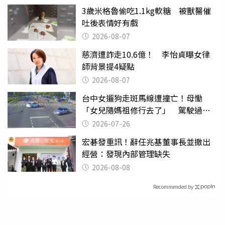
3歲米格魯偷吃1.1kg軟糖 被獸醫催
吐後表情好有戲
2026-08-07
慈濟遭詐走10.6億！ 李怡貞曝女律
師背景提4疑點
2026-08-07
台中女遛狗走斑馬線遭撞亡！母慟
「女兒隨媽祖修行去了」 駕駛過失
致死判9月
2026-07-26
宏碁發重訊！辭任兆基董事長並撤出
經營：發現內部管理缺失
2026-08-08
Recommended by