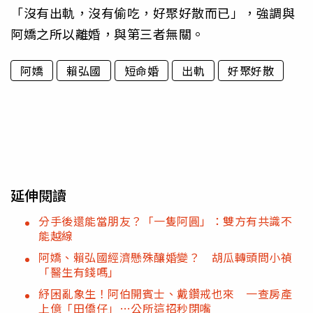
「沒有出軌，沒有偷吃，好聚好散而已」，強調與
阿嬌之所以離婚，與第三者無關。
阿嬌
賴弘國
短命婚
出軌
好聚好散
延伸閱讀
分手後還能當朋友？「一隻阿圓」：雙方有共識不
能越線
阿嬌、賴弘國經濟懸殊釀婚變？ 胡瓜轉頭問小禎
「醫生有錢嗎」
紓困亂象生！阿伯開賓士、戴鑽戒也來 一查房產
上億「田僑仔」…公所這招秒閉嘴