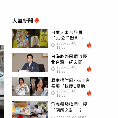
人氣新聞
日本人來台狂買
「35公斤戰利
2026-08-09
品」 連拜拜用紅
11:08
盤、「小心地滑」
告示牌也帶回家
白海豚外圍環流襲
北台灣 網友問為
2026-08-09
何沒放颱風假 蔣
11:33
萬安回應了
原本很討厭小S！家
長曝「校慶1舉動」
2026-08-08
讓她徹底改觀 網
11:03
友洗版認證
飛機餐發這果汁爆
「廁所之亂」？乘
客崩潰：差點丟大
2026-08-08 15:53