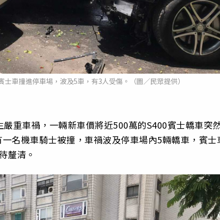
賓士車撞進停車場，波及5車，有3人受傷。（圖／民眾提供）
嚴重車禍，一輛新車價將近500萬的S400賓士轎車突
有一名機車騎士被撞，車禍波及停車場內5輛轎車，賓士
待釐清。