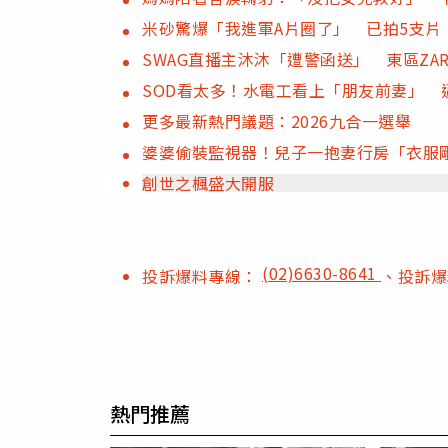
米砂驚爆「我進軍A片圈了」 已拍5支片
SWAG直播主沐沐「遭警函送」 東區ZA
SOD看太多！水電工看上「朋友前妻」 
更多最新熱門議題：2026九合一選舉
婆婆偷裝監視器！兒子一抱妻行房「衣服
創世之楓盛大開服
(02)6630-8641
投訴爆料專線：
、投訴
熱門推薦