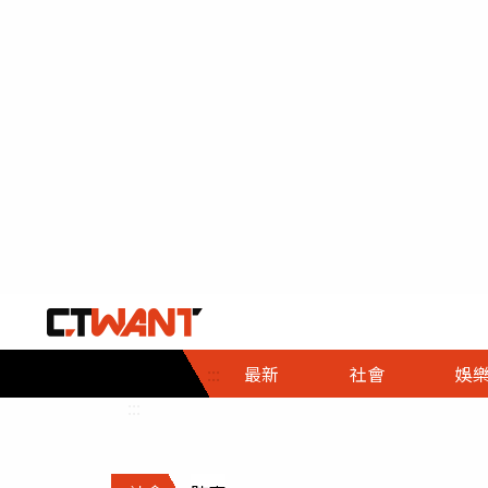
社會首頁
娛樂首頁
財經首頁
政
:::
最新
社會
娛
時事
即時
熱線
:::
直擊
大條
人物
調查
專題
３Ｃ