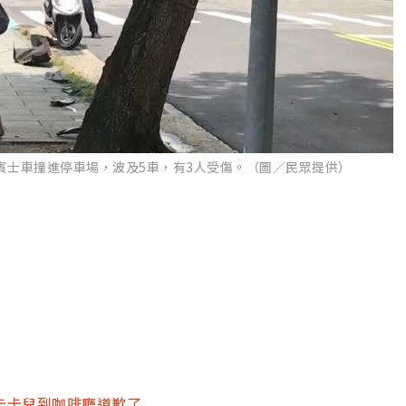
賓士車撞進停車場，波及5車，有3人受傷。（圖／民眾提供）
卡卡兒到咖啡廳道歉了