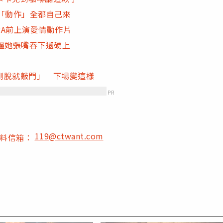
「動作」全都自己來
RA前上演愛情動作片
逼她張嘴吞下還硬上
剛脫就敲門」 下場變這樣
PR
119@ctwant.com
爆料信箱：