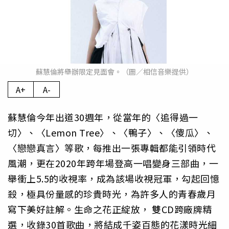
蘇慧倫將舉辦限定見面會。（圖／相信音樂提供）
A+
A-
蘇慧倫今年出道30週年，從當年的〈追得過一
切〉、〈Lemon Tree〉、〈鴨子〉、〈傻瓜〉、
〈戀戀真言〉等歌，每推出一張專輯都能引領時代
風潮，更在2020年跨年場登高一唱變身三部曲，一
舉衝上5.5的收視率，成為該場收視冠軍，勾起回憶
殺，極具份量感的珍貴時光，為許多人的青春歲月
寫下美好註解。生命之花正綻放， 雙CD跨廠牌精
選，收錄30首歌曲，將結成千姿百態的花漾時光細