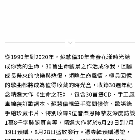
從1990年到2020年，蘇慧倫30年青春花漾時光結
成你我的生命，30首生命觀景之作活成你我，回顧
成長帶來的快樂與悲傷，領略生命風情，極具回憶
的歌曲都將成為值得收藏的時光盒，收錄30週年紀
念精選大作《生命之花》，包含30首雙CD、手工感
車線裝訂歌詞本、蘇慧倫親筆手寫問候信、歌語錄
手繪珍藏卡片、特別收錄9位音樂恩師摯友深度訪談
1萬8千字肺腑真言等，精選大作將於6月29日到7月
19日預購，8月28日盛放發行。憑專輯預購憑證，