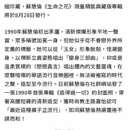
細珍藏，蘇慧倫《生命之花》限量精裝典藏版專輯
將於8月28日發行。
1990年蘇慧倫初出茅廬，清新燦爛形象平地一聲
雷，眾多稱號加冕一身，但她似乎從不眷戀外界所
定義的標籤，她可以從「玉女」形象脫殼，怪潮變
身，以標新立異姿態唱出「變身三部曲」，抑或是
溫柔質樸的〈戀戀真言〉唱出體內的文藝靈魂，在
眾聲喧嘩的華語流行音樂圈裡，無法被複寫的時代
之聲，造型至今流行。日前蘇慧倫在社群網站發了
一張1990年首張專輯《追得過一切》的封面照，穿
著高腰短褲的清新造型，獲時尚教主路嘉怡認可
「最近這種褲子正流行」，如同蘇慧倫熱潮襲捲不
謀而和！