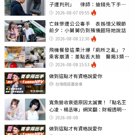
子遭判刑」 律師：搶錢先下手是
罪
2026-08-07 09:55
亡妹慘遭公公毒手 表姊憶父親節
前夕：小舅舅仍到殯儀館陪她說話
2026-08-08 12:30
飛機餐發這果汁爆「廁所之亂」？
乘客崩潰：差點丟大臉 醫揭3類人
別亂喝
2026-08-08 15:53
做到這點才有資格說愛你
台灣癌症基金會
寬魚營收衰退原因太誠實！「點名王
心凌、楊丞琳」網笑翻：財報透明度
滿分
2026-08-08
做到這點才有資格說愛你