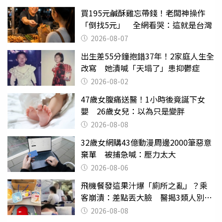
買195元鹹酥雞忘帶錢！老闆神操作
「倒找5元」 全網看哭：這就是台灣
2026-08-07
出生差55分鐘抱錯37年！2家庭人生全
改寫 她潰喊「天塌了」患抑鬱症
2026-08-02
47歲女腹痛送醫！1小時後竟誕下女
嬰 26歲女兒：以為只是變胖
2026-08-08
32歲女網購43億動漫周邊2000筆惡意
棄單 被捕急喊：壓力太大
2026-08-06
飛機餐發這果汁爆「廁所之亂」？乘
客崩潰：差點丟大臉 醫揭3類人別亂
喝
2026-08-08