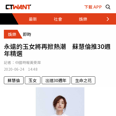
跳至主要內容區塊
下載 APP
最新
社會
娛樂
財經
娛樂
即時
永遠的玉女將再掀熱潮 蘇慧倫推30週
年精選
記者：
中國時報黃雯犀
2020-06-24 14:48
蘇慧倫
玉女
出道30週年
生命之花