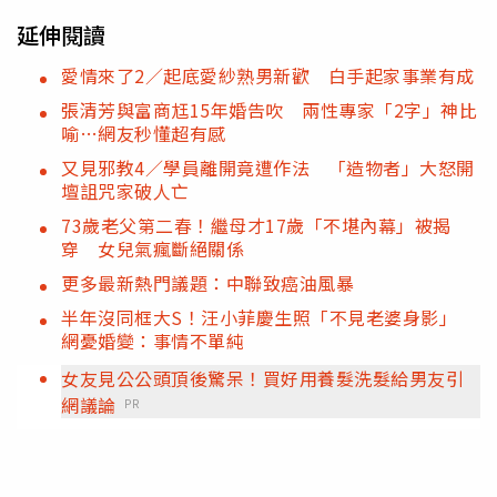
延伸閱讀
愛情來了2／起底愛紗熟男新歡 白手起家事業有成
張清芳與富商尪15年婚告吹 兩性專家「2字」神比
喻…網友秒懂超有感
又見邪教4／學員離開竟遭作法 「造物者」大怒開
壇詛咒家破人亡
73歲老父第二春！繼母才17歲「不堪內幕」被揭
穿 女兒氣瘋斷絕關係
更多最新熱門議題：中聯致癌油風暴
半年沒同框大S！汪小菲慶生照「不見老婆身影」
網憂婚變：事情不單純
女友見公公頭頂後驚呆！買好用養髮洗髮給男友引
網議論
PR