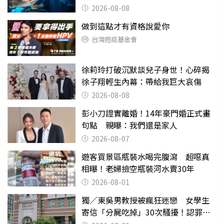
2026-08-08
做到這點才有資格說愛你
台灣癌症基金會
徐莉玲打破沉默談兒子身世！心碎揭
徐子翔輕生內幕：帶給我巨大哀傷
2026-08-08
彭小刀證實離婚！14年豪門婚正式畫
句點 親曝：我們還是家人
2026-08-07
遊客買景區瓶裝水喝完腹瀉 超噁真
相曝！老婦撿空瓶裝河水賣30年
2026-08-01
獨／東吳男教授被瘋狂迷戀 女學生
寄信「分屍吃掉」30次騷擾！認罪免
關