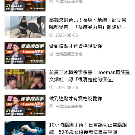
台灣癌症基金會
高雄欠到台北！長庚、榮總、部立醫
院都受害 「醫療暴力男」離譜紀錄
曝光
2026-08-06
做到這點才有資格說愛你
台灣癌症基金會
前員工才轉投李多慧！Joeman再談建
文爆紅 認「很清楚他的價值」
2026-08-06
做到這點才有資格說愛你
台灣癌症基金會
10小時腦瘤手術！日醫誤切正常腦組
織 50多歲女術後無法自主呼吸