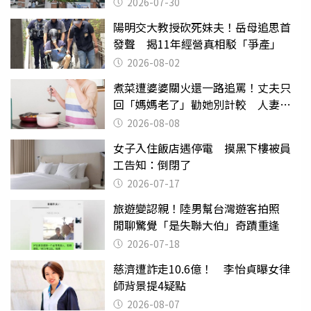
2026-07-30
陽明交大教授砍死妹夫！岳母追思首
發聲 揭11年經營真相駁「爭產」
2026-08-02
煮菜遭婆婆關火還一路追罵！丈夫只
回「媽媽老了」勸她別計較 人妻超
崩潰：我像台傭
2026-08-08
女子入住飯店遇停電 摸黑下樓被員
工告知：倒閉了
2026-07-17
旅遊變認親！陸男幫台灣遊客拍照
閒聊驚覺「是失聯大伯」奇蹟重逢
2026-07-18
慈濟遭詐走10.6億！ 李怡貞曝女律
師背景提4疑點
2026-08-07