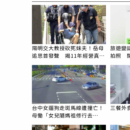
陽明交大教授砍死妹夫！岳母
旅遊變
追思首發聲 揭11年經營真相
拍照 
駁「爭產」
伯」奇
PR
台中女遛狗走斑馬線遭撞亡！
三餐外
母慟「女兒隨媽祖修行去
了」 駕駛過失致死判9月
PR