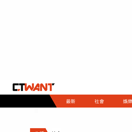
社會首頁
娛樂首頁
財經首頁
政
:::
最新
社會
娛
時事
即時
熱線
:::
直擊
大條
人物
調查
專題
３Ｃ