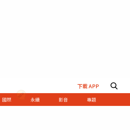
下載 APP
國際
永續
影音
專題