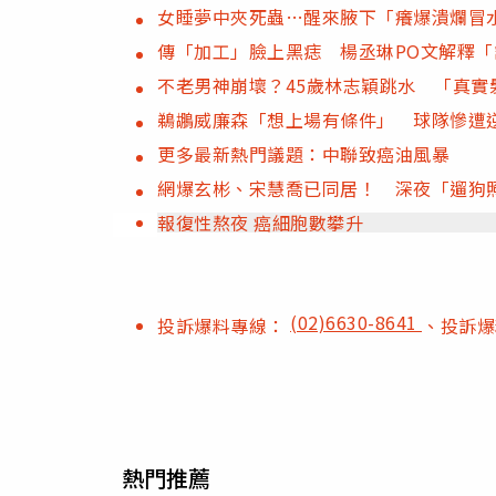
女睡夢中夾死蟲…醒來腋下「癢爆潰爛冒
傳「加工」臉上黑痣 楊丞琳PO文解釋
不老男神崩壞？45歲林志穎跳水 「真實
鵜鶘威廉森「想上場有條件」 球隊慘遭
更多最新熱門議題：中聯致癌油風暴
網爆玄彬、宋慧喬已同居！ 深夜「遛狗
報復性熬夜 癌細胞數攀升
(02)6630-8641
投訴爆料專線：
、投訴
熱門推薦