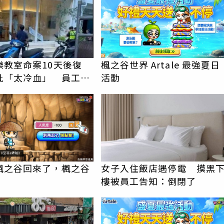
樂教室命案10天後復
楓之谷世界 Artale 最強夏日
批「太冷血」 員工怒
活動
上嘴
楓之谷回來了，楓之谷
女子入住飯店遇停電 摸黑
樓被員工告知：倒閉了
PR