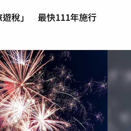
寵物
旅遊稅」 最快111年施行
運勢
運動
梅酒