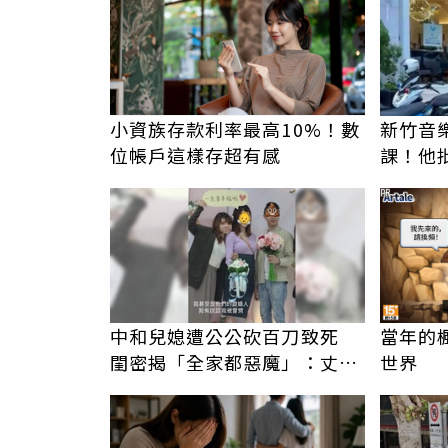
小資族存款利率最高10%！數
新竹音
位帳戶這樣存超有感
課！他
駁：閉
PR
中和兒媳遭公公砍百刀致死
當年的
閨密揭「全家都惡魔」：丈夫
世界
在老婆時懷孕摔東西