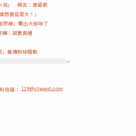
水泡」 網友：會留疤
「誰想要這麼大！」
髮際線」飄出大叔味了
逆轉：感覺真糟
照」瘋傳粉絲騷動
PR
119@ctwant.com
爆料信箱：