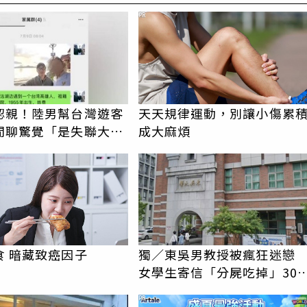
PR
認親！陸男幫台灣遊客
天天規律運動，別讓小傷累
閒聊驚覺「是失聯大
成大麻煩
蹟重逢
食 暗藏致癌因子
獨／東吳男教授被瘋狂迷
女學生寄信「分屍吃掉」30
騷擾！認罪免關
PR