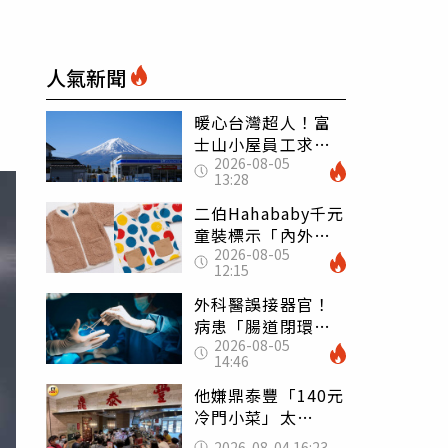
人氣新聞
暖心台灣超人！富
士山小屋員工求助
2026-08-05
「想活下去」 山
13:28
友狂背物資上山：
台灣真的是寶島
二伯Hahababy千元
童裝標示「內外層
2026-08-05
皆純棉」 SGS檢
12:15
測證明：內裡100%
聚酯纖維
外科醫誤接器官！
病患「腸道閉環」
2026-08-05
無法排便險死 同
14:46
行看傻：糟糕至極
他嫌鼎泰豐「140元
冷門小菜」太
貴！ 老饕卻狂推
2026-08-04 16:23