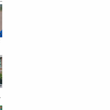
積
戀
次