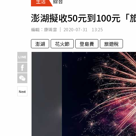
生活
綜合
人物
汽車
澎湖擬收50元到100元「
專欄
房產新勢力
編輯：
康瑀霏
2020-07-31 13:25
澎湖
花火節
登島費
旅遊稅
Next