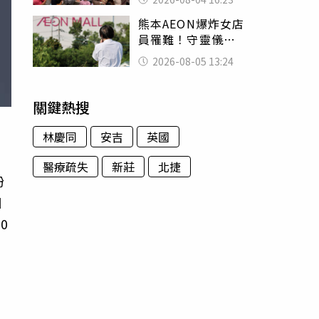
神調味：自己做不
熊本AEON爆炸女店
出來
員罹難！守靈儀式
擺純白婚紗 「妻
2026-08-05 13:24
已不在身邊」他淚
喊：無法想像
關鍵熱搜
林慶同
安吉
英國
醫療疏失
新莊
北捷
紛
日
0
旅